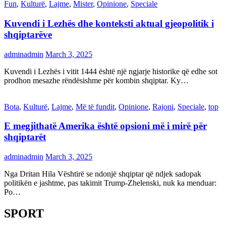
Fun
,
Kulturë
,
Lajme
,
Mister
,
Opinione
,
Speciale
Kuvendi i Lezhës dhe konteksti aktual gjeopolitik i
shqiptarëve
adminadmin
March 3, 2025
Kuvendi i Lezhës i vitit 1444 është një ngjarje historike që edhe sot
prodhon mesazhe rëndësishme për kombin shqiptar. Ky…
Bota
,
Kulturë
,
Lajme
,
Më të fundit
,
Opinione
,
Rajoni
,
Speciale
,
top
E megjithatë Amerika është opsioni më i mirë për
shqiptarët
adminadmin
March 3, 2025
Nga Dritan Hila Vështirë se ndonjë shqiptar që ndjek sadopak
politikën e jashtme, pas takimit Trump-Zhelenski, nuk ka menduar:
Po…
SPORT