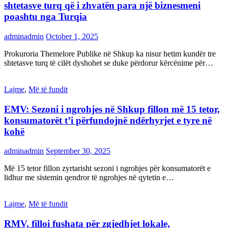
shtetasve turq që i zhvatën para një biznesmeni
poashtu nga Turqia
adminadmin
October 1, 2025
Prokuroria Themelore Publike në Shkup ka nisur hetim kundër tre
shtetasve turq të cilët dyshohet se duke përdorur kërcënime për…
Lajme
,
Më të fundit
EMV: Sezoni i ngrohjes në Shkup fillon më 15 tetor,
konsumatorët t’i përfundojnë ndërhyrjet e tyre në
kohë
adminadmin
September 30, 2025
Më 15 tetor fillon zyrtarisht sezoni i ngrohjes për konsumatorët e
lidhur me sistemin qendror të ngrohjes në qytetin e…
Lajme
,
Më të fundit
RMV, filloi fushata për zgjedhjet lokale,