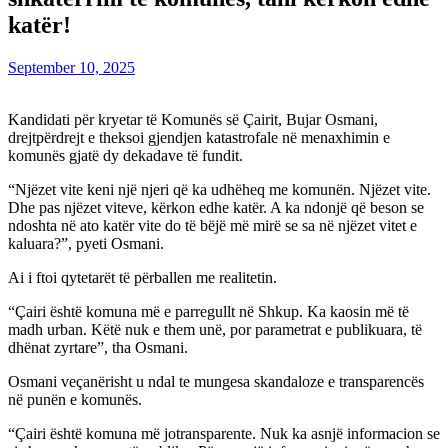
katër!
September 10, 2025
Kandidati për kryetar të Komunës së Çairit, Bujar Osmani,
drejtpërdrejt e theksoi gjendjen katastrofale në menaxhimin e
komunës gjatë dy dekadave të fundit.
“Njëzet vite keni një njeri që ka udhëheq me komunën. Njëzet vite.
Dhe pas njëzet viteve, kërkon edhe katër. A ka ndonjë që beson se
ndoshta në ato katër vite do të bëjë më mirë se sa në njëzet vitet e
kaluara?”, pyeti Osmani.
Ai i ftoi qytetarët të përballen me realitetin.
“Çairi është komuna më e parregullt në Shkup. Ka kaosin më të
madh urban. Këtë nuk e them unë, por parametrat e publikuara, të
dhënat zyrtare”, tha Osmani.
Osmani veçanërisht u ndal te mungesa skandaloze e transparencës
në punën e komunës.
“Çairi është komuna më jotransparente. Nuk ka asnjë informacion se