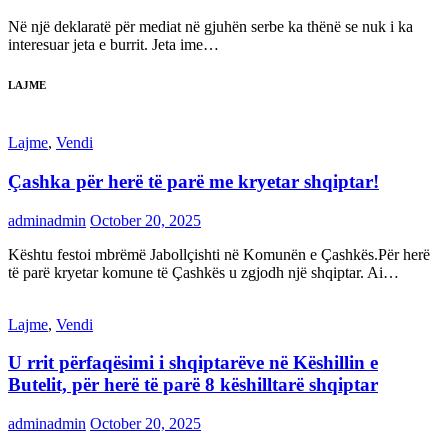
Në një deklaratë për mediat në gjuhën serbe ka thënë se nuk i ka
interesuar jeta e burrit. Jeta ime…
LAJME
Lajme
,
Vendi
Çashka për herë të parë me kryetar shqiptar!
adminadmin
October 20, 2025
Kështu festoi mbrëmë Jabollçishti në Komunën e Çashkës.Për herë
të parë kryetar komune të Çashkës u zgjodh një shqiptar. Ai…
Lajme
,
Vendi
U rrit përfaqësimi i shqiptarëve në Këshillin e
Butelit, për herë të parë 8 këshilltarë shqiptar
adminadmin
October 20, 2025