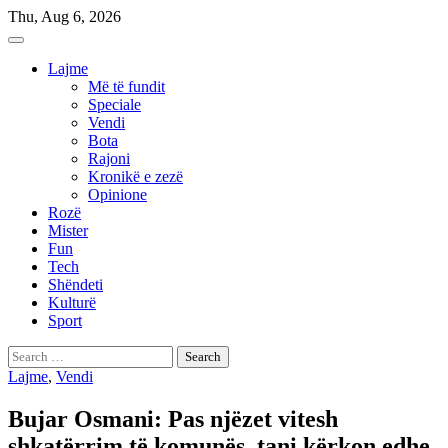
Skip
Thu, Aug 6, 2026
to
content
Lajme
Më të fundit
Speciale
Vendi
Bota
Rajoni
Kronikë e zezë
Opinione
Rozë
Mister
Fun
Tech
Shëndeti
Kulturë
Sport
Search
for:
Lajme
,
Vendi
Bujar Osmani: Pas njëzet vitesh
shkatërrim të komunës, tani kërkon edhe