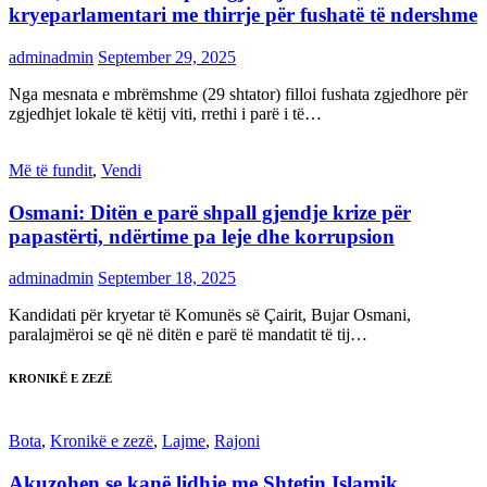
kryeparlamentari me thirrje për fushatë të ndershme
adminadmin
September 29, 2025
Nga mesnata e mbrëmshme (29 shtator) filloi fushata zgjedhore për
zgjedhjet lokale të këtij viti, rrethi i parë i të…
Më të fundit
,
Vendi
Osmani: Ditën e parë shpall gjendje krize për
papastërti, ndërtime pa leje dhe korrupsion
adminadmin
September 18, 2025
Kandidati për kryetar të Komunës së Çairit, Bujar Osmani,
paralajmëroi se që në ditën e parë të mandatit të tij…
KRONIKË E ZEZË
Bota
,
Kronikë e zezë
,
Lajme
,
Rajoni
Akuzohen se kanë lidhje me Shtetin Islamik,