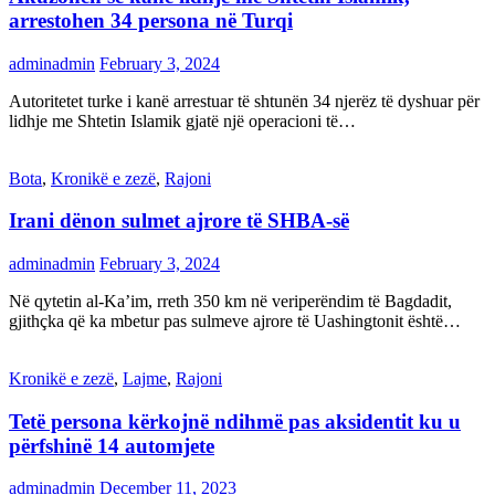
arrestohen 34 persona në Turqi
adminadmin
February 3, 2024
Autoritetet turke i kanë arrestuar të shtunën 34 njerëz të dyshuar për
lidhje me Shtetin Islamik gjatë një operacioni të…
Bota
,
Kronikë e zezë
,
Rajoni
Irani dënon sulmet ajrore të SHBA-së
adminadmin
February 3, 2024
Në qytetin al-Ka’im, rreth 350 km në veriperëndim të Bagdadit,
gjithçka që ka mbetur pas sulmeve ajrore të Uashingtonit është…
Kronikë e zezë
,
Lajme
,
Rajoni
Tetë persona kërkojnë ndihmë pas aksidentit ku u
përfshinë 14 automjete
adminadmin
December 11, 2023