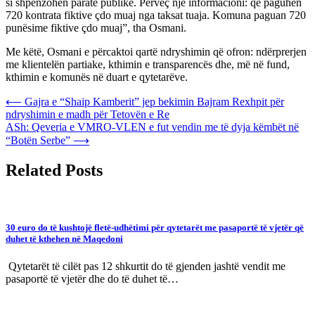
si shpenzohen paratë publike. Përveç një informacioni: që paguhen
720 kontrata fiktive çdo muaj nga taksat tuaja. Komuna paguan 720
punësime fiktive çdo muaj”, tha Osmani.
Me këtë, Osmani e përcaktoi qartë ndryshimin që ofron: ndërprerjen
me klientelën partiake, kthimin e transparencës dhe, më në fund,
kthimin e komunës në duart e qytetarëve.
Post
⟵
Gajra e “Shaip Kamberit” jep bekimin Bajram Rexhpit për
ndryshimin e madh për Tetovën e Re
navigation
ASh: Qeveria e VMRO-VLEN e fut vendin me të dyja këmbët në
“Botën Serbe”
⟶
Related Posts
30 euro do të kushtojë fletë-udhëtimi për qytetarët me pasaportë të vjetër që
duhet të kthehen në Maqedoni
Qytetarët të cilët pas 12 shkurtit do të gjenden jashtë vendit me
pasaportë të vjetër dhe do të duhet të…