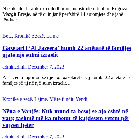
Një aksident trafiku ka ndodhur në autostradën Ibrahim Rugova,
Mazgit-Bresje, në të cilin janë përfshirë 14 automjete dhe janë
lënduar…
Bota
,
Kronikë e zezë
,
Lajme
Gazetari i ‘Al Jazeera’ humb 22 anëtarë të familjes
gjatë një sulmi izraelit
adminadmin
December 7, 2023
Al Jazeera raporton se një nga gazetarët e saj humbi 22 anëtarë të
familjes së tij në një sulm izraelit…
Kronikë e zezë
,
Lajme
,
Më të fundit
,
Vendi
Nëna e Vanjës: Nuk mund ta besoj se ajo është në
varr, tashmë më ka mbetur të kujdesem vetëm për
vajzën tjetër
adminadmin
December 7, 2023