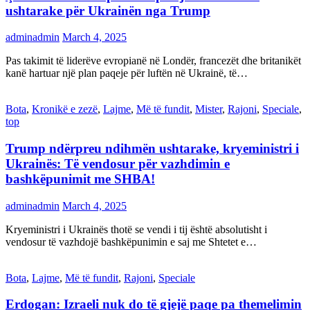
ushtarake për Ukrainën nga Trump
adminadmin
March 4, 2025
Pas takimit të liderëve evropianë në Londër, francezët dhe britanikët
kanë hartuar një plan paqeje për luftën në Ukrainë, të…
Bota
,
Kronikë e zezë
,
Lajme
,
Më të fundit
,
Mister
,
Rajoni
,
Speciale
,
top
Trump ndërpreu ndihmën ushtarake, kryeministri i
Ukrainës: Të vendosur për vazhdimin e
bashkëpunimit me SHBA!
adminadmin
March 4, 2025
Kryeministri i Ukrainës thotë se vendi i tij është absolutisht i
vendosur të vazhdojë bashkëpunimin e saj me Shtetet e…
Bota
,
Lajme
,
Më të fundit
,
Rajoni
,
Speciale
Erdogan: Izraeli nuk do të gjejë paqe pa themelimin