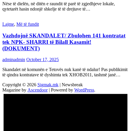
Nëse të dielën, në ditën e raundit të parë të zgjedhjeve lokale,
qytetarët hasin ndonjë shkelje të të drejtave të…
Lajme
,
Më të fundit
Vazhdojnē SKANDALET/ Zbulohen 141 kontratat
tek NPK- SHARRI të Bilall Kasamit!
(DOKUMENT)
adminadmin
October 17, 2025
Skandalet në komunën e Tetovës nuk kanë të ndalur! Pas publikimit
të qindra kontratave të dyshimta tek XHOB2011, tashmë janë…
Copyright © 2026
Sigmak.mk
| Newsbreak
Magazine by
Ascendoor
| Powered by
WordPress
.