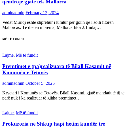
qëndrojë gjatë tek Mallorca
adminadmin
February 12, 2024
Vedat Muriqi është shprehur i lumtur për golin që i solli fitoren
Mallorcas. Të dielën mbrëma, Mallorca fitoi 2:1 ndaj…
MË TË FUNDIT
Lajme
,
Më të fundit
Premtimet e (pa)realizuara të Bilall Kasamit në
Komunën e Tetovës
adminadmin
October 5, 2025
Kryetari i Komunës së Tetovës, Bilall Kasami, gjatë mandatit të tij të
parë nuk i ka realizuar të gjitha premtimet…
Lajme
,
Më të fundit
Prokuroria në Shkup hapi hetim kundër tre