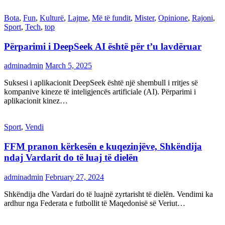
Bota
,
Fun
,
Kulturë
,
Lajme
,
Më të fundit
,
Mister
,
Opinione
,
Rajoni
,
Sport
,
Tech
,
top
Përparimi i DeepSeek AI është për t’u lavdëruar
adminadmin
March 5, 2025
Suksesi i aplikacionit DeepSeek është një shembull i rritjes së
kompanive kineze të inteligjencës artificiale (AI). Përparimi i
aplikacionit kinez…
Sport
,
Vendi
FFM pranon kërkesën e kuqezinjëve, Shkëndija
ndaj Vardarit do të luaj të dielën
adminadmin
February 27, 2024
Shkëndija dhe Vardari do të luajnë zyrtarisht të dielën. Vendimi ka
ardhur nga Federata e futbollit të Maqedonisë së Veriut…