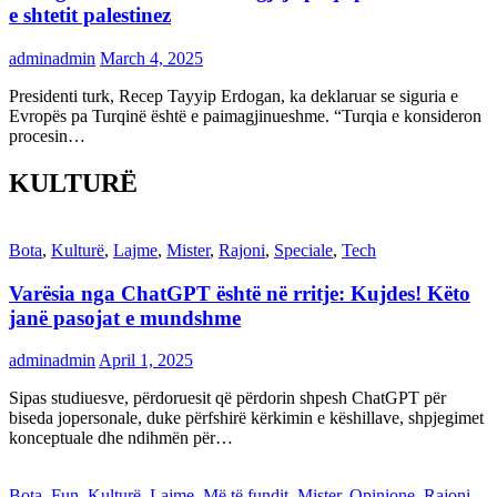
e shtetit palestinez
adminadmin
March 4, 2025
Presidenti turk, Recep Tayyip Erdogan, ka deklaruar se siguria e
Evropës pa Turqinë është e paimagjinueshme. “Turqia e konsideron
procesin…
KULTURË
Bota
,
Kulturë
,
Lajme
,
Mister
,
Rajoni
,
Speciale
,
Tech
Varësia nga ChatGPT është në rritje: Kujdes! Këto
janë pasojat e mundshme
adminadmin
April 1, 2025
Sipas studiuesve, përdoruesit që përdorin shpesh ChatGPT për
biseda jopersonale, duke përfshirë kërkimin e këshillave, shpjegimet
konceptuale dhe ndihmën për…
Bota
,
Fun
,
Kulturë
,
Lajme
,
Më të fundit
,
Mister
,
Opinione
,
Rajoni
,