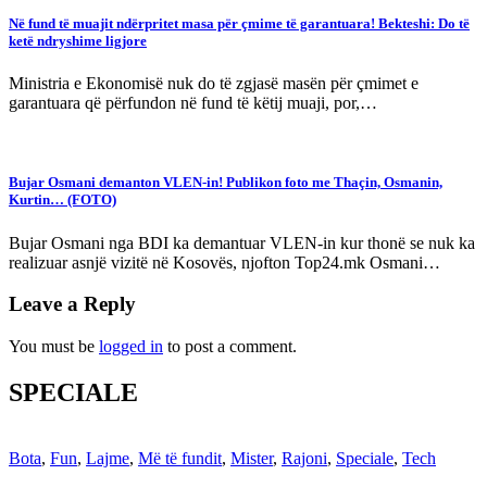
Në fund të muajit ndërpritet masa për çmime të garantuara! Bekteshi: Do të
ketë ndryshime ligjore
Ministria e Ekonomisë nuk do të zgjasë masën për çmimet e
garantuara që përfundon në fund të këtij muaji, por,…
Bujar Osmani demanton VLEN-in! Publikon foto me Thaçin, Osmanin,
Kurtin… (FOTO)
Bujar Osmani nga BDI ka demantuar VLEN-in kur thonë se nuk ka
realizuar asnjë vizitë në Kosovës, njofton Top24.mk Osmani…
Leave a Reply
You must be
logged in
to post a comment.
SPECIALE
Bota
,
Fun
,
Lajme
,
Më të fundit
,
Mister
,
Rajoni
,
Speciale
,
Tech