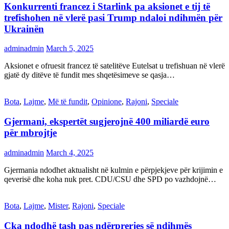
Konkurrenti francez i Starlink pa aksionet e tij të
trefishohen në vlerë pasi Trump ndaloi ndihmën për
Ukrainën
adminadmin
March 5, 2025
Aksionet e ofruesit francez të satelitëve Eutelsat u trefishuan në vlerë
gjatë dy ditëve të fundit mes shqetësimeve se qasja…
Bota
,
Lajme
,
Më të fundit
,
Opinione
,
Rajoni
,
Speciale
Gjermani, ekspertët sugjerojnë 400 miliardë euro
për mbrojtje
adminadmin
March 4, 2025
Gjermania ndodhet aktualisht në kulmin e përpjekjeve për krijimin e
qeverisë dhe koha nuk pret. CDU/CSU dhe SPD po vazhdojnë…
Bota
,
Lajme
,
Mister
,
Rajoni
,
Speciale
Çka ndodhë tash pas ndërprerjes së ndihmës