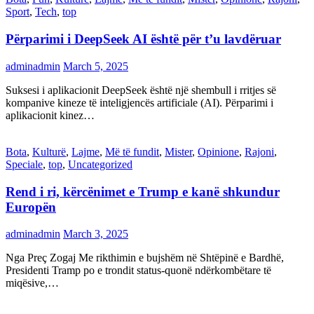
Sport
,
Tech
,
top
Përparimi i DeepSeek AI është për t’u lavdëruar
adminadmin
March 5, 2025
Suksesi i aplikacionit DeepSeek është një shembull i rritjes së
kompanive kineze të inteligjencës artificiale (AI). Përparimi i
aplikacionit kinez…
Bota
,
Kulturë
,
Lajme
,
Më të fundit
,
Mister
,
Opinione
,
Rajoni
,
Speciale
,
top
,
Uncategorized
Rend i ri, kërcënimet e Trump e kanë shkundur
Europën
adminadmin
March 3, 2025
Nga Preç Zogaj Me rikthimin e bujshëm në Shtëpinë e Bardhë,
Presidenti Tramp po e trondit status-quonë ndërkombëtare të
miqësive,…