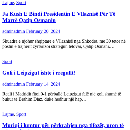
Lajme
,
Sport
Ja Kush E Bindi Presidentin E Vllaznisë Për Të
Marrë Qatip Osmanin
adminadmin
February 20, 2024
Skuadra e njohur shqiptare e Vllaznisë nga Shkodra, me 30 tetor në
postin e trajnerit zyrtarizoi strategun tetovar, Qatip Osmani.…
Sport
Goli i Leipzigut ishte i rregullt!
adminadmin
February 14, 2024
Reali i Madridit fitoi 0-1 përballë Leipzigut falë një goli shumë të
bukur të Brahim Diaz, duke hedhur një hap…
Lajme
,
Sport
Muriqi i lumtur për përkrahjen nga tifozët, uron të