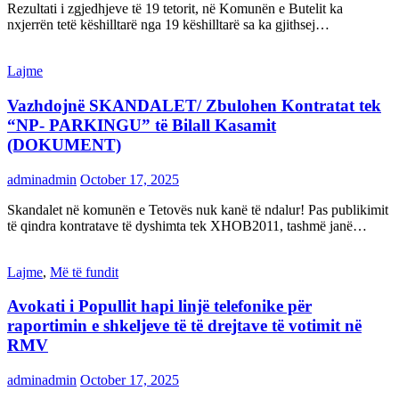
Rezultati i zgjedhjeve të 19 tetorit, në Komunën e Butelit ka
nxjerrën tetë këshilltarë nga 19 këshilltarë sa ka gjithsej…
Lajme
Vazhdojnë SKANDALET/ Zbulohen Kontratat tek
“NP- PARKINGU” të Bilall Kasamit
(DOKUMENT)
adminadmin
October 17, 2025
Skandalet në komunën e Tetovës nuk kanë të ndalur! Pas publikimit
të qindra kontratave të dyshimta tek XHOB2011, tashmë janë…
Lajme
,
Më të fundit
Avokati i Popullit hapi linjë telefonike për
raportimin e shkeljeve të të drejtave të votimit në
RMV
adminadmin
October 17, 2025