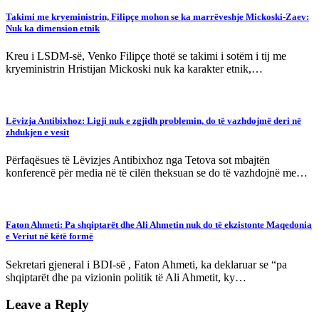
Takimi me kryeministrin, Filipçe mohon se ka marrëveshje Mickoski-Zaev:
Nuk ka dimension etnik
Kreu i LSDM-së, Venko Filipçe thotë se takimi i sotëm i tij me
kryeministrin Hristijan Mickoski nuk ka karakter etnik,…
Lëvizja Antibixhoz: Ligji nuk e zgjidh problemin, do të vazhdojmë deri në
zhdukjen e vesit
Përfaqësues të Lëvizjes Antibixhoz nga Tetova sot mbajtën
konferencë për media në të cilën theksuan se do të vazhdojnë me…
Faton Ahmeti: Pa shqiptarët dhe Ali Ahmetin nuk do të ekzistonte Maqedonia
e Veriut në këtë formë
Sekretari gjeneral i BDI-së , Faton Ahmeti, ka deklaruar se “pa
shqiptarët dhe pa vizionin politik të Ali Ahmetit, ky…
Leave a Reply