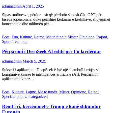
adminadmin
April 1, 2025
Sipas studiuesve, përdoruesit që përdorin shpesh ChatGPT për
biseda jopersonale, duke përfshirë kërkimin e këshillave, shpjegimet
konceptuale dhe ndihmën për…
Bota
,
Fun
,
Kulturë
,
Lajme
,
Më të fundit
,
Mister
,
Opinione
,
Rajoni
,
Sport
,
Tech
,
top
Përparimi i DeepSeek AI është për t’u lavdëruar
adminadmin
March 5, 2025
Suksesi i aplikacionit DeepSeek është një shembull i rritjes së
kompanive kineze të inteligjencës artificiale (AI). Përparimi i
aplikacionit kinez…
Bota
,
Kulturë
,
Lajme
,
Më të fundit
,
Mister
,
Opinione
,
Rajoni
,
Speciale
,
top
,
Uncategorized
Rend i ri, kërcënimet e Trump e kanë shkundur
Europën