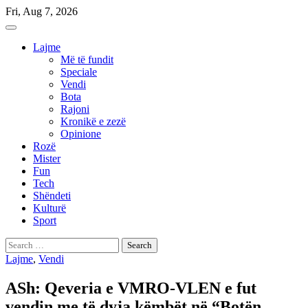
Skip
Fri, Aug 7, 2026
to
content
Lajme
Më të fundit
Speciale
Vendi
Bota
Rajoni
Kronikë e zezë
Opinione
Rozë
Mister
Fun
Tech
Shëndeti
Kulturë
Sport
Search
for:
Lajme
,
Vendi
ASh: Qeveria e VMRO-VLEN e fut
vendin me të dyja këmbët në “Botën