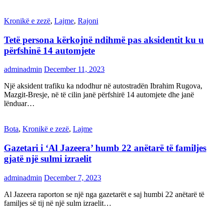
Kronikë e zezë
,
Lajme
,
Rajoni
Tetë persona kërkojnë ndihmë pas aksidentit ku u
përfshinë 14 automjete
adminadmin
December 11, 2023
Një aksident trafiku ka ndodhur në autostradën Ibrahim Rugova,
Mazgit-Bresje, në të cilin janë përfshirë 14 automjete dhe janë
lënduar…
Bota
,
Kronikë e zezë
,
Lajme
Gazetari i ‘Al Jazeera’ humb 22 anëtarë të familjes
gjatë një sulmi izraelit
adminadmin
December 7, 2023
Al Jazeera raporton se një nga gazetarët e saj humbi 22 anëtarë të
familjes së tij në një sulm izraelit…