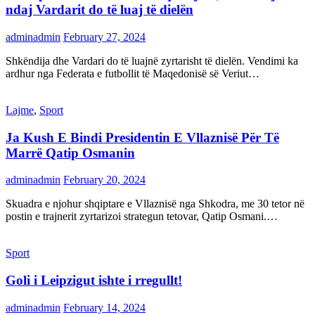
ndaj Vardarit do të luaj të dielën
adminadmin
February 27, 2024
Shkëndija dhe Vardari do të luajnë zyrtarisht të dielën. Vendimi ka
ardhur nga Federata e futbollit të Maqedonisë së Veriut…
Lajme
,
Sport
Ja Kush E Bindi Presidentin E Vllaznisë Për Të
Marrë Qatip Osmanin
adminadmin
February 20, 2024
Skuadra e njohur shqiptare e Vllaznisë nga Shkodra, me 30 tetor në
postin e trajnerit zyrtarizoi strategun tetovar, Qatip Osmani.…
Sport
Goli i Leipzigut ishte i rregullt!
adminadmin
February 14, 2024