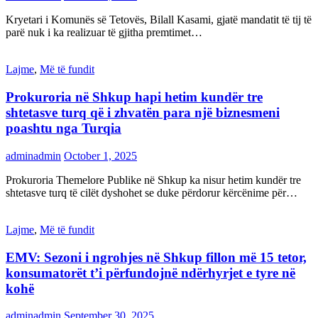
Kryetari i Komunës së Tetovës, Bilall Kasami, gjatë mandatit të tij të
parë nuk i ka realizuar të gjitha premtimet…
Lajme
,
Më të fundit
Prokuroria në Shkup hapi hetim kundër tre
shtetasve turq që i zhvatën para një biznesmeni
poashtu nga Turqia
adminadmin
October 1, 2025
Prokuroria Themelore Publike në Shkup ka nisur hetim kundër tre
shtetasve turq të cilët dyshohet se duke përdorur kërcënime për…
Lajme
,
Më të fundit
EMV: Sezoni i ngrohjes në Shkup fillon më 15 tetor,
konsumatorët t’i përfundojnë ndërhyrjet e tyre në
kohë
adminadmin
September 30, 2025