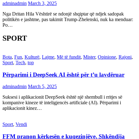
adminadmin
March 3, 2025
Nga Dritan Hila Vështirë se ndonjë shqiptar që ndjek sadopak
politikën e jashtme, pas takimit Trump-Zhelenski, nuk ka menduar:
Po…
SPORT
Bota
,
Fun
,
Kulturë
,
Lajme
,
Më të fundit
,
Mister
,
Opinione
,
Rajoni
,
Sport
,
Tech
,
top
Përparimi i DeepSeek AI është për t’u lavdëruar
adminadmin
March 5, 2025
Suksesi i aplikacionit DeepSeek është një shembull i rritjes së
kompanive kineze të inteligjencës artificiale (AI). Përparimi i
aplikacionit kinez…
Sport
,
Vendi
FFM pranon kërkesën e kuqezinjëve, Shkëndija