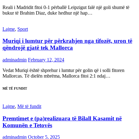
Reali i Madridit fitoi 0-1 përballë Leipzigut falë një goli shumë të
bukur të Brahim Diaz, duke hedhur një hap…
Lajme
,
Sport
Muriqi i lumtur për përkrahjen nga tifozët, uron të
qëndrojë gjatë tek Mallorca
adminadmin
February 12, 2024
Vedat Muriqi është shprehur i lumtur për golin që i solli fitoren
Mallorcas. Të dielën mbrëma, Mallorca fitoi 2:1 ndaj…
MË TË FUNDIT
Lajme
,
Më të fundit
Premtimet e (pa)realizuara të Bilall Kasamit në
Komunën e Tetovës
adminadmin
October 5, 2025