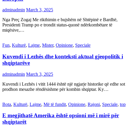
adminadmin
March 3, 2025
Nga Preç Zogaj Me rikthimin e bujshëm në Shtëpinë e Bardhë,
Presidenti Tramp po e trondit status-quonë ndërkombëtare të
miqësive,…
Fun
,
Kulturë
,
Lajme
,
Mister
,
Opinione
,
Speciale
Kuvendi i Lezhës dhe konteksti aktual gjeopolitik i
shqiptarëve
adminadmin
March 3, 2025
Kuvendi i Lezhës i vitit 1444 është një ngjarje historike që edhe sot
prodhon mesazhe rëndësishme për kombin shqiptar. Ky…
Bota
,
Kulturë
,
Lajme
,
Më të fundit
,
Opinione
,
Rajoni
,
Speciale
,
top
E megjithatë Amerika është opsioni më i mirë për
shqiptarët