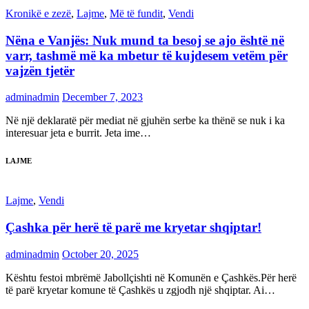
Kronikë e zezë
,
Lajme
,
Më të fundit
,
Vendi
Nëna e Vanjës: Nuk mund ta besoj se ajo është në
varr, tashmë më ka mbetur të kujdesem vetëm për
vajzën tjetër
adminadmin
December 7, 2023
Në një deklaratë për mediat në gjuhën serbe ka thënë se nuk i ka
interesuar jeta e burrit. Jeta ime…
LAJME
Lajme
,
Vendi
Çashka për herë të parë me kryetar shqiptar!
adminadmin
October 20, 2025
Kështu festoi mbrëmë Jabollçishti në Komunën e Çashkës.Për herë
të parë kryetar komune të Çashkës u zgjodh një shqiptar. Ai…