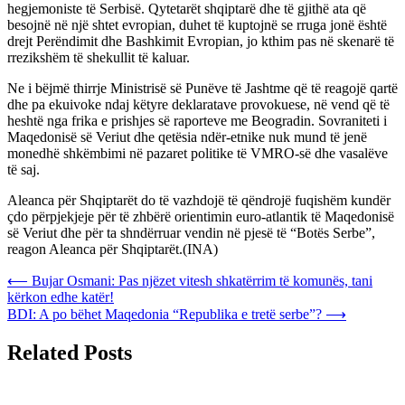
hegjemoniste të Serbisë. Qytetarët shqiptarë dhe të gjithë ata që
besojnë në një shtet evropian, duhet të kuptojnë se rruga jonë është
drejt Perëndimit dhe Bashkimit Evropian, jo kthim pas në skenarë të
rrezikshëm të shekullit të kaluar.
Ne i bëjmë thirrje Ministrisë së Punëve të Jashtme që të reagojë qartë
dhe pa ekuivoke ndaj këtyre deklaratave provokuese, në vend që të
heshtë nga frika e prishjes së raporteve me Beogradin. Sovraniteti i
Maqedonisë së Veriut dhe qetësia ndër-etnike nuk mund të jenë
monedhë shkëmbimi në pazaret politike të VMRO-së dhe vasalëve
të saj.
Aleanca për Shqiptarët do të vazhdojë të qëndrojë fuqishëm kundër
çdo përpjekjeje për të zhbërë orientimin euro-atlantik të Maqedonisë
së Veriut dhe për ta shndërruar vendin në pjesë të “Botës Serbe”,
reagon Aleanca për Shqiptarët.(INA)
Post
⟵
Bujar Osmani: Pas njëzet vitesh shkatërrim të komunës, tani
kërkon edhe katër!
navigation
BDI: A po bëhet Maqedonia “Republika e tretë serbe”?
⟶
Related Posts