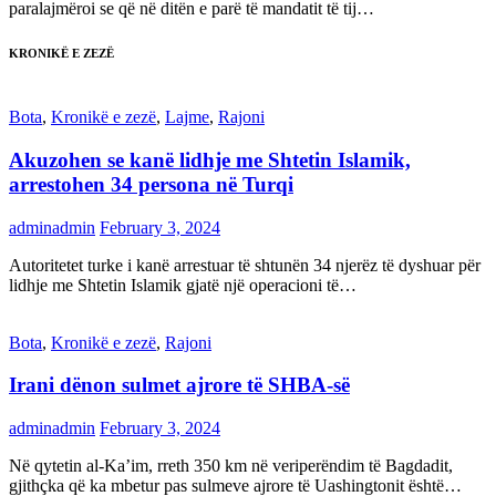
paralajmëroi se që në ditën e parë të mandatit të tij…
KRONIKË E ZEZË
Bota
,
Kronikë e zezë
,
Lajme
,
Rajoni
Akuzohen se kanë lidhje me Shtetin Islamik,
arrestohen 34 persona në Turqi
adminadmin
February 3, 2024
Autoritetet turke i kanë arrestuar të shtunën 34 njerëz të dyshuar për
lidhje me Shtetin Islamik gjatë një operacioni të…
Bota
,
Kronikë e zezë
,
Rajoni
Irani dënon sulmet ajrore të SHBA-së
adminadmin
February 3, 2024
Në qytetin al-Ka’im, rreth 350 km në veriperëndim të Bagdadit,
gjithçka që ka mbetur pas sulmeve ajrore të Uashingtonit është…