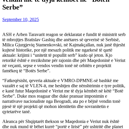
Serbe”
September 10, 2025
ASH e Arben Taravarit reagon se deklaratat e fundit të ministrit serb
të mbrojtjes Bratislav Gashiq dhe anëtares së qeverisë së Serbisë,
Milica Gjurgjeviq Stamenkovski, në Kajmakçallan, nuk janë thjesht
kujtesë historike, por një mesazh politik me ngarkesë të qartë
aktuale: krijimi i “unitetit të popullit serb” kudo që jeton. Kjo
retorikë është e rrezikshme për rajonin dhe për Maqedoninë e Veriut
në veçanti, sepse e vendos vendin tonë në orbitën e projektit
famëkeq të “Botës Serbe”.
“Fatkeqësisht, qeveria aktuale e VMRO-DPMNE-së bashkë me
vazalët e saj të VLEN-it, me heshtjen dhe nënshtrimin e tyre politik,
e kanë futur Maqedoninë e Veriut me të dyja këmbët në këtë “Botë
Serbe”. Duke mos reaguar dhe duke pranuar imponimin e
narrativave nacionaliste nga Beogradi, ata po e bëjnë vendin tonë
pjesë të një projekti që mohon identitetin dhe sovranitetin e
qytetarëve tanë.
Aleanca për Shqiptarët thekson se Maqedonia e Veriut nuk është
dhe nuk mund të bëhet kurrë “portë e lirisë” për ushtritë dhe planet