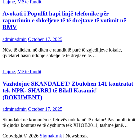
Lajme
,
Më të fundit
Avokati i Popullit hapi linjë telefonike për
raportimin e shkeljeve të të drejtave të votimit në
RMV
adminadmin
October 17, 2025
Nëse të dielën, në ditën e raundit të parë të zgjedhjeve lokale,
qytetarët hasin ndonjë shkelje të të drejtave të…
Lajme
,
Më të fundit
Vazhdojnē SKANDALET/ Zbulohen 141 kontratat
tek NPK- SHARRI të Bilall Kasamit!
(DOKUMENT)
adminadmin
October 17, 2025
Skandalet në komunën e Tetovës nuk kanë të ndalur! Pas publikimit
të qindra kontratave të dyshimta tek XHOB2011, tashmë janë…
Copyright © 2026
Sigmak.mk
| Newsbreak