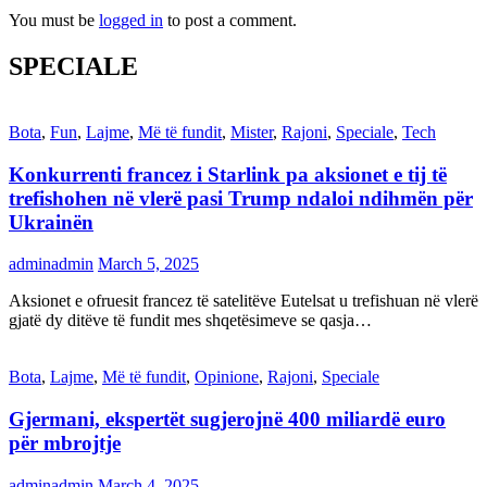
You must be
logged in
to post a comment.
SPECIALE
Bota
,
Fun
,
Lajme
,
Më të fundit
,
Mister
,
Rajoni
,
Speciale
,
Tech
Konkurrenti francez i Starlink pa aksionet e tij të
trefishohen në vlerë pasi Trump ndaloi ndihmën për
Ukrainën
adminadmin
March 5, 2025
Aksionet e ofruesit francez të satelitëve Eutelsat u trefishuan në vlerë
gjatë dy ditëve të fundit mes shqetësimeve se qasja…
Bota
,
Lajme
,
Më të fundit
,
Opinione
,
Rajoni
,
Speciale
Gjermani, ekspertët sugjerojnë 400 miliardë euro
për mbrojtje
adminadmin
March 4, 2025