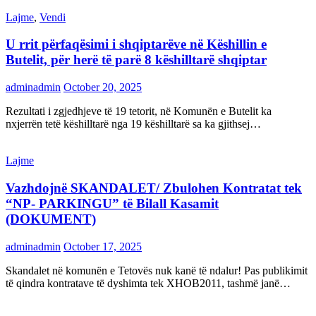
Lajme
,
Vendi
U rrit përfaqësimi i shqiptarëve në Këshillin e
Butelit, për herë të parë 8 këshilltarë shqiptar
adminadmin
October 20, 2025
Rezultati i zgjedhjeve të 19 tetorit, në Komunën e Butelit ka
nxjerrën tetë këshilltarë nga 19 këshilltarë sa ka gjithsej…
Lajme
Vazhdojnë SKANDALET/ Zbulohen Kontratat tek
“NP- PARKINGU” të Bilall Kasamit
(DOKUMENT)
adminadmin
October 17, 2025
Skandalet në komunën e Tetovës nuk kanë të ndalur! Pas publikimit
të qindra kontratave të dyshimta tek XHOB2011, tashmë janë…