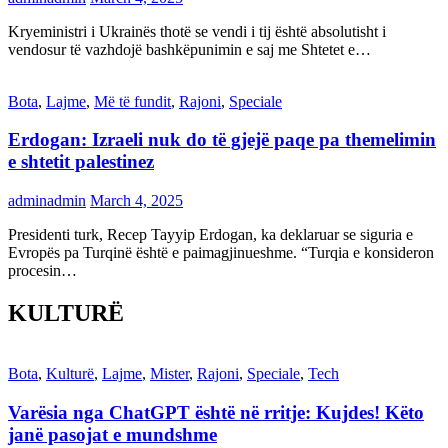
Kryeministri i Ukrainës thotë se vendi i tij është absolutisht i
vendosur të vazhdojë bashkëpunimin e saj me Shtetet e…
Bota
,
Lajme
,
Më të fundit
,
Rajoni
,
Speciale
Erdogan: Izraeli nuk do të gjejë paqe pa themelimin
e shtetit palestinez
adminadmin
March 4, 2025
Presidenti turk, Recep Tayyip Erdogan, ka deklaruar se siguria e
Evropës pa Turqinë është e paimagjinueshme. “Turqia e konsideron
procesin…
KULTURË
Bota
,
Kulturë
,
Lajme
,
Mister
,
Rajoni
,
Speciale
,
Tech
Varësia nga ChatGPT është në rritje: Kujdes! Këto
janë pasojat e mundshme