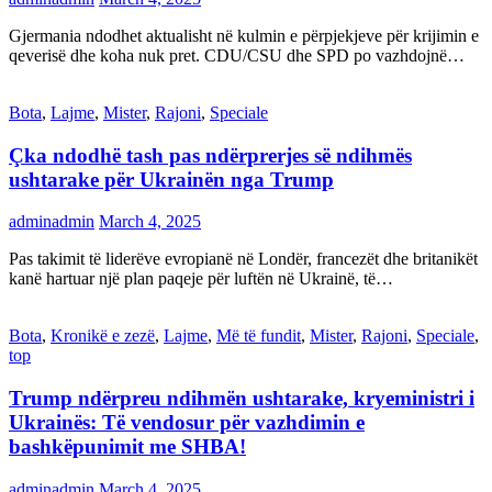
Gjermania ndodhet aktualisht në kulmin e përpjekjeve për krijimin e
qeverisë dhe koha nuk pret. CDU/CSU dhe SPD po vazhdojnë…
Bota
,
Lajme
,
Mister
,
Rajoni
,
Speciale
Çka ndodhë tash pas ndërprerjes së ndihmës
ushtarake për Ukrainën nga Trump
adminadmin
March 4, 2025
Pas takimit të liderëve evropianë në Londër, francezët dhe britanikët
kanë hartuar një plan paqeje për luftën në Ukrainë, të…
Bota
,
Kronikë e zezë
,
Lajme
,
Më të fundit
,
Mister
,
Rajoni
,
Speciale
,
top
Trump ndërpreu ndihmën ushtarake, kryeministri i
Ukrainës: Të vendosur për vazhdimin e
bashkëpunimit me SHBA!
adminadmin
March 4, 2025