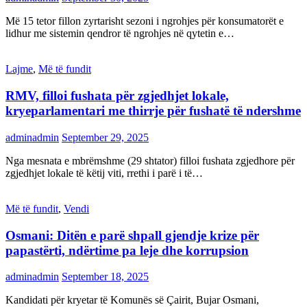
Më 15 tetor fillon zyrtarisht sezoni i ngrohjes për konsumatorët e
lidhur me sistemin qendror të ngrohjes në qytetin e…
Lajme
,
Më të fundit
RMV, filloi fushata për zgjedhjet lokale,
kryeparlamentari me thirrje për fushatë të ndershme
adminadmin
September 29, 2025
Nga mesnata e mbrëmshme (29 shtator) filloi fushata zgjedhore për
zgjedhjet lokale të këtij viti, rrethi i parë i të…
Më të fundit
,
Vendi
Osmani: Ditën e parë shpall gjendje krize për
papastërti, ndërtime pa leje dhe korrupsion
adminadmin
September 18, 2025
Kandidati për kryetar të Komunës së Çairit, Bujar Osmani,