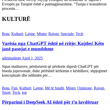
Evropës pa Turqinë është e paimagjinueshme. “Turqia e konsideron
procesin…
KULTURË
Bota
,
Kulturë
,
Lajme
,
Mister
,
Rajoni
,
Speciale
,
Tech
Varësia nga ChatGPT është në rritje: Kujdes! Këto
janë pasojat e mundshme
adminadmin
April 1, 2025
Sipas studiuesve, përdoruesit që përdorin shpesh ChatGPT për
biseda jopersonale, duke përfshirë kërkimin e këshillave, shpjegimet
konceptuale dhe ndihmën për…
Bota
,
Fun
,
Kulturë
,
Lajme
,
Më të fundit
,
Mister
,
Opinione
,
Rajoni
,
Sport
,
Tech
,
top
Përparimi i DeepSeek AI është për t’u lavdëruar