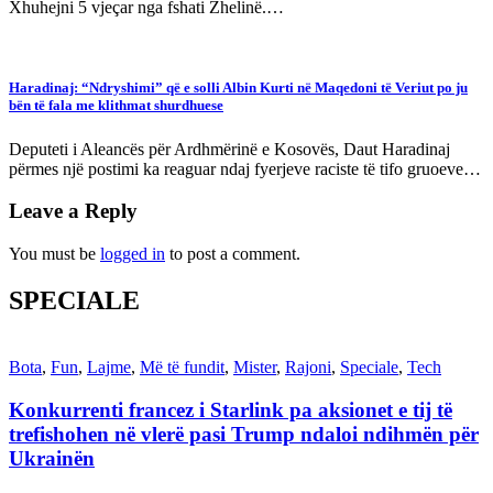
Xhuhejni 5 vjeçar nga fshati Zhelinë.…
Haradinaj: “Ndryshimi” që e solli Albin Kurti në Maqedoni të Veriut po ju
bën të fala me klithmat shurdhuese
Deputeti i Aleancës për Ardhmërinë e Kosovës, Daut Haradinaj
përmes një postimi ka reaguar ndaj fyerjeve raciste të tifo gruoeve…
Leave a Reply
You must be
logged in
to post a comment.
SPECIALE
Bota
,
Fun
,
Lajme
,
Më të fundit
,
Mister
,
Rajoni
,
Speciale
,
Tech
Konkurrenti francez i Starlink pa aksionet e tij të
trefishohen në vlerë pasi Trump ndaloi ndihmën për
Ukrainën