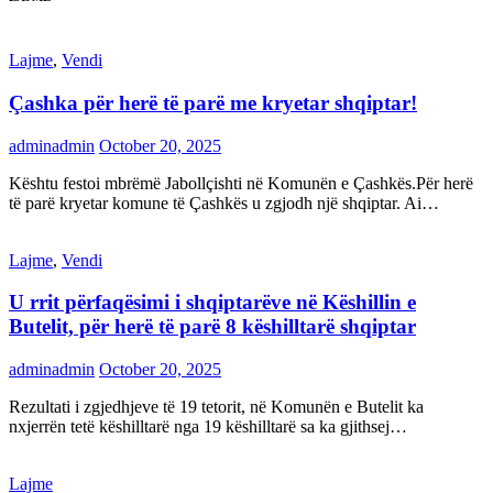
Lajme
,
Vendi
Çashka për herë të parë me kryetar shqiptar!
adminadmin
October 20, 2025
Kështu festoi mbrëmë Jabollçishti në Komunën e Çashkës.Për herë
të parë kryetar komune të Çashkës u zgjodh një shqiptar. Ai…
Lajme
,
Vendi
U rrit përfaqësimi i shqiptarëve në Këshillin e
Butelit, për herë të parë 8 këshilltarë shqiptar
adminadmin
October 20, 2025
Rezultati i zgjedhjeve të 19 tetorit, në Komunën e Butelit ka
nxjerrën tetë këshilltarë nga 19 këshilltarë sa ka gjithsej…
Lajme