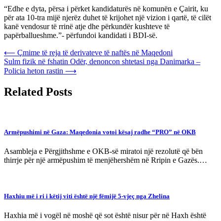
“Edhe e dyta, përsa i përket kandidaturës në komunën e Çairit, ku
për ata 10-tra mijë njerëz duhet të krijohet një vizion i qartë, të cilët
kanë vendosur të rrinë atje dhe përkundër kushteve të
papërballueshme.”- përfundoi kandidati i BDI-së.
Post
⟵
Çmime të reja të derivateve të naftës në Maqedoni
Sulm fizik në fshatin Odër, denoncon shtetasi nga Danimarka –
navigation
Policia heton rastin
⟶
Related Posts
Armëpushimi në Gaza: Maqedonia votoi kësaj radhe “PRO” në OKB
Asambleja e Përgjithshme e OKB-së miratoi një rezolutë që bën
thirrje për një armëpushim të menjëhershëm në Rripin e Gazës.…
Haxhiu më i ri i këtij viti është një fëmijë 5-vjeç nga Zhelina
Haxhia më i vogël në moshë që sot është nisur për në Haxh është