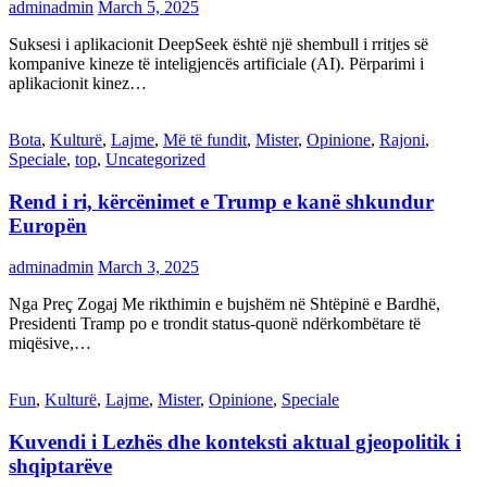
adminadmin
March 5, 2025
Suksesi i aplikacionit DeepSeek është një shembull i rritjes së
kompanive kineze të inteligjencës artificiale (AI). Përparimi i
aplikacionit kinez…
Bota
,
Kulturë
,
Lajme
,
Më të fundit
,
Mister
,
Opinione
,
Rajoni
,
Speciale
,
top
,
Uncategorized
Rend i ri, kërcënimet e Trump e kanë shkundur
Europën
adminadmin
March 3, 2025
Nga Preç Zogaj Me rikthimin e bujshëm në Shtëpinë e Bardhë,
Presidenti Tramp po e trondit status-quonë ndërkombëtare të
miqësive,…
Fun
,
Kulturë
,
Lajme
,
Mister
,
Opinione
,
Speciale
Kuvendi i Lezhës dhe konteksti aktual gjeopolitik i
shqiptarëve