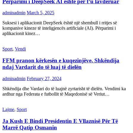
Përparimi i DeepSeek AI është për t’u lavdëruar
adminadmin
March 5, 2025
Suksesi i aplikacionit DeepSeek është një shembull i rritjes së
kompanive kineze të inteligjencës artificiale (AI). Përparimi i
aplikacionit kinez…
Sport
,
Vendi
FFM pranon kërkesën e kuqezinjëve, Shkëndija
ndaj Vardarit do të luaj të dielën
adminadmin
February 27, 2024
Shkëndija dhe Vardari do të luajnë zyrtarisht të dielën. Vendimi ka
ardhur nga Federata e futbollit të Maqedonisë së Veriut…
Lajme
,
Sport
Ja Kush E Bindi Presidentin E Vllaznisë Për Të
Marrë Qatip Osmanin