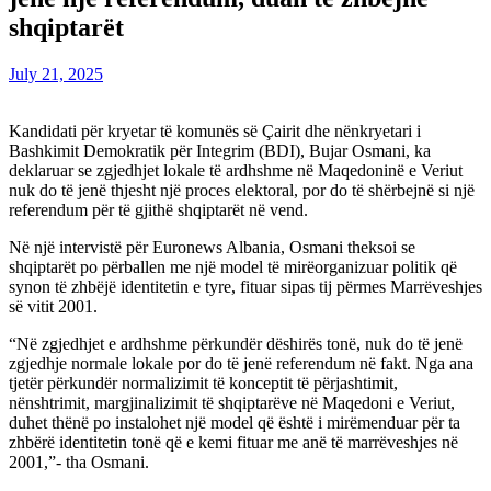
shqiptarët
July 21, 2025
Kandidati për kryetar të komunës së Çairit dhe nënkryetari i
Bashkimit Demokratik për Integrim (BDI), Bujar Osmani, ka
deklaruar se zgjedhjet lokale të ardhshme në Maqedoninë e Veriut
nuk do të jenë thjesht një proces elektoral, por do të shërbejnë si një
referendum për të gjithë shqiptarët në vend.
Në një intervistë për Euronews Albania, Osmani theksoi se
shqiptarët po përballen me një model të mirëorganizuar politik që
synon të zhbëjë identitetin e tyre, fituar sipas tij përmes Marrëveshjes
së vitit 2001.
“Në zgjedhjet e ardhshme përkundër dëshirës tonë, nuk do të jenë
zgjedhje normale lokale por do të jenë referendum në fakt. Nga ana
tjetër përkundër normalizimit të konceptit të përjashtimit,
nënshtrimit, margjinalizimit të shqiptarëve në Maqedoni e Veriut,
duhet thënë po instalohet një model që është i mirëmenduar për ta
zhbërë identitetin tonë që e kemi fituar me anë të marrëveshjes në
2001,”- tha Osmani.