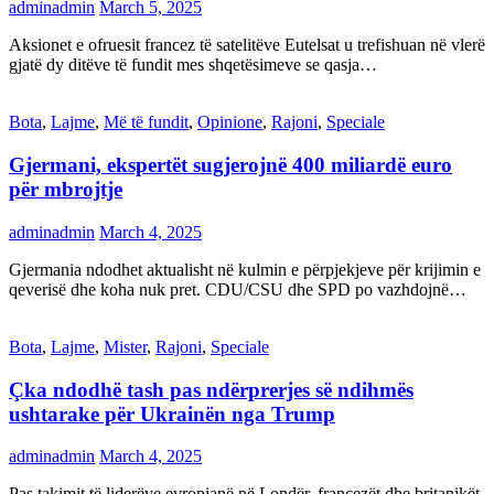
adminadmin
March 5, 2025
Aksionet e ofruesit francez të satelitëve Eutelsat u trefishuan në vlerë
gjatë dy ditëve të fundit mes shqetësimeve se qasja…
Bota
,
Lajme
,
Më të fundit
,
Opinione
,
Rajoni
,
Speciale
Gjermani, ekspertët sugjerojnë 400 miliardë euro
për mbrojtje
adminadmin
March 4, 2025
Gjermania ndodhet aktualisht në kulmin e përpjekjeve për krijimin e
qeverisë dhe koha nuk pret. CDU/CSU dhe SPD po vazhdojnë…
Bota
,
Lajme
,
Mister
,
Rajoni
,
Speciale
Çka ndodhë tash pas ndërprerjes së ndihmës
ushtarake për Ukrainën nga Trump
adminadmin
March 4, 2025
Pas takimit të liderëve evropianë në Londër, francezët dhe britanikët