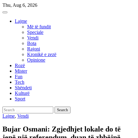
Skip
Thu, Aug 6, 2026
to
content
Lajme
Më të fundit
Speciale
Vendi
Bota
Rajoni
Kronikë e zezë
Opinione
Rozë
Mister
Fun
Tech
Shëndeti
Kulturë
Sport
Search
for:
Lajme
,
Vendi
Bujar Osmani: Zgjedhjet lokale do të
jenë një referendum, duan të zhbëjnë