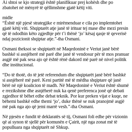
Ai shtoi se kjo strategji është planifikuar prej kohësh dhe po
zbatohet në mënyrë të qëllimshme gjatë këtij viti.
midle
“Është një pjesë strategjike e mirëmenduar e cila po implemtohet
gjatë këtij viti. Shqiptarët atje janë të irituar tej mase dhe mezi presin
që të ndodhin këto zgjedhje për t’i thënë ‘jo’ kësaj qasje të qeverisë
ndaj pozicionit shqiptar atje.”-tha Osmani.
Osmani theksoi se shqiptarët në Maqedoninë e Veriut janë bërë
bashkë si asnjëherë më parë dhe janë të vendosur për të mos pranuar
asgjë më pak sesa ajo që është rënë dakord më parë në nivel politik
dhe institucional.
“Do të thotë, do të jetë referendum dhe shqiptarët janë bërë bashkë
si asnjëherë më parë. Keni partitë më të mëdha shqiptare që janë
bërë në një koalicion të madh. Në Maqedoninë e Veriut është shumë
e rrezikshme dhe asnjëherë nuk ka qenë preferenca jonë që debati
zgjedhor të bëhet edhe debat teknik. Por kur preken vijat e kuqe, ne
bëhemi bashkë edhe themi ‘jo’, duke thënë se nuk pranojmë asgjë
më pak nga ajo që jemi marrë vesh.”-tha Osmani.
Në pjesën e fundit të deklaratës së tij, Osmani foli edhe për vizionin
që ai synon të sjellë për komunën e Çairit, një nga zonat më të
populluara nga shqiptarët në Shkup.