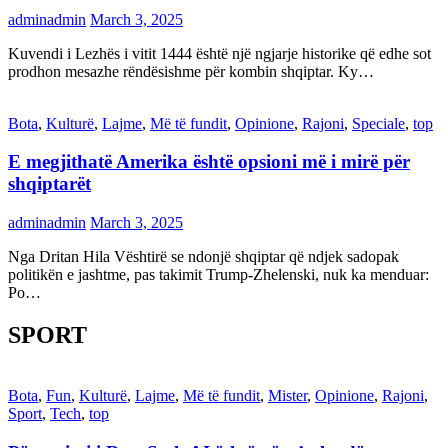
adminadmin
March 3, 2025
Kuvendi i Lezhës i vitit 1444 është një ngjarje historike që edhe sot
prodhon mesazhe rëndësishme për kombin shqiptar. Ky…
Bota
,
Kulturë
,
Lajme
,
Më të fundit
,
Opinione
,
Rajoni
,
Speciale
,
top
E megjithatë Amerika është opsioni më i mirë për
shqiptarët
adminadmin
March 3, 2025
Nga Dritan Hila Vështirë se ndonjë shqiptar që ndjek sadopak
politikën e jashtme, pas takimit Trump-Zhelenski, nuk ka menduar:
Po…
SPORT
Bota
,
Fun
,
Kulturë
,
Lajme
,
Më të fundit
,
Mister
,
Opinione
,
Rajoni
,
Sport
,
Tech
,
top