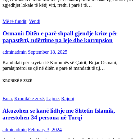
zgjedhjet lokale të këtij viti, rrethi i parë i të…
Më të fundit
,
Vendi
Osmani: Ditën e parë shpall gjendje krize për
papastërti, ndërtime pa leje dhe korrupsion
adminadmin
September 18, 2025
Kandidati për kryetar të Komunës së Çairit, Bujar Osmani,
paralajmëroi se që në ditën e parë të mandatit të tij…
KRONIKË E ZEZË
Bota
,
Kronikë e zezë
,
Lajme
,
Rajoni
Akuzohen se kanë lidhje me Shtetin Islamik,
arrestohen 34 persona në Turqi
adminadmin
February 3, 2024