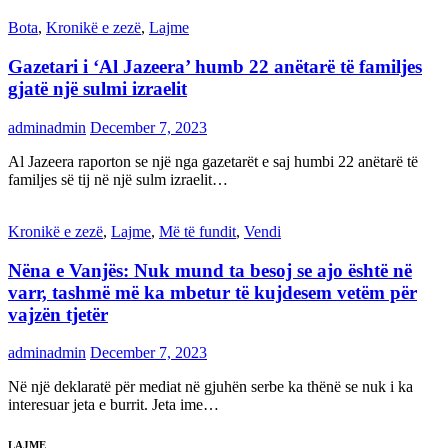
Bota
,
Kronikë e zezë
,
Lajme
Gazetari i ‘Al Jazeera’ humb 22 anëtarë të familjes
gjatë një sulmi izraelit
adminadmin
December 7, 2023
Al Jazeera raporton se një nga gazetarët e saj humbi 22 anëtarë të
familjes së tij në një sulm izraelit…
Kronikë e zezë
,
Lajme
,
Më të fundit
,
Vendi
Nëna e Vanjës: Nuk mund ta besoj se ajo është në
varr, tashmë më ka mbetur të kujdesem vetëm për
vajzën tjetër
adminadmin
December 7, 2023
Në një deklaratë për mediat në gjuhën serbe ka thënë se nuk i ka
interesuar jeta e burrit. Jeta ime…
LAJME