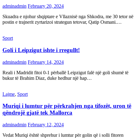
adminadmin
February 20, 2024
Skuadra e njohur shqiptare e Vllaznisë nga Shkodra, me 30 tetor në
postin e trajnerit zyrtarizoi strategun tetovar, Qatip Osmani.…
Sport
Goli i Leipzigut ishte i rregullt!
adminadmin
February 14, 2024
Reali i Madridit fitoi 0-1 përballë Leipzigut falë një goli shumë të
bukur të Brahim Diaz, duke hedhur një hap…
Lajme
,
Sport
Muriqi i lumtur për përkrahjen nga tifozët, uron të
qëndrojë gjatë tek Mallorca
adminadmin
February 12, 2024
Vedat Muriqi është shprehur i lumtur për golin që i solli fitoren