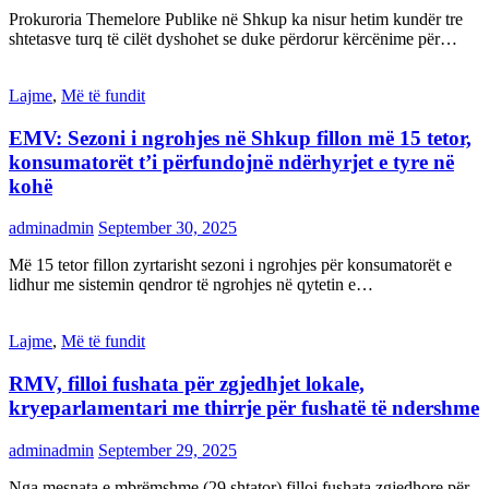
Prokuroria Themelore Publike në Shkup ka nisur hetim kundër tre
shtetasve turq të cilët dyshohet se duke përdorur kërcënime për…
Lajme
,
Më të fundit
EMV: Sezoni i ngrohjes në Shkup fillon më 15 tetor,
konsumatorët t’i përfundojnë ndërhyrjet e tyre në
kohë
adminadmin
September 30, 2025
Më 15 tetor fillon zyrtarisht sezoni i ngrohjes për konsumatorët e
lidhur me sistemin qendror të ngrohjes në qytetin e…
Lajme
,
Më të fundit
RMV, filloi fushata për zgjedhjet lokale,
kryeparlamentari me thirrje për fushatë të ndershme
adminadmin
September 29, 2025
Nga mesnata e mbrëmshme (29 shtator) filloi fushata zgjedhore për