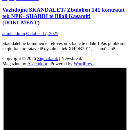
Vazhdojnē SKANDALET/ Zbulohen 141 kontratat
tek NPK- SHARRI të Bilall Kasamit!
(DOKUMENT)
adminadmin
October 17, 2025
Skandalet në komunën e Tetovës nuk kanë të ndalur! Pas publikimit
të qindra kontratave të dyshimta tek XHOB2011, tashmë janë…
Copyright © 2026
Sigmak.mk
| Newsbreak
Magazine by
Ascendoor
| Powered by
WordPress
.