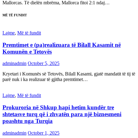
Mallorcas. Të dielën mbrëma, Mallorca fitoi 2:1 ndaj…
MË TË FUNDIT
Lajme
,
Më të fundit
Premtimet e (pa)realizuara të Bilall Kasamit në
Komunën e Tetovës
adminadmin
October 5, 2025
Kryetari i Komunës së Tetovës, Bilall Kasami, gjatë mandatit të tij të
parë nuk i ka realizuar të gjitha premtimet…
Lajme
,
Më të fundit
Prokuroria në Shkup hapi hetim kundër tre
shtetasve turq që i zhvatën para një biznesmeni
poashtu nga Turqia
adminadmin
October 1, 2025