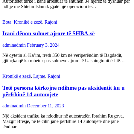
Autoritetet turke i kanë arrestuar të shtunën 34 njerëz të dyshuar për
lidhje me Shtetin Islamik gjatë një operacioni të…
Bota
,
Kronikë e zezë
,
Rajoni
Irani dënon sulmet ajrore të SHBA-së
adminadmin
February 3, 2024
Në qytetin al-Ka’im, rreth 350 km në veriperëndim të Bagdadit,
gjithçka që ka mbetur pas sulmeve ajrore të Uashingtonit është…
Kronikë e zezë
,
Lajme
,
Rajoni
Tetë persona kërkojnë ndihmë pas aksidentit ku u
përfshinë 14 automjete
adminadmin
December 11, 2023
Një aksident trafiku ka ndodhur në autostradën Ibrahim Rugova,
Mazgit-Bresje, në të cilin janë përfshirë 14 automjete dhe janë
lënduar…