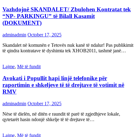
Vazhdojnë SKANDALET/ Zbulohen Kontratat tek
“NP- PARKINGU” të Bilall Kasamit
(DOKUMENT)
adminadmin
October 17, 2025
Skandalet në komunën e Tetovës nuk kanë të ndalur! Pas publikimit
të qindra kontratave të dyshimta tek XHOB2011, tashmë janë…
Lajme
,
Më të fundit
Avokati i Popullit hapi linjë telefonike për
raportimin e shkeljeve të të drejtave të votimit në
RMV
adminadmin
October 17, 2025
Nëse të dielën, në ditën e raundit të parë të zgjedhjeve lokale,
qytetarët hasin ndonjë shkelje të të drejtave të…
Lajme
,
Më të fundit