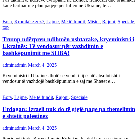
kanë hartuar një plan paqeje për luftën në Ukrainë, të…
Bota
,
Kronikë e zezë
,
Lajme
,
Më të fundit
,
Mister
,
Rajoni
,
Speciale
,
top
Trump ndërpreu ndihmën ushtarake, kryeministri i
Ukrainës: Të vendosur për vazhdimin e
bashkëpunimit me SHBA!
adminadmin
March 4, 2025
Kryeministri i Ukrainës thotë se vendi i tij është absolutisht i
vendosur të vazhdojë bashkëpunimin e saj me Shtetet e…
Bota
,
Lajme
,
Më të fundit
,
Rajoni
,
Speciale
Erdogan: Izraeli nuk do të gjejë paqe pa themelimin
e shtetit palestinez
adminadmin
March 4, 2025
Presidenti turk, Recep Tayyip Erdogan, ka deklaruar se siguria e