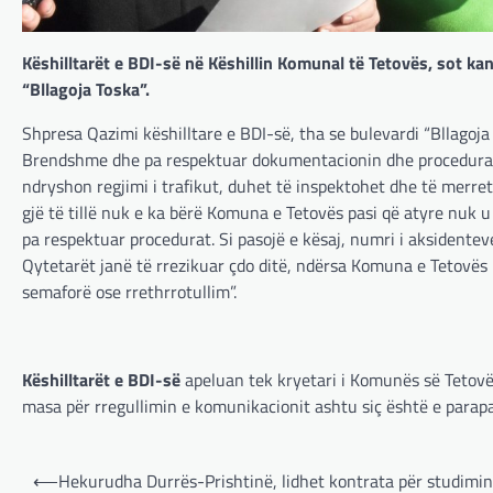
Këshilltarët e BDI-së në Këshillin Komunal të Tetovës, sot kan
“Bllagoja Toska”.
Shpresa Qazimi këshilltare e BDI-së, tha se bulevardi “Bllagoj
Brendshme dhe pa respektuar dokumentacionin dhe procedurat
ndryshon regjimi i trafikut, duhet të inspektohet dhe të merret
gjë të tillë nuk e ka bërë Komuna e Tetovës pasi që atyre nuk 
pa respektuar procedurat. Si pasojë e kësaj, numri i aksidente
Qytetarët janë të rrezikuar çdo ditë, ndërsa Komuna e Tetovës
semaforë ose rrethrrotullim”.
Këshilltarët e BDI-së
apeluan tek kryetari i Komunës së Tetovës
masa për rregullimin e komunikacionit ashtu siç është e parap
Post
⟵
Hekurudha Durrës-Prishtinë, lidhet kontrata për studimin