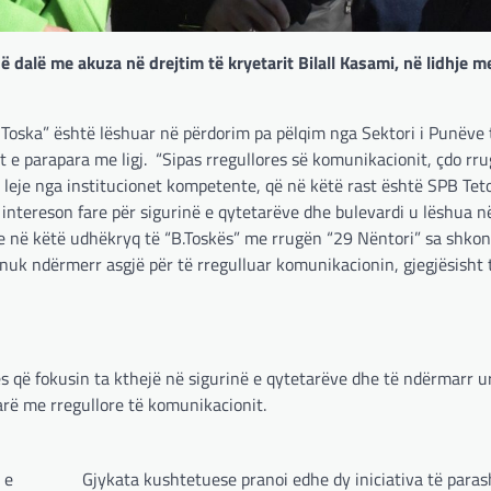
ë dalë me akuza në drejtim të kryetarit Bilall Kasami, në lidhje m
a Toska” është lëshuar në përdorim pa pëlqim nga Sektori i Punëve 
 e parapara me ligj.
“Sipas rregullores së komunikacionit, çdo rr
 leje nga institucionet kompetente, që në këtë rast është SPB Teto
u intereson fare për sigurinë e qytetarëve dhe bulevardi u lëshua 
ve në këtë udhëkryq të “B.Toskës” me rrugën “29 Nëntori” sa shkon 
 nuk ndërmerr asgjë për të rregulluar komunikacionin, gjegjësisht
 që fokusin ta kthejë në sigurinë e qytetarëve dhe të ndërmarr u
arë me rregullore të komunikacionit.
 e
Gjykata kushtetuese pranoi edhe dy iniciativa të para