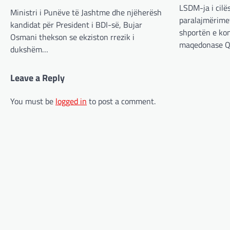
LSDM-ja i cilë
Ministri i Punëve të Jashtme dhe njëherësh
paralajmërimet
kandidat për President i BDI-së, Bujar
shportën e kon
Osmani thekson se ekziston rrezik i
maqedonase Q
dukshëm…
Leave a Reply
You must be
logged in
to post a comment.