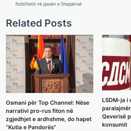
navigation
fizibilitetit në pjesën e Shqipërisë
Related Posts
LSDM-ja i 
Osmani për Top Channel: Nëse
paralajmër
narrativi pro-rus fiton në
Qeverisë p
zgjedhjet e ardhshme, do hapet
konsumit
“Kutia e Pandorës”