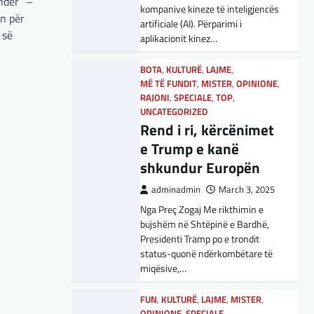
ndër” –
kompanive kineze të inteligjencës
Maqedonisë së Veriut…
satelitëve Eutelsat u trefishuan
n për
artificiale (AI). Përparimi i
në vlerë gjatë dy ditëve të fundit
 së
aplikacionit kinez…
LAJME
,
SPORT
mes shqetësimeve se qasja…
Ja Kush E Bindi
BOTA
,
KULTURË
,
LAJME
,
Presidentin E
BOTA
,
LAJME
,
MË TË FUNDIT
,
MË TË FUNDIT
,
MISTER
,
OPINIONE
,
OPINIONE
,
RAJONI
,
SPECIALE
Vllaznisë Për Të
RAJONI
,
SPECIALE
,
TOP
,
Gjermani, ekspertët
UNCATEGORIZED
Marrë Qatip Osmanin
sugjerojnë 400
Rend i ri, kërcënimet
adminadmin
February 20,
miliardë euro për
e Trump e kanë
2024
mbrojtje
shkundur Europën
Skuadra e njohur shqiptare e
Vllaznisë nga Shkodra, me 30
adminadmin
March 4, 2025
adminadmin
March 3, 2025
tetor në postin e trajnerit
Gjermania ndodhet aktualisht në
Nga Preç Zogaj Me rikthimin e
zyrtarizoi strategun tetovar, Qatip
kulmin e përpjekjeve për krijimin e
bujshëm në Shtëpinë e Bardhë,
Osmani.…
qeverisë dhe koha nuk pret.
Presidenti Tramp po e trondit
CDU/CSU dhe SPD po
status-quonë ndërkombëtare të
SPORT
vazhdojnë…
miqësive,…
Goli i Leipzigut ishte i
rregullt!
BOTA
,
LAJME
,
MISTER
,
RAJONI
,
FUN
,
KULTURË
,
LAJME
,
MISTER
,
SPECIALE
OPINIONE
,
SPECIALE