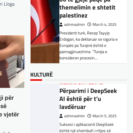
Kujdes! Këto janë
ri Lloga
palestinez
pasojat e mundshme
adminadmin
March 4, 2025
adminadmin
April 1, 2025
Presidenti turk, Recep Tayyip
Sipas studiuesve, përdoruesit që
Erdogan, ka deklaruar se siguria e
përdorin shpesh ChatGPT për
Evropës pa Turqinë është e
biseda jopersonale, duke
paimagjinueshme. “Turqia e
përfshirë kërkimin e këshillave,
konsideron procesin…
SPORT
,
VENDI
shpjegimet konceptuale dhe
FFM pranon
ndihmën për…
BOTA
,
FUN
,
LAJME
,
MË TË FUNDIT
,
kërkesën e
MISTER
,
RAJONI
,
SPECIALE
,
TECH
kuqezinjëve,
BOTA
,
FUN
,
KULTURË
,
LAJME
,
KULTURË
Konkurrenti francez i
MË TË FUNDIT
,
MISTER
,
OPINIONE
,
Shkëndija ndaj
Starlink pa aksionet e
RAJONI
,
SPORT
,
TECH
,
TOP
Vardarit do të luaj të
Përparimi i DeepSeek
tij të trefishohen në
dielën
AI është për t’u
vlerë pasi Trump
ji për
lavdëruar
ndaloi ndihmën për
adminadmin
February 27,
 së
2024
Ukrainën
 vjetër
adminadmin
March 5, 2025
Shkëndija dhe Vardari do të luajnë
Suksesi i aplikacionit DeepSeek
adminadmin
March 5, 2025
zyrtarisht të dielën. Vendimi ka
është një shembull i rritjes së
ardhur nga Federata e futbollit të
Aksionet e ofruesit francez të