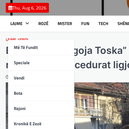
Skip
Thu, Aug 6, 2026
to
content
LAJME
ROZË
MISTER
FUN
TECH
SHËN
LAJME
,
VENDI
Më Të Fundit
Bulevardi “Bllagoja Toska”
respektuar procedurat ligj
Speciale
December 20, 2023
Vendi
Bota
Rajoni
Kronikë E Zezë