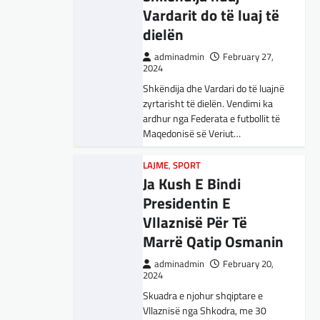
shpjegimet konceptuale dhe
Vardarit do të luaj të
ndihmën për…
Presidenti turk, Recep Tayyip
dielën
Erdogan, ka deklaruar se siguria e
Evropës pa Turqinë është e
BOTA
,
FUN
,
KULTURË
,
LAJME
,
adminadmin
February 27,
MË TË FUNDIT
,
MISTER
,
OPINIONE
,
paimagjinueshme. “Turqia e
2024
RAJONI
,
SPORT
,
TECH
,
TOP
konsideron procesin…
Shkëndija dhe Vardari do të luajnë
Përparimi i DeepSeek
zyrtarisht të dielën. Vendimi ka
AI është për t’u
ardhur nga Federata e futbollit të
lavdëruar
Maqedonisë së Veriut…
adminadmin
March 5, 2025
LAJME
,
SPORT
Suksesi i aplikacionit DeepSeek
Ja Kush E Bindi
LAJME
,
VENDI
është një shembull i rritjes së
Presidentin E
U rrit përfaqësimi i
kompanive kineze të inteligjencës
Vllaznisë Për Të
shqiptarëve në Këshillin e
artificiale (AI). Përparimi i
aplikacionit kinez…
Marrë Qatip Osmanin
Butelit, për herë të parë 8
këshilltarë shqiptar
adminadmin
February 20,
BOTA
,
KULTURË
,
LAJME
,
2024
MË TË FUNDIT
,
MISTER
,
OPINIONE
,
adminadmin
October 20, 2025
Skuadra e njohur shqiptare e
RAJONI
,
SPECIALE
,
TOP
,
Rezultati i zgjedhjeve të 19 tetorit, në
Vllaznisë nga Shkodra, me 30
UNCATEGORIZED
Komunën e Butelit ka nxjerrën tetë këshilltarë