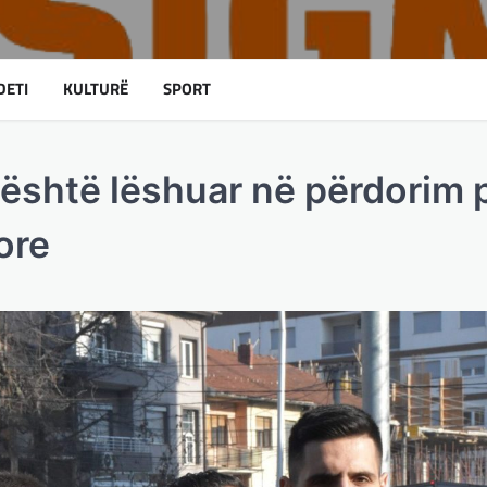
DETI
KULTURË
SPORT
 është lëshuar në përdorim 
ore