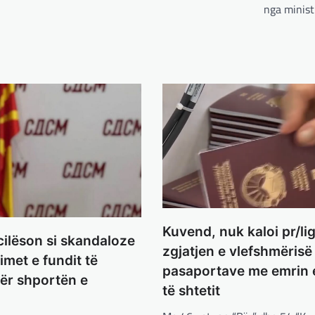
nga minist
Kuvend, nuk kaloi pr/lig
cilëson si skandaloze
zgjatjen e vlefshmërisë
imet e fundit të
pasaportave me emrin e
ër shportën e
të shtetit