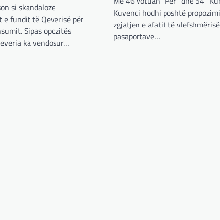
Me 46 votuan “Për” dhe 54 “Ku
son si skandaloze
Kuvendi hodhi poshtë propozimi
 e fundit të Qeverisë për
zgjatjen e afatit të vlefshmërisë
sumit. Sipas opozitës
pasaportave…
everia ka vendosur…