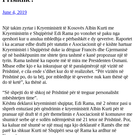
June 4, 2019
Një takim zyrtar i Kryeministrit të Kosovës Albin Kurti me
Kryeministrin e Shqipërisë Edi Rama po vonohet së paku nga
qershori kur u anulua mbledhja e përbashkët e dy qeverive. Raportet
i ka acaruar edhe drafti për statutin e Asociacionit që e kishte hartuar
Kryeministri i Shqipërisë duke ia dërguar Francës dhe Gjermanisë
që në bashkëpunim me shtete tjera tashmë e kanë propozuar një të
tyrin. Rama tashmë ka raporte më të mira me Presidenten Osmani.
Mbase edhe kjo e ka inkurajuar që të paralajmërojë një vizitë në
Prishtinë, e cila ende s’dihet kur do të realizohet. “Për vizitën në
Prishtinë po, do ta bëj, por mbledhje të qeverive nuk kam thënë që
do të ketë”, ka thënë ai.
“Së shpejti do të shkoj në Prishtinë për të treguar personalisht
mbështetjen time”.
Kështu deklaroi kryeministri shqiptar, Edi Rama, më 2 nëntor pasi u
shpreh entuziast për qëndrimin e kryeministrit Albin Kurti për të
pranuar një draft të ri për themelimin e Asociacionit të komunave me
shumicë serbe që e sollën ndërmjetësit më 21 tetor në Prishtinë. Por,
ka kaluar më shumë se një muaj nga kjo deklaratë e Ramës dhe më
parë ka shkuar Kurti në Shqipëri sesa që Rama ka ardhur në