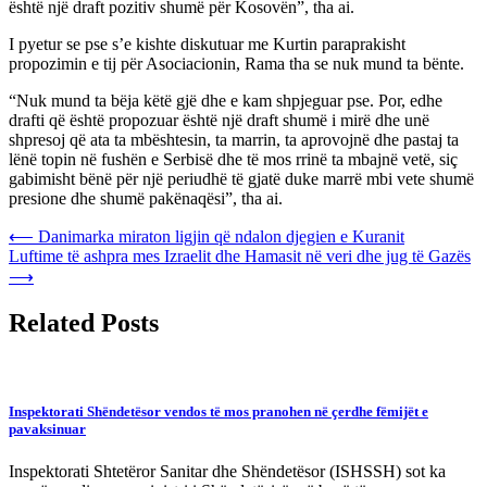
është një draft pozitiv shumë për Kosovën”, tha ai.
I pyetur se pse s’e kishte diskutuar me Kurtin paraprakisht
propozimin e tij për Asociacionin, Rama tha se nuk mund ta bënte.
“Nuk mund ta bëja këtë gjë dhe e kam shpjeguar pse. Por, edhe
drafti që është propozuar është një draft shumë i mirë dhe unë
shpresoj që ata ta mbështesin, ta marrin, ta aprovojnë dhe pastaj ta
lënë topin në fushën e Serbisë dhe të mos rrinë ta mbajnë vetë, siç
gabimisht bënë për një periudhë të gjatë duke marrë mbi vete shumë
presione dhe shumë pakënaqësi”, tha ai.
Post
⟵
Danimarka miraton ligjin që ndalon djegien e Kuranit
Luftime të ashpra mes Izraelit dhe Hamasit në veri dhe jug të Gazës
navigation
⟶
Related Posts
Inspektorati Shëndetësor vendos të mos pranohen në çerdhe fëmijët e
pavaksinuar
Inspektorati Shtetëror Sanitar dhe Shëndetësor (ISHSSH) sot ka