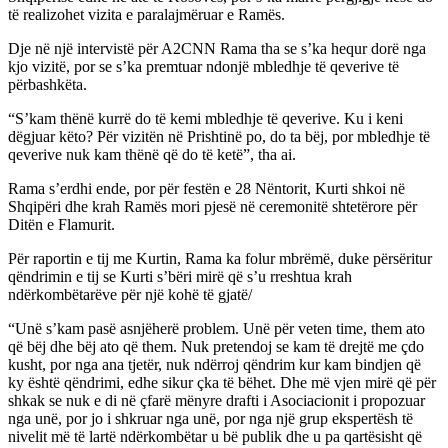
të realizohet vizita e paralajmëruar e Ramës.
Dje në një intervistë për A2CNN Rama tha se s’ka hequr dorë nga
kjo vizitë, por se s’ka premtuar ndonjë mbledhje të qeverive të
përbashkëta.
“S’kam thënë kurrë do të kemi mbledhje të qeverive. Ku i keni
dëgjuar këto? Për vizitën në Prishtinë po, do ta bëj, por mbledhje të
qeverive nuk kam thënë që do të ketë”, tha ai.
Rama s’erdhi ende, por për festën e 28 Nëntorit, Kurti shkoi në
Shqipëri dhe krah Ramës mori pjesë në ceremonitë shtetërore për
Ditën e Flamurit.
Për raportin e tij me Kurtin, Rama ka folur mbrëmë, duke përsëritur
qëndrimin e tij se Kurti s’bëri mirë që s’u rreshtua krah
ndërkombëtarëve për një kohë të gjatë/
“Unë s’kam pasë asnjëherë problem. Unë për veten time, them ato
që bëj dhe bëj ato që them. Nuk pretendoj se kam të drejtë me çdo
kusht, por nga ana tjetër, nuk ndërroj qëndrim kur kam bindjen që
ky është qëndrimi, edhe sikur çka të bëhet. Dhe më vjen mirë që për
shkak se nuk e di në çfarë mënyre drafti i Asociacionit i propozuar
nga unë, por jo i shkruar nga unë, por nga një grup ekspertësh të
nivelit më të lartë ndërkombëtar u bë publik dhe u pa qartësisht që