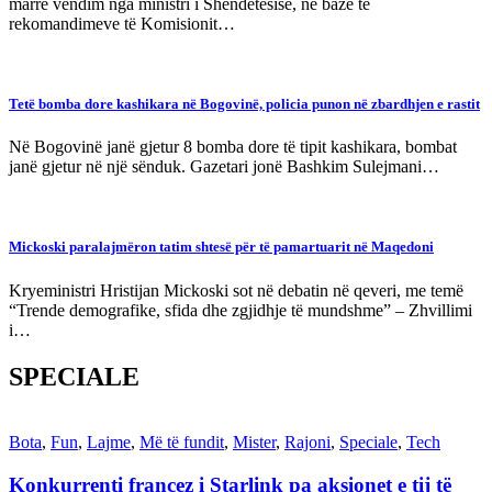
marrë vendim nga ministri i Shëndetësisë, në bazë të
rekomandimeve të Komisionit…
Tetë bomba dore kashikara në Bogovinë, policia punon në zbardhjen e rastit
Në Bogovinë janë gjetur 8 bomba dore të tipit kashikara, bombat
janë gjetur në një sënduk. Gazetari jonë Bashkim Sulejmani…
Mickoski paralajmëron tatim shtesë për të pamartuarit në Maqedoni
Kryeministri Hristijan Mickoski sot në debatin në qeveri, me temë
“Trende demografike, sfida dhe zgjidhje të mundshme” – Zhvillimi
i…
SPECIALE
Bota
,
Fun
,
Lajme
,
Më të fundit
,
Mister
,
Rajoni
,
Speciale
,
Tech
Konkurrenti francez i Starlink pa aksionet e tij të