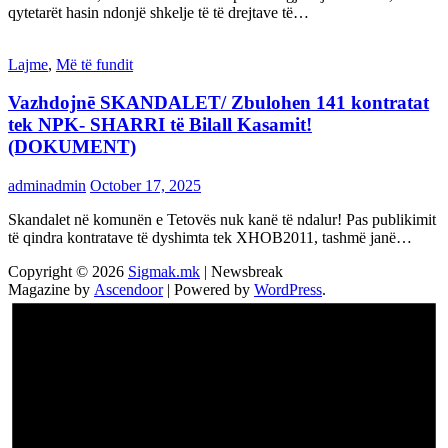
qytetarët hasin ndonjë shkelje të të drejtave të…
Lajme
,
Më të fundit
Vazhdojnē SKANDALET/ Zbulohen 141 kontratat
tek NPK- SHARRI të Bilall Kasamit!
(DOKUMENT)
adminadmin
October 17, 2025
Skandalet në komunën e Tetovës nuk kanë të ndalur! Pas publikimit
të qindra kontratave të dyshimta tek XHOB2011, tashmë janë…
Copyright © 2026
Sigmak.mk
| Newsbreak
Magazine by
Ascendoor
| Powered by
WordPress
.