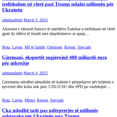
trefishohen në vlerë pasi Trump ndaloi ndihmën për
Ukrainën
adminadmin
March 5, 2025
Aksionet e ofruesit francez të satelitëve Eutelsat u trefishuan në vlerë
gjatë dy ditëve të fundit mes shqetësimeve se qasja…
Bota
,
Lajme
,
Më të fundit
,
Opinione
,
Rajoni
,
Speciale
Gjermani, ekspertët sugjerojnë 400 miliardë euro
për mbrojtje
adminadmin
March 4, 2025
Gjermania ndodhet aktualisht në kulmin e përpjekjeve për krijimin e
qeverisë dhe koha nuk pret. CDU/CSU dhe SPD po vazhdojnë…
Bota
,
Lajme
,
Mister
,
Rajoni
,
Speciale
Çka ndodhë tash pas ndërprerjes së ndihmës
ushtarake për Ukrainën nga Trump