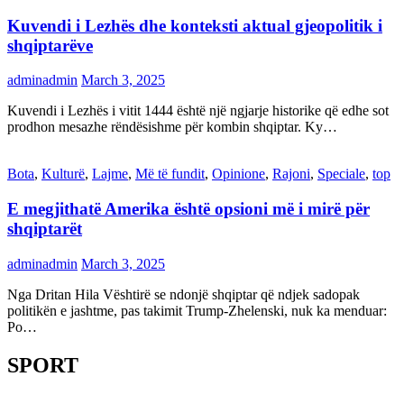
Kuvendi i Lezhës dhe konteksti aktual gjeopolitik i
shqiptarëve
adminadmin
March 3, 2025
Kuvendi i Lezhës i vitit 1444 është një ngjarje historike që edhe sot
prodhon mesazhe rëndësishme për kombin shqiptar. Ky…
Bota
,
Kulturë
,
Lajme
,
Më të fundit
,
Opinione
,
Rajoni
,
Speciale
,
top
E megjithatë Amerika është opsioni më i mirë për
shqiptarët
adminadmin
March 3, 2025
Nga Dritan Hila Vështirë se ndonjë shqiptar që ndjek sadopak
politikën e jashtme, pas takimit Trump-Zhelenski, nuk ka menduar:
Po…
SPORT