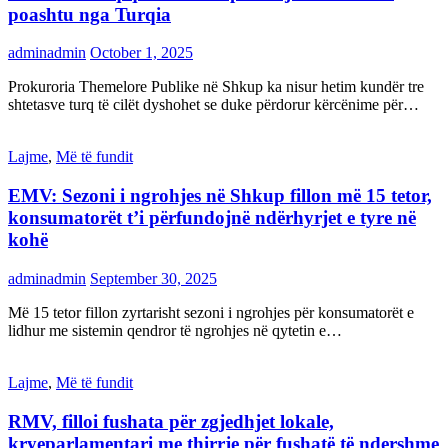
poashtu nga Turqia
adminadmin
October 1, 2025
Prokuroria Themelore Publike në Shkup ka nisur hetim kundër tre
shtetasve turq të cilët dyshohet se duke përdorur kërcënime për…
Lajme
,
Më të fundit
EMV: Sezoni i ngrohjes në Shkup fillon më 15 tetor,
konsumatorët t’i përfundojnë ndërhyrjet e tyre në
kohë
adminadmin
September 30, 2025
Më 15 tetor fillon zyrtarisht sezoni i ngrohjes për konsumatorët e
lidhur me sistemin qendror të ngrohjes në qytetin e…
Lajme
,
Më të fundit
RMV, filloi fushata për zgjedhjet lokale,
kryeparlamentari me thirrje për fushatë të ndershme