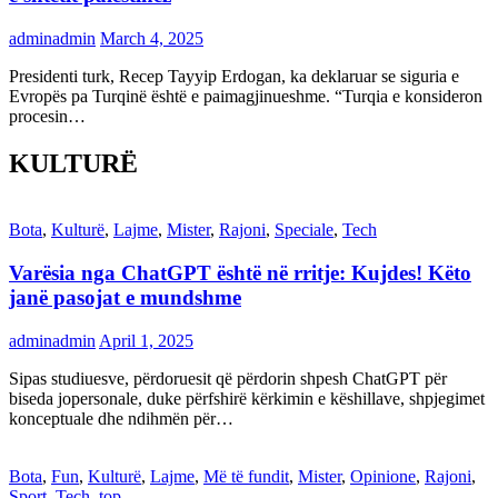
adminadmin
March 4, 2025
Presidenti turk, Recep Tayyip Erdogan, ka deklaruar se siguria e
Evropës pa Turqinë është e paimagjinueshme. “Turqia e konsideron
procesin…
KULTURË
Bota
,
Kulturë
,
Lajme
,
Mister
,
Rajoni
,
Speciale
,
Tech
Varësia nga ChatGPT është në rritje: Kujdes! Këto
janë pasojat e mundshme
adminadmin
April 1, 2025
Sipas studiuesve, përdoruesit që përdorin shpesh ChatGPT për
biseda jopersonale, duke përfshirë kërkimin e këshillave, shpjegimet
konceptuale dhe ndihmën për…
Bota
,
Fun
,
Kulturë
,
Lajme
,
Më të fundit
,
Mister
,
Opinione
,
Rajoni
,
Sport
,
Tech
,
top