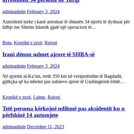
adminadmin
February 3, 2024
Autoritetet turke i kanë arrestuar të shtunën 34 njerëz të dyshuar për
lidhje me Shtetin Islamik gjatë një operacioni të…
Bota
,
Kronikë e zezë
,
Rajoni
Irani dënon sulmet ajrore të SHBA-së
adminadmin
February 3, 2024
Në qytetin al-Ka’im, rreth 350 km në veriperëndim të Bagdadit,
gjithçka që ka mbetur pas sulmeve ajrore të Uashingtonit është…
Kronikë e zezë
,
Lajme
,
Rajoni
Tetë persona kërkojnë ndihmë pas aksidentit ku u
përfshinë 14 automjete
adminadmin
December 11, 2023