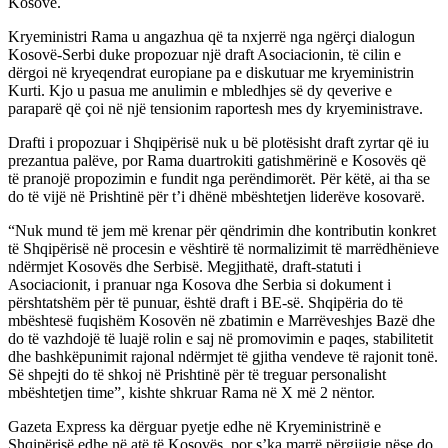
Kosovë.
Kryeministri Rama u angazhua që ta nxjerrë nga ngërçi dialogun
Kosovë-Serbi duke propozuar një draft Asociacionin, të cilin e
dërgoi në kryeqendrat europiane pa e diskutuar me kryeministrin
Kurti. Kjo u pasua me anulimin e mbledhjes së dy qeverive e
paraparë që çoi në një tensionim raportesh mes dy kryeministrave.
Drafti i propozuar i Shqipërisë nuk u bë plotësisht draft zyrtar që iu
prezantua palëve, por Rama duartrokiti gatishmërinë e Kosovës që
të pranojë propozimin e fundit nga perëndimorët. Për këtë, ai tha se
do të vijë në Prishtinë për t’i dhënë mbështetjen liderëve kosovarë.
“Nuk mund të jem më krenar për qëndrimin dhe kontributin konkret
të Shqipërisë në procesin e vështirë të normalizimit të marrëdhënieve
ndërmjet Kosovës dhe Serbisë. Megjithatë, draft-statuti i
Asociacionit, i pranuar nga Kosova dhe Serbia si dokument i
përshtatshëm për të punuar, është draft i BE-së. Shqipëria do të
mbështesë fuqishëm Kosovën në zbatimin e Marrëveshjes Bazë dhe
do të vazhdojë të luajë rolin e saj në promovimin e paqes, stabilitetit
dhe bashkëpunimit rajonal ndërmjet të gjitha vendeve të rajonit tonë.
Së shpejti do të shkoj në Prishtinë për të treguar personalisht
mbështetjen time”, kishte shkruar Rama në X më 2 nëntor.
Gazeta Express ka dërguar pyetje edhe në Kryeministrinë e
Shqipërisë edhe në atë të Kosovës, por s’ka marrë përgjigje nëse do