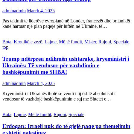
adminadmin
March 4, 2025
Pas takimit të liderëve evropianë në Londër, francezët dhe britanikët
kanë hartuar një plan paqeje për luftën në Ukrainë, të…
Bota
,
Kronikë e zezë
,
Lajme
,
Më të fundit
,
Mister
,
Rajoni
,
Speciale
,
top
Trump ndërpreu ndihmën ushtarake, kryeministri i
Ukrainës: Të vendosur për vazhdimin e
bashkëpunimit me SHBA!
adminadmin
March 4, 2025
Kryeministri i Ukrainës thotë se vendi i tij është absolutisht i
vendosur të vazhdojë bashkëpunimin e saj me Shtetet e…
Bota
,
Lajme
,
Më të fundit
,
Rajoni
,
Speciale
Erdogan: Izraeli nuk do të gjejë paqe pa themelimin
e shtetit palestinez