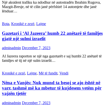
Një aksident trafiku ka ndodhur në autostradën Ibrahim Rugova,
Mazgit-Bresje, në të cilin janë përfshirë 14 automjete dhe janë
lënduar…
Bota
,
Kronikë e zezë
,
Lajme
Gazetari i ‘Al Jazeera’ humb 22 anëtarë të familjes
gjatë një sulmi izraelit
adminadmin
December 7, 2023
Al Jazeera raporton se një nga gazetarët e saj humbi 22 anëtarë të
familjes së tij në një sulm izraelit…
Kronikë e zezë
,
Lajme
,
Më të fundit
,
Vendi
Nëna e Vanjës: Nuk mund ta besoj se ajo është në
varr, tashmë më ka mbetur të kujdesem vetëm për
vajzën tjetër
adminadmin
December 7, 2023