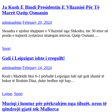
Ja Kush E Bindi Presidentin E Vllaznisë Për Të
Marrë Qatip Osmanin
adminadmin
February 20, 2024
Skuadra e njohur shqiptare e Vllaznisë nga Shkodra, me 30 tetor në
postin e trajnerit zyrtarizoi strategun tetovar, Qatip Osmani.…
Sport
Goli i Leipzigut ishte i rregullt!
adminadmin
February 14, 2024
Reali i Madridit fitoi 0-1 përballë Leipzigut falë një goli shumë të
bukur të Brahim Diaz, duke hedhur një hap…
Lajme
,
Sport
Muriqi i lumtur për përkrahjen nga tifozët, uron të
qëndrojë gjatë tek Mallorca