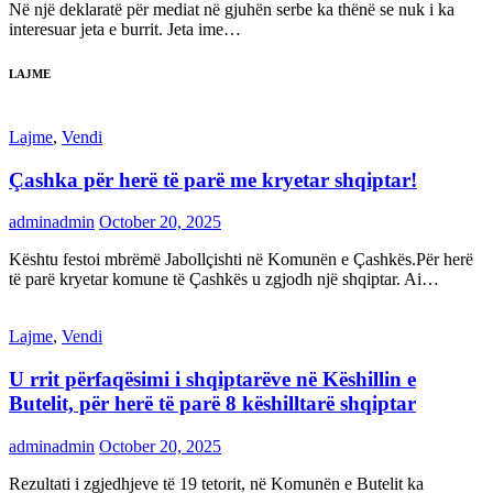
Në një deklaratë për mediat në gjuhën serbe ka thënë se nuk i ka
interesuar jeta e burrit. Jeta ime…
LAJME
Lajme
,
Vendi
Çashka për herë të parë me kryetar shqiptar!
adminadmin
October 20, 2025
Kështu festoi mbrëmë Jabollçishti në Komunën e Çashkës.Për herë
të parë kryetar komune të Çashkës u zgjodh një shqiptar. Ai…
Lajme
,
Vendi
U rrit përfaqësimi i shqiptarëve në Këshillin e
Butelit, për herë të parë 8 këshilltarë shqiptar
adminadmin
October 20, 2025
Rezultati i zgjedhjeve të 19 tetorit, në Komunën e Butelit ka