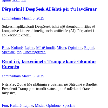
Përparimi i DeepSeek AI është për t’u lavdëruar
adminadmin
March 5, 2025
Suksesi i aplikacionit DeepSeek është një shembull i rritjes së
kompanive kineze të inteligjencës artificiale (AI). Përparimi i
aplikacionit kinez…
Bota
,
Kulturë
,
Lajme
,
Më të fundit
,
Mister
,
Opinione
,
Rajoni
,
Speciale
,
top
,
Uncategorized
Rend i ri, kërcënimet e Trump e kanë shkundur
Europën
adminadmin
March 3, 2025
Nga Preç Zogaj Me rikthimin e bujshëm në Shtëpinë e Bardhë,
Presidenti Tramp po e trondit status-quonë ndërkombëtare të
miqësive,…
Fun
,
Kulturë
,
Lajme
,
Mister
,
Opinione
,
Speciale