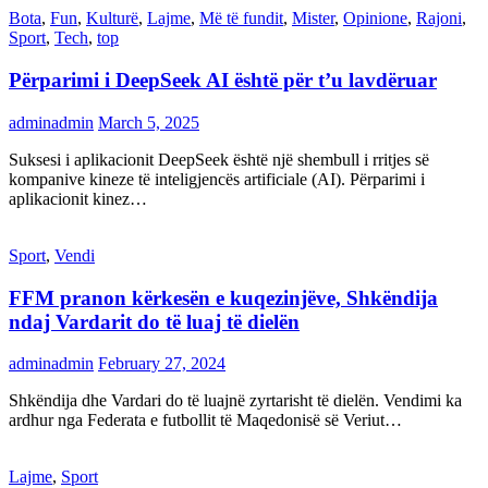
Bota
,
Fun
,
Kulturë
,
Lajme
,
Më të fundit
,
Mister
,
Opinione
,
Rajoni
,
Sport
,
Tech
,
top
Përparimi i DeepSeek AI është për t’u lavdëruar
adminadmin
March 5, 2025
Suksesi i aplikacionit DeepSeek është një shembull i rritjes së
kompanive kineze të inteligjencës artificiale (AI). Përparimi i
aplikacionit kinez…
Sport
,
Vendi
FFM pranon kërkesën e kuqezinjëve, Shkëndija
ndaj Vardarit do të luaj të dielën
adminadmin
February 27, 2024
Shkëndija dhe Vardari do të luajnë zyrtarisht të dielën. Vendimi ka
ardhur nga Federata e futbollit të Maqedonisë së Veriut…
Lajme
,
Sport