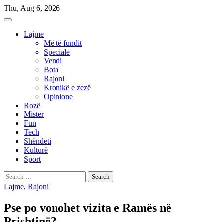
Skip
Thu, Aug 6, 2026
to
content
Lajme
Më të fundit
Speciale
Vendi
Bota
Rajoni
Kronikë e zezë
Opinione
Rozë
Mister
Fun
Tech
Shëndeti
Kulturë
Sport
Search
for:
Lajme
,
Rajoni
Pse po vonohet vizita e Ramës në
Prishtinë?