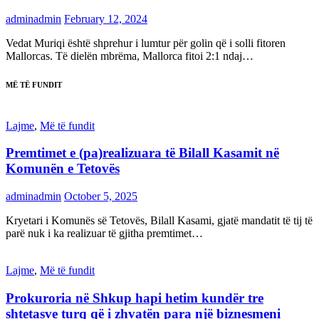
adminadmin
February 12, 2024
Vedat Muriqi është shprehur i lumtur për golin që i solli fitoren
Mallorcas. Të dielën mbrëma, Mallorca fitoi 2:1 ndaj…
MË TË FUNDIT
Lajme
,
Më të fundit
Premtimet e (pa)realizuara të Bilall Kasamit në
Komunën e Tetovës
adminadmin
October 5, 2025
Kryetari i Komunës së Tetovës, Bilall Kasami, gjatë mandatit të tij të
parë nuk i ka realizuar të gjitha premtimet…
Lajme
,
Më të fundit
Prokuroria në Shkup hapi hetim kundër tre
shtetasve turq që i zhvatën para një biznesmeni