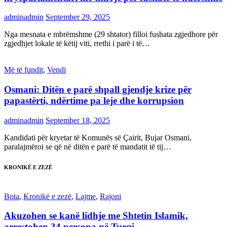
adminadmin
September 29, 2025
Nga mesnata e mbrëmshme (29 shtator) filloi fushata zgjedhore për
zgjedhjet lokale të këtij viti, rrethi i parë i të…
Më të fundit
,
Vendi
Osmani: Ditën e parë shpall gjendje krize për
papastërti, ndërtime pa leje dhe korrupsion
adminadmin
September 18, 2025
Kandidati për kryetar të Komunës së Çairit, Bujar Osmani,
paralajmëroi se që në ditën e parë të mandatit të tij…
KRONIKË E ZEZË
Bota
,
Kronikë e zezë
,
Lajme
,
Rajoni
Akuzohen se kanë lidhje me Shtetin Islamik,
arrestohen 34 persona në Turqi