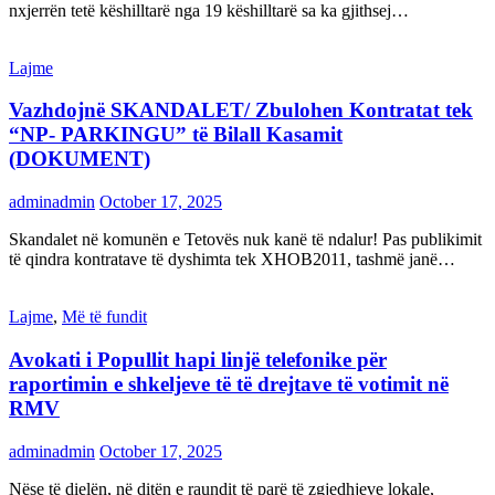
nxjerrën tetë këshilltarë nga 19 këshilltarë sa ka gjithsej…
Lajme
Vazhdojnë SKANDALET/ Zbulohen Kontratat tek
“NP- PARKINGU” të Bilall Kasamit
(DOKUMENT)
adminadmin
October 17, 2025
Skandalet në komunën e Tetovës nuk kanë të ndalur! Pas publikimit
të qindra kontratave të dyshimta tek XHOB2011, tashmë janë…
Lajme
,
Më të fundit
Avokati i Popullit hapi linjë telefonike për
raportimin e shkeljeve të të drejtave të votimit në
RMV
adminadmin
October 17, 2025
Nëse të dielën, në ditën e raundit të parë të zgjedhjeve lokale,