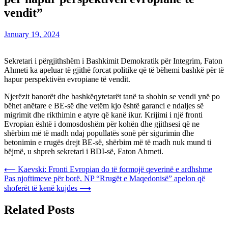
vendit”
January 19, 2024
Sekretari i përgjithshëm i Bashkimit Demokratik për Integrim, Faton
Ahmeti ka apeluar të gjithë forcat politike që të bëhemi bashkë për të
hapur perspektivën evropiane të vendit.
Njerëzit banorët dhe bashkëqytetarët tanë ta shohin se vendi ynë po
bëhet anëtare e BE-së dhe vetëm kjo është garanci e ndaljes së
migrimit dhe rikthimin e atyre që kanë ikur. Krijimi i një fronti
Evropian është i domosdoshëm për kohën dhe gjithsesi që ne
shërbim më të madh ndaj popullatës sonë për sigurimin dhe
betonimin e rrugës drejt BE-së, shërbim më të madh nuk mund ti
bëjmë, u shpreh sekretari i BDI-së, Faton Ahmeti.
Post
⟵
Kaevski: Fronti Evropian do të formojë qeverinë e ardhshme
Pas njoftimeve për borë, NP “Rrugët e Maqedonisë” apelon që
navigation
shoferët të kenë kujdes
⟶
Related Posts