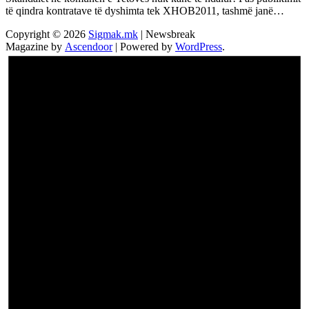
të qindra kontratave të dyshimta tek XHOB2011, tashmë janë…
Copyright © 2026
Sigmak.mk
| Newsbreak
Magazine by
Ascendoor
| Powered by
WordPress
.