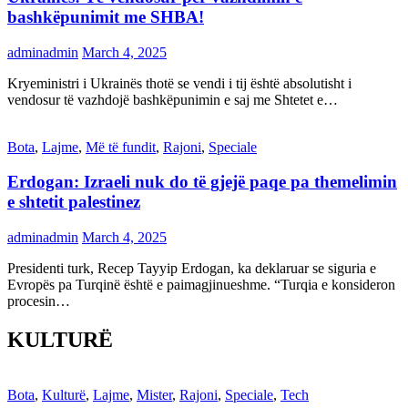
bashkëpunimit me SHBA!
adminadmin
March 4, 2025
Kryeministri i Ukrainës thotë se vendi i tij është absolutisht i
vendosur të vazhdojë bashkëpunimin e saj me Shtetet e…
Bota
,
Lajme
,
Më të fundit
,
Rajoni
,
Speciale
Erdogan: Izraeli nuk do të gjejë paqe pa themelimin
e shtetit palestinez
adminadmin
March 4, 2025
Presidenti turk, Recep Tayyip Erdogan, ka deklaruar se siguria e
Evropës pa Turqinë është e paimagjinueshme. “Turqia e konsideron
procesin…
KULTURË
Bota
,
Kulturë
,
Lajme
,
Mister
,
Rajoni
,
Speciale
,
Tech