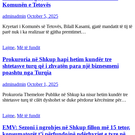
Komunën e Tetovës
adminadmin
October 5, 2025
Kryetari i Komunës së Tetovës, Bilall Kasami, gjatë mandatit të tij të
parë nuk i ka realizuar të gjitha premtimet…
Lajme
,
Më të fundit
Prokuroria në Shkup hapi hetim kundër tre
shtetasve turq që i zhvatën para një biznesmeni
poashtu nga Turqia
adminadmin
October 1, 2025
Prokuroria Themelore Publike në Shkup ka nisur hetim kundër tre
shtetasve turq të cilët dyshohet se duke përdorur kërcënime për…
Lajme
,
Më të fundit
EMV: Sezoni i ngrohjes në Shkup fillon më 15 tetor,
konsumatorët t’i përfundojnë ndërhyrjet e tyre në