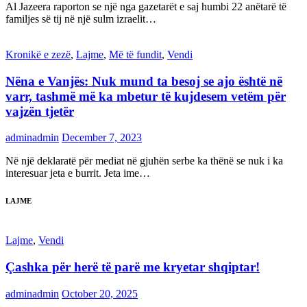
Al Jazeera raporton se një nga gazetarët e saj humbi 22 anëtarë të
familjes së tij në një sulm izraelit…
Kronikë e zezë
,
Lajme
,
Më të fundit
,
Vendi
Nëna e Vanjës: Nuk mund ta besoj se ajo është në
varr, tashmë më ka mbetur të kujdesem vetëm për
vajzën tjetër
adminadmin
December 7, 2023
Në një deklaratë për mediat në gjuhën serbe ka thënë se nuk i ka
interesuar jeta e burrit. Jeta ime…
LAJME
Lajme
,
Vendi
Çashka për herë të parë me kryetar shqiptar!
adminadmin
October 20, 2025