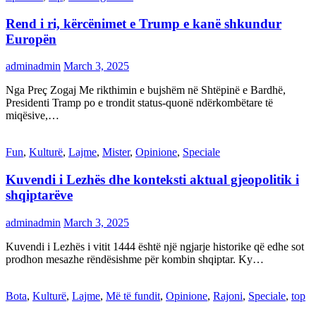
Rend i ri, kërcënimet e Trump e kanë shkundur
Europën
adminadmin
March 3, 2025
Nga Preç Zogaj Me rikthimin e bujshëm në Shtëpinë e Bardhë,
Presidenti Tramp po e trondit status-quonë ndërkombëtare të
miqësive,…
Fun
,
Kulturë
,
Lajme
,
Mister
,
Opinione
,
Speciale
Kuvendi i Lezhës dhe konteksti aktual gjeopolitik i
shqiptarëve
adminadmin
March 3, 2025
Kuvendi i Lezhës i vitit 1444 është një ngjarje historike që edhe sot
prodhon mesazhe rëndësishme për kombin shqiptar. Ky…
Bota
,
Kulturë
,
Lajme
,
Më të fundit
,
Opinione
,
Rajoni
,
Speciale
,
top