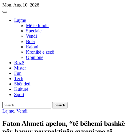
Skip
Mon, Aug 10, 2026
to
content
Lajme
Më të fundit
Speciale
Vendi
Bota
Rajoni
Kronikë e zezë
Opinione
Rozë
Mister
Fun
Tech
Shëndeti
Kulturë
Sport
Search
for:
Lajme
,
Vendi
Faton Ahmeti apelon, “të bëhemi bashkë
për hapur perspektivën evropiane të