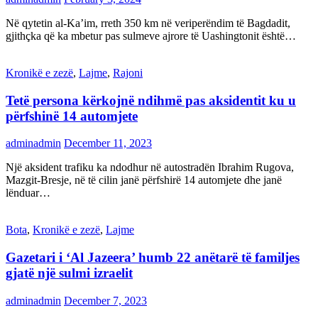
Në qytetin al-Ka’im, rreth 350 km në veriperëndim të Bagdadit,
gjithçka që ka mbetur pas sulmeve ajrore të Uashingtonit është…
Kronikë e zezë
,
Lajme
,
Rajoni
Tetë persona kërkojnë ndihmë pas aksidentit ku u
përfshinë 14 automjete
adminadmin
December 11, 2023
Një aksident trafiku ka ndodhur në autostradën Ibrahim Rugova,
Mazgit-Bresje, në të cilin janë përfshirë 14 automjete dhe janë
lënduar…
Bota
,
Kronikë e zezë
,
Lajme
Gazetari i ‘Al Jazeera’ humb 22 anëtarë të familjes
gjatë një sulmi izraelit
adminadmin
December 7, 2023