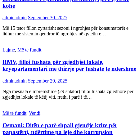
kohë
adminadmin
September 30, 2025
Më 15 tetor fillon zyrtarisht sezoni i ngrohjes për konsumatorët e
lidhur me sistemin qendror të ngrohjes në qytetin e…
Lajme
,
Më të fundit
RMV, filloi fushata për zgjedhjet lokale,
kryeparlamentari me thirrje për fushatë të ndershme
adminadmin
September 29, 2025
Nga mesnata e mbrëmshme (29 shtator) filloi fushata zgjedhore për
zgjedhjet lokale të këtij viti, rrethi i parë i të…
Më të fundit
,
Vendi
Osmani: Ditën e parë shpall gjendje krize për
papastërti, ndërtime pa leje dhe korrupsion