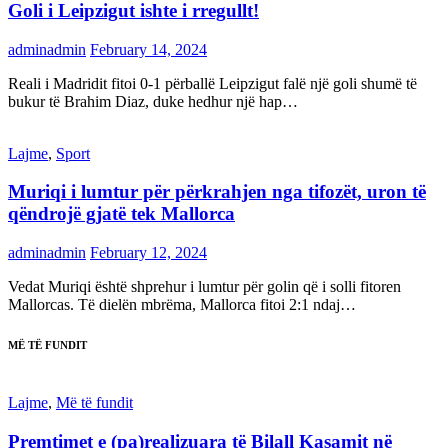
Goli i Leipzigut ishte i rregullt!
adminadmin
February 14, 2024
Reali i Madridit fitoi 0-1 përballë Leipzigut falë një goli shumë të
bukur të Brahim Diaz, duke hedhur një hap…
Lajme
,
Sport
Muriqi i lumtur për përkrahjen nga tifozët, uron të
qëndrojë gjatë tek Mallorca
adminadmin
February 12, 2024
Vedat Muriqi është shprehur i lumtur për golin që i solli fitoren
Mallorcas. Të dielën mbrëma, Mallorca fitoi 2:1 ndaj…
MË TË FUNDIT
Lajme
,
Më të fundit
Premtimet e (pa)realizuara të Bilall Kasamit në