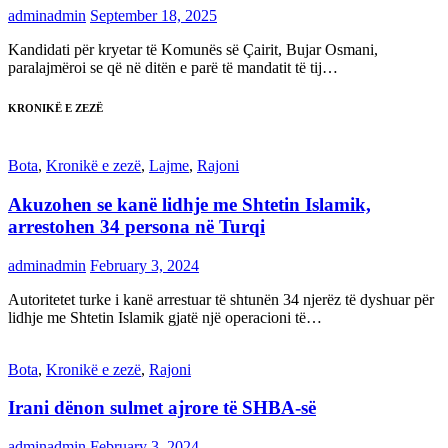
adminadmin
September 18, 2025
Kandidati për kryetar të Komunës së Çairit, Bujar Osmani,
paralajmëroi se që në ditën e parë të mandatit të tij…
KRONIKË E ZEZË
Bota
,
Kronikë e zezë
,
Lajme
,
Rajoni
Akuzohen se kanë lidhje me Shtetin Islamik,
arrestohen 34 persona në Turqi
adminadmin
February 3, 2024
Autoritetet turke i kanë arrestuar të shtunën 34 njerëz të dyshuar për
lidhje me Shtetin Islamik gjatë një operacioni të…
Bota
,
Kronikë e zezë
,
Rajoni
Irani dënon sulmet ajrore të SHBA-së
adminadmin
February 3, 2024