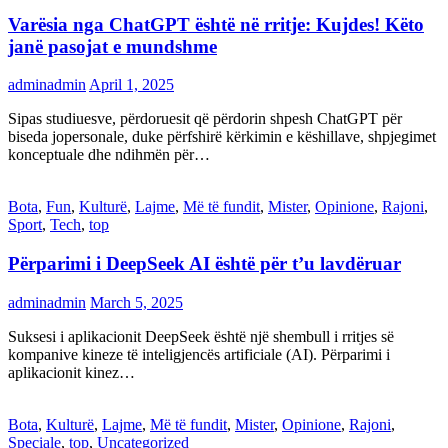
Varësia nga ChatGPT është në rritje: Kujdes! Këto
janë pasojat e mundshme
adminadmin
April 1, 2025
Sipas studiuesve, përdoruesit që përdorin shpesh ChatGPT për
biseda jopersonale, duke përfshirë kërkimin e këshillave, shpjegimet
konceptuale dhe ndihmën për…
Bota
,
Fun
,
Kulturë
,
Lajme
,
Më të fundit
,
Mister
,
Opinione
,
Rajoni
,
Sport
,
Tech
,
top
Përparimi i DeepSeek AI është për t’u lavdëruar
adminadmin
March 5, 2025
Suksesi i aplikacionit DeepSeek është një shembull i rritjes së
kompanive kineze të inteligjencës artificiale (AI). Përparimi i
aplikacionit kinez…
Bota
,
Kulturë
,
Lajme
,
Më të fundit
,
Mister
,
Opinione
,
Rajoni
,
Speciale
,
top
,
Uncategorized