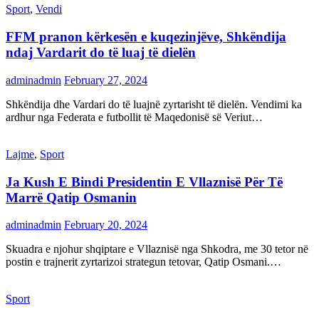
Sport
,
Vendi
FFM pranon kërkesën e kuqezinjëve, Shkëndija
ndaj Vardarit do të luaj të dielën
adminadmin
February 27, 2024
Shkëndija dhe Vardari do të luajnë zyrtarisht të dielën. Vendimi ka
ardhur nga Federata e futbollit të Maqedonisë së Veriut…
Lajme
,
Sport
Ja Kush E Bindi Presidentin E Vllaznisë Për Të
Marrë Qatip Osmanin
adminadmin
February 20, 2024
Skuadra e njohur shqiptare e Vllaznisë nga Shkodra, me 30 tetor në
postin e trajnerit zyrtarizoi strategun tetovar, Qatip Osmani.…
Sport