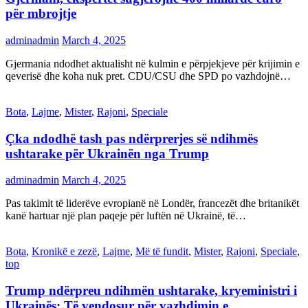
për mbrojtje
adminadmin
March 4, 2025
Gjermania ndodhet aktualisht në kulmin e përpjekjeve për krijimin e
qeverisë dhe koha nuk pret. CDU/CSU dhe SPD po vazhdojnë…
Bota
,
Lajme
,
Mister
,
Rajoni
,
Speciale
Çka ndodhë tash pas ndërprerjes së ndihmës
ushtarake për Ukrainën nga Trump
adminadmin
March 4, 2025
Pas takimit të liderëve evropianë në Londër, francezët dhe britanikët
kanë hartuar një plan paqeje për luftën në Ukrainë, të…
Bota
,
Kronikë e zezë
,
Lajme
,
Më të fundit
,
Mister
,
Rajoni
,
Speciale
,
top
Trump ndërpreu ndihmën ushtarake, kryeministri i
Ukrainës: Të vendosur për vazhdimin e