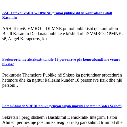
ASH Tetovë: VMRO – DPMNE pranoi publikisht që kontrollon Bilall
Kasamin
ASH Tetovë: VMRO – DPMNE pranoi publikisht që kontrollon
Bilall Kasamin Deklarata publike e këshilltarit të VMRO-DPMNE-
së, Angel Karapetrov, ku…
Prokuroria me aktakuzë kundër 18 personave për kontrabandë me vetura
luksoze
Prokuroria Themelore Publike në Shkup ka përfunduar procedurën
hetimore dhe ka ngritur kallëzim kundër 18 personave fizik dhe një
personi…
Faton Ahmeti: VREDI-t nuk i pengon aspak marshi i sotëm i “Botës Serbe”,
Sekretari i përgjithshëm i Bashkimit Demokratik Integrim, Faton
Ahmeti përmes një postimi ka reaguar ndaj parakalimit triumfal dhe