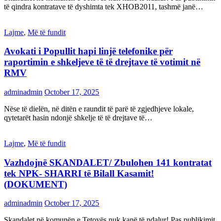
të qindra kontratave të dyshimta tek XHOB2011, tashmë janë…
Lajme
,
Më të fundit
Avokati i Popullit hapi linjë telefonike për
raportimin e shkeljeve të të drejtave të votimit në
RMV
adminadmin
October 17, 2025
Nëse të dielën, në ditën e raundit të parë të zgjedhjeve lokale,
qytetarët hasin ndonjë shkelje të të drejtave të…
Lajme
,
Më të fundit
Vazhdojnē SKANDALET/ Zbulohen 141 kontratat
tek NPK- SHARRI të Bilall Kasamit!
(DOKUMENT)
adminadmin
October 17, 2025
Skandalet në komunën e Tetovës nuk kanë të ndalur! Pas publikimit