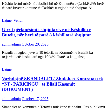
Kështu festoi mbrëmë Jabollçishti në Komunën e Çashkës.Për herë
të parë kryetar komune të Çashkës u zgjodh një shqiptar. Ai…
Lajme
,
Vendi
U rrit përfaqësimi i shqiptarëve në Këshillin e
Butelit, për herë të parë 8 këshilltarë shqiptar
adminadmin
October 20, 2025
Rezultati i zgjedhjeve të 19 tetorit, në Komunën e Butelit ka
nxjerrën tetë këshilltarë nga 19 këshilltarë sa ka gjithsej…
Lajme
Vazhdojnë SKANDALET/ Zbulohen Kontratat tek
“NP- PARKINGU” të Bilall Kasamit
(DOKUMENT)
adminadmin
October 17, 2025
Skandalet në komunën e Tetovës nuk kanë të ndalur! Pas publikimit