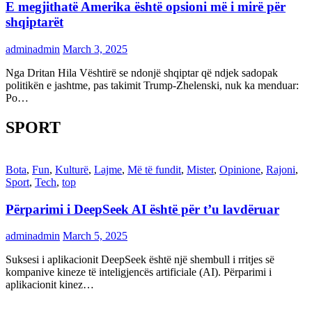
E megjithatë Amerika është opsioni më i mirë për
shqiptarët
adminadmin
March 3, 2025
Nga Dritan Hila Vështirë se ndonjë shqiptar që ndjek sadopak
politikën e jashtme, pas takimit Trump-Zhelenski, nuk ka menduar:
Po…
SPORT
Bota
,
Fun
,
Kulturë
,
Lajme
,
Më të fundit
,
Mister
,
Opinione
,
Rajoni
,
Sport
,
Tech
,
top
Përparimi i DeepSeek AI është për t’u lavdëruar
adminadmin
March 5, 2025
Suksesi i aplikacionit DeepSeek është një shembull i rritjes së
kompanive kineze të inteligjencës artificiale (AI). Përparimi i
aplikacionit kinez…