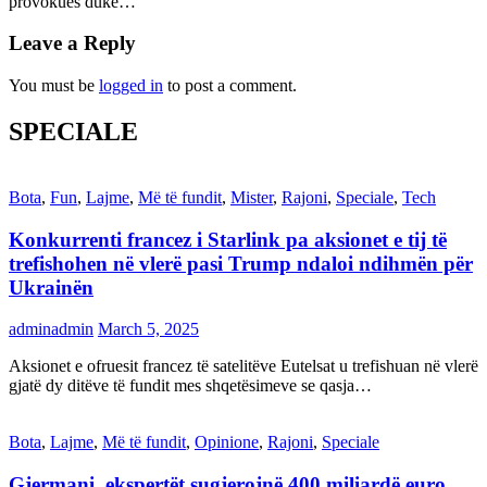
provokues duke…
Leave a Reply
You must be
logged in
to post a comment.
SPECIALE
Bota
,
Fun
,
Lajme
,
Më të fundit
,
Mister
,
Rajoni
,
Speciale
,
Tech
Konkurrenti francez i Starlink pa aksionet e tij të
trefishohen në vlerë pasi Trump ndaloi ndihmën për
Ukrainën
adminadmin
March 5, 2025
Aksionet e ofruesit francez të satelitëve Eutelsat u trefishuan në vlerë
gjatë dy ditëve të fundit mes shqetësimeve se qasja…
Bota
,
Lajme
,
Më të fundit
,
Opinione
,
Rajoni
,
Speciale
Gjermani, ekspertët sugjerojnë 400 miliardë euro