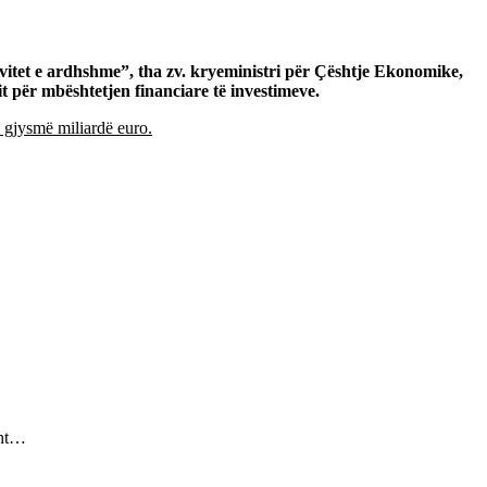
itet e ardhshme”, tha zv. kryeministri për Çështje Ekonomike,
 për mbështetjen financiare të investimeve.
i gjysmë miliardë euro.
sht…