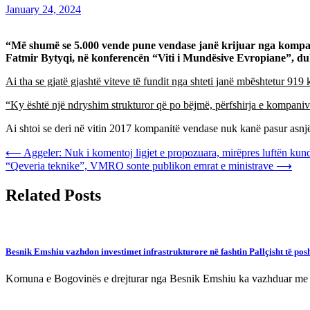
January 24, 2024
“Më shumë se 5.000 vende pune vendase janë krijuar nga kompani
Fatmir Bytyqi, në konferencën “Viti i Mundësive Evropiane”, duk
Ai tha se gjatë gjashtë viteve të fundit nga shteti janë mbështetur 9
“Ky është një ndryshim strukturor që po bëjmë, përfshirja e kompanive
Ai shtoi se deri në vitin 2017 kompanitë vendase nuk kanë pasur asnjë
Post
⟵
Aggeler: Nuk i komentoj ligjet e propozuara, mirëpres luftën kund
“Qeveria teknike”, VMRO sonte publikon emrat e ministrave
⟶
navigation
Related Posts
Besnik Emshiu vazhdon investimet infrastrukturore në fashtin Pallçisht të po
Komuna e Bogovinës e drejturar nga Besnik Emshiu ka vazhduar me inv