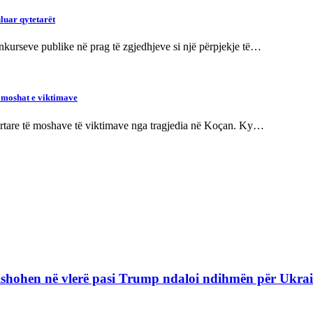
luar qytetarët
urseve publike në prag të zgjedhjeve si një përpjekje të…
 moshat e viktimave
yrtare të moshave të viktimave nga tragjedia në Koçan. Ky…
refishohen në vlerë pasi Trump ndaloi ndihmën për Ukra