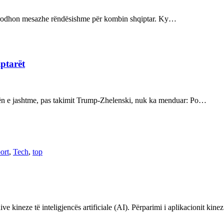
ot prodhon mesazhe rëndësishme për kombin shqiptar. Ky…
iptarët
kën e jashtme, pas takimit Trump-Zhelenski, nuk ka menduar: Po…
ort
,
Tech
,
top
ve kineze të inteligjencës artificiale (AI). Përparimi i aplikacionit kin