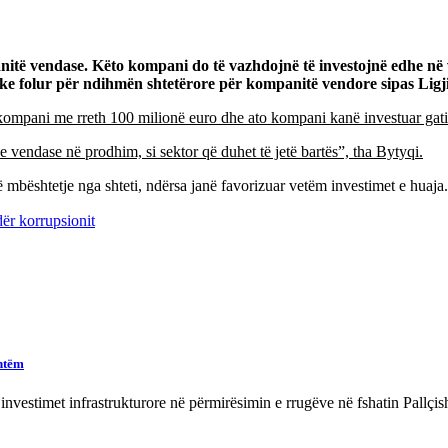
të vendase. Këto kompani do të vazhdojnë të investojnë edhe në v
e folur për ndihmën shtetërore për kompanitë vendore sipas Ligjit
19 kompani me rreth 100 milionë euro dhe ato kompani kanë investuar gat
 vendase në prodhim, si sektor që duhet të jetë bartës”, tha Bytyqi.
 mbështetje nga shteti, ndërsa janë favorizuar vetëm investimet e huaja.
ër korrupsionit
shtëm
estimet infrastrukturore në përmirësimin e rrugëve në fshatin Pallçi