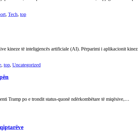
ort
,
Tech
,
top
ve kineze të inteligjencës artificiale (AI). Përparimi i aplikacionit kin
e
,
top
,
Uncategorized
opën
enti Tramp po e trondit status-quonë ndërkombëtare të miqësive,…
hqiptarëve