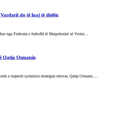
rdarit do të luaj të dielën
rdhur nga Federata e futbollit të Maqedonisë së Veriut…
rë Qatip Osmanin
tin e trajnerit zyrtarizoi strategun tetovar, Qatip Osmani.…