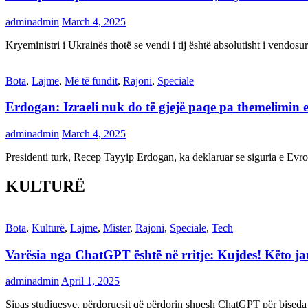
adminadmin
March 4, 2025
Kryeministri i Ukrainës thotë se vendi i tij është absolutisht i vendo
Bota
,
Lajme
,
Më të fundit
,
Rajoni
,
Speciale
Erdogan: Izraeli nuk do të gjejë paqe pa themelimin e 
adminadmin
March 4, 2025
Presidenti turk, Recep Tayyip Erdogan, ka deklaruar se siguria e Ev
KULTURË
Bota
,
Kulturë
,
Lajme
,
Mister
,
Rajoni
,
Speciale
,
Tech
Varësia nga ChatGPT është në rritje: Kujdes! Këto 
adminadmin
April 1, 2025
Sipas studiuesve, përdoruesit që përdorin shpesh ChatGPT për biseda