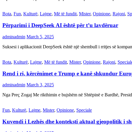
Bota
,
Fun
,
Kulturë
,
Lajme
,
Më të fundit
,
Mister
,
Opinione
,
Rajoni
,
Sp
Përparimi i DeepSeek AI është për t’u lavdëruar
adminadmin
March 5, 2025
Suksesi i aplikacionit DeepSeek është një shembull i rritjes së kompani
Bota
,
Kulturë
,
Lajme
,
Më të fundit
,
Mister
,
Opinione
,
Rajoni
,
Special
Rend i ri, kërcënimet e Trump e kanë shkundur Eur
adminadmin
March 3, 2025
Nga Preç Zogaj Me rikthimin e bujshëm në Shtëpinë e Bardhë, Presid
Fun
,
Kulturë
,
Lajme
,
Mister
,
Opinione
,
Speciale
Kuvendi i Lezhës dhe konteksti aktual gjeopolitik i s