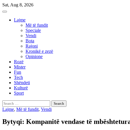
Skip
Sat, Aug 8, 2026
to
content
Lajme
Më të fundit
Speciale
Vendi
Bota
Rajoni
Kronikë e zezë
Opinione
Rozë
Mister
Fun
Tech
Shëndeti
Kulturë
Sport
Search
for:
Lajme
,
Më të fundit
,
Vendi
Bytyqi: Kompanitë vendase të mbështetura