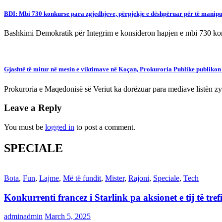
BDI: Mbi 730 konkurse para zgjedhjeve, përpjekje e dëshpëruar për të manipu
Bashkimi Demokratik për Integrim e konsideron hapjen e mbi 730 konk
Gjashtë të mitur në mesin e viktimave në Koçan, Prokuroria Publike publikon
Prokuroria e Maqedonisë së Veriut ka dorëzuar para mediave listën z
Leave a Reply
You must be
logged in
to post a comment.
SPECIALE
Bota
,
Fun
,
Lajme
,
Më të fundit
,
Mister
,
Rajoni
,
Speciale
,
Tech
Konkurrenti francez i Starlink pa aksionet e tij të t
adminadmin
March 5, 2025