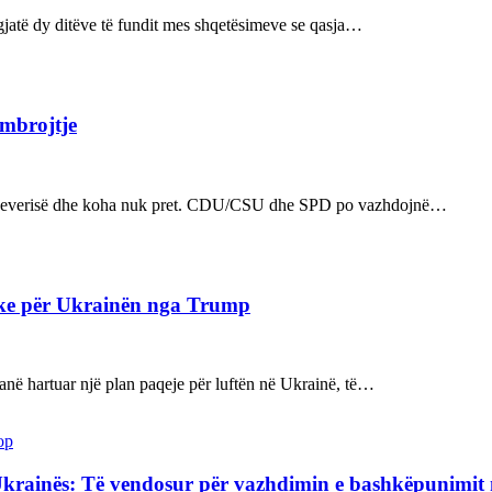
ë gjatë dy ditëve të fundit mes shqetësimeve se qasja…
 mbrojtje
n e qeverisë dhe koha nuk pret. CDU/CSU dhe SPD po vazhdojnë…
ake për Ukrainën nga Trump
kanë hartuar një plan paqeje për luftën në Ukrainë, të…
op
Ukrainës: Të vendosur për vazhdimin e bashkëpunimi