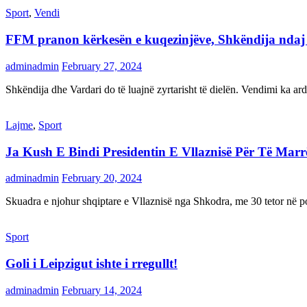
Sport
,
Vendi
FFM pranon kërkesën e kuqezinjëve, Shkëndija ndaj Va
adminadmin
February 27, 2024
Shkëndija dhe Vardari do të luajnë zyrtarisht të dielën. Vendimi ka a
Lajme
,
Sport
Ja Kush E Bindi Presidentin E Vllaznisë Për Të Mar
adminadmin
February 20, 2024
Skuadra e njohur shqiptare e Vllaznisë nga Shkodra, me 30 tetor në pos
Sport
Goli i Leipzigut ishte i rregullt!
adminadmin
February 14, 2024