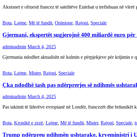
Aksionet e ofruesit francez të satelitëve Eutelsat u trefishuan në vler
Bota
,
Lajme
,
Më të fundit
,
Opinione
,
Rajoni
,
Speciale
Gjermani, ekspertët sugjerojnë 400 miliardë euro për
adminadmin
March 4, 2025
Gjermania ndodhet aktualisht në kulmin e përpjekjeve për krijimi
Bota
,
Lajme
,
Mister
,
Rajoni
,
Speciale
Çka ndodhë tash pas ndërprerjes së ndihmës ushtar
adminadmin
March 4, 2025
Pas takimit të liderëve evropianë në Londër, francezët dhe britanikët 
Bota
,
Kronikë e zezë
,
Lajme
,
Më të fundit
,
Mister
,
Rajoni
,
Speciale
,
t
Trump ndërpreu ndihmën ushtarake, kryeministri i 