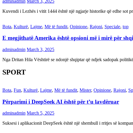
adminadmin
March 3, 2025
Kuvendi i Lezhës i vitit 1444 është një ngjarje historike që edhe s
Bota
,
Kulturë
,
Lajme
,
Më të fundit
,
Opinione
,
Rajoni
,
Speciale
,
top
E megjithatë Amerika është opsioni më i mirë për shq
adminadmin
March 3, 2025
Nga Dritan Hila Vështirë se ndonjë shqiptar që ndjek sadopak politi
SPORT
Bota
,
Fun
,
Kulturë
,
Lajme
,
Më të fundit
,
Mister
,
Opinione
,
Rajoni
,
Sp
Përparimi i DeepSeek AI është për t’u lavdëruar
adminadmin
March 5, 2025
Suksesi i aplikacionit DeepSeek është një shembull i rritjes së kompani