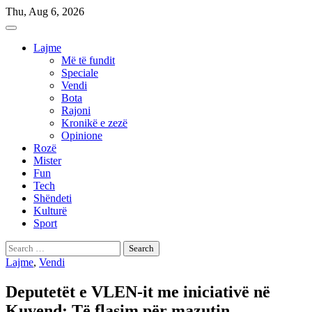
Skip
Thu, Aug 6, 2026
to
content
Lajme
Më të fundit
Speciale
Vendi
Bota
Rajoni
Kronikë e zezë
Opinione
Rozë
Mister
Fun
Tech
Shëndeti
Kulturë
Sport
Search
for:
Lajme
,
Vendi
Deputetët e VLEN-it me iniciativë në
Kuvend: Të flasim për mazutin