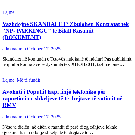
Lajme
Vazhdojnë SKANDALET/ Zbulohen Kontratat tek
“NP- PARKINGU” të Bilall Kasamit
(DOKUMENT)
adminadmin
October 17, 2025
Skandalet në komunën e Tetovës nuk kanë të ndalur! Pas publikimit
të qindra kontratave të dyshimta tek XHOB2011, tashmë janë…
Lajme
,
Më të fundit
Avokati i Popullit hapi linjë telefonike për
raportimin e shkeljeve të të drejtave të votimit në
RMV
adminadmin
October 17, 2025
Nëse të dielën, në ditën e raundit të parë të zgjedhjeve lokale,
qytetarët hasin ndonjë shkelje të të drejtave të…