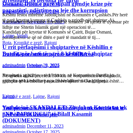
arrestohen 34 persona në Turqi
Osmani: Ditën e parë shpall gjendje krize për
adminadmin
October 20, 2025
papastërti, ndërtime pa leje dhe korrupsion
adminadmin
February 3, 2024
Kështu festoi mbrëmë Jabollçishti në Komunën e Çashkës.Për herë
të parë kryetar komune të Çashkës u zgjodh një shqiptar. Ai…
Autoritetet turke i kanë arrestuar të shtunën 34 njerëz të dyshuar për
adminadmin
September 18, 2025
lidhje me Shtetin Islamik gjatë një operacioni të…
Kandidati për kryetar të Komunës së Çairit, Bujar Osmani,
Lajme
,
Vendi
paralajmëroi se që në ditën e parë të mandatit të tij…
Bota
,
Kronikë e zezë
,
Rajoni
U rrit përfaqësimi i shqiptarëve në Këshillin e
Butelit, për herë të parë 8 këshilltarë shqiptar
Irani dënon sulmet ajrore të SHBA-së
adminadmin
October 20, 2025
adminadmin
February 3, 2024
Rezultati i zgjedhjeve të 19 tetorit, në Komunën e Butelit ka
Në qytetin al-Ka’im, rreth 350 km në veriperëndim të Bagdadit,
nxjerrën tetë këshilltarë nga 19 këshilltarë sa ka gjithsej…
gjithçka që ka mbetur pas sulmeve ajrore të Uashingtonit është…
Lajme
Kronikë e zezë
,
Lajme
,
Rajoni
Vazhdojnë SKANDALET/ Zbulohen Kontratat tek
Tetë persona kërkojnë ndihmë pas aksidentit ku u
“NP- PARKINGU” të Bilall Kasamit
përfshinë 14 automjete
(DOKUMENT)
adminadmin
December 11, 2023
adminadmin
October 17, 2025