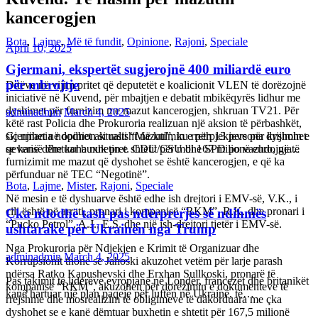
kancerogjen
Bota
,
Lajme
,
Më të fundit
,
Opinione
,
Rajoni
,
Speciale
April 10, 2025
Gjermani, ekspertët sugjerojnë 400 miliardë euro
për mbrojtje
Ditëve në vijim pritet që deputetët e koalicionit VLEN të dorëzojnë
iniciativë në Kuvend, për mbajtjen e debatit mbikëqyrës lidhur me
dyshimet për furnizim me mazut kancerogjen, shkruan TV21. Për
adminadmin
March 4, 2025
këtë rast Policia dhe Prokuroria realizuan një aksion të përbashkët,
siç njihet në opinion si rasti “Mazuti”, ku rreth 13 persona dyshohet
Gjermania ndodhet aktualisht në kulmin e përpjekjeve për krijimin e
se kanë dëmtuar buxhetin e shtetit për mbi 167 milionë euro, gjatë
qeverisë dhe koha nuk pret. CDU/CSU dhe SPD po vazhdojnë…
furnizimit me mazut që dyshohet se është kancerogjen, e që ka
përfunduar në TEC “Negotinë”.
Bota
,
Lajme
,
Mister
,
Rajoni
,
Speciale
Në mesin e të dyshuarve është edhe ish drejtori i EMV-së, V.K., i
cili është në arrati, pronari i kompanisë “RKM”, R.K. dhe pronari i
Çka ndodhë tash pas ndërprerjes së ndihmës
“Pucko Petrol”, A.J., E.S. dhe një ish-drejtori tjetër i EMV-së.
ushtarake për Ukrainën nga Trump
Nga Prokuroria për Ndjekjen e Krimit të Organizuar dhe
adminadmin
March 4, 2025
Korrupsionit thonë se Jahoski akuzohet vetëm për larje parash
ndërsa Ratko Kapushevski dhe Erxhan Sullkoski, pronarë të
Pas takimit të liderëve evropianë në Londër, francezët dhe britanikët
kompanisë “RKM”, akuzohen për dorëzimin e dokumenteve të
kanë hartuar një plan paqeje për luftën në Ukrainë, të…
rrejshme dhe mosrealizim të obligimeve të dakorduara me çka
dyshohet se e kanë dëmtuar buxhetin e shtetit për 167,5 milionë