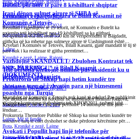
Bota
,
Kronikë e zezë
,
Rajoni
Lajme
,
Më të fundit
Butelit, për herë të parë 8 këshilltarë shqiptar
Irani dënon sulmet ajrore të SHBA-së
Premtimet e (pa)realizuara të Bilall Kasamit në
adminadmin
October 20, 2025
Komunën e Tetovës
adminadmin
February 3, 2024
Rezultati i zgjedhjeve të 19 tetorit, në Komunën e Butelit ka
nxjerrën tetë këshilltarë nga 19 këshilltarë sa ka gjithsej…
adminadmin
October 5, 2025
Në qytetin al-Ka’im, rreth 350 km në veriperëndim të Bagdadit,
gjithçka që ka mbetur pas sulmeve ajrore të Uashingtonit është…
Kryetari i Komunës së Tetovës, Bilall Kasami, gjatë mandatit të tij të
Lajme
parë nuk i ka realizuar të gjitha premtimet…
Kronikë e zezë
,
Lajme
,
Rajoni
Vazhdojnë SKANDALET/ Zbulohen Kontratat tek
Lajme
,
Më të fundit
“NP- PARKINGU” të Bilall Kasamit
Tetë persona kërkojnë ndihmë pas aksidentit ku u
(DOKUMENT)
përfshinë 14 automjete
Prokuroria në Shkup hapi hetim kundër tre
shtetasve turq që i zhvatën para një biznesmeni
adminadmin
October 17, 2025
adminadmin
December 11, 2023
poashtu nga Turqia
Skandalet në komunën e Tetovës nuk kanë të ndalur! Pas publikimit
Një aksident trafiku ka ndodhur në autostradën Ibrahim Rugova,
të qindra kontratave të dyshimta tek XHOB2011, tashmë janë…
Mazgit-Bresje, në të cilin janë përfshirë 14 automjete dhe janë
adminadmin
October 1, 2025
lënduar…
Prokuroria Themelore Publike në Shkup ka nisur hetim kundër tre
Lajme
,
Më të fundit
shtetasve turq të cilët dyshohet se duke përdorur kërcënime për…
Bota
,
Kronikë e zezë
,
Lajme
Avokati i Popullit hapi linjë telefonike për
Lajme
,
Më të fundit
raportimin e shkeljeve të të drejtave të votimit në
Gazetari i ‘Al Jazeera’ humb 22 anëtarë të familjes