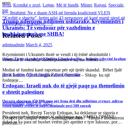
euro.
Bota
,
Kronikë e zezë
,
Lajme
,
Më të fundit
,
Mister
,
Rajoni
,
Speciale
,
top
Post
⟵
Ibrahimi: Ne e duam ASH-në brenda koalicionit VLEN
“Kreditë e shpejta”, hetim ndaj 43 personave që kanë marrë pjesë në
navigation
Trump ndërpreu ndihmën ushtarake, kryeministri i
mashtrimin e qytetarëve
⟶
Ukrainës: Të vendosur për vazhdimin e
bashkëpunimit me SHBA!
Related Posts
adminadmin
March 4, 2025
Kryeministri i Ukrainës thotë se vendi i tij është absolutisht i
Shkup/ Tjetër skandal në Klinikën Gjinekologjike – foshnjës i thyejnë krahun
vendosur të vazhdojë bashkëpunimin e saj me Shtetet e…
Mediat së fundmi kanë raportuar për një tjetër skandal. Bëhet fjalë
Bota
,
Lajme
,
Më të fundit
,
Rajoni
,
Speciale
për Klinikën Gjinekologjike dhe Obstetrike – Shkup ku një
foshnjeje…
Erdogan: Izraeli nuk do të gjejë paqe pa themelimin
e shtetit palestinez
Qeveria shpenzon 450.000 euro për fruta deti dhe udhëtime zyrtare, ndërsa
adminadmin
March 4, 2025
voton kundër rritjes së pagës minimale prej 500 eurosh
Presidenti turk, Recep Tayyip Erdogan, ka deklaruar se siguria e
Për qeverinë shpërdoruese të udhëhequr nga VMRO-DPMNE
Evropës pa Turqinë është e paimagjinueshme. “Turqia e konsideron
duket se ka para në buxhet vetëm për apetitet e tyre luksoze, por…
procesin…