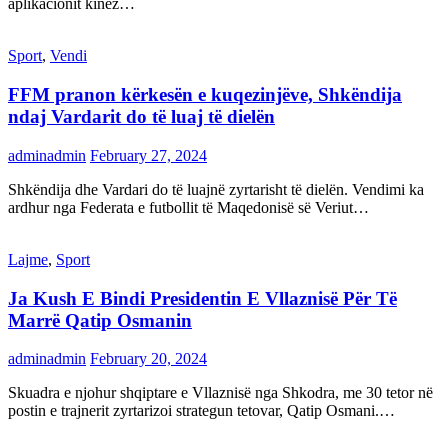
aplikacionit kinez…
Sport
,
Vendi
FFM pranon kërkesën e kuqezinjëve, Shkëndija
ndaj Vardarit do të luaj të dielën
adminadmin
February 27, 2024
Shkëndija dhe Vardari do të luajnë zyrtarisht të dielën. Vendimi ka
ardhur nga Federata e futbollit të Maqedonisë së Veriut…
Lajme
,
Sport
Ja Kush E Bindi Presidentin E Vllaznisë Për Të
Marrë Qatip Osmanin
adminadmin
February 20, 2024
Skuadra e njohur shqiptare e Vllaznisë nga Shkodra, me 30 tetor në
postin e trajnerit zyrtarizoi strategun tetovar, Qatip Osmani.…