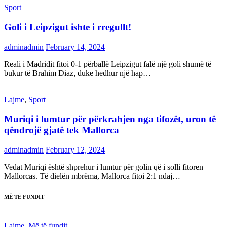
Sport
Goli i Leipzigut ishte i rregullt!
adminadmin
February 14, 2024
Reali i Madridit fitoi 0-1 përballë Leipzigut falë një goli shumë të
bukur të Brahim Diaz, duke hedhur një hap…
Lajme
,
Sport
Muriqi i lumtur për përkrahjen nga tifozët, uron të
qëndrojë gjatë tek Mallorca
adminadmin
February 12, 2024
Vedat Muriqi është shprehur i lumtur për golin që i solli fitoren
Mallorcas. Të dielën mbrëma, Mallorca fitoi 2:1 ndaj…
MË TË FUNDIT
Lajme
,
Më të fundit