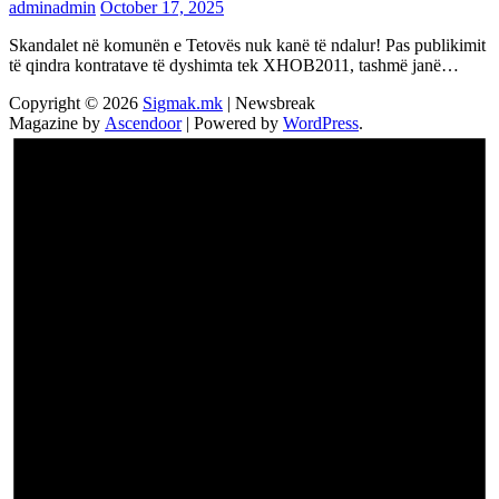
adminadmin
October 17, 2025
Skandalet në komunën e Tetovës nuk kanë të ndalur! Pas publikimit
të qindra kontratave të dyshimta tek XHOB2011, tashmë janë…
Copyright © 2026
Sigmak.mk
| Newsbreak
Magazine by
Ascendoor
| Powered by
WordPress
.