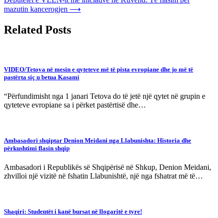
mazutin kancerogjen
⟶
Related Posts
VIDEO/Tetova në mesin e qyteteve më të pista evropiane dhe jo më të
pastërta siç u betua Kasami
“Përfundimisht nga 1 janari Tetova do të jetë një qytet në grupin e
qyteteve evropiane sa i përket pastërtisë dhe…
Ambasadori shqiptar Denion Meidani nga Llabunishta: Historia dhe
përkushtimi flasin shqip
Ambasadori i Republikës së Shqipërisë në Shkup, Denion Meidani,
zhvilloi një vizitë në fshatin Llabunishtë, një nga fshatrat më të…
Shaqiri: Studentët i kanë bursat në llogaritë e tyre!