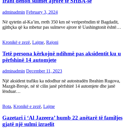
Irani dënon sulmet ajrore të SHBA-së
adminadmin
February 3, 2024
Në qytetin al-Ka’im, rreth 350 km në veriperëndim të Bagdadit,
gjithçka që ka mbetur pas sulmeve ajrore të Uashingtonit është…
Kronikë e zezë
,
Lajme
,
Rajoni
Tetë persona kërkojnë ndihmë pas aksidentit ku u
përfshinë 14 automjete
adminadmin
December 11, 2023
Një aksident trafiku ka ndodhur në autostradën Ibrahim Rugova,
Mazgit-Bresje, në të cilin janë përfshirë 14 automjete dhe janë
lënduar…
Bota
,
Kronikë e zezë
,
Lajme
Gazetari i ‘Al Jazeera’ humb 22 anëtarë të familjes
gjatë një sulmi izraelit