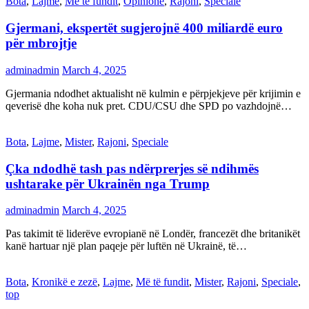
Bota
,
Lajme
,
Më të fundit
,
Opinione
,
Rajoni
,
Speciale
Gjermani, ekspertët sugjerojnë 400 miliardë euro
për mbrojtje
adminadmin
March 4, 2025
Gjermania ndodhet aktualisht në kulmin e përpjekjeve për krijimin e
qeverisë dhe koha nuk pret. CDU/CSU dhe SPD po vazhdojnë…
Bota
,
Lajme
,
Mister
,
Rajoni
,
Speciale
Çka ndodhë tash pas ndërprerjes së ndihmës
ushtarake për Ukrainën nga Trump
adminadmin
March 4, 2025
Pas takimit të liderëve evropianë në Londër, francezët dhe britanikët
kanë hartuar një plan paqeje për luftën në Ukrainë, të…
Bota
,
Kronikë e zezë
,
Lajme
,
Më të fundit
,
Mister
,
Rajoni
,
Speciale
,
top