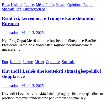
Bota
,
Kulturë
,
Lajme
,
Më të fundit
,
Mister
,
Opinione
,
Rajoni
,
Speciale
,
top
,
Uncategorized
Rend i ri, kërcënimet e Trump e kanë shkundur
Europën
adminadmin
March 3, 2025
Nga Preç Zogaj Me rikthimin e bujshëm në Shtëpinë e Bardhë,
Presidenti Tramp po e trondit status-quonë ndërkombëtare të
miqësive,…
Fun
,
Kulturë
,
Lajme
,
Mister
,
Opinione
,
Speciale
Kuvendi i Lezhës dhe konteksti aktual gjeopolitik i
shqiptarëve
adminadmin
March 3, 2025
Kuvendi i Lezhës i vitit 1444 është një ngjarje historike që edhe sot
prodhon mesazhe rëndësishme për kombin shqiptar. Ky…