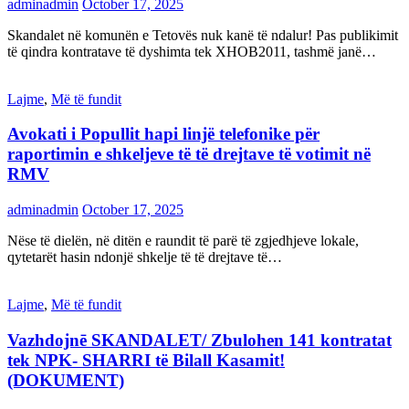
adminadmin
October 17, 2025
Skandalet në komunën e Tetovës nuk kanë të ndalur! Pas publikimit
të qindra kontratave të dyshimta tek XHOB2011, tashmë janë…
Lajme
,
Më të fundit
Avokati i Popullit hapi linjë telefonike për
raportimin e shkeljeve të të drejtave të votimit në
RMV
adminadmin
October 17, 2025
Nëse të dielën, në ditën e raundit të parë të zgjedhjeve lokale,
qytetarët hasin ndonjë shkelje të të drejtave të…
Lajme
,
Më të fundit
Vazhdojnē SKANDALET/ Zbulohen 141 kontratat
tek NPK- SHARRI të Bilall Kasamit!
(DOKUMENT)