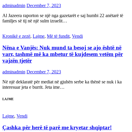
adminadmin
December 7, 2023
Al Jazeera raporton se një nga gazetarët e saj humbi 22 anëtarë të
familjes së tij në një sulm izraelit…
Kronikë e zezë
,
Lajme
,
Më të fundit
,
Vendi
Nëna e Vanjës: Nuk mund ta besoj se ajo është në
varr, tashmë më ka mbetur të kujdesem vetëm për
vajzën tjetër
adminadmin
December 7, 2023
Në një deklaratë për mediat në gjuhën serbe ka thënë se nuk i ka
interesuar jeta e burrit. Jeta ime…
LAJME
Lajme
,
Vendi
Çashka për herë të parë me kryetar shqiptar!