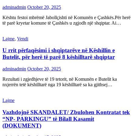
adminadmin
October 20, 2025
Kështu festoi mbrëmë Jabollçishti në Komunën e Çashkës.Për herë
të parë kryetar komune të Çashkës u zgjodh një shqiptar. Ai…
Lajme
,
Vendi
U rrit përfaqësimi i shqiptarëve në Këshillin e
Butelit, për herë të parë 8 këshilltarë shqiptar
adminadmin
October 20, 2025
Rezultati i zgjedhjeve të 19 tetorit, në Komunën e Butelit ka
nxjerrën tetë këshilltarë nga 19 këshilltarë sa ka gjithsej…
Lajme
Vazhdojnë SKANDALET/ Zbulohen Kontratat tek
“NP- PARKINGU” të Bilall Kasamit
(DOKUMENT)