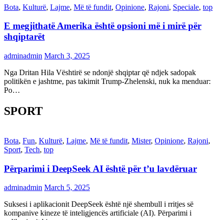
Bota
,
Kulturë
,
Lajme
,
Më të fundit
,
Opinione
,
Rajoni
,
Speciale
,
top
E megjithatë Amerika është opsioni më i mirë për
shqiptarët
adminadmin
March 3, 2025
Nga Dritan Hila Vështirë se ndonjë shqiptar që ndjek sadopak
politikën e jashtme, pas takimit Trump-Zhelenski, nuk ka menduar:
Po…
SPORT
Bota
,
Fun
,
Kulturë
,
Lajme
,
Më të fundit
,
Mister
,
Opinione
,
Rajoni
,
Sport
,
Tech
,
top
Përparimi i DeepSeek AI është për t’u lavdëruar
adminadmin
March 5, 2025
Suksesi i aplikacionit DeepSeek është një shembull i rritjes së
kompanive kineze të inteligjencës artificiale (AI). Përparimi i