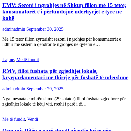
EMV: Sezoni i ngrohjes në Shkup fillon më 15 tetor,
konsumatorët t’i përfundojnë ndërhyrjet e tyre në
kohë
adminadmin
September 30, 2025
Më 15 tetor fillon zyrtarisht sezoni i ngrohjes për konsumatorët e
lidhur me sistemin qendror të ngrohjes në qytetin e…
Lajme
,
Më të fundit
RMV, filloi fushata për zgjedhjet lokale,
kryeparlamentari me thirrje për fushatë të ndershme
adminadmin
September 29, 2025
Nga mesnata e mbrëmshme (29 shtator) filloi fushata zgjedhore për
zgjedhjet lokale të këtij viti, rrethi i parë i të…
Më të fundit
,
Vendi
Osmani: Ditën e parë shpall gjendje krize për