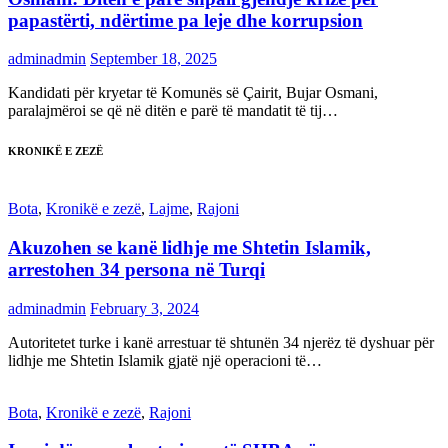
papastërti, ndërtime pa leje dhe korrupsion
adminadmin
September 18, 2025
Kandidati për kryetar të Komunës së Çairit, Bujar Osmani,
paralajmëroi se që në ditën e parë të mandatit të tij…
KRONIKË E ZEZË
Bota
,
Kronikë e zezë
,
Lajme
,
Rajoni
Akuzohen se kanë lidhje me Shtetin Islamik,
arrestohen 34 persona në Turqi
adminadmin
February 3, 2024
Autoritetet turke i kanë arrestuar të shtunën 34 njerëz të dyshuar për
lidhje me Shtetin Islamik gjatë një operacioni të…
Bota
,
Kronikë e zezë
,
Rajoni