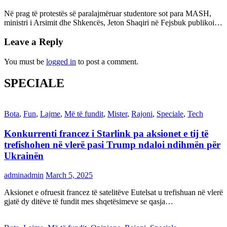
Në prag të protestës së paralajmëruar studentore sot para MASH,
ministri i Arsimit dhe Shkencës, Jeton Shaqiri në Fejsbuk publikoi…
Leave a Reply
You must be
logged in
to post a comment.
SPECIALE
Bota
,
Fun
,
Lajme
,
Më të fundit
,
Mister
,
Rajoni
,
Speciale
,
Tech
Konkurrenti francez i Starlink pa aksionet e tij të
trefishohen në vlerë pasi Trump ndaloi ndihmën për
Ukrainën
adminadmin
March 5, 2025
Aksionet e ofruesit francez të satelitëve Eutelsat u trefishuan në vlerë
gjatë dy ditëve të fundit mes shqetësimeve se qasja…