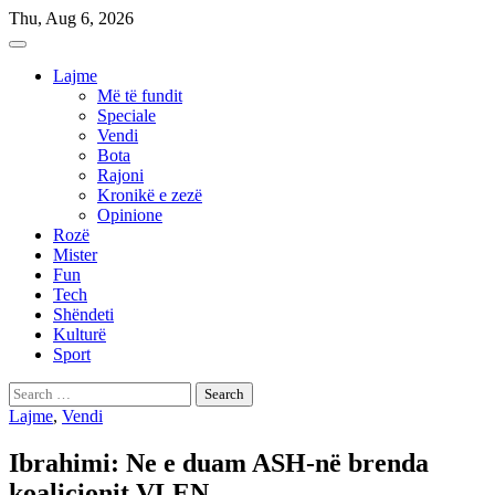
Skip
Thu, Aug 6, 2026
to
content
Lajme
Më të fundit
Speciale
Vendi
Bota
Rajoni
Kronikë e zezë
Opinione
Rozë
Mister
Fun
Tech
Shëndeti
Kulturë
Sport
Search
for:
Lajme
,
Vendi
Ibrahimi: Ne e duam ASH-në brenda
koalicionit VLEN