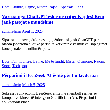
Bota
,
Kulturë
,
Lajme
,
Mister
,
Rajoni
,
Speciale
,
Tech
Varësia nga ChatGPT është në rritje: Kujdes! Këto
janë pasojat e mundshme
adminadmin
April 1, 2025
Sipas studiuesve, përdoruesit që përdorin shpesh ChatGPT për
biseda jopersonale, duke përfshirë kërkimin e këshillave, shpjegimet
konceptuale dhe ndihmën për…
Bota
,
Fun
,
Kulturë
,
Lajme
,
Më të fundit
,
Mister
,
Opinione
,
Rajoni
,
Sport
,
Tech
,
top
Përparimi i DeepSeek AI është për t’u lavdëruar
adminadmin
March 5, 2025
Suksesi i aplikacionit DeepSeek është një shembull i rritjes së
kompanive kineze të inteligjencës artificiale (AI). Përparimi i
aplikacionit kinez…