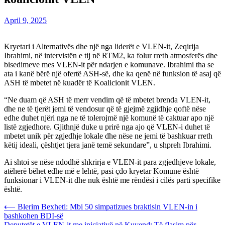
April 9, 2025
Kryetari i Alternativës dhe një nga liderët e VLEN-it, Zeqirija
Ibrahimi, në intervistën e tij në RTM2, ka folur rreth atmosferës dhe
bisedimeve mes VLEN-it për ndarjen e komunave. Ibrahimi tha se
ata i kanë bërë një ofertë ASH-së, dhe ka qenë në funksion të asaj që
ASH të mbetet në kuadër të Koalicionit VLEN.
“Ne duam që ASH të merr vendim që të mbetet brenda VLEN-it,
dhe ne të tjerët jemi të vendosur që të gjejmë zgjidhje qoftë nëse
edhe duhet njëri nga ne të tolerojmë një komunë të caktuar apo një
listë zgjedhore. Gjithnjë duke u prirë nga ajo që VLEN-i duhet të
mbetet unik për zgjedhje lokale dhe nëse ne jemi të bashkuar rreth
këtij ideali, çështjet tjera janë temë sekundare”, u shpreh Ibrahimi.
Ai shtoi se nëse ndodhë shkrirja e VLEN-it para zgjedhjeve lokale,
atëherë bëhet edhe më e lehtë, pasi çdo kryetar Komune është
funksionar i VLEN-it dhe nuk është me rëndësi i cilës parti specifike
është.
Post
⟵
Blerim Bexheti: Mbi 50 simpatizues braktisin VLEN-in i
bashkohen BDI-së
navigation
Deputetët e VLEN-it me iniciativë në Kuvend: Të flasim për