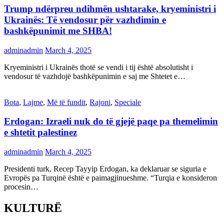
Trump ndërpreu ndihmën ushtarake, kryeministri i
Ukrainës: Të vendosur për vazhdimin e
bashkëpunimit me SHBA!
adminadmin
March 4, 2025
Kryeministri i Ukrainës thotë se vendi i tij është absolutisht i
vendosur të vazhdojë bashkëpunimin e saj me Shtetet e…
Bota
,
Lajme
,
Më të fundit
,
Rajoni
,
Speciale
Erdogan: Izraeli nuk do të gjejë paqe pa themelimin
e shtetit palestinez
adminadmin
March 4, 2025
Presidenti turk, Recep Tayyip Erdogan, ka deklaruar se siguria e
Evropës pa Turqinë është e paimagjinueshme. “Turqia e konsideron
procesin…
KULTURË