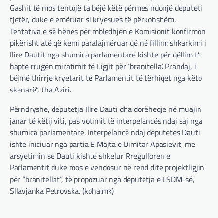
Gashit të mos tentojë ta bëjë këtë përmes ndonjë deputeti
tjetër, duke e emëruar si kryesues të përkohshëm.
Tentativa e së hënës për mbledhjen e Komisionit konfirmon
pikërisht atë që kemi paralajmëruar që në fillim: shkarkimi i
Ilire Dautit nga shumica parlamentare kishte për qëllim t’i
hapte rrugën miratimit të Ligjit për ‘branitella’. Prandaj, i
bëjmë thirrje kryetarit të Parlamentit të tërhiqet nga këto
skenarë”, tha Aziri.
Përndryshe, deputetja Ilire Dauti dha dorëheqje në muajin
janar të këtij viti, pas votimit të interpelancës ndaj saj nga
shumica parlamentare. Interpelancë ndaj deputetes Dauti
ishte iniciuar nga partia E Majta e Dimitar Apasievit, me
arsyetimin se Dauti kishte shkelur Rregulloren e
Parlamentit duke mos e vendosur në rend dite projektligjin
për “branitellat”, të propozuar nga deputetja e LSDM-së,
Sllavjanka Petrovska. (koha.mk)