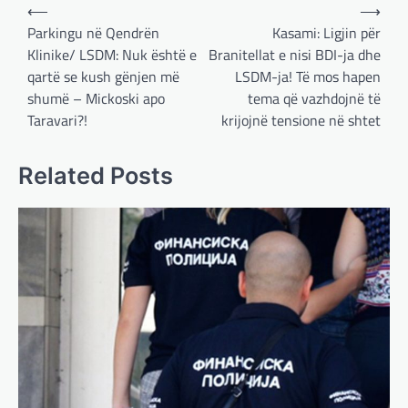
Post
⟵
⟶
navigation
Parkingu në Qendrën
Kasami: Ligjin për
Klinike/ LSDM: Nuk është e
Branitellat e nisi BDI-ja dhe
qartë se kush gënjen më
LSDM-ja! Të mos hapen
shumë – Mickoski apo
tema që vazhdojnë të
Taravari?!
krijojnë tensione në shtet
Related Posts
BOTA
,
LAJME
,
MË TË FUNDIT
,
OPINIONE
,
RAJONI
,
SPECIALE
Gjermani, ekspertët sugjerojnë
400 miliardë euro për mbrojtje
adminadmin
March 4, 2025
Gjermania ndodhet aktualisht në kulmin e
përpjekjeve për krijimin e qeverisë dhe koha
nuk pret. CDU/CSU dhe SPD po vazhdojnë…
BOTA
,
LAJME
,
MISTER
,
RAJONI
,
SPECIALE