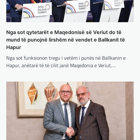
është absolutisht i vendosur të vazhdojë
bashkëpunimin e saj me Shtetet e…
BOTA
,
LAJME
,
MË TË FUNDIT
,
RAJONI
,
SPECIALE
Nga sot qytetarët e Maqedonisë së Veriut do të
Erdogan: Izraeli nuk do të gjejë
mund të punojnë lirshëm në vendet e Ballkanit të
paqe pa themelimin e shtetit
Hapur
palestinez
Nga sot funksionon tregu i vetëm i punës në Ballkanin e
adminadmin
March 4, 2025
Hapur, anëtarë të të cilit janë Maqedonia e Veriut,…
Presidenti turk, Recep Tayyip Erdogan, ka
deklaruar se siguria e Evropës pa Turqinë
është e paimagjinueshme. “Turqia e
konsideron procesin…
BOTA
,
FUN
,
LAJME
,
MË TË FUNDIT
,
MISTER
,
RAJONI
,
SPECIALE
,
TECH
Konkurrenti francez i Starlink pa
aksionet e tij të trefishohen në
vlerë pasi Trump ndaloi ndihmën
për Ukrainën
BOTA
,
FUN
,
KULTURË
,
LAJME
,
MË TË FUNDIT
,