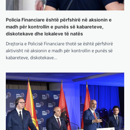
Çka ndodhë tash pas
ndërprerjes së ndihmës
ushtarake për Ukrainën nga
Policia Financiare është përfshirë në aksionin e
Trump
madh për kontrollin e punës së kabareteve,
diskotekave dhe lokaleve të natës
adminadmin
March 4, 2025
Pas takimit të liderëve evropianë në Londër,
Drejtoria e Policisë Financiare thotë se është përfshirë
francezët dhe britanikët kanë hartuar një
aktivisht në aksionin e madh për kontrollin e punës së
plan paqeje për luftën në Ukrainë, të…
kabareteve, diskotekave…
BOTA
,
KRONIKË E ZEZË
,
LAJME
,
MË TË FUNDIT
,
MISTER
,
RAJONI
,
SPECIALE
,
TOP
Trump ndërpreu ndihmën
ushtarake, kryeministri i
Ukrainës: Të vendosur për
vazhdimin e bashkëpunimit me
SHBA!
adminadmin
March 4, 2025
Kryeministri i Ukrainës thotë se vendi i tij