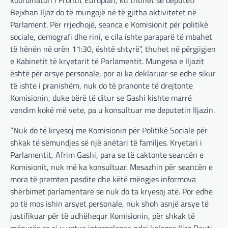
koordinatori i Frontit Europian, ku thuhet se deputeti
Bejxhan Iljaz do të mungojë në të gjitha aktivitetet në
Parlament. Për rrjedhojë, seanca e Komisionit për politikë
sociale, demografi dhe rini, e cila ishte paraparë të mbahet
të hënën në orën 11:30, është shtyrë”, thuhet në përgjigjen
e Kabinetit të kryetarit të Parlamentit. Mungesa e Iljazit
është për arsye personale, por ai ka deklaruar se edhe sikur
të ishte i pranishëm, nuk do të pranonte të drejtonte
Komisionin, duke bërë të ditur se Gashi kishte marrë
vendim kokë më vete, pa u konsultuar me deputetin Iljazin.
“Nuk do të kryesoj me Komisionin për Politikë Sociale për
shkak të sëmundjes së një anëtari të familjes. Kryetari i
Parlamentit, Afrim Gashi, para se të caktonte seancën e
Komisionit, nuk më ka konsultuar. Mesazhin për seancën e
mora të premten pasdite dhe këtë mëngjes informova
shërbimet parlamentare se nuk do ta kryesoj atë. Por edhe
po të mos ishin arsyet personale, nuk shoh asnjë arsye të
justifikuar për të udhëhequr Komisionin, për shkak të