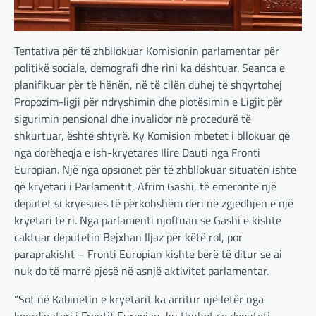
Tentativa për të zhbllokuar Komisionin parlamentar për
politikë sociale, demografi dhe rini ka dështuar. Seanca e
planifikuar për të hënën, në të cilën duhej të shqyrtohej
Propozim-ligji për ndryshimin dhe plotësimin e Ligjit për
sigurimin pensional dhe invalidor në procedurë të
shkurtuar, është shtyrë. Ky Komision mbetet i bllokuar që
nga dorëheqja e ish-kryetares Ilire Dauti nga Fronti
Europian. Një nga opsionet për të zhbllokuar situatën ishte
që kryetari i Parlamentit, Afrim Gashi, të emëronte një
deputet si kryesues të përkohshëm deri në zgjedhjen e një
kryetari të ri. Nga parlamenti njoftuan se Gashi e kishte
caktuar deputetin Bejxhan Iljaz për këtë rol, por
paraprakisht – Fronti Europian kishte bërë të ditur se ai
nuk do të marrë pjesë në asnjë aktivitet parlamentar.
“Sot në Kabinetin e kryetarit ka arritur një letër nga