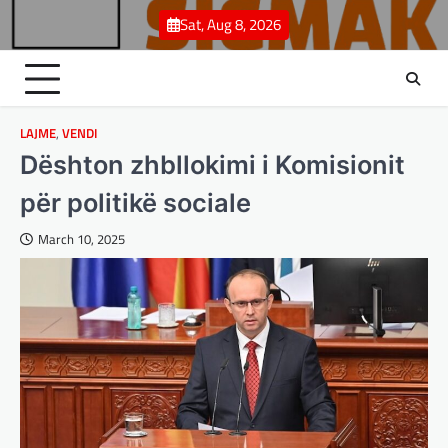
Skip
Sat, Aug 8, 2026
to
content
LAJME
,
VENDI
Dështon zhbllokimi i Komisionit
për politikë sociale
March 10, 2025