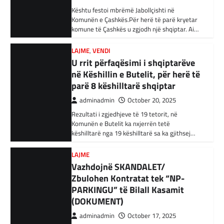
adminadmin
October 20, 2025
Rezultati i zgjedhjeve të 19 tetorit, në
BOTA
,
KRONIKË E ZEZË
,
RAJONI
Komunën e Butelit ka nxjerrën tetë
Irani dënon sulmet ajrore të
këshilltarë nga 19 këshilltarë sa ka gjithsej…
SHBA-së
adminadmin
February 3, 2024
LAJME
Vazhdojnë SKANDALET/
Në qytetin al-Ka’im, rreth 350 km në
veriperëndim të Bagdadit, gjithçka që ka
Zbulohen Kontratat tek “NP-
mbetur pas sulmeve ajrore të Uashingtonit
PARKINGU” të Bilall Kasamit
është…
(DOKUMENT)
adminadmin
October 17, 2025
KRONIKË E ZEZË
,
LAJME
,
RAJONI
Tetë persona kërkojnë ndihmë
Skandalet në komunën e Tetovës nuk kanë të
pas aksidentit ku u përfshinë 14
ndalur! Pas publikimit të qindra kontratave të
dyshimta tek XHOB2011, tashmë janë…
automjete
adminadmin
December 11, 2023
LAJME
,
MË TË FUNDIT
Një aksident trafiku ka ndodhur në
Avokati i Popullit hapi linjë
autostradën Ibrahim Rugova, Mazgit-Bresje,
telefonike për raportimin e
në të cilin janë përfshirë 14 automjete dhe
shkeljeve të të drejtave të
janë lënduar…