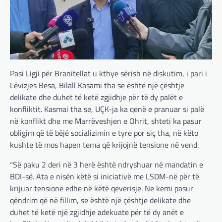
Pasi Ligji për Branitellat u kthye sërish në diskutim, i pari i
Lëvizjes Besa, Bilall Kasami tha se është një çështje
delikate dhe duhet të ketë zgjidhje për të dy palët e
konfliktit. Kasmai tha se, UÇK-ja ka qenë e pranuar si palë
në konflikt dhe me Marrëveshjen e Ohrit, shteti ka pasur
obligim që të bëjë socializimin e tyre por siç tha, në këto
kushte të mos hapen tema që krijojnë tensione në vend.
“Së paku 2 deri në 3 herë është ndryshuar në mandatin e
BDI-së. Ata e nisën këtë si iniciativë me LSDM-në për të
krijuar tensione edhe në këtë qeverisje. Ne kemi pasur
qëndrim që në fillim, se është një çështje delikate dhe
duhet të ketë një zgjidhje adekuate për të dy anët e