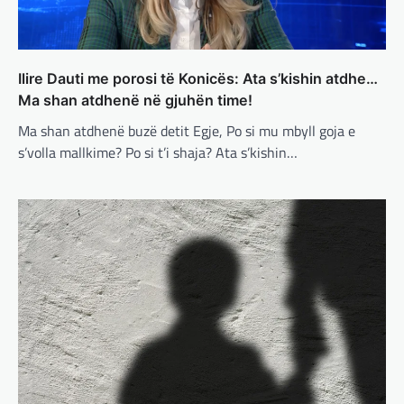
ndërprerjes së ndihmës
ushtarake për Ukrainën nga
Trump
adminadmin
March 4, 2025
Ilire Dauti me porosi të Konicës: Ata s’kishin atdhe…
Pas takimit të liderëve evropianë në Londër,
Ma shan atdhenë në gjuhën time!
francezët dhe britanikët kanë hartuar një
plan paqeje për luftën në Ukrainë, të…
Ma shan atdhenë buzë detit Egje, Po si mu mbyll goja e
s’volla mallkime? Po si t’i shaja? Ata s’kishin…
BOTA
,
KRONIKË E ZEZË
,
LAJME
,
MË TË FUNDIT
,
MISTER
,
RAJONI
,
SPECIALE
,
TOP
Trump ndërpreu ndihmën
ushtarake, kryeministri i
Ukrainës: Të vendosur për
vazhdimin e bashkëpunimit me
SHBA!
adminadmin
March 4, 2025
Kryeministri i Ukrainës thotë se vendi i tij
është absolutisht i vendosur të vazhdojë
bashkëpunimin e saj me Shtetet e…