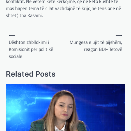
konfliktit. Ne vetëm këtë kërkojmë, që në këto kushte të
mos hapen tema të cilat vazhdojnë të krijojnë tensione në
shtet”, tha Kasami.
Post
⟵
⟶
navigation
Dështon zhbllokimi i
Mungesa e ujit të pijshëm,
Komisionit për politikë
reagon BDI- Tetovë
sociale
BOTA
,
LAJME
,
MË TË FUNDIT
,
OPINIONE
,
RAJONI
,
SPECIALE
Gjermani, ekspertët sugjerojnë
Related Posts
400 miliardë euro për mbrojtje
adminadmin
March 4, 2025
Gjermania ndodhet aktualisht në kulmin e
përpjekjeve për krijimin e qeverisë dhe koha
nuk pret. CDU/CSU dhe SPD po vazhdojnë…
BOTA
,
LAJME
,
MISTER
,
RAJONI
,
SPECIALE
Çka ndodhë tash pas