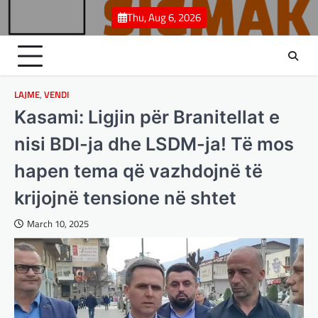
Skip
Thu, Aug 6, 2026
to
content
LAJME
,
VENDI
Kasami: Ligjin për Branitellat e
nisi BDI-ja dhe LSDM-ja! Të mos
hapen tema që vazhdojnë të
krijojnë tensione në shtet
March 10, 2025