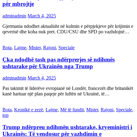
për mbrojtje
adminadmin
March 4, 2025
Gjermania ndodhet aktualisht në kulmin e përpjekjeve për krijimin e
qeverisë dhe koha nuk pret. CDU/CSU dhe SPD po vazhdojnë…
Bota
,
Lajme
,
Mister
,
Rajoni
,
Speciale
Çka ndodhë tash pas ndërprerjes së ndihmës
ushtarake për Ukrainën nga Trump
adminadmin
March 4, 2025
Pas takimit të liderëve evropianë në Londër, francezët dhe britanikët
kanë hartuar një plan paqeje për luftën në Ukrainë, të…
Bota
,
Kronikë e zezë
,
Lajme
,
Më të fundit
,
Mister
,
Rajoni
,
Speciale
,
top
Trump ndërpreu ndihmën ushtarake, kryeministri i
Ukrainës: Të vendosur për vazhdimin e