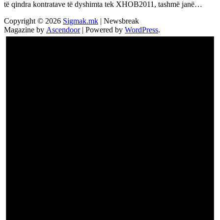
të qindra kontratave të dyshimta tek XHOB2011, tashmë janë…
Copyright © 2026
Sigmak.mk
| Newsbreak
Magazine by
Ascendoor
| Powered by
WordPress
.