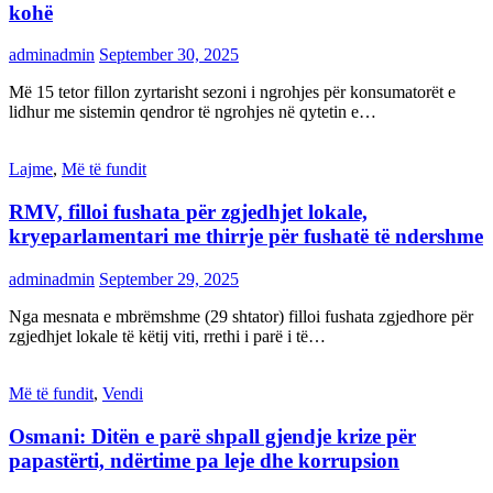
kohë
adminadmin
September 30, 2025
Më 15 tetor fillon zyrtarisht sezoni i ngrohjes për konsumatorët e
lidhur me sistemin qendror të ngrohjes në qytetin e…
Lajme
,
Më të fundit
RMV, filloi fushata për zgjedhjet lokale,
kryeparlamentari me thirrje për fushatë të ndershme
adminadmin
September 29, 2025
Nga mesnata e mbrëmshme (29 shtator) filloi fushata zgjedhore për
zgjedhjet lokale të këtij viti, rrethi i parë i të…
Më të fundit
,
Vendi
Osmani: Ditën e parë shpall gjendje krize për
papastërti, ndërtime pa leje dhe korrupsion