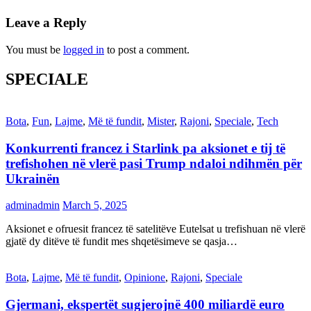
Leave a Reply
You must be
logged in
to post a comment.
SPECIALE
Bota
,
Fun
,
Lajme
,
Më të fundit
,
Mister
,
Rajoni
,
Speciale
,
Tech
Konkurrenti francez i Starlink pa aksionet e tij të
trefishohen në vlerë pasi Trump ndaloi ndihmën për
Ukrainën
adminadmin
March 5, 2025
Aksionet e ofruesit francez të satelitëve Eutelsat u trefishuan në vlerë
gjatë dy ditëve të fundit mes shqetësimeve se qasja…
Bota
,
Lajme
,
Më të fundit
,
Opinione
,
Rajoni
,
Speciale
Gjermani, ekspertët sugjerojnë 400 miliardë euro