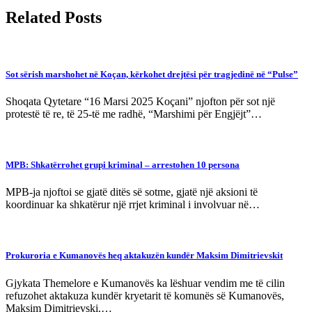
Related Posts
Sot sërish marshohet në Koçan, kërkohet drejtësi për tragjedinë në “Pulse”
Shoqata Qytetare “16 Marsi 2025 Koçani” njofton për sot një
protestë të re, të 25-të me radhë, “Marshimi për Engjëjt”…
MPB: Shkatërrohet grupi kriminal – arrestohen 10 persona
MPB-ja njoftoi se gjatë ditës së sotme, gjatë një aksioni të
koordinuar ka shkatërur një rrjet kriminal i involvuar në…
Prokuroria e Kumanovës heq aktakuzën kundër Maksim Dimitrievskit
Gjykata Themelore e Kumanovës ka lëshuar vendim me të cilin
refuzohet aktakuza kundër kryetarit të komunës së Kumanovës,
Maksim Dimitrievski.…