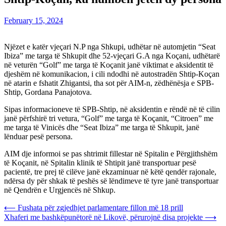
February 15, 2024
Njëzet e katër vjeçari N.P nga Shkupi, udhëtar në automjetin “Seat
Ibiza” me targa të Shkupit dhe 52-vjeçari G.A nga Koçani, udhëtarë
në veturën “Golf” me targa të Koçanit janë viktimat e aksidentit të
djeshëm në komunikacion, i cili ndodhi në autostradën Shtip-Koçan
në atarin e fshatit Zhigantsi, tha sot për AIM-n, zëdhënësja e SPB-
Shtip, Gordana Panajotova.
Sipas informacioneve të SPB-Shtip, në aksidentin e rëndë në të cilin
janë përfshirë tri vetura, “Golf” me targa të Koçanit, “Citroen” me
me targa të Vinicës dhe “Seat Ibiza” me targa të Shkupit, janë
lënduar pesë persona.
AIM dje informoi se pas shtrimit fillestar në Spitalin e Përgjithshëm
të Koçanit, në Spitalin klinik të Shtipit janë transportuar pesë
pacientë, tre prej të cilëve janë ekzaminuar në këtë qendër rajonale,
ndërsa dy për shkak të peshës së lëndimeve të tyre janë transportuar
në Qendrën e Urgjencës në Shkup.
Post
⟵
Fushata për zgjedhjet parlamentare fillon më 18 prill
Xhaferi me bashkëpunëtorë në Likovë, përurojnë disa projekte
⟶
navigation