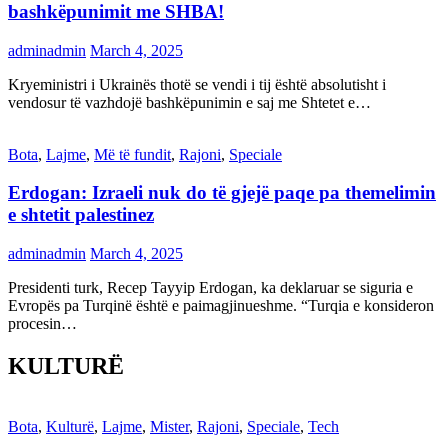
bashkëpunimit me SHBA!
adminadmin
March 4, 2025
Kryeministri i Ukrainës thotë se vendi i tij është absolutisht i
vendosur të vazhdojë bashkëpunimin e saj me Shtetet e…
Bota
,
Lajme
,
Më të fundit
,
Rajoni
,
Speciale
Erdogan: Izraeli nuk do të gjejë paqe pa themelimin
e shtetit palestinez
adminadmin
March 4, 2025
Presidenti turk, Recep Tayyip Erdogan, ka deklaruar se siguria e
Evropës pa Turqinë është e paimagjinueshme. “Turqia e konsideron
procesin…
KULTURË
Bota
,
Kulturë
,
Lajme
,
Mister
,
Rajoni
,
Speciale
,
Tech