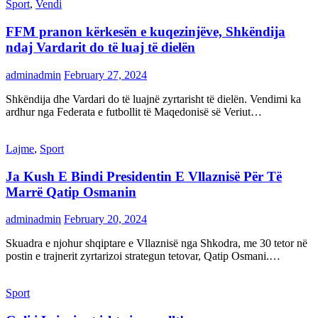
Sport
,
Vendi
FFM pranon kërkesën e kuqezinjëve, Shkëndija
ndaj Vardarit do të luaj të dielën
adminadmin
February 27, 2024
Shkëndija dhe Vardari do të luajnë zyrtarisht të dielën. Vendimi ka
ardhur nga Federata e futbollit të Maqedonisë së Veriut…
Lajme
,
Sport
Ja Kush E Bindi Presidentin E Vllaznisë Për Të
Marrë Qatip Osmanin
adminadmin
February 20, 2024
Skuadra e njohur shqiptare e Vllaznisë nga Shkodra, me 30 tetor në
postin e trajnerit zyrtarizoi strategun tetovar, Qatip Osmani.…
Sport