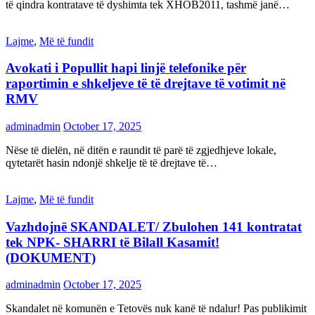
të qindra kontratave të dyshimta tek XHOB2011, tashmë janë…
Lajme
,
Më të fundit
Avokati i Popullit hapi linjë telefonike për
raportimin e shkeljeve të të drejtave të votimit në
RMV
adminadmin
October 17, 2025
Nëse të dielën, në ditën e raundit të parë të zgjedhjeve lokale,
qytetarët hasin ndonjë shkelje të të drejtave të…
Lajme
,
Më të fundit
Vazhdojnē SKANDALET/ Zbulohen 141 kontratat
tek NPK- SHARRI të Bilall Kasamit!
(DOKUMENT)
adminadmin
October 17, 2025
Skandalet në komunën e Tetovës nuk kanë të ndalur! Pas publikimit