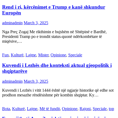
Rend i ri, kërcënimet e Trump e kanë shkundur
Europën
adminadmin
March 3, 2025
Nga Preç Zogaj Me rikthimin e bujshëm në Shtëpinë e Bardhë,
Presidenti Tramp po e trondit status-quonë ndërkombëtare të
miqësive,…
Fun
,
Kulturë
,
Lajme
,
Mister
,
Opinione
,
Speciale
Kuvendi i Lezhës dhe konteksti aktual gjeopolitik i
shqiptarëve
adminadmin
March 3, 2025
Kuvendi i Lezhës i vitit 1444 është një ngjarje historike që edhe sot
prodhon mesazhe rëndësishme për kombin shqiptar. Ky…
Bota
,
Kulturë
,
Lajme
,
Më të fundit
,
Opinione
,
Rajoni
,
Speciale
,
top