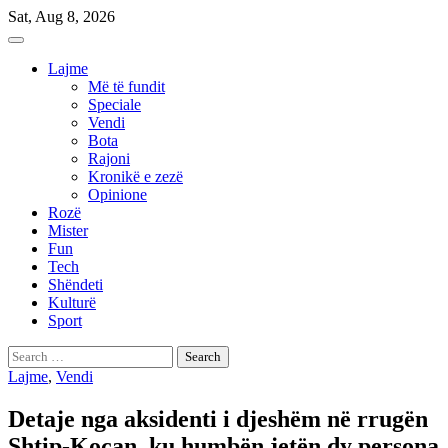
Skip
Sat, Aug 8, 2026
to
content
Lajme
Më të fundit
Speciale
Vendi
Bota
Rajoni
Kronikë e zezë
Opinione
Rozë
Mister
Fun
Tech
Shëndeti
Kulturë
Sport
Search
for:
Lajme
,
Vendi
Detaje nga aksidenti i djeshëm në rrugën
Shtip-Koçan, ku humbën jetën dy persona