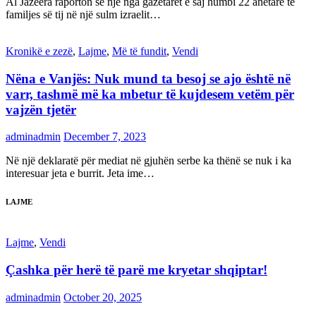
Al Jazeera raporton se një nga gazetarët e saj humbi 22 anëtarë të
familjes së tij në një sulm izraelit…
Kronikë e zezë
,
Lajme
,
Më të fundit
,
Vendi
Nëna e Vanjës: Nuk mund ta besoj se ajo është në
varr, tashmë më ka mbetur të kujdesem vetëm për
vajzën tjetër
adminadmin
December 7, 2023
Në një deklaratë për mediat në gjuhën serbe ka thënë se nuk i ka
interesuar jeta e burrit. Jeta ime…
LAJME
Lajme
,
Vendi
Çashka për herë të parë me kryetar shqiptar!
adminadmin
October 20, 2025