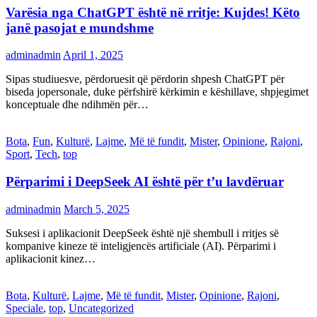
Varësia nga ChatGPT është në rritje: Kujdes! Këto
janë pasojat e mundshme
adminadmin
April 1, 2025
Sipas studiuesve, përdoruesit që përdorin shpesh ChatGPT për
biseda jopersonale, duke përfshirë kërkimin e këshillave, shpjegimet
konceptuale dhe ndihmën për…
Bota
,
Fun
,
Kulturë
,
Lajme
,
Më të fundit
,
Mister
,
Opinione
,
Rajoni
,
Sport
,
Tech
,
top
Përparimi i DeepSeek AI është për t’u lavdëruar
adminadmin
March 5, 2025
Suksesi i aplikacionit DeepSeek është një shembull i rritjes së
kompanive kineze të inteligjencës artificiale (AI). Përparimi i
aplikacionit kinez…
Bota
,
Kulturë
,
Lajme
,
Më të fundit
,
Mister
,
Opinione
,
Rajoni
,
Speciale
,
top
,
Uncategorized