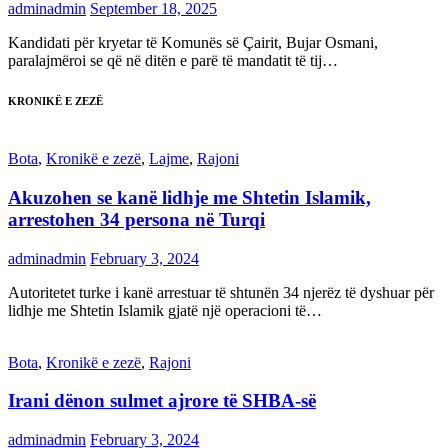
adminadmin
September 18, 2025
Kandidati për kryetar të Komunës së Çairit, Bujar Osmani,
paralajmëroi se që në ditën e parë të mandatit të tij…
KRONIKË E ZEZË
Bota
,
Kronikë e zezë
,
Lajme
,
Rajoni
Akuzohen se kanë lidhje me Shtetin Islamik,
arrestohen 34 persona në Turqi
adminadmin
February 3, 2024
Autoritetet turke i kanë arrestuar të shtunën 34 njerëz të dyshuar për
lidhje me Shtetin Islamik gjatë një operacioni të…
Bota
,
Kronikë e zezë
,
Rajoni
Irani dënon sulmet ajrore të SHBA-së
adminadmin
February 3, 2024