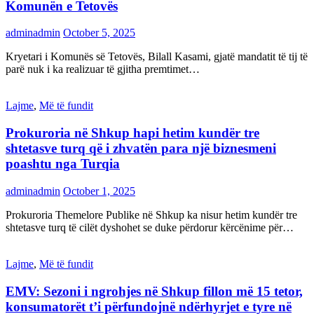
Komunën e Tetovës
adminadmin
October 5, 2025
Kryetari i Komunës së Tetovës, Bilall Kasami, gjatë mandatit të tij të
parë nuk i ka realizuar të gjitha premtimet…
Lajme
,
Më të fundit
Prokuroria në Shkup hapi hetim kundër tre
shtetasve turq që i zhvatën para një biznesmeni
poashtu nga Turqia
adminadmin
October 1, 2025
Prokuroria Themelore Publike në Shkup ka nisur hetim kundër tre
shtetasve turq të cilët dyshohet se duke përdorur kërcënime për…
Lajme
,
Më të fundit
EMV: Sezoni i ngrohjes në Shkup fillon më 15 tetor,
konsumatorët t’i përfundojnë ndërhyrjet e tyre në