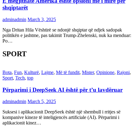
E megjithatë Amerika është opsioni më i mirë për
shqiptarët
adminadmin
March 3, 2025
Nga Dritan Hila Vështirë se ndonjë shqiptar që ndjek sadopak
politikën e jashtme, pas takimit Trump-Zhelenski, nuk ka menduar:
Po…
SPORT
Bota
,
Fun
,
Kulturë
,
Lajme
,
Më të fundit
,
Mister
,
Opinione
,
Rajoni
,
Sport
,
Tech
,
top
Përparimi i DeepSeek AI është për t’u lavdëruar
adminadmin
March 5, 2025
Suksesi i aplikacionit DeepSeek është një shembull i rritjes së
kompanive kineze të inteligjencës artificiale (AI). Përparimi i
aplikacionit kinez…