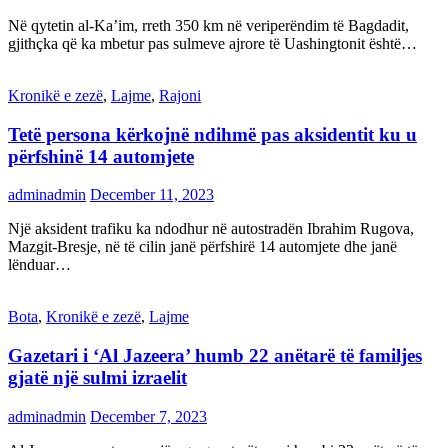
Në qytetin al-Ka’im, rreth 350 km në veriperëndim të Bagdadit,
gjithçka që ka mbetur pas sulmeve ajrore të Uashingtonit është…
Kronikë e zezë
,
Lajme
,
Rajoni
Tetë persona kërkojnë ndihmë pas aksidentit ku u
përfshinë 14 automjete
adminadmin
December 11, 2023
Një aksident trafiku ka ndodhur në autostradën Ibrahim Rugova,
Mazgit-Bresje, në të cilin janë përfshirë 14 automjete dhe janë
lënduar…
Bota
,
Kronikë e zezë
,
Lajme
Gazetari i ‘Al Jazeera’ humb 22 anëtarë të familjes
gjatë një sulmi izraelit
adminadmin
December 7, 2023