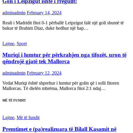
Goli i Leipzigut ishte i rregullt!
adminadmin
February 14, 2024
Reali i Madridit fitoi 0-1 përballë Leipzigut falë një goli shumë të
bukur të Brahim Diaz, duke hedhur një hap…
Lajme
,
Sport
Muriqi i lumtur për përkrahjen nga tifozët, uron të
qëndrojë gjatë tek Mallorca
adminadmin
February 12, 2024
Vedat Muriqi është shprehur i lumtur për golin që i solli fitoren
Mallorcas. Të dielën mbrëma, Mallorca fitoi 2:1 ndaj…
MË TË FUNDIT
Lajme
,
Më të fundit
Premtimet e (pa)realizuara të Bilall Kasamit në