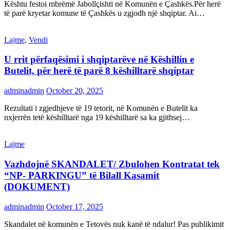
Kështu festoi mbrëmë Jabollçishti në Komunën e Çashkës.Për herë
të parë kryetar komune të Çashkës u zgjodh një shqiptar. Ai…
Lajme
,
Vendi
U rrit përfaqësimi i shqiptarëve në Këshillin e
Butelit, për herë të parë 8 këshilltarë shqiptar
adminadmin
October 20, 2025
Rezultati i zgjedhjeve të 19 tetorit, në Komunën e Butelit ka
nxjerrën tetë këshilltarë nga 19 këshilltarë sa ka gjithsej…
Lajme
Vazhdojnë SKANDALET/ Zbulohen Kontratat tek
“NP- PARKINGU” të Bilall Kasamit
(DOKUMENT)
adminadmin
October 17, 2025
Skandalet në komunën e Tetovës nuk kanë të ndalur! Pas publikimit