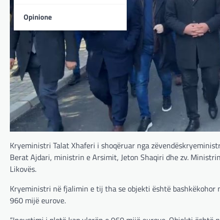
Opinione
Kryeministri Talat Xhaferi i shoqëruar nga zëvendëskryeministr
Berat Ajdari, ministrin e Arsimit, Jeton Shaqiri dhe zv. Mini
Likovës.
Kryeministri në fjalimin e tij tha se objekti është bashkëkohor 
960 mijë eurove.
“Inevstimi i plotë kap vlerën e 960 mijë eurove. Objekti është