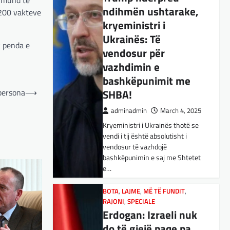
ndihmën ushtarake,
BOTA
,
KULTURË
,
LAJME
,
 200 vakteve
MË TË FUNDIT
,
OPINIONE
,
RAJONI
,
kryeministri i
SPECIALE
,
TOP
Ukrainës: Të
E megjithatë
k penda e
vendosur për
Amerika është
vazhdimin e
opsioni më i mirë për
bashkëpunimit me
shqiptarët
persona
⟶
SHBA!
adminadmin
March 3, 2025
adminadmin
March 4, 2025
Nga Dritan Hila Vështirë se
Kryeministri i Ukrainës thotë se
ndonjë shqiptar që ndjek sadopak
vendi i tij është absolutisht i
politikën e jashtme, pas takimit
vendosur të vazhdojë
Trump-Zhelenski, nuk ka
bashkëpunimin e saj me Shtetet
menduar: Po…
e…
BOTA
,
KULTURË
,
LAJME
,
MISTER
,
RAJONI
,
SPECIALE
,
TECH
BOTA
,
LAJME
,
MË TË FUNDIT
,
Varësia nga ChatGPT
RAJONI
,
SPECIALE
Erdogan: Izraeli nuk
është në rritje:
do të gjejë paqe pa