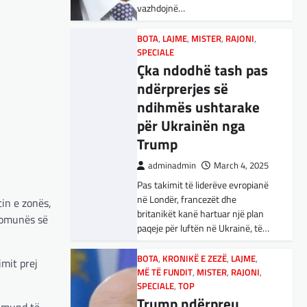
vazhdojnë…
Nga Preç Zogaj Me rikthimin e
bujshëm në Shtëpinë e Bardhë,
BOTA
,
LAJME
,
MISTER
,
RAJONI
,
Presidenti Tramp po e trondit
SPECIALE
status-quonë ndërkombëtare të
Çka ndodhë tash pas
miqësive,…
ndërprerjes së
ndihmës ushtarake
FUN
,
KULTURË
,
LAJME
,
MISTER
,
OPINIONE
,
SPECIALE
për Ukrainën nga
Kuvendi i Lezhës dhe
Trump
konteksti aktual
adminadmin
March 4, 2025
gjeopolitik i
Pas takimit të liderëve evropianë
shqiptarëve
në Londër, francezët dhe
in e zonës,
adminadmin
March 3, 2025
britanikët kanë hartuar një plan
 komunës së
paqeje për luftën në Ukrainë, të…
Kuvendi i Lezhës i vitit 1444
është një ngjarje historike që
edhe sot prodhon mesazhe
BOTA
,
KRONIKË E ZEZË
,
LAJME
,
imit prej
MË TË FUNDIT
rëndësishme për kombin
,
MISTER
,
RAJONI
,
SPECIALE
,
TOP
shqiptar. Ky…
Trump ndërpreu
ë mund të