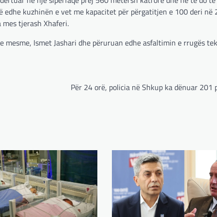
të edhe kuzhinën e vet me kapacitet për përgatitjen e 100 deri në
a mes tjerash Xhaferi.
 e mesme, Ismet Jashari dhe përuruan edhe asfaltimin e rrugës te
Për 24 orë, policia në Shkup ka dënuar 201 