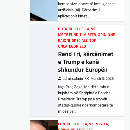
adminadmin
March 5, 2025
kompanive kineze të inteligjencës
Maqedonisë së Veriut…
Aksionet e ofruesit francez të
artificiale (AI). Përparimi i
satelitëve Eutelsat u trefishuan
aplikacionit kinez…
LAJME
,
SPORT
në vlerë gjatë dy ditëve të fundit
Ja Kush E Bindi
mes shqetësimeve se qasja…
BOTA
,
KULTURË
,
LAJME
,
Presidentin E
MË TË FUNDIT
,
MISTER
,
OPINIONE
,
Vllaznisë Për Të
BOTA
RAJONI
,
LAJME
,
SPECIALE
,
MË TË FUNDIT
,
TOP
,
,
OPINIONE
UNCATEGORIZED
Marrë Qatip Osmanin
,
RAJONI
,
SPECIALE
Gjermani, ekspertët
Rend i ri, kërcënimet
adminadmin
February 20,
sugjerojnë 400
e Trump e kanë
2024
miliardë euro për
shkundur Europën
Skuadra e njohur shqiptare e
mbrojtje
Vllaznisë nga Shkodra, me 30
adminadmin
March 3, 2025
tetor në postin e trajnerit
Nga Preç Zogaj Me rikthimin e
adminadmin
March 4, 2025
zyrtarizoi strategun tetovar, Qatip
bujshëm në Shtëpinë e Bardhë,
Gjermania ndodhet aktualisht në
Osmani.…
Presidenti Tramp po e trondit
kulmin e përpjekjeve për krijimin e
status-quonë ndërkombëtare të
qeverisë dhe koha nuk pret.
SPORT
miqësive,…
CDU/CSU dhe SPD po
Goli i Leipzigut ishte i
vazhdojnë…
rregullt!
FUN
,
KULTURË
,
LAJME
,
MISTER
,
OPINIONE
,
SPECIALE