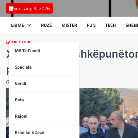
Skip
Sun, Aug 9, 2026
to
content
LAJME
ROZË
MISTER
FUN
TECH
SHËN
LAJME
,
VENDI
Më Të Fundit
Xhaferi me bashkëpunëtorë
projekte
Speciale
February 15, 2024
Vendi
Bota
Rajoni
Kronikë E Zezë