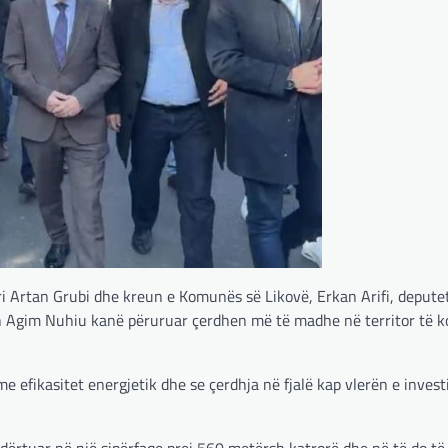
i Artan Grubi dhe kreun e Komunës së Likovë, Erkan Arifi, deputet
strin Agim Nuhiu kanë përuruar çerdhen më të madhe në territor të
me efikasitet energjetik dhe se çerdhja në fjalë kap vlerën e invest
 ndërtuar në një sipërfaqe prej 560 metërsh katrorë dhe në të do t