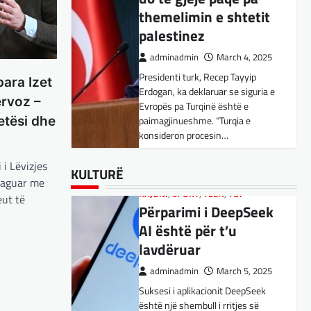
Kujdes! Këto janë
themelimin e shtetit
pasojat e mundshme
palestinez
adminadmin
April 1, 2025
adminadmin
March 4, 2025
Sipas studiuesve, përdoruesit që
Presidenti turk, Recep Tayyip
përdorin shpesh ChatGPT për
ara Izet
Erdogan, ka deklaruar se siguria e
biseda jopersonale, duke
ervoz –
Evropës pa Turqinë është e
përfshirë kërkimin e këshillave,
SPORT
,
VENDI
etësi dhe
paimagjinueshme. “Turqia e
shpjegimet konceptuale dhe
FFM pranon
konsideron procesin…
ndihmën për…
kërkesën e
 i Lëvizjes
kuqezinjëve,
BOTA
BOTA
,
,
FUN
FUN
,
,
LAJME
KULTURË
,
MË TË FUNDIT
,
LAJME
,
,
KULTURË
MISTER
MË TË FUNDIT
,
RAJONI
,
MISTER
,
SPECIALE
,
OPINIONE
,
TECH
,
reaguar me
Shkëndija ndaj
Konkurrenti francez i
RAJONI
,
SPORT
,
TECH
,
TOP
eut të
Vardarit do të luaj të
Përparimi i DeepSeek
Starlink pa aksionet e
dielën
AI është për t’u
tij të trefishohen në
lavdëruar
adminadmin
February 27,
vlerë pasi Trump
2024
ndaloi ndihmën për
adminadmin
March 5, 2025
Shkëndija dhe Vardari do të luajnë
Ukrainën
Suksesi i aplikacionit DeepSeek
zyrtarisht të dielën. Vendimi ka
është një shembull i rritjes së
ardhur nga Federata e futbollit të