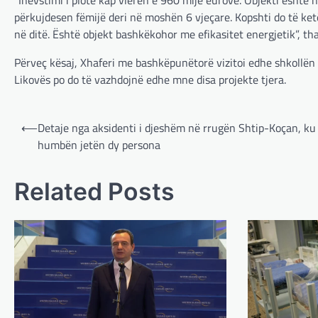
përkujdesen fëmijë deri në moshën 6 vjeçare. Kopshti do të ke
në ditë. Është objekt bashkëkohor me efikasitet energjetik”, th
Përveç kësaj, Xhaferi me bashkëpunëtorë vizitoi edhe shkollën
Likovës po do të vazhdojnë edhe mne disa projekte tjera.
Post
⟵
Detaje nga aksidenti i djeshëm në rrugën Shtip-Koçan, ku
navigation
humbën jetën dy persona
Related Posts