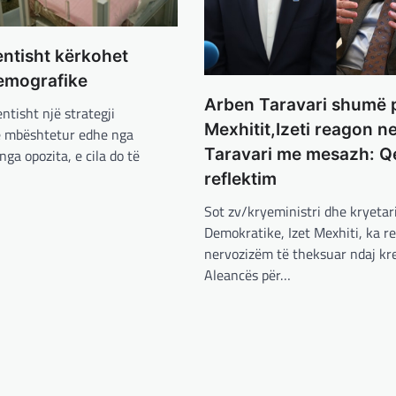
ntisht kërkohet
demografike
Arben Taravari shumë p
ntisht një strategji
Mexhitit,Izeti reagon n
e mbështetur edhe nga
Taravari me mesazh: Q
nga opozita, e cila do të
reflektim
Sot zv/kryeministri dhe kryetari
Demokratike, Izet Mexhiti, ka 
nervozizëm të theksuar ndaj kr
Aleancës për…