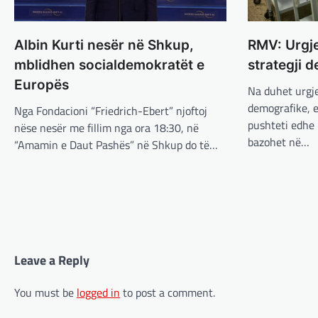
Albin Kurti nesër në Shkup,
RMV: Urgje
mblidhen socialdemokratët e
strategji 
Europës
Na duhet urgje
demografike, 
Nga Fondacioni “Friedrich-Ebert” njoftoj
pushteti edhe 
nëse nesër me fillim nga ora 18:30, në
bazohet në…
“Amamin e Daut Pashës” në Shkup do të…
Leave a Reply
You must be
logged in
to post a comment.