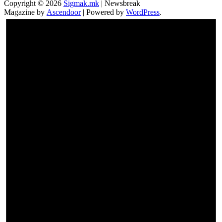
Copyright © 2026
Sigmak.mk
| Newsbreak
Magazine by
Ascendoor
| Powered by
WordPress
.