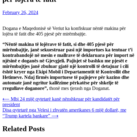
February 26, 2024
Dogana e Maqedonisë së Veriut ka konfiskuar nëntë makina për
lojëra të fatit dhe 405 pjesë për mirëmbajtje.
“Nëntë makina të lojërave të fatit, si dhe 405 pjesë për
mirëmbajtje, janë sekuestruar pasi një importues ka tentuar t’i
kontrabandojë në mesin e mallrave të deklaruara për import në
njësinë e doganës në Gjevgjeli. Pajisjet së bashku me pjesët e
mirëmbajtjes janë zbuluar gjatë një kontrolli të detajuar i cili
është kryer nga Ekipi Mobil i Departamentit të Kontrollit dhe
Hetimeve. Ndaj firmës importuese të pajisjeve për kazino dhe
automate janë ngritur kallëzime përkatëse për shkelje të
rregullave doganore”,
thonë mes tjerash nga Doganat.
Post
⟵
Mbi 24 mijë qytetarë kanë nënshkruar për kandidatët për
president
navigation
Disa qytetarë nga Velesi i zhvatën amerikanes 6 mijë dollarë, me
“Trump kartela bankare”
⟶
Related Posts