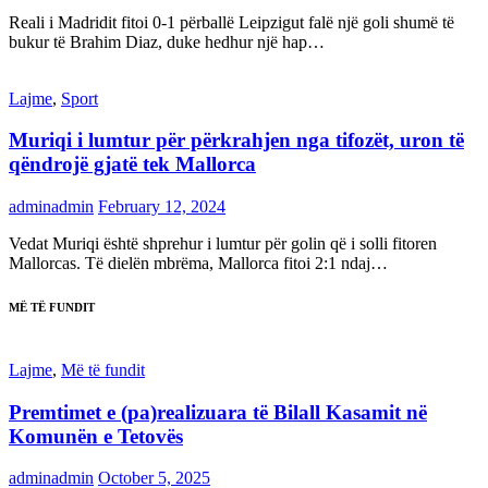
Reali i Madridit fitoi 0-1 përballë Leipzigut falë një goli shumë të
bukur të Brahim Diaz, duke hedhur një hap…
Lajme
,
Sport
Muriqi i lumtur për përkrahjen nga tifozët, uron të
qëndrojë gjatë tek Mallorca
adminadmin
February 12, 2024
Vedat Muriqi është shprehur i lumtur për golin që i solli fitoren
Mallorcas. Të dielën mbrëma, Mallorca fitoi 2:1 ndaj…
MË TË FUNDIT
Lajme
,
Më të fundit
Premtimet e (pa)realizuara të Bilall Kasamit në
Komunën e Tetovës
adminadmin
October 5, 2025