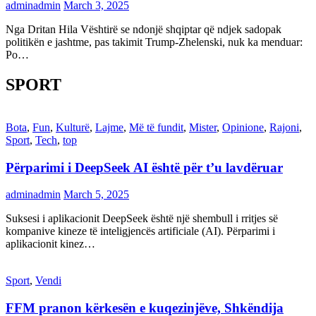
adminadmin
March 3, 2025
Nga Dritan Hila Vështirë se ndonjë shqiptar që ndjek sadopak
politikën e jashtme, pas takimit Trump-Zhelenski, nuk ka menduar:
Po…
SPORT
Bota
,
Fun
,
Kulturë
,
Lajme
,
Më të fundit
,
Mister
,
Opinione
,
Rajoni
,
Sport
,
Tech
,
top
Përparimi i DeepSeek AI është për t’u lavdëruar
adminadmin
March 5, 2025
Suksesi i aplikacionit DeepSeek është një shembull i rritjes së
kompanive kineze të inteligjencës artificiale (AI). Përparimi i
aplikacionit kinez…
Sport
,
Vendi
FFM pranon kërkesën e kuqezinjëve, Shkëndija