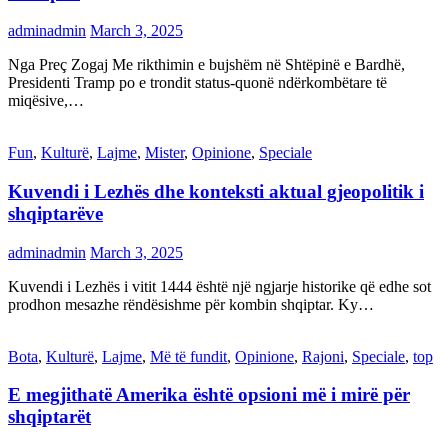
adminadmin
March 3, 2025
Nga Preç Zogaj Me rikthimin e bujshëm në Shtëpinë e Bardhë,
Presidenti Tramp po e trondit status-quonë ndërkombëtare të
miqësive,…
Fun
,
Kulturë
,
Lajme
,
Mister
,
Opinione
,
Speciale
Kuvendi i Lezhës dhe konteksti aktual gjeopolitik i
shqiptarëve
adminadmin
March 3, 2025
Kuvendi i Lezhës i vitit 1444 është një ngjarje historike që edhe sot
prodhon mesazhe rëndësishme për kombin shqiptar. Ky…
Bota
,
Kulturë
,
Lajme
,
Më të fundit
,
Opinione
,
Rajoni
,
Speciale
,
top
E megjithatë Amerika është opsioni më i mirë për
shqiptarët