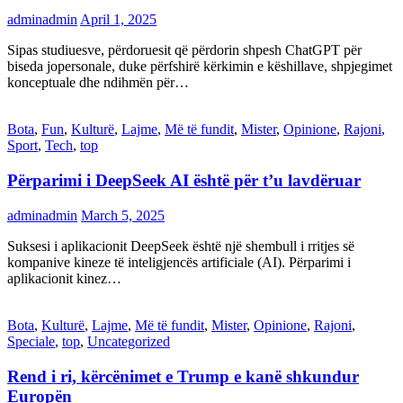
adminadmin
April 1, 2025
Sipas studiuesve, përdoruesit që përdorin shpesh ChatGPT për
biseda jopersonale, duke përfshirë kërkimin e këshillave, shpjegimet
konceptuale dhe ndihmën për…
Bota
,
Fun
,
Kulturë
,
Lajme
,
Më të fundit
,
Mister
,
Opinione
,
Rajoni
,
Sport
,
Tech
,
top
Përparimi i DeepSeek AI është për t’u lavdëruar
adminadmin
March 5, 2025
Suksesi i aplikacionit DeepSeek është një shembull i rritjes së
kompanive kineze të inteligjencës artificiale (AI). Përparimi i
aplikacionit kinez…
Bota
,
Kulturë
,
Lajme
,
Më të fundit
,
Mister
,
Opinione
,
Rajoni
,
Speciale
,
top
,
Uncategorized
Rend i ri, kërcënimet e Trump e kanë shkundur
Europën