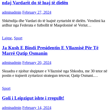
ndaj Vardarit do të luaj të dielën
adminadmin
February 27, 2024
Shkëndija dhe Vardari do të luajnë zyrtarisht të dielën. Vendimi ka
ardhur nga Federata e futbollit të Maqedonisë së Veriut…
Lajme
,
Sport
Ja Kush E Bindi Presidentin E Vllaznisë Për Të
Marrë Qatip Osmanin
adminadmin
February 20, 2024
Skuadra e njohur shqiptare e Vllaznisë nga Shkodra, me 30 tetor në
postin e trajnerit zyrtarizoi strategun tetovar, Qatip Osmani.…
Sport
Goli i Leipzigut ishte i rregullt!
adminadmin
February 14, 2024