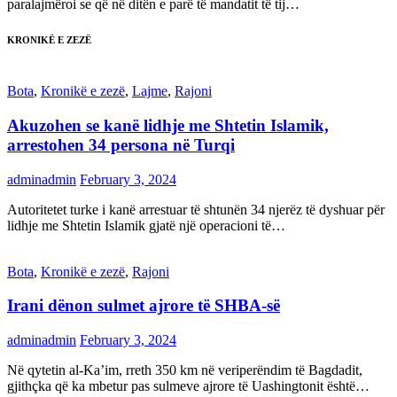
paralajmëroi se që në ditën e parë të mandatit të tij…
KRONIKË E ZEZË
Bota
,
Kronikë e zezë
,
Lajme
,
Rajoni
Akuzohen se kanë lidhje me Shtetin Islamik,
arrestohen 34 persona në Turqi
adminadmin
February 3, 2024
Autoritetet turke i kanë arrestuar të shtunën 34 njerëz të dyshuar për
lidhje me Shtetin Islamik gjatë një operacioni të…
Bota
,
Kronikë e zezë
,
Rajoni
Irani dënon sulmet ajrore të SHBA-së
adminadmin
February 3, 2024
Në qytetin al-Ka’im, rreth 350 km në veriperëndim të Bagdadit,
gjithçka që ka mbetur pas sulmeve ajrore të Uashingtonit është…