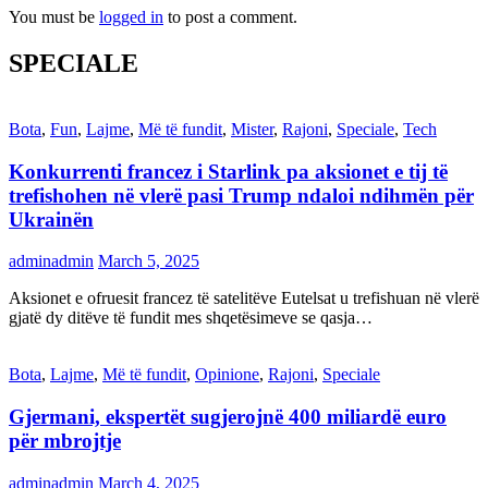
You must be
logged in
to post a comment.
SPECIALE
Bota
,
Fun
,
Lajme
,
Më të fundit
,
Mister
,
Rajoni
,
Speciale
,
Tech
Konkurrenti francez i Starlink pa aksionet e tij të
trefishohen në vlerë pasi Trump ndaloi ndihmën për
Ukrainën
adminadmin
March 5, 2025
Aksionet e ofruesit francez të satelitëve Eutelsat u trefishuan në vlerë
gjatë dy ditëve të fundit mes shqetësimeve se qasja…
Bota
,
Lajme
,
Më të fundit
,
Opinione
,
Rajoni
,
Speciale
Gjermani, ekspertët sugjerojnë 400 miliardë euro
për mbrojtje
adminadmin
March 4, 2025