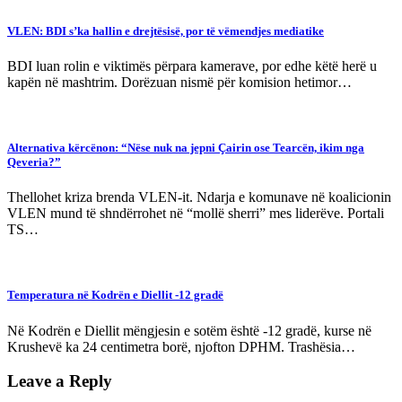
VLEN: BDI s’ka hallin e drejtësisë, por të vëmendjes mediatike
BDI luan rolin e viktimës përpara kamerave, por edhe këtë herë u
kapën në mashtrim. Dorëzuan nismë për komision hetimor…
Alternativa kërcënon: “Nëse nuk na jepni Çairin ose Tearcën, ikim nga
Qeveria?”
Thellohet kriza brenda VLEN-it. Ndarja e komunave në koalicionin
VLEN mund të shndërrohet në “mollë sherri” mes liderëve. Portali
TS…
Temperatura në Kodrën e Diellit -12 gradë
Në Kodrën e Diellit mëngjesin e sotëm është -12 gradë, kurse në
Krushevë ka 24 centimetra borë, njofton DPHM. Trashësia…
Leave a Reply