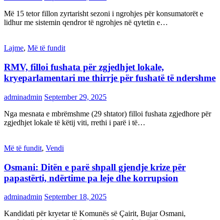
Më 15 tetor fillon zyrtarisht sezoni i ngrohjes për konsumatorët e
lidhur me sistemin qendror të ngrohjes në qytetin e…
Lajme
,
Më të fundit
RMV, filloi fushata për zgjedhjet lokale,
kryeparlamentari me thirrje për fushatë të ndershme
adminadmin
September 29, 2025
Nga mesnata e mbrëmshme (29 shtator) filloi fushata zgjedhore për
zgjedhjet lokale të këtij viti, rrethi i parë i të…
Më të fundit
,
Vendi
Osmani: Ditën e parë shpall gjendje krize për
papastërti, ndërtime pa leje dhe korrupsion
adminadmin
September 18, 2025
Kandidati për kryetar të Komunës së Çairit, Bujar Osmani,