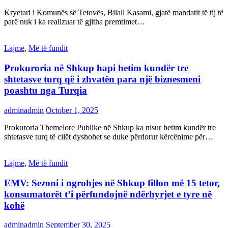
Kryetari i Komunës së Tetovës, Bilall Kasami, gjatë mandatit të tij të
parë nuk i ka realizuar të gjitha premtimet…
Lajme
,
Më të fundit
Prokuroria në Shkup hapi hetim kundër tre
shtetasve turq që i zhvatën para një biznesmeni
poashtu nga Turqia
adminadmin
October 1, 2025
Prokuroria Themelore Publike në Shkup ka nisur hetim kundër tre
shtetasve turq të cilët dyshohet se duke përdorur kërcënime për…
Lajme
,
Më të fundit
EMV: Sezoni i ngrohjes në Shkup fillon më 15 tetor,
konsumatorët t’i përfundojnë ndërhyrjet e tyre në
kohë
adminadmin
September 30, 2025