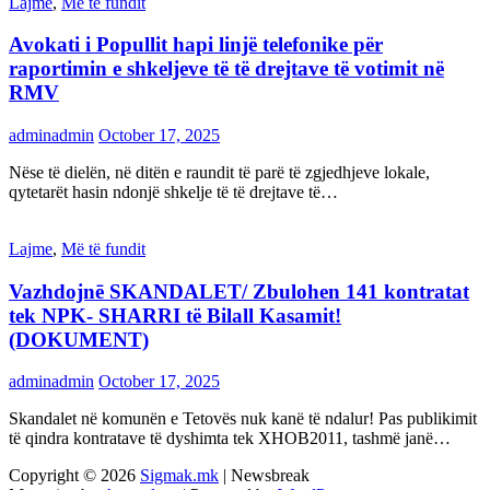
Lajme
,
Më të fundit
Avokati i Popullit hapi linjë telefonike për
raportimin e shkeljeve të të drejtave të votimit në
RMV
adminadmin
October 17, 2025
Nëse të dielën, në ditën e raundit të parë të zgjedhjeve lokale,
qytetarët hasin ndonjë shkelje të të drejtave të…
Lajme
,
Më të fundit
Vazhdojnē SKANDALET/ Zbulohen 141 kontratat
tek NPK- SHARRI të Bilall Kasamit!
(DOKUMENT)
adminadmin
October 17, 2025
Skandalet në komunën e Tetovës nuk kanë të ndalur! Pas publikimit
të qindra kontratave të dyshimta tek XHOB2011, tashmë janë…
Copyright © 2026
Sigmak.mk
| Newsbreak