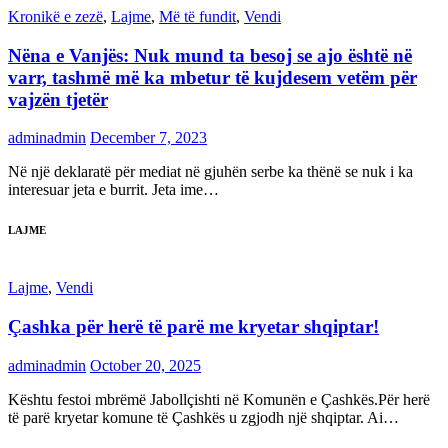
Kronikë e zezë
,
Lajme
,
Më të fundit
,
Vendi
Nëna e Vanjës: Nuk mund ta besoj se ajo është në
varr, tashmë më ka mbetur të kujdesem vetëm për
vajzën tjetër
adminadmin
December 7, 2023
Në një deklaratë për mediat në gjuhën serbe ka thënë se nuk i ka
interesuar jeta e burrit. Jeta ime…
LAJME
Lajme
,
Vendi
Çashka për herë të parë me kryetar shqiptar!
adminadmin
October 20, 2025
Kështu festoi mbrëmë Jabollçishti në Komunën e Çashkës.Për herë
të parë kryetar komune të Çashkës u zgjodh një shqiptar. Ai…