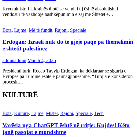
Kryeministri i Ukrainës thotë se vendi i tij është absolutisht i
vendosur të vazhdojë bashkëpunimin e saj me Shtetet e…
Bota
,
Lajme
,
Më të fundit
,
Rajoni
,
Speciale
Erdogan: Izraeli nuk do të gjejë paqe pa themelimin
e shtetit palestinez
adminadmin
March 4, 2025
Presidenti turk, Recep Tayyip Erdogan, ka deklaruar se siguria e
Evropës pa Turqinë është e paimagjinueshme. “Turqia e konsideron
procesin…
KULTURË
Bota
,
Kulturë
,
Lajme
,
Mister
,
Rajoni
,
Speciale
,
Tech
Varësia nga ChatGPT është në rritje: Kujdes! Këto
janë pasojat e mundshme