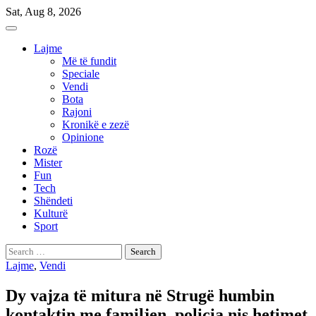
Skip
Sat, Aug 8, 2026
to
content
Lajme
Më të fundit
Speciale
Vendi
Bota
Rajoni
Kronikë e zezë
Opinione
Rozë
Mister
Fun
Tech
Shëndeti
Kulturë
Sport
Search
for:
Lajme
,
Vendi
Dy vajza të mitura në Strugë humbin
kontaktin me familjen, policia nis hetimet