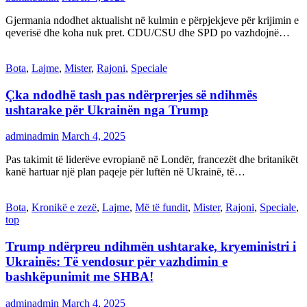
Gjermania ndodhet aktualisht në kulmin e përpjekjeve për krijimin e
qeverisë dhe koha nuk pret. CDU/CSU dhe SPD po vazhdojnë…
Bota
,
Lajme
,
Mister
,
Rajoni
,
Speciale
Çka ndodhë tash pas ndërprerjes së ndihmës
ushtarake për Ukrainën nga Trump
adminadmin
March 4, 2025
Pas takimit të liderëve evropianë në Londër, francezët dhe britanikët
kanë hartuar një plan paqeje për luftën në Ukrainë, të…
Bota
,
Kronikë e zezë
,
Lajme
,
Më të fundit
,
Mister
,
Rajoni
,
Speciale
,
top
Trump ndërpreu ndihmën ushtarake, kryeministri i
Ukrainës: Të vendosur për vazhdimin e
bashkëpunimit me SHBA!
adminadmin
March 4, 2025