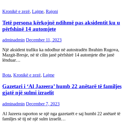
Kronikë e zezë
,
Lajme
,
Rajoni
Tetë persona kërkojnë ndihmë pas aksidentit ku u
përfshinë 14 automjete
adminadmin
December 11, 2023
Një aksident trafiku ka ndodhur në autostradën Ibrahim Rugova,
Mazgit-Bresje, në të cilin janë përfshirë 14 automjete dhe janë
lënduar…
Bota
,
Kronikë e zezë
,
Lajme
Gazetari i ‘Al Jazeera’ humb 22 anëtarë të familjes
gjatë një sulmi izraelit
adminadmin
December 7, 2023
Al Jazeera raporton se një nga gazetarët e saj humbi 22 anëtarë të
familjes së tij në një sulm izraelit…