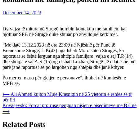
December 14, 2023
Dy vajza të mitura në Strugë humbin kontaktin me familjen, ka
njoftuar SPB në Strugë duke shtuar po zhvillojnë kërkimet.
“Me datë 13.12.2023 në ora 23:00 në Njësinë për Punë të
Brendshme Strugë, L.P.(43) nga fshati Moroishtë i Strugës, ka
raportuar se është larguar nga shtëpia familjare ,vajza e saj T.P.(14)
dhe shoqja e saj A.S.(15) nga fshati Lozhan, Strugë ,të cilat eshe më
parë janë raportuar se po largohen nga shtëpia dhe janë kthyer.
Po merren masa për gjetjen e personave”, thuhet në kumtesën e
MPB-së.
Post
⟵
Ali Ahmeti kujton Mujë Krasniqin në 25 vjetorin e rënies së tij
për liri
navigation
Kovaçevski: Forcat pro-ruse penguan nisjen e bisedimeve me BE-në
⟶
Related Posts