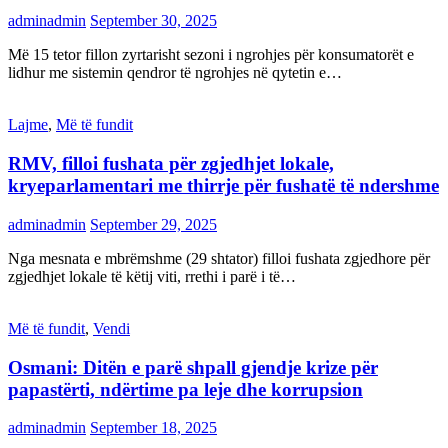
adminadmin
September 30, 2025
Më 15 tetor fillon zyrtarisht sezoni i ngrohjes për konsumatorët e
lidhur me sistemin qendror të ngrohjes në qytetin e…
Lajme
,
Më të fundit
RMV, filloi fushata për zgjedhjet lokale,
kryeparlamentari me thirrje për fushatë të ndershme
adminadmin
September 29, 2025
Nga mesnata e mbrëmshme (29 shtator) filloi fushata zgjedhore për
zgjedhjet lokale të këtij viti, rrethi i parë i të…
Më të fundit
,
Vendi
Osmani: Ditën e parë shpall gjendje krize për
papastërti, ndërtime pa leje dhe korrupsion
adminadmin
September 18, 2025