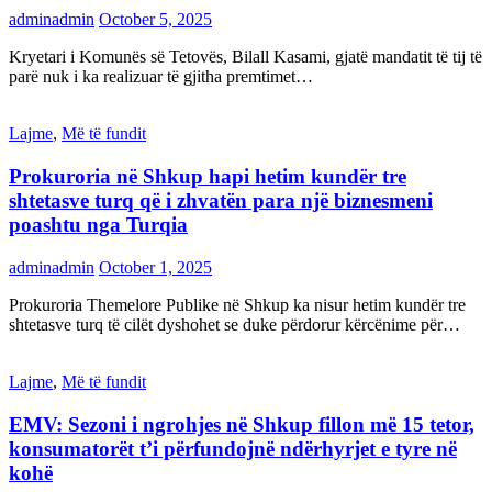
adminadmin
October 5, 2025
Kryetari i Komunës së Tetovës, Bilall Kasami, gjatë mandatit të tij të
parë nuk i ka realizuar të gjitha premtimet…
Lajme
,
Më të fundit
Prokuroria në Shkup hapi hetim kundër tre
shtetasve turq që i zhvatën para një biznesmeni
poashtu nga Turqia
adminadmin
October 1, 2025
Prokuroria Themelore Publike në Shkup ka nisur hetim kundër tre
shtetasve turq të cilët dyshohet se duke përdorur kërcënime për…
Lajme
,
Më të fundit
EMV: Sezoni i ngrohjes në Shkup fillon më 15 tetor,
konsumatorët t’i përfundojnë ndërhyrjet e tyre në
kohë