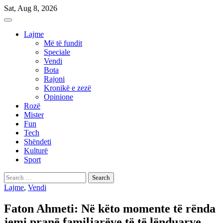
Skip
Sat, Aug 8, 2026
to
content
Lajme
Më të fundit
Speciale
Vendi
Bota
Rajoni
Kronikë e zezë
Opinione
Rozë
Mister
Fun
Tech
Shëndeti
Kulturë
Sport
Search
for:
Lajme
,
Vendi
Faton Ahmeti: Në këto momente të rënda
jemi pranë familjarëve të të lënduarve