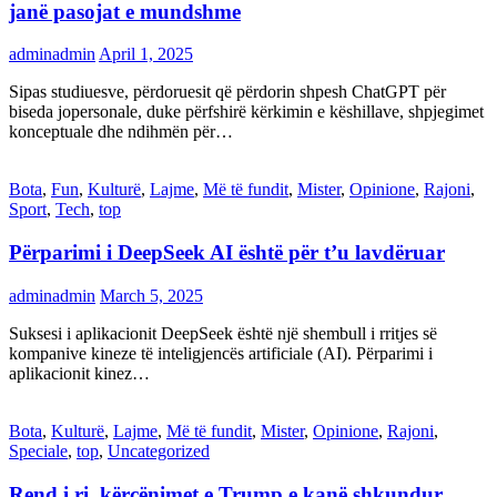
janë pasojat e mundshme
adminadmin
April 1, 2025
Sipas studiuesve, përdoruesit që përdorin shpesh ChatGPT për
biseda jopersonale, duke përfshirë kërkimin e këshillave, shpjegimet
konceptuale dhe ndihmën për…
Bota
,
Fun
,
Kulturë
,
Lajme
,
Më të fundit
,
Mister
,
Opinione
,
Rajoni
,
Sport
,
Tech
,
top
Përparimi i DeepSeek AI është për t’u lavdëruar
adminadmin
March 5, 2025
Suksesi i aplikacionit DeepSeek është një shembull i rritjes së
kompanive kineze të inteligjencës artificiale (AI). Përparimi i
aplikacionit kinez…
Bota
,
Kulturë
,
Lajme
,
Më të fundit
,
Mister
,
Opinione
,
Rajoni
,
Speciale
,
top
,
Uncategorized
Rend i ri, kërcënimet e Trump e kanë shkundur