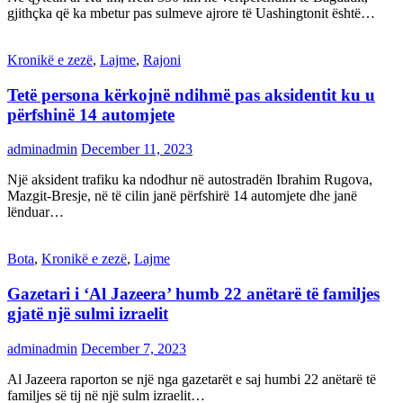
gjithçka që ka mbetur pas sulmeve ajrore të Uashingtonit është…
Kronikë e zezë
,
Lajme
,
Rajoni
Tetë persona kërkojnë ndihmë pas aksidentit ku u
përfshinë 14 automjete
adminadmin
December 11, 2023
Një aksident trafiku ka ndodhur në autostradën Ibrahim Rugova,
Mazgit-Bresje, në të cilin janë përfshirë 14 automjete dhe janë
lënduar…
Bota
,
Kronikë e zezë
,
Lajme
Gazetari i ‘Al Jazeera’ humb 22 anëtarë të familjes
gjatë një sulmi izraelit
adminadmin
December 7, 2023
Al Jazeera raporton se një nga gazetarët e saj humbi 22 anëtarë të
familjes së tij në një sulm izraelit…