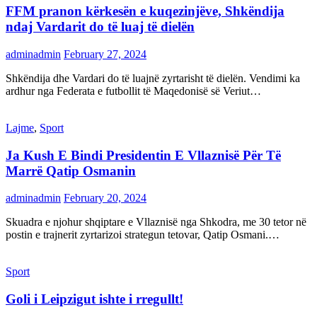
FFM pranon kërkesën e kuqezinjëve, Shkëndija
ndaj Vardarit do të luaj të dielën
adminadmin
February 27, 2024
Shkëndija dhe Vardari do të luajnë zyrtarisht të dielën. Vendimi ka
ardhur nga Federata e futbollit të Maqedonisë së Veriut…
Lajme
,
Sport
Ja Kush E Bindi Presidentin E Vllaznisë Për Të
Marrë Qatip Osmanin
adminadmin
February 20, 2024
Skuadra e njohur shqiptare e Vllaznisë nga Shkodra, me 30 tetor në
postin e trajnerit zyrtarizoi strategun tetovar, Qatip Osmani.…
Sport
Goli i Leipzigut ishte i rregullt!