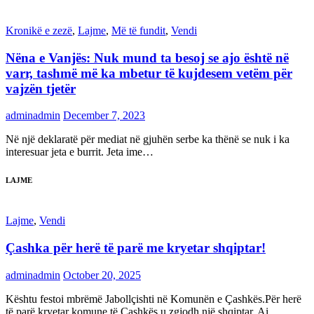
Kronikë e zezë
,
Lajme
,
Më të fundit
,
Vendi
Nëna e Vanjës: Nuk mund ta besoj se ajo është në
varr, tashmë më ka mbetur të kujdesem vetëm për
vajzën tjetër
adminadmin
December 7, 2023
Në një deklaratë për mediat në gjuhën serbe ka thënë se nuk i ka
interesuar jeta e burrit. Jeta ime…
LAJME
Lajme
,
Vendi
Çashka për herë të parë me kryetar shqiptar!
adminadmin
October 20, 2025
Kështu festoi mbrëmë Jabollçishti në Komunën e Çashkës.Për herë
të parë kryetar komune të Çashkës u zgjodh një shqiptar. Ai…