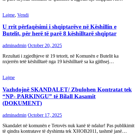
Lajme
,
Vendi
U rrit përfaqësimi i shqiptarëve në Këshillin e
Butelit, për herë të parë 8 këshilltarë shqiptar
adminadmin
October 20, 2025
Rezultati i zgjedhjeve të 19 tetorit, në Komunën e Butelit ka
nxjerrën tetë këshilltarë nga 19 këshilltarë sa ka gjithsej…
Lajme
Vazhdojnë SKANDALET/ Zbulohen Kontratat tek
“NP- PARKINGU” të Bilall Kasamit
(DOKUMENT)
adminadmin
October 17, 2025
Skandalet në komunën e Tetovës nuk kanë të ndalur! Pas publikimit
të qindra kontratave të dyshimta tek XHOB2011, tashmë janë…