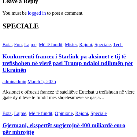
Leave a Reply
You must be
logged in
to post a comment.
SPECIALE
Bota
,
Fun
,
Lajme
,
Më të fundit
,
Mister
,
Rajoni
,
Speciale
,
Tech
Konkurrenti francez i Starlink pa aksionet e tij të
trefishohen në vlerë pasi Trump ndaloi ndihmën për
Ukrainën
adminadmin
March 5, 2025
Aksionet e ofruesit francez të satelitëve Eutelsat u trefishuan në vlerë
gjatë dy ditëve të fundit mes shqetësimeve se qasja…
Bota
,
Lajme
,
Më të fundit
,
Opinione
,
Rajoni
,
Speciale
Gjermani, ekspertët sugjerojnë 400 miliardë euro
për mbrojtje