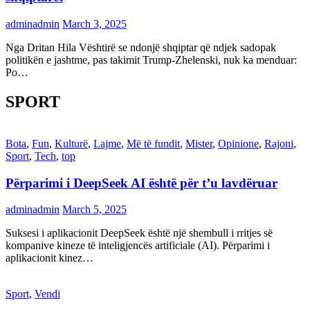
adminadmin
March 3, 2025
Nga Dritan Hila Vështirë se ndonjë shqiptar që ndjek sadopak
politikën e jashtme, pas takimit Trump-Zhelenski, nuk ka menduar:
Po…
SPORT
Bota
,
Fun
,
Kulturë
,
Lajme
,
Më të fundit
,
Mister
,
Opinione
,
Rajoni
,
Sport
,
Tech
,
top
Përparimi i DeepSeek AI është për t’u lavdëruar
adminadmin
March 5, 2025
Suksesi i aplikacionit DeepSeek është një shembull i rritjes së
kompanive kineze të inteligjencës artificiale (AI). Përparimi i
aplikacionit kinez…
Sport
,
Vendi