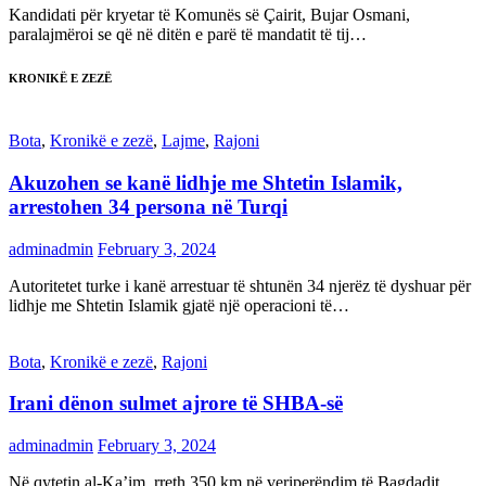
Kandidati për kryetar të Komunës së Çairit, Bujar Osmani,
paralajmëroi se që në ditën e parë të mandatit të tij…
KRONIKË E ZEZË
Bota
,
Kronikë e zezë
,
Lajme
,
Rajoni
Akuzohen se kanë lidhje me Shtetin Islamik,
arrestohen 34 persona në Turqi
adminadmin
February 3, 2024
Autoritetet turke i kanë arrestuar të shtunën 34 njerëz të dyshuar për
lidhje me Shtetin Islamik gjatë një operacioni të…
Bota
,
Kronikë e zezë
,
Rajoni
Irani dënon sulmet ajrore të SHBA-së
adminadmin
February 3, 2024
Në qytetin al-Ka’im, rreth 350 km në veriperëndim të Bagdadit,