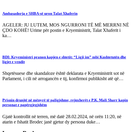
Ambasadorja e SHBA-së uron Talat Xhaferin
AGELER: JU LUTEM, MOS NGURRONI TË MË MERRNI NË
ÇDO KOHË! Urime për postin e Kryeministrit, Talat Xhaferit i
ka…
BDI: Kryeministri pranon kapjen e shtetit: “Ligji im” mbi Kushtetutën dhe
ligjet e vendit
Shqetësuese dhe skandaloze është deklarata e Kryeministrit sot në
Parlament, i cili në arrogancën e tij, konfirmoi publikisht atë që…
Prisnin drunjtë në mënyrë të paligjshme, rejnxherët e P.K. Mali Sharr kapin
personat e papërgjegjshëm
Gjatë kontrollit në terren, më datë 28.02.2024, në orën 11:20, në
atarin e fshatit Brodec janë gjetur dy persona duke…