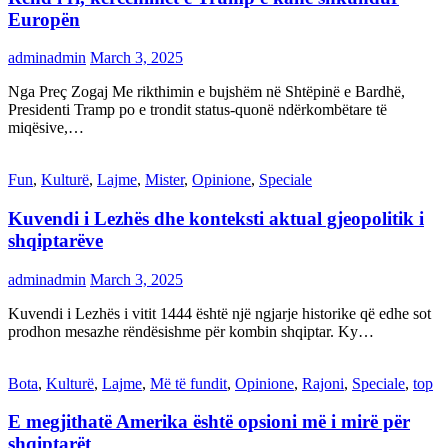
Europën
adminadmin
March 3, 2025
Nga Preç Zogaj Me rikthimin e bujshëm në Shtëpinë e Bardhë,
Presidenti Tramp po e trondit status-quonë ndërkombëtare të
miqësive,…
Fun
,
Kulturë
,
Lajme
,
Mister
,
Opinione
,
Speciale
Kuvendi i Lezhës dhe konteksti aktual gjeopolitik i
shqiptarëve
adminadmin
March 3, 2025
Kuvendi i Lezhës i vitit 1444 është një ngjarje historike që edhe sot
prodhon mesazhe rëndësishme për kombin shqiptar. Ky…
Bota
,
Kulturë
,
Lajme
,
Më të fundit
,
Opinione
,
Rajoni
,
Speciale
,
top
E megjithatë Amerika është opsioni më i mirë për
shqiptarët