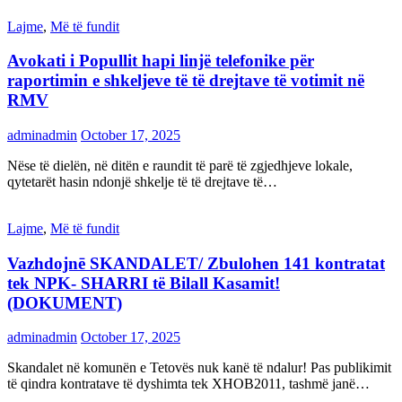
Lajme
,
Më të fundit
Avokati i Popullit hapi linjë telefonike për
raportimin e shkeljeve të të drejtave të votimit në
RMV
adminadmin
October 17, 2025
Nëse të dielën, në ditën e raundit të parë të zgjedhjeve lokale,
qytetarët hasin ndonjë shkelje të të drejtave të…
Lajme
,
Më të fundit
Vazhdojnē SKANDALET/ Zbulohen 141 kontratat
tek NPK- SHARRI të Bilall Kasamit!
(DOKUMENT)
adminadmin
October 17, 2025
Skandalet në komunën e Tetovës nuk kanë të ndalur! Pas publikimit
të qindra kontratave të dyshimta tek XHOB2011, tashmë janë…