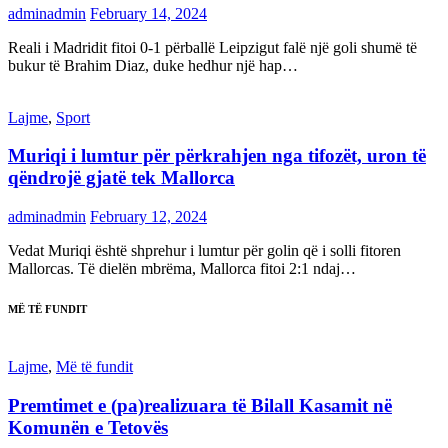
adminadmin
February 14, 2024
Reali i Madridit fitoi 0-1 përballë Leipzigut falë një goli shumë të
bukur të Brahim Diaz, duke hedhur një hap…
Lajme
,
Sport
Muriqi i lumtur për përkrahjen nga tifozët, uron të
qëndrojë gjatë tek Mallorca
adminadmin
February 12, 2024
Vedat Muriqi është shprehur i lumtur për golin që i solli fitoren
Mallorcas. Të dielën mbrëma, Mallorca fitoi 2:1 ndaj…
MË TË FUNDIT
Lajme
,
Më të fundit
Premtimet e (pa)realizuara të Bilall Kasamit në
Komunën e Tetovës