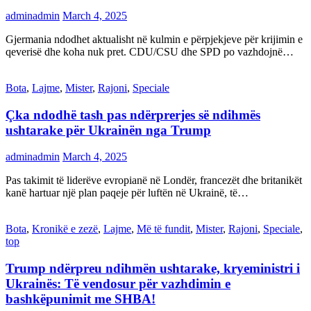
adminadmin
March 4, 2025
Gjermania ndodhet aktualisht në kulmin e përpjekjeve për krijimin e
qeverisë dhe koha nuk pret. CDU/CSU dhe SPD po vazhdojnë…
Bota
,
Lajme
,
Mister
,
Rajoni
,
Speciale
Çka ndodhë tash pas ndërprerjes së ndihmës
ushtarake për Ukrainën nga Trump
adminadmin
March 4, 2025
Pas takimit të liderëve evropianë në Londër, francezët dhe britanikët
kanë hartuar një plan paqeje për luftën në Ukrainë, të…
Bota
,
Kronikë e zezë
,
Lajme
,
Më të fundit
,
Mister
,
Rajoni
,
Speciale
,
top
Trump ndërpreu ndihmën ushtarake, kryeministri i
Ukrainës: Të vendosur për vazhdimin e
bashkëpunimit me SHBA!