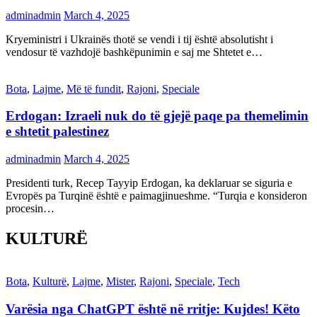
adminadmin
March 4, 2025
Kryeministri i Ukrainës thotë se vendi i tij është absolutisht i
vendosur të vazhdojë bashkëpunimin e saj me Shtetet e…
Bota
,
Lajme
,
Më të fundit
,
Rajoni
,
Speciale
Erdogan: Izraeli nuk do të gjejë paqe pa themelimin
e shtetit palestinez
adminadmin
March 4, 2025
Presidenti turk, Recep Tayyip Erdogan, ka deklaruar se siguria e
Evropës pa Turqinë është e paimagjinueshme. “Turqia e konsideron
procesin…
KULTURË
Bota
,
Kulturë
,
Lajme
,
Mister
,
Rajoni
,
Speciale
,
Tech
Varësia nga ChatGPT është në rritje: Kujdes! Këto