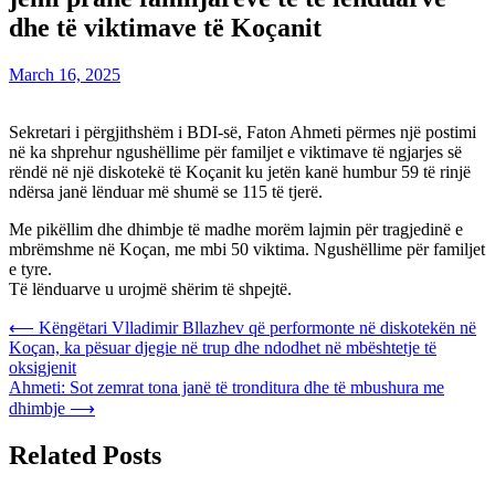
dhe të viktimave të Koçanit
March 16, 2025
Sekretari i përgjithshëm i BDI-së, Faton Ahmeti përmes një postimi
në ka shprehur ngushëllime për familjet e viktimave të ngjarjes së
rëndë në një diskotekë të Koçanit ku jetën kanë humbur 59 të rinjë
ndërsa janë lënduar më shumë se 115 të tjerë.
Me pikëllim dhe dhimbje të madhe morëm lajmin për tragjedinë e
mbrëmshme në Koçan, me mbi 50 viktima. Ngushëllime për familjet
e tyre.
Të lënduarve u urojmë shërim të shpejtë.
Post
⟵
Këngëtari Vlladimir Bllazhev që performonte në diskotekën në
Koçan, ka pësuar djegie në trup dhe ndodhet në mbështetje të
navigation
oksigjenit
Ahmeti: Sot zemrat tona janë të tronditura dhe të mbushura me
dhimbje
⟶
Related Posts