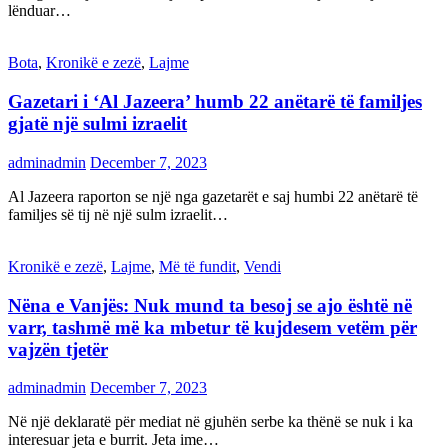
lënduar…
Bota
,
Kronikë e zezë
,
Lajme
Gazetari i ‘Al Jazeera’ humb 22 anëtarë të familjes
gjatë një sulmi izraelit
adminadmin
December 7, 2023
Al Jazeera raporton se një nga gazetarët e saj humbi 22 anëtarë të
familjes së tij në një sulm izraelit…
Kronikë e zezë
,
Lajme
,
Më të fundit
,
Vendi
Nëna e Vanjës: Nuk mund ta besoj se ajo është në
varr, tashmë më ka mbetur të kujdesem vetëm për
vajzën tjetër
adminadmin
December 7, 2023
Në një deklaratë për mediat në gjuhën serbe ka thënë se nuk i ka
interesuar jeta e burrit. Jeta ime…