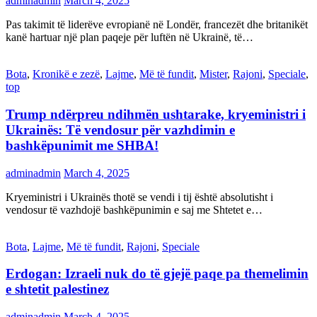
adminadmin
March 4, 2025
Pas takimit të liderëve evropianë në Londër, francezët dhe britanikët
kanë hartuar një plan paqeje për luftën në Ukrainë, të…
Bota
,
Kronikë e zezë
,
Lajme
,
Më të fundit
,
Mister
,
Rajoni
,
Speciale
,
top
Trump ndërpreu ndihmën ushtarake, kryeministri i
Ukrainës: Të vendosur për vazhdimin e
bashkëpunimit me SHBA!
adminadmin
March 4, 2025
Kryeministri i Ukrainës thotë se vendi i tij është absolutisht i
vendosur të vazhdojë bashkëpunimin e saj me Shtetet e…
Bota
,
Lajme
,
Më të fundit
,
Rajoni
,
Speciale
Erdogan: Izraeli nuk do të gjejë paqe pa themelimin
e shtetit palestinez
adminadmin
March 4, 2025