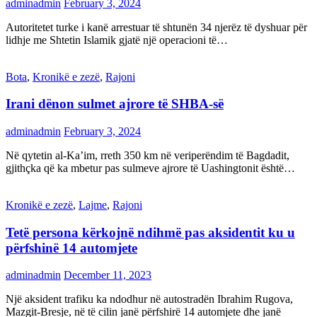
adminadmin
February 3, 2024
Autoritetet turke i kanë arrestuar të shtunën 34 njerëz të dyshuar për
lidhje me Shtetin Islamik gjatë një operacioni të…
Bota
,
Kronikë e zezë
,
Rajoni
Irani dënon sulmet ajrore të SHBA-së
adminadmin
February 3, 2024
Në qytetin al-Ka’im, rreth 350 km në veriperëndim të Bagdadit,
gjithçka që ka mbetur pas sulmeve ajrore të Uashingtonit është…
Kronikë e zezë
,
Lajme
,
Rajoni
Tetë persona kërkojnë ndihmë pas aksidentit ku u
përfshinë 14 automjete
adminadmin
December 11, 2023
Një aksident trafiku ka ndodhur në autostradën Ibrahim Rugova,
Mazgit-Bresje, në të cilin janë përfshirë 14 automjete dhe janë