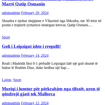
Marrë Qatip Osmanin
adminadmin
February 20, 2024
Skuadra e njohur shqiptare e Vllaznisë nga Shkodra, me 30 tetor në
postin e trajnerit zyrtarizoi strategun tetovar, Qatip Osmani.…
Sport
Goli i Leipzigut ishte i rregullt!
adminadmin
February 14, 2024
Reali i Madridit fitoi 0-1 përballë Leipzigut falë një goli shumë të
bukur të Brahim Diaz, duke hedhur një hap…
Lajme
,
Sport
Muriqi i lumtur për përkrahjen nga tifozët, uron të
qëndrojë gjatë tek Mallorca
adminadmin
February 12, 2024