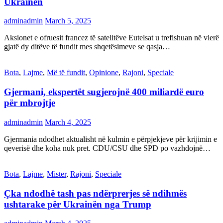
Ukrainën
adminadmin
March 5, 2025
Aksionet e ofruesit francez të satelitëve Eutelsat u trefishuan në vlerë
gjatë dy ditëve të fundit mes shqetësimeve se qasja…
Bota
,
Lajme
,
Më të fundit
,
Opinione
,
Rajoni
,
Speciale
Gjermani, ekspertët sugjerojnë 400 miliardë euro
për mbrojtje
adminadmin
March 4, 2025
Gjermania ndodhet aktualisht në kulmin e përpjekjeve për krijimin e
qeverisë dhe koha nuk pret. CDU/CSU dhe SPD po vazhdojnë…
Bota
,
Lajme
,
Mister
,
Rajoni
,
Speciale
Çka ndodhë tash pas ndërprerjes së ndihmës
ushtarake për Ukrainën nga Trump