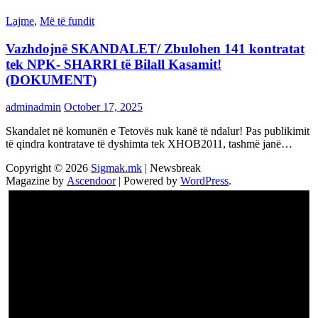
Lajme
,
Më të fundit
Vazhdojnē SKANDALET/ Zbulohen 141 kontratat
tek NPK- SHARRI të Bilall Kasamit!
(DOKUMENT)
adminadmin
October 17, 2025
Skandalet në komunën e Tetovës nuk kanë të ndalur! Pas publikimit
të qindra kontratave të dyshimta tek XHOB2011, tashmë janë…
Copyright © 2026
Sigmak.mk
| Newsbreak
Magazine by
Ascendoor
| Powered by
WordPress
.