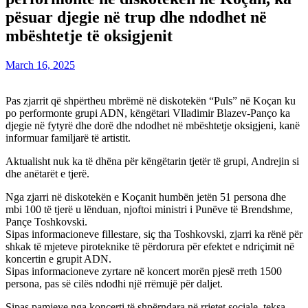
pësuar djegie në trup dhe ndodhet në
mbështetje të oksigjenit
March 16, 2025
Pas zjarrit që shpërtheu mbrëmë në diskotekën “Puls” në Koçan ku
po performonte grupi ADN, këngëtari Vlladimir Blazev-Panço ka
djegie në fytyrë dhe dorë dhe ndodhet në mbështetje oksigjeni, kanë
informuar familjarë të artistit.
Aktualisht nuk ka të dhëna për këngëtarin tjetër të grupi, Andrejin si
dhe anëtarët e tjerë.
Nga zjarri në diskotekën e Koçanit humbën jetën 51 persona dhe
mbi 100 të tjerë u lënduan, njoftoi ministri i Punëve të Brendshme,
Pançe Toshkovski.
Sipas informacioneve fillestare, siç tha Toshkovski, zjarri ka rënë për
shkak të mjeteve piroteknike të përdorura për efektet e ndriçimit në
koncertin e grupit ADN.
Sipas informacioneve zyrtare në koncert morën pjesë rreth 1500
persona, pas së cilës ndodhi një rrëmujë për daljet.
Sipas pamjeve nga koncerti të shpërndara në rrjetet sociale, teksa