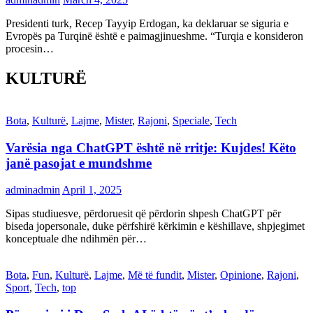
Presidenti turk, Recep Tayyip Erdogan, ka deklaruar se siguria e
Evropës pa Turqinë është e paimagjinueshme. “Turqia e konsideron
procesin…
KULTURË
Bota
,
Kulturë
,
Lajme
,
Mister
,
Rajoni
,
Speciale
,
Tech
Varësia nga ChatGPT është në rritje: Kujdes! Këto
janë pasojat e mundshme
adminadmin
April 1, 2025
Sipas studiuesve, përdoruesit që përdorin shpesh ChatGPT për
biseda jopersonale, duke përfshirë kërkimin e këshillave, shpjegimet
konceptuale dhe ndihmën për…
Bota
,
Fun
,
Kulturë
,
Lajme
,
Më të fundit
,
Mister
,
Opinione
,
Rajoni
,
Sport
,
Tech
,
top