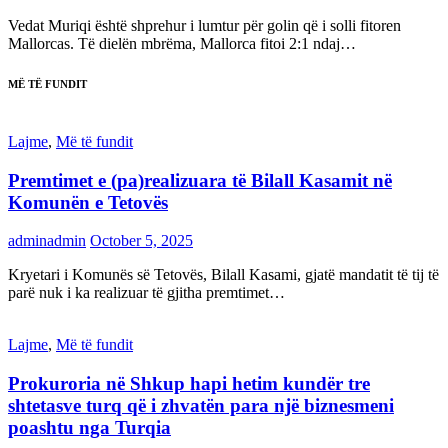
Vedat Muriqi është shprehur i lumtur për golin që i solli fitoren
Mallorcas. Të dielën mbrëma, Mallorca fitoi 2:1 ndaj…
MË TË FUNDIT
Lajme
,
Më të fundit
Premtimet e (pa)realizuara të Bilall Kasamit në
Komunën e Tetovës
adminadmin
October 5, 2025
Kryetari i Komunës së Tetovës, Bilall Kasami, gjatë mandatit të tij të
parë nuk i ka realizuar të gjitha premtimet…
Lajme
,
Më të fundit
Prokuroria në Shkup hapi hetim kundër tre
shtetasve turq që i zhvatën para një biznesmeni
poashtu nga Turqia