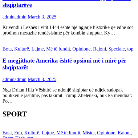
shqiptarëve
adminadmin
March 3, 2025
Kuvendi i Lezhës i vitit 1444 është një ngjarje historike që edhe sot
prodhon mesazhe rëndësishme për kombin shqiptar. Ky…
Bota
,
Kulturë
,
Lajme
,
Më të fundit
,
Opinione
,
Rajoni
,
Speciale
,
top
E megjithatë Amerika është opsioni më i mirë për
shqiptarët
adminadmin
March 3, 2025
Nga Dritan Hila Vështirë se ndonjë shqiptar që ndjek sadopak
politikën e jashtme, pas takimit Trump-Zhelenski, nuk ka menduar:
Po…
SPORT
Bota
,
Fun
,
Kulturë
,
Lajme
,
Më të fundit
,
Mister
,
Opinione
,
Rajoni
,