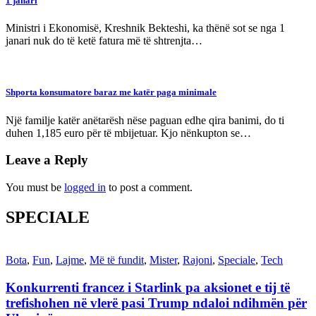
1 janari
Ministri i Ekonomisë, Kreshnik Bekteshi, ka thënë sot se nga 1
janari nuk do të ketë fatura më të shtrenjta…
Shporta konsumatore baraz me katër paga minimale
Një familje katër anëtarësh nëse paguan edhe qira banimi, do ti
duhen 1,185 euro për të mbijetuar. Kjo nënkupton se…
Leave a Reply
You must be
logged in
to post a comment.
SPECIALE
Bota
,
Fun
,
Lajme
,
Më të fundit
,
Mister
,
Rajoni
,
Speciale
,
Tech
Konkurrenti francez i Starlink pa aksionet e tij të
trefishohen në vlerë pasi Trump ndaloi ndihmën për