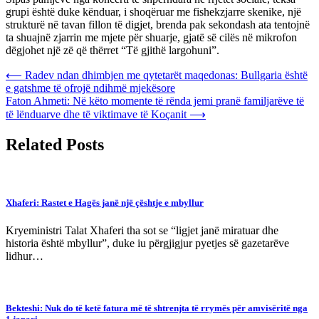
grupi është duke kënduar, i shoqëruar me fishekzjarre skenike, një
strukturë në tavan fillon të digjet, brenda pak sekondash ata tentojnë
ta shuajnë zjarrin me mjete për shuarje, gjatë së cilës në mikrofon
dëgjohet një zë që thërret “Të gjithë largohuni”.
Post
⟵
Radev ndan dhimbjen me qytetarët maqedonas: Bullgaria është
e gatshme të ofrojë ndihmë mjekësore
navigation
Faton Ahmeti: Në këto momente të rënda jemi pranë familjarëve të
të lënduarve dhe të viktimave të Koçanit
⟶
Related Posts
Xhaferi: Rastet e Hagës janë një çështje e mbyllur
Kryeministri Talat Xhaferi tha sot se “ligjet janë miratuar dhe
historia është mbyllur”, duke iu përgjigjur pyetjes së gazetarëve
lidhur…
Bekteshi: Nuk do të ketë fatura më të shtrenjta të rrymës për amvisëritë nga