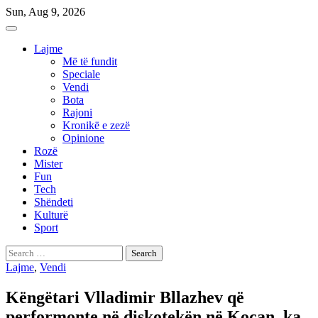
Skip
Sun, Aug 9, 2026
to
content
Lajme
Më të fundit
Speciale
Vendi
Bota
Rajoni
Kronikë e zezë
Opinione
Rozë
Mister
Fun
Tech
Shëndeti
Kulturë
Sport
Search
for:
Lajme
,
Vendi
Këngëtari Vlladimir Bllazhev që
performonte në diskotekën në Koçan, ka