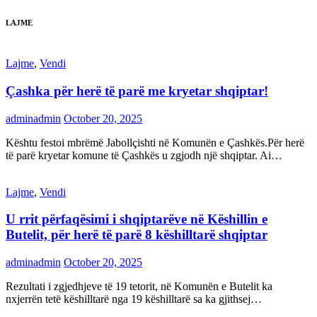
LAJME
Lajme
,
Vendi
Çashka për herë të parë me kryetar shqiptar!
adminadmin
October 20, 2025
Kështu festoi mbrëmë Jabollçishti në Komunën e Çashkës.Për herë
të parë kryetar komune të Çashkës u zgjodh një shqiptar. Ai…
Lajme
,
Vendi
U rrit përfaqësimi i shqiptarëve në Këshillin e
Butelit, për herë të parë 8 këshilltarë shqiptar
adminadmin
October 20, 2025
Rezultati i zgjedhjeve të 19 tetorit, në Komunën e Butelit ka
nxjerrën tetë këshilltarë nga 19 këshilltarë sa ka gjithsej…