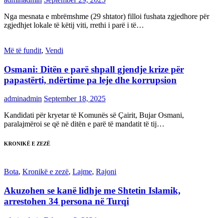
Nga mesnata e mbrëmshme (29 shtator) filloi fushata zgjedhore për
zgjedhjet lokale të këtij viti, rrethi i parë i të…
Më të fundit
,
Vendi
Osmani: Ditën e parë shpall gjendje krize për
papastërti, ndërtime pa leje dhe korrupsion
adminadmin
September 18, 2025
Kandidati për kryetar të Komunës së Çairit, Bujar Osmani,
paralajmëroi se që në ditën e parë të mandatit të tij…
KRONIKË E ZEZË
Bota
,
Kronikë e zezë
,
Lajme
,
Rajoni
Akuzohen se kanë lidhje me Shtetin Islamik,
arrestohen 34 persona në Turqi