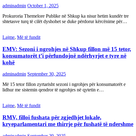
adminadmin
October 1, 2025
Prokuroria Themelore Publike në Shkup ka nisur hetim kundër tre
shtetasve turq të cilët dyshohet se duke përdorur kërcënime për…
Lajme
,
Më të fundit
EMV: Sezoni i ngrohjes në Shkup fillon më 15 tetor,
konsumatorët t’i përfundojnë ndërhyrjet e tyre në
kohë
adminadmin
September 30, 2025
Më 15 tetor fillon zyrtarisht sezoni i ngrohjes për konsumatorët e
lidhur me sistemin qendror të ngrohjes në qytetin e…
Lajme
,
Më të fundit
RMV, filloi fushata për zgjedhjet lokale,
kryeparlamentari me thirrje për fushatë të ndershme
adminadmin
September 29, 2025