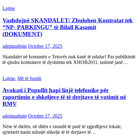
Lajme
Vazhdojnë SKANDALET/ Zbulohen Kontratat tek
“NP- PARKINGU” të Bilall Kasamit
(DOKUMENT)
adminadmin
October 17, 2025
Skandalet në komunën e Tetovës nuk kanë të ndalur! Pas publikimit
të qindra kontratave të dyshimta tek XHOB2011, tashmë janë…
Lajme
,
Më të fundit
Avokati i Popullit hapi linjë telefonike për
raportimin e shkeljeve të të drejtave të votimit në
RMV
adminadmin
October 17, 2025
Nëse të dielën, në ditën e raundit të parë të zgjedhjeve lokale,
qytetarët hasin ndonjë shkelje të të drejtave të…