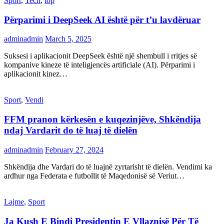
Sport
,
Tech
,
top
Përparimi i DeepSeek AI është për t’u lavdëruar
adminadmin
March 5, 2025
Suksesi i aplikacionit DeepSeek është një shembull i rritjes së
kompanive kineze të inteligjencës artificiale (AI). Përparimi i
aplikacionit kinez…
Sport
,
Vendi
FFM pranon kërkesën e kuqezinjëve, Shkëndija
ndaj Vardarit do të luaj të dielën
adminadmin
February 27, 2024
Shkëndija dhe Vardari do të luajnë zyrtarisht të dielën. Vendimi ka
ardhur nga Federata e futbollit të Maqedonisë së Veriut…
Lajme
,
Sport
Ja Kush E Bindi Presidentin E Vllaznisë Për Të