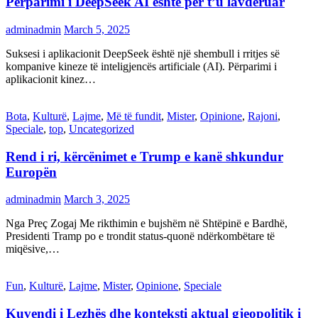
Përparimi i DeepSeek AI është për t’u lavdëruar
adminadmin
March 5, 2025
Suksesi i aplikacionit DeepSeek është një shembull i rritjes së
kompanive kineze të inteligjencës artificiale (AI). Përparimi i
aplikacionit kinez…
Bota
,
Kulturë
,
Lajme
,
Më të fundit
,
Mister
,
Opinione
,
Rajoni
,
Speciale
,
top
,
Uncategorized
Rend i ri, kërcënimet e Trump e kanë shkundur
Europën
adminadmin
March 3, 2025
Nga Preç Zogaj Me rikthimin e bujshëm në Shtëpinë e Bardhë,
Presidenti Tramp po e trondit status-quonë ndërkombëtare të
miqësive,…
Fun
,
Kulturë
,
Lajme
,
Mister
,
Opinione
,
Speciale
Kuvendi i Lezhës dhe konteksti aktual gjeopolitik i