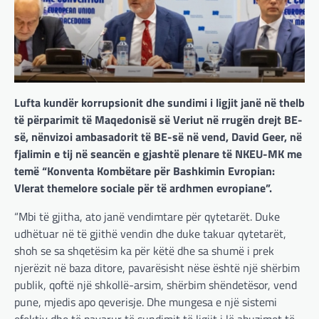
Lufta kundër korrupsionit dhe sundimi i ligjit janë në thelb
të përparimit të Maqedonisë së Veriut në rrugën drejt BE-
së, nënvizoi ambasadorit të BE-së në vend, David Geer, në
fjalimin e tij në seancën e gjashtë plenare të NKEU-MK me
temë “Konventa Kombëtare për Bashkimin Evropian:
Vlerat themelore sociale për të ardhmen evropiane”.
“Mbi të gjitha, ato janë vendimtare për qytetarët. Duke
udhëtuar në të gjithë vendin dhe duke takuar qytetarët,
shoh se sa shqetësim ka për këtë dhe sa shumë i prek
njerëzit në baza ditore, pavarësisht nëse është një shërbim
publik, qoftë një shkollë-arsim, shërbim shëndetësor, vend
pune, mjedis apo qeverisje. Dhe mungesa e një sistemi
efektiv dhe të pavarur të sundimit të ligjit i lë abuzimet të