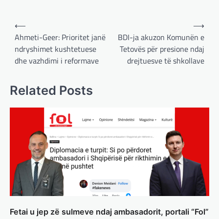
Post
⟵
⟶
navigation
Ahmeti-Geer: Prioritet janë
BDI-ja akuzon Komunën e
ndryshimet kushtetuese
Tetovës për presione ndaj
dhe vazhdimi i reformave
drejtuesve të shkollave
BOTA
,
LAJME
,
MË TË FUNDIT
,
OPINIONE
,
RAJONI
,
SPECIALE
Gjermani, ekspertët sugjerojnë
Related Posts
400 miliardë euro për mbrojtje
adminadmin
March 4, 2025
Gjermania ndodhet aktualisht në kulmin e
përpjekjeve për krijimin e qeverisë dhe koha
nuk pret. CDU/CSU dhe SPD po vazhdojnë…
BOTA
,
LAJME
,
MISTER
,
RAJONI
,
SPECIALE
Çka ndodhë tash pas
ndërprerjes së ndihmës
ushtarake për Ukrainën nga
Trump
Fetai u jep zë sulmeve ndaj ambasadorit, portali “Fol”