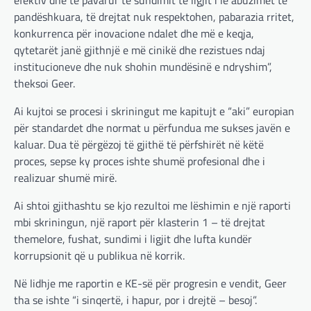
pandëshkuara, të drejtat nuk respektohen, pabarazia rritet,
konkurrenca për inovacione ndalet dhe më e keqja,
qytetarët janë gjithnjë e më cinikë dhe rezistues ndaj
institucioneve dhe nuk shohin mundësinë e ndryshim”,
theksoi Geer.
Ai kujtoi se procesi i skriningut me kapitujt e “aki” europian
për standardet dhe normat u përfundua me sukses javën e
kaluar. Dua të përgëzoj të gjithë të përfshirët në këtë
proces, sepse ky proces ishte shumë profesional dhe i
realizuar shumë mirë.
Ai shtoi gjithashtu se kjo rezultoi me lëshimin e një raporti
mbi skriningun, një raport për klasterin 1 – të drejtat
themelore, fushat, sundimi i ligjit dhe lufta kundër
korrupsionit që u publikua në korrik.
Në lidhje me raportin e KE-së për progresin e vendit, Geer
tha se ishte “i sinqertë, i hapur, por i drejtë – besoj”.