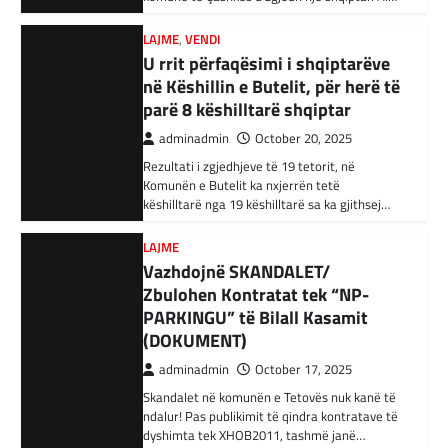
Komunën e Butelit ka nxjerrën tetë
Irani dënon sulmet ajrore të
këshilltarë nga 19 këshilltarë sa ka gjithsej…
SHBA-së
adminadmin
February 3, 2024
LAJME
Vazhdojnë SKANDALET/
Në qytetin al-Ka’im, rreth 350 km në
veriperëndim të Bagdadit, gjithçka që ka
Zbulohen Kontratat tek “NP-
mbetur pas sulmeve ajrore të Uashingtonit
PARKINGU” të Bilall Kasamit
është…
(DOKUMENT)
KRONIKË E ZEZË
,
LAJME
,
RAJONI
adminadmin
October 17, 2025
Tetë persona kërkojnë ndihmë
Skandalet në komunën e Tetovës nuk kanë të
pas aksidentit ku u përfshinë 14
ndalur! Pas publikimit të qindra kontratave të
dyshimta tek XHOB2011, tashmë janë…
automjete
adminadmin
December 11, 2023
LAJME
,
MË TË FUNDIT
Një aksident trafiku ka ndodhur në
Avokati i Popullit hapi linjë
autostradën Ibrahim Rugova, Mazgit-Bresje,
telefonike për raportimin e
në të cilin janë përfshirë 14 automjete dhe
shkeljeve të të drejtave të
janë lënduar…
votimit në RMV
BOTA
,
KRONIKË E ZEZË
,
LAJME
adminadmin
October 17, 2025
Gazetari i ‘Al Jazeera’ humb 22
Nëse të dielën, në ditën e raundit të parë të