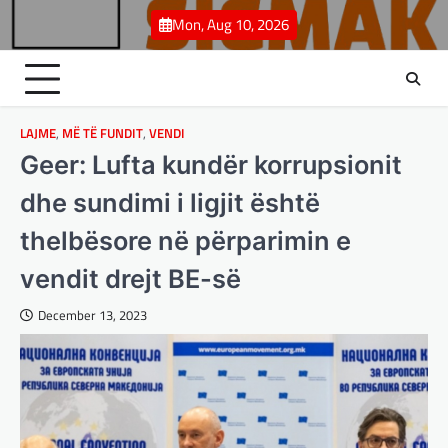
Skip
Mon, Aug 10, 2026
to
content
LAJME
,
MË TË FUNDIT
,
VENDI
Geer: Lufta kundër korrupsionit
dhe sundimi i ligjit është
thelbësore në përparimin e
vendit drejt BE-së
December 13, 2023