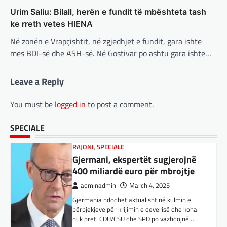
BOTA
,
LAJME
,
MË TË FUNDIT
,
OPINIONE
,
Suksesi i aplikacionit DeepSeek është një
Urim Saliu: Bilall, herën e fundit të mbështeta tash
RAJONI
,
SPECIALE
shembull i rritjes së kompanive kineze të
ke rreth vetes HIENA
Gjermani, ekspertët sugjerojnë
inteligjencës artificiale (AI). Përparimi i
Në zonën e Vrapçishtit, në zgjedhjet e fundit, gara ishte
aplikacionit kinez…
400 miliardë euro për mbrojtje
mes BDI-së dhe ASH-së. Në Gostivar po ashtu gara ishte…
adminadmin
March 4, 2025
BOTA
,
KULTURË
,
LAJME
,
MË TË FUNDIT
,
Gjermania ndodhet aktualisht në kulmin e
MISTER
,
OPINIONE
,
RAJONI
,
SPECIALE
,
TOP
,
Leave a Reply
përpjekjeve për krijimin e qeverisë dhe koha
UNCATEGORIZED
nuk pret. CDU/CSU dhe SPD po vazhdojnë…
Rend i ri, kërcënimet e Trump e
You must be
logged in
to post a comment.
kanë shkundur Europën
BOTA
,
LAJME
,
MISTER
,
RAJONI
,
SPECIALE
adminadmin
March 3, 2025
Çka ndodhë tash pas
SPECIALE
Nga Preç Zogaj Me rikthimin e bujshëm në
ndërprerjes së ndihmës
Shtëpinë e Bardhë, Presidenti Tramp po e
ushtarake për Ukrainën nga
trondit status-quonë ndërkombëtare të
Trump
miqësive,…
adminadmin
March 4, 2025
FUN
,
KULTURË
,
LAJME
,
MISTER
,
OPINIONE
,
Pas takimit të liderëve evropianë në Londër,
SPECIALE
francezët dhe britanikët kanë hartuar një
Kuvendi i Lezhës dhe konteksti
plan paqeje për luftën në Ukrainë, të…
aktual gjeopolitik i shqiptarëve