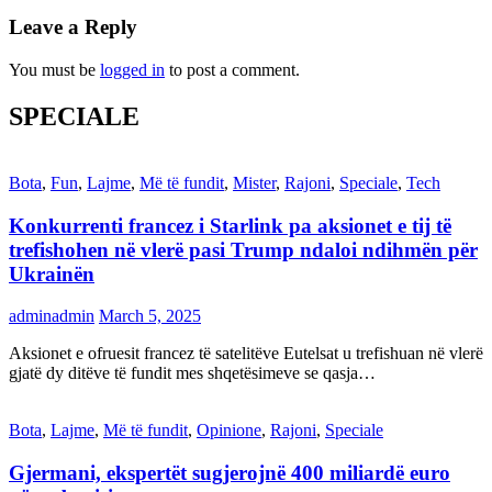
Leave a Reply
You must be
logged in
to post a comment.
SPECIALE
Bota
,
Fun
,
Lajme
,
Më të fundit
,
Mister
,
Rajoni
,
Speciale
,
Tech
Konkurrenti francez i Starlink pa aksionet e tij të
trefishohen në vlerë pasi Trump ndaloi ndihmën për
Ukrainën
adminadmin
March 5, 2025
Aksionet e ofruesit francez të satelitëve Eutelsat u trefishuan në vlerë
gjatë dy ditëve të fundit mes shqetësimeve se qasja…
Bota
,
Lajme
,
Më të fundit
,
Opinione
,
Rajoni
,
Speciale
Gjermani, ekspertët sugjerojnë 400 miliardë euro