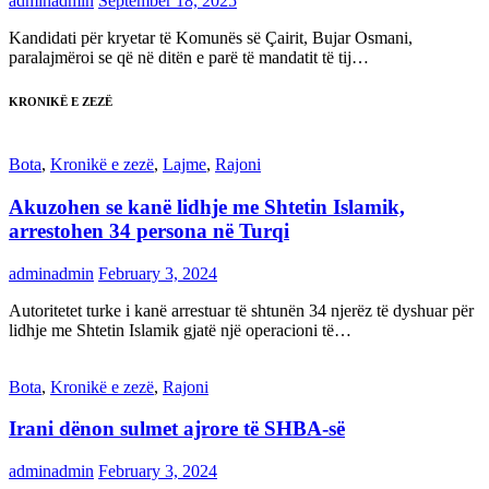
adminadmin
September 18, 2025
Kandidati për kryetar të Komunës së Çairit, Bujar Osmani,
paralajmëroi se që në ditën e parë të mandatit të tij…
KRONIKË E ZEZË
Bota
,
Kronikë e zezë
,
Lajme
,
Rajoni
Akuzohen se kanë lidhje me Shtetin Islamik,
arrestohen 34 persona në Turqi
adminadmin
February 3, 2024
Autoritetet turke i kanë arrestuar të shtunën 34 njerëz të dyshuar për
lidhje me Shtetin Islamik gjatë një operacioni të…
Bota
,
Kronikë e zezë
,
Rajoni
Irani dënon sulmet ajrore të SHBA-së
adminadmin
February 3, 2024