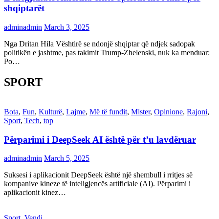
shqiptarët
adminadmin
March 3, 2025
Nga Dritan Hila Vështirë se ndonjë shqiptar që ndjek sadopak
politikën e jashtme, pas takimit Trump-Zhelenski, nuk ka menduar:
Po…
SPORT
Bota
,
Fun
,
Kulturë
,
Lajme
,
Më të fundit
,
Mister
,
Opinione
,
Rajoni
,
Sport
,
Tech
,
top
Përparimi i DeepSeek AI është për t’u lavdëruar
adminadmin
March 5, 2025
Suksesi i aplikacionit DeepSeek është një shembull i rritjes së
kompanive kineze të inteligjencës artificiale (AI). Përparimi i
aplikacionit kinez…
Sport
,
Vendi