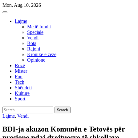
Skip
Mon, Aug 10, 2026
to
content
Lajme
Më të fundit
Speciale
Vendi
Bota
Rajoni
Kronikë e zezë
Opinione
Rozë
Mister
Fun
Tech
Shëndeti
Kulturë
Sport
Search
for:
Lajme
,
Vendi
BDI-ja akuzon Komunën e Tetovës për
presione ndaj drejtuesve të shkollave