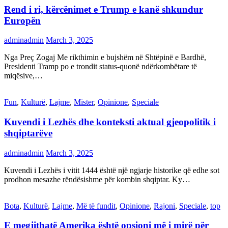
Rend i ri, kërcënimet e Trump e kanë shkundur
Europën
adminadmin
March 3, 2025
Nga Preç Zogaj Me rikthimin e bujshëm në Shtëpinë e Bardhë,
Presidenti Tramp po e trondit status-quonë ndërkombëtare të
miqësive,…
Fun
,
Kulturë
,
Lajme
,
Mister
,
Opinione
,
Speciale
Kuvendi i Lezhës dhe konteksti aktual gjeopolitik i
shqiptarëve
adminadmin
March 3, 2025
Kuvendi i Lezhës i vitit 1444 është një ngjarje historike që edhe sot
prodhon mesazhe rëndësishme për kombin shqiptar. Ky…
Bota
,
Kulturë
,
Lajme
,
Më të fundit
,
Opinione
,
Rajoni
,
Speciale
,
top
E megjithatë Amerika është opsioni më i mirë për