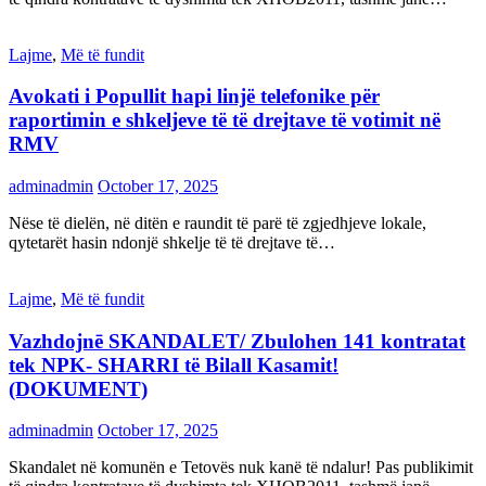
Lajme
,
Më të fundit
Avokati i Popullit hapi linjë telefonike për
raportimin e shkeljeve të të drejtave të votimit në
RMV
adminadmin
October 17, 2025
Nëse të dielën, në ditën e raundit të parë të zgjedhjeve lokale,
qytetarët hasin ndonjë shkelje të të drejtave të…
Lajme
,
Më të fundit
Vazhdojnē SKANDALET/ Zbulohen 141 kontratat
tek NPK- SHARRI të Bilall Kasamit!
(DOKUMENT)
adminadmin
October 17, 2025
Skandalet në komunën e Tetovës nuk kanë të ndalur! Pas publikimit