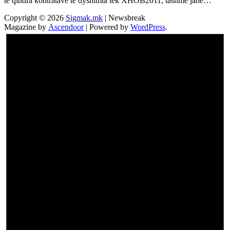
të qindra kontratave të dyshimta tek XHOB2011, tashmë janë…
Copyright © 2026
Sigmak.mk
| Newsbreak
Magazine by
Ascendoor
| Powered by
WordPress
.