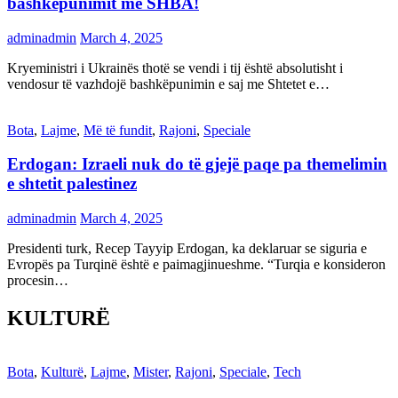
bashkëpunimit me SHBA!
adminadmin
March 4, 2025
Kryeministri i Ukrainës thotë se vendi i tij është absolutisht i
vendosur të vazhdojë bashkëpunimin e saj me Shtetet e…
Bota
,
Lajme
,
Më të fundit
,
Rajoni
,
Speciale
Erdogan: Izraeli nuk do të gjejë paqe pa themelimin
e shtetit palestinez
adminadmin
March 4, 2025
Presidenti turk, Recep Tayyip Erdogan, ka deklaruar se siguria e
Evropës pa Turqinë është e paimagjinueshme. “Turqia e konsideron
procesin…
KULTURË
Bota
,
Kulturë
,
Lajme
,
Mister
,
Rajoni
,
Speciale
,
Tech