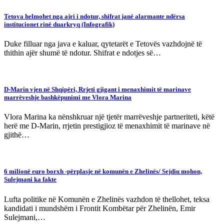
Tetova helmohet nga ajri i ndotur, shifrat janë alarmante ndërsa
institucionet rinë duarkryq (Infografik)
Duke filluar nga java e kaluar, qytetarët e Tetovës vazhdojnë të
thithin ajër shumë të ndotur. Shifrat e ndotjes së…
D-Marin vjen në Shqipëri, Rrjeti gjigant i menaxhimit të marinave
marrëveshje bashkëpunimi me Vlora Marina
Vlora Marina ka nënshkruar një tjetër marrëveshje partneriteti, këtë
herë me D-Marin, rrjetin prestigjioz të menaxhimit të marinave në
gjithë…
6 milionë euro borxh -përplasje në komunën e Zhelinës/ Sejdiu mohon,
Sulejmani ka fakte
Lufta politike në Komunën e Zhelinës vazhdon të thellohet, teksa
kandidati i mundshëm i Frontit Kombëtar për Zhelinën, Emir
Sulejmani,…