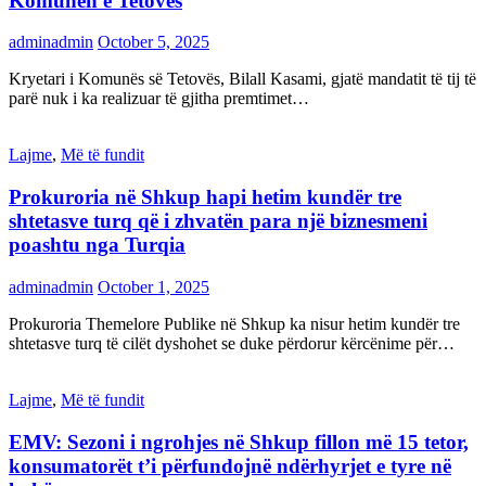
Komunën e Tetovës
adminadmin
October 5, 2025
Kryetari i Komunës së Tetovës, Bilall Kasami, gjatë mandatit të tij të
parë nuk i ka realizuar të gjitha premtimet…
Lajme
,
Më të fundit
Prokuroria në Shkup hapi hetim kundër tre
shtetasve turq që i zhvatën para një biznesmeni
poashtu nga Turqia
adminadmin
October 1, 2025
Prokuroria Themelore Publike në Shkup ka nisur hetim kundër tre
shtetasve turq të cilët dyshohet se duke përdorur kërcënime për…
Lajme
,
Më të fundit
EMV: Sezoni i ngrohjes në Shkup fillon më 15 tetor,
konsumatorët t’i përfundojnë ndërhyrjet e tyre në