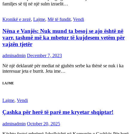
familjes së tij në një sulm izraelit…
Kronikë e zezë
,
Lajme
,
Më të fundit
,
Vendi
Nëna e Vanjës: Nuk mund ta besoj se ajo është në
varr, tashmë më ka mbetur të kujdesem vetëm për
vajzën tjetër
adminadmin
December 7, 2023
Në një deklaratë për mediat në gjuhën serbe ka thënë se nuk i ka
interesuar jeta e burrit. Jeta ime…
LAJME
Lajme
,
Vendi
Çashka për herë të parë me kryetar shqiptar!
adminadmin
October 20, 2025
Kështu festoi mbrëmë Jabollçishti në Komunën e Çashkës.Për herë