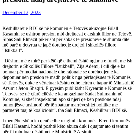
December 13, 2023
Këshilltarët e BDI-së në komunën e Tetovës akuzojnë Bilall
Kasamin se ushtron presion mbi drejtuesit e arsimit fillor në Tetovë.
Sipas Sali Elmazit pikërisht për shkak të presioneve të shumta ditë
më parë u detyrua të japë dorëheqje drejtoi i shkollës fillore
“Istikball”.
“Dëshmi më e mirë për këtë që e themi është ngjarja e fundit me ish
drejtorin e Shkollës Fillore “Istikball”, Zija Ademi, i cili dje e ka
pohuar për mediat nacionale dhe rajonale se dorëheqjen e ka
deponuar nën presion të madh politik nga përfaqësues të Komunës
së Tetovës, duke e vërtetuar kështu edhe letrën e hapur të Ministrit të
Arsimit Jeton Shaqiri. E pyesim publikisht Kryeartin e Komunës së
Tetovës, se në çfarë cilësie e ka angazhuar Sadat Sulimanin në
Komunë, si shef inspektorati apo si njeri që bën presione ndaj
punonjësve arsimorë për të zbatuar marrëveshjet politike me
partnerët tuaj të koalicionit”, tha Sali Elmazi, Këshilltar i BDI-së.
I menjëhershëm ka qenë edhe reagimi i komunës. Kreu i komunës
Bilall Kasami, hodhi poshtë këto akuza duk i quajtur ato si tentim
për t’i mbuluar dështimet e Ministrit të Arsimit.