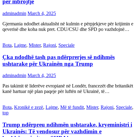
për mbrojtje
adminadmin
March 4, 2025
Gjermania ndodhet aktualisht në kulmin e përpjekjeve për krijimin e
qeverisë dhe koha nuk pret. CDU/CSU dhe SPD po vazhdojnë…
Bota
,
Lajme
,
Mister
,
Rajoni
,
Speciale
Çka ndodhë tash pas ndërprerjes së ndihmës
ushtarake për Ukrainën nga Trump
adminadmin
March 4, 2025
Pas takimit të liderëve evropianë në Londër, francezët dhe britanikët
kanë hartuar një plan paqeje për luftën në Ukrainë, të…
Bota
,
Kronikë e zezë
,
Lajme
,
Më të fundit
,
Mister
,
Rajoni
,
Speciale
,
top
Trump ndërpreu ndihmën ushtarake, kryeministri i
Ukrainës: Të vendosur për vazhdimin e