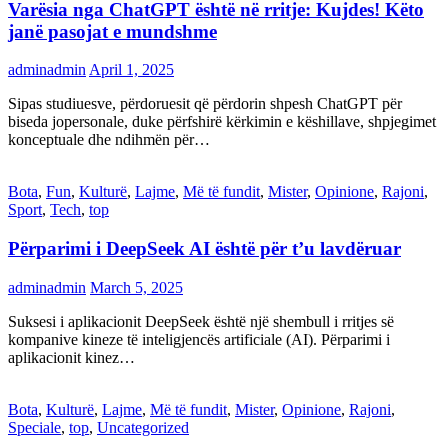
Varësia nga ChatGPT është në rritje: Kujdes! Këto
janë pasojat e mundshme
adminadmin
April 1, 2025
Sipas studiuesve, përdoruesit që përdorin shpesh ChatGPT për
biseda jopersonale, duke përfshirë kërkimin e këshillave, shpjegimet
konceptuale dhe ndihmën për…
Bota
,
Fun
,
Kulturë
,
Lajme
,
Më të fundit
,
Mister
,
Opinione
,
Rajoni
,
Sport
,
Tech
,
top
Përparimi i DeepSeek AI është për t’u lavdëruar
adminadmin
March 5, 2025
Suksesi i aplikacionit DeepSeek është një shembull i rritjes së
kompanive kineze të inteligjencës artificiale (AI). Përparimi i
aplikacionit kinez…
Bota
,
Kulturë
,
Lajme
,
Më të fundit
,
Mister
,
Opinione
,
Rajoni
,
Speciale
,
top
,
Uncategorized