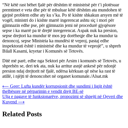
“Në këtë rast bëhet fjalë për dështim të ministrisë për t’i plotësuar
premtimet e veta dhe për të mbuluar këtë dështim ata mundohen të
gjejnë problem edhe aty ku s’ka. Po të kishte shkakun arsyen më të
vogël, ministri do i kishte marrë ingerencat ashtu siç i mori për
gjimnazin edhe pse, për gjimnazin jemi në procedurë gjyqësore
sepse i ka marrë pa të drejtë inregerencat. Aspak nuk ka presion,
sepse drejtori ka mundur të mos jep dorëheqje dhe ka mundur ta
denoncoj, sepse Ministria ka mundësi të veproj, pastaj edhe
inspektorati është i ministrisë dhe ka mundur të veprojë”, u shpreh
Bilall Kasami, kryetar i Komunës së Tetovës.
Ditë më parë, edhe nga Sektori për Arsim i komunës së Tetovës, u
shprehën se, deri tek ata, nuk ka arritur asnjë ankesë për ndonjë
presion ndaj drejtorit në fjalë, ndërsa kërkuan që nëse ka rast të
atillë, i njëjti të denoncohet në organet komunale./Alsat.mk
Post
⟵
Geer: Lufta kundër korrupsionit dhe sundimi i ligjit është
thelbësore në përparimin e vendit drejt BE-së
navigation
Ulja e pagave të funksionarëve, propozimi së shpejti në Qeveri dhe
Kuvend
⟶
Related Posts