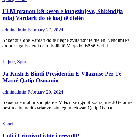
FFM pranon kërkesën e kuqezinjëve, Shkëndija
ndaj Vardarit do të luaj të dielën
adminadmin
February 27, 2024
Shkëndija dhe Vardari do të luajnë zyrtarisht të dielën. Vendimi ka
ardhur nga Federata e futbollit të Maqedonisë së Veriut…
Lajme
,
Sport
Ja Kush E Bindi Presidentin E Vllaznisë Për Të
Marrë Qatip Osmanin
adminadmin
February 20, 2024
Skuadra e njohur shqiptare e Vllaznisë nga Shkodra, me 30 tetor në
postin e trajnerit zyrtarizoi strategun tetovar, Qatip Osmani.…
Sport
Goli i Leipzigut ishte i rregullt!