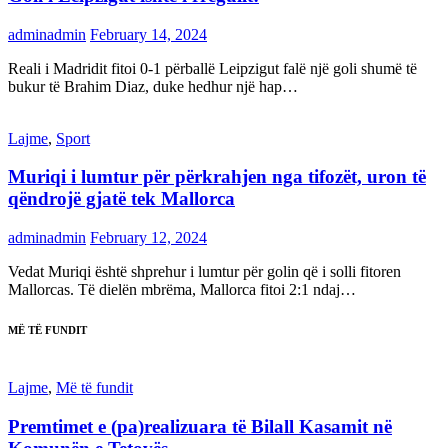
adminadmin
February 14, 2024
Reali i Madridit fitoi 0-1 përballë Leipzigut falë një goli shumë të
bukur të Brahim Diaz, duke hedhur një hap…
Lajme
,
Sport
Muriqi i lumtur për përkrahjen nga tifozët, uron të
qëndrojë gjatë tek Mallorca
adminadmin
February 12, 2024
Vedat Muriqi është shprehur i lumtur për golin që i solli fitoren
Mallorcas. Të dielën mbrëma, Mallorca fitoi 2:1 ndaj…
MË TË FUNDIT
Lajme
,
Më të fundit
Premtimet e (pa)realizuara të Bilall Kasamit në