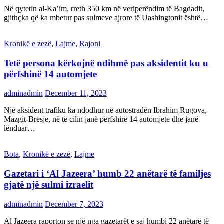
Në qytetin al-Ka’im, rreth 350 km në veriperëndim të Bagdadit,
gjithçka që ka mbetur pas sulmeve ajrore të Uashingtonit është…
Kronikë e zezë
,
Lajme
,
Rajoni
Tetë persona kërkojnë ndihmë pas aksidentit ku u
përfshinë 14 automjete
adminadmin
December 11, 2023
Një aksident trafiku ka ndodhur në autostradën Ibrahim Rugova,
Mazgit-Bresje, në të cilin janë përfshirë 14 automjete dhe janë
lënduar…
Bota
,
Kronikë e zezë
,
Lajme
Gazetari i ‘Al Jazeera’ humb 22 anëtarë të familjes
gjatë një sulmi izraelit
adminadmin
December 7, 2023
Al Jazeera raporton se një nga gazetarët e saj humbi 22 anëtarë të