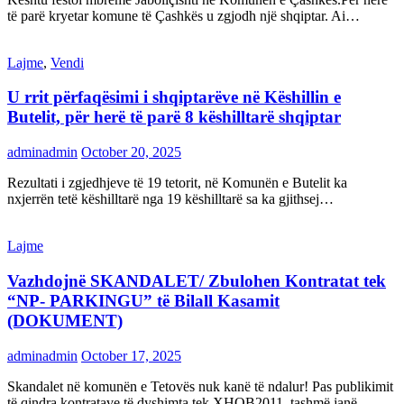
të parë kryetar komune të Çashkës u zgjodh një shqiptar. Ai…
Lajme
,
Vendi
U rrit përfaqësimi i shqiptarëve në Këshillin e
Butelit, për herë të parë 8 këshilltarë shqiptar
adminadmin
October 20, 2025
Rezultati i zgjedhjeve të 19 tetorit, në Komunën e Butelit ka
nxjerrën tetë këshilltarë nga 19 këshilltarë sa ka gjithsej…
Lajme
Vazhdojnë SKANDALET/ Zbulohen Kontratat tek
“NP- PARKINGU” të Bilall Kasamit
(DOKUMENT)
adminadmin
October 17, 2025
Skandalet në komunën e Tetovës nuk kanë të ndalur! Pas publikimit
të qindra kontratave të dyshimta tek XHOB2011, tashmë janë…