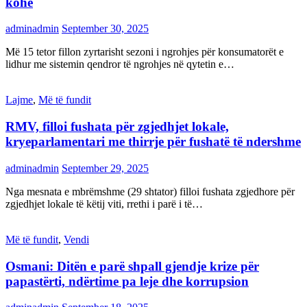
kohë
adminadmin
September 30, 2025
Më 15 tetor fillon zyrtarisht sezoni i ngrohjes për konsumatorët e
lidhur me sistemin qendror të ngrohjes në qytetin e…
Lajme
,
Më të fundit
RMV, filloi fushata për zgjedhjet lokale,
kryeparlamentari me thirrje për fushatë të ndershme
adminadmin
September 29, 2025
Nga mesnata e mbrëmshme (29 shtator) filloi fushata zgjedhore për
zgjedhjet lokale të këtij viti, rrethi i parë i të…
Më të fundit
,
Vendi
Osmani: Ditën e parë shpall gjendje krize për
papastërti, ndërtime pa leje dhe korrupsion