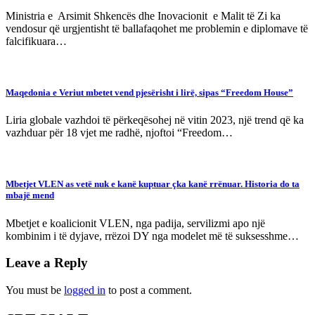
Ministria e Arsimit Shkencës dhe Inovacionit e Malit të Zi ka
vendosur që urgjentisht të ballafaqohet me problemin e diplomave të
falcifikuara…
Maqedonia e Veriut mbetet vend pjesërisht i lirë, sipas “Freedom House”
Liria globale vazhdoi të përkeqësohej në vitin 2023, një trend që ka
vazhduar për 18 vjet me radhë, njoftoi “Freedom…
Mbetjet VLEN as vetë nuk e kanë kuptuar çka kanë rrënuar. Historia do ta
mbajë mend
Mbetjet e koalicionit VLEN, nga padija, servilizmi apo një
kombinim i të dyjave, rrëzoi DY nga modelet më të suksesshme…
Leave a Reply
You must be
logged in
to post a comment.