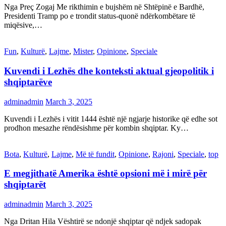
Nga Preç Zogaj Me rikthimin e bujshëm në Shtëpinë e Bardhë,
Presidenti Tramp po e trondit status-quonë ndërkombëtare të
miqësive,…
Fun
,
Kulturë
,
Lajme
,
Mister
,
Opinione
,
Speciale
Kuvendi i Lezhës dhe konteksti aktual gjeopolitik i
shqiptarëve
adminadmin
March 3, 2025
Kuvendi i Lezhës i vitit 1444 është një ngjarje historike që edhe sot
prodhon mesazhe rëndësishme për kombin shqiptar. Ky…
Bota
,
Kulturë
,
Lajme
,
Më të fundit
,
Opinione
,
Rajoni
,
Speciale
,
top
E megjithatë Amerika është opsioni më i mirë për
shqiptarët
adminadmin
March 3, 2025
Nga Dritan Hila Vështirë se ndonjë shqiptar që ndjek sadopak