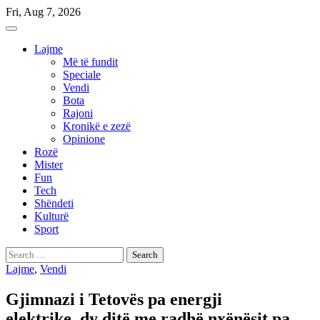
Skip
Fri, Aug 7, 2026
to
content
Lajme
Më të fundit
Speciale
Vendi
Bota
Rajoni
Kronikë e zezë
Opinione
Rozë
Mister
Fun
Tech
Shëndeti
Kulturë
Sport
Search
for:
Lajme
,
Vendi
Gjimnazi i Tetovës pa energji
elektrike, dy ditë me radhë nxënësit pa