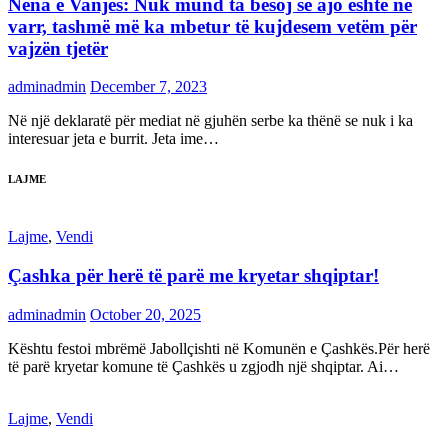
Nëna e Vanjës: Nuk mund ta besoj se ajo është në
varr, tashmë më ka mbetur të kujdesem vetëm për
vajzën tjetër
adminadmin
December 7, 2023
Në një deklaratë për mediat në gjuhën serbe ka thënë se nuk i ka
interesuar jeta e burrit. Jeta ime…
LAJME
Lajme
,
Vendi
Çashka për herë të parë me kryetar shqiptar!
adminadmin
October 20, 2025
Kështu festoi mbrëmë Jabollçishti në Komunën e Çashkës.Për herë
të parë kryetar komune të Çashkës u zgjodh një shqiptar. Ai…
Lajme
,
Vendi