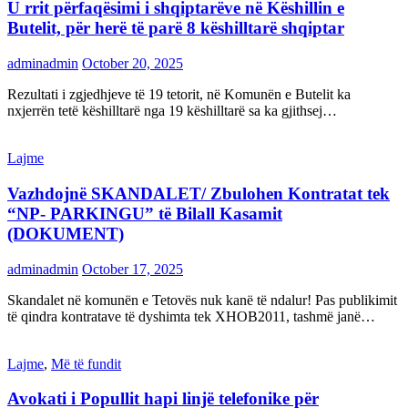
U rrit përfaqësimi i shqiptarëve në Këshillin e
Butelit, për herë të parë 8 këshilltarë shqiptar
adminadmin
October 20, 2025
Rezultati i zgjedhjeve të 19 tetorit, në Komunën e Butelit ka
nxjerrën tetë këshilltarë nga 19 këshilltarë sa ka gjithsej…
Lajme
Vazhdojnë SKANDALET/ Zbulohen Kontratat tek
“NP- PARKINGU” të Bilall Kasamit
(DOKUMENT)
adminadmin
October 17, 2025
Skandalet në komunën e Tetovës nuk kanë të ndalur! Pas publikimit
të qindra kontratave të dyshimta tek XHOB2011, tashmë janë…
Lajme
,
Më të fundit
Avokati i Popullit hapi linjë telefonike për