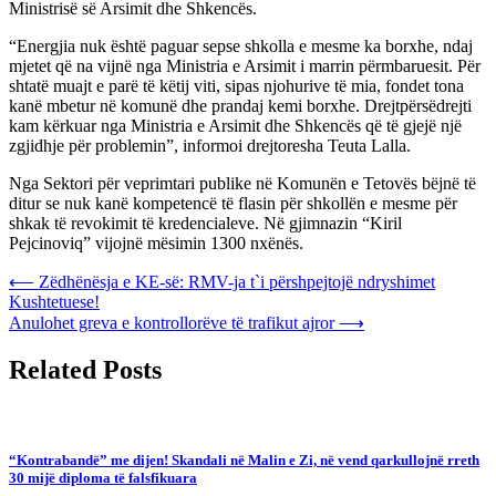
Ministrisë së Arsimit dhe Shkencës.
“Energjia nuk është paguar sepse shkolla e mesme ka borxhe, ndaj
mjetet që na vijnë nga Ministria e Arsimit i marrin përmbaruesit. Për
shtatë muajt e parë të këtij viti, sipas njohurive të mia, fondet tona
kanë mbetur në komunë dhe prandaj kemi borxhe. Drejtpërsëdrejti
kam kërkuar nga Ministria e Arsimit dhe Shkencës që të gjejë një
zgjidhje për problemin”, informoi drejtoresha Teuta Lalla.
Nga Sektori për veprimtari publike në Komunën e Tetovës bëjnë të
ditur se nuk kanë kompetencë të flasin për shkollën e mesme për
shkak të revokimit të kredencialeve. Në gjimnazin “Kiril
Pejcinoviq” vijojnë mësimin 1300 nxënës.
Post
⟵
Zëdhënësja e KE-së: RMV-ja t`i përshpejtojë ndryshimet
Kushtetuese!
navigation
Anulohet greva e kontrollorëve të trafikut ajror
⟶
Related Posts
“Kontrabandë” me dijen! Skandali në Malin e Zi, në vend qarkullojnë rreth
30 mijë diploma të falsfikuara