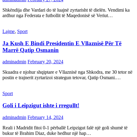
Shkëndija dhe Vardari do të luajnë zyrtarisht të dielën. Vendimi ka
ardhur nga Federata e futbollit të Maqedonisë së Veriut…
Lajme
,
Sport
Ja Kush E Bindi Presidentin E Vllaznisë Për Të
Marrë Qatip Osmanin
adminadmin
February 20, 2024
Skuadra e njohur shqiptare e Vllaznisë nga Shkodra, me 30 tetor në
postin e trajnerit zyrtarizoi strategun tetovar, Qatip Osmani.…
Sport
Goli i Leipzigut ishte i rregullt!
adminadmin
February 14, 2024
Reali i Madridit fitoi 0-1 përballë Leipzigut falë një goli shumë të
bukur të Brahim Diaz, duke hedhur një hap…