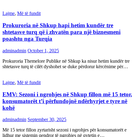
Lajme
,
Më të fundit
Prokuroria në Shkup hapi hetim kundër tre
shtetasve turq që i zhvatën para një biznesmeni
poashtu nga Turqia
adminadmin
October 1, 2025
Prokuroria Themelore Publike në Shkup ka nisur hetim kundër tre
shtetasve turq të cilët dyshohet se duke përdorur kërcënime për…
Lajme
,
Më të fundit
EMV: Sezoni i ngrohjes në Shkup fillon më 15 tetor,
konsumatorët t’i përfundojnë ndërhyrjet e tyre në
kohë
adminadmin
September 30, 2025
Më 15 tetor fillon zyrtarisht sezoni i ngrohjes për konsumatorët e
lidhur me sistemin qendror të ngrohjes në qytetin e…