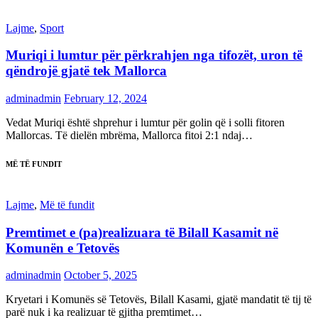
Lajme
,
Sport
Muriqi i lumtur për përkrahjen nga tifozët, uron të
qëndrojë gjatë tek Mallorca
adminadmin
February 12, 2024
Vedat Muriqi është shprehur i lumtur për golin që i solli fitoren
Mallorcas. Të dielën mbrëma, Mallorca fitoi 2:1 ndaj…
MË TË FUNDIT
Lajme
,
Më të fundit
Premtimet e (pa)realizuara të Bilall Kasamit në
Komunën e Tetovës
adminadmin
October 5, 2025
Kryetari i Komunës së Tetovës, Bilall Kasami, gjatë mandatit të tij të
parë nuk i ka realizuar të gjitha premtimet…