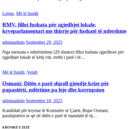
Lajme
,
Më të fundit
RMV, filloi fushata për zgjedhjet lokale,
kryeparlamentari me thirrje për fushatë të ndershme
adminadmin
September 29, 2025
Nga mesnata e mbrëmshme (29 shtator) filloi fushata zgjedhore për
zgjedhjet lokale të këtij viti, rrethi i parë i të…
Më të fundit
,
Vendi
Osmani: Ditën e parë shpall gjendje krize për
papastërti, ndërtime pa leje dhe korrupsion
adminadmin
September 18, 2025
Kandidati për kryetar të Komunës së Çairit, Bujar Osmani,
paralajmëroi se që në ditën e parë të mandatit të tij…
KRONIKË E ZEZË