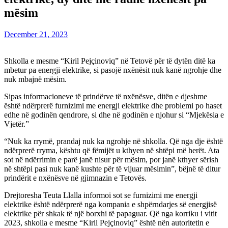
mësim
December 21, 2023
Shkolla e mesme “Kiril Pejçinoviq” në Tetovë për të dytën ditë ka
mbetur pa energji elektrike, si pasojë nxënësit nuk kanë ngrohje dhe
nuk mbajnë mësim.
Sipas informacioneve të prindërve të nxënësve, ditën e djeshme
është ndërprerë furnizimi me energji elektrike dhe problemi po haset
edhe në godinën qendrore, si dhe në godinën e njohur si “Mjekësia e
Vjetër.”
“Nuk ka rrymë, prandaj nuk ka ngrohje në shkolla. Që nga dje është
ndërprerë rryma, kështu që fëmijët u kthyen në shtëpi më herët. Ata
sot në ndërrimin e parë janë nisur për mësim, por janë kthyer sërish
në shtëpi pasi nuk kanë kushte për të vijuar mësimin”, bëjnë të ditur
prindërit e nxënësve në gjimnazin e Tetovës.
Drejtoresha Teuta Llalla informoi sot se furnizimi me energji
elektrike është ndërprerë nga kompania e shpërndarjes së energjisë
elektrike për shkak të një borxhi të papaguar. Që nga korriku i vitit
2023, shkolla e mesme “Kiril Pejçinoviq” është nën autoritetin e