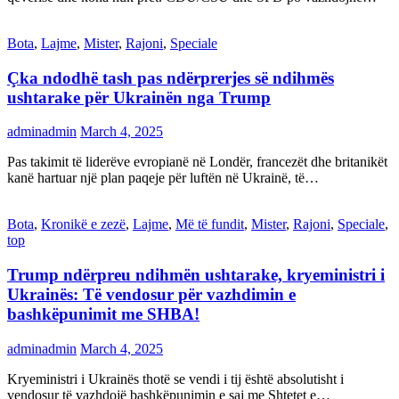
Bota
,
Lajme
,
Mister
,
Rajoni
,
Speciale
Çka ndodhë tash pas ndërprerjes së ndihmës
ushtarake për Ukrainën nga Trump
adminadmin
March 4, 2025
Pas takimit të liderëve evropianë në Londër, francezët dhe britanikët
kanë hartuar një plan paqeje për luftën në Ukrainë, të…
Bota
,
Kronikë e zezë
,
Lajme
,
Më të fundit
,
Mister
,
Rajoni
,
Speciale
,
top
Trump ndërpreu ndihmën ushtarake, kryeministri i
Ukrainës: Të vendosur për vazhdimin e
bashkëpunimit me SHBA!
adminadmin
March 4, 2025
Kryeministri i Ukrainës thotë se vendi i tij është absolutisht i
vendosur të vazhdojë bashkëpunimin e saj me Shtetet e…