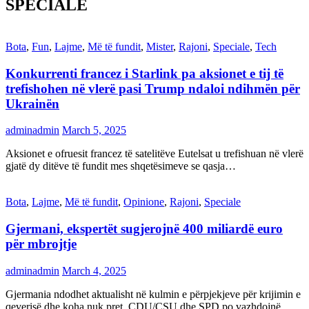
SPECIALE
Bota
,
Fun
,
Lajme
,
Më të fundit
,
Mister
,
Rajoni
,
Speciale
,
Tech
Konkurrenti francez i Starlink pa aksionet e tij të
trefishohen në vlerë pasi Trump ndaloi ndihmën për
Ukrainën
adminadmin
March 5, 2025
Aksionet e ofruesit francez të satelitëve Eutelsat u trefishuan në vlerë
gjatë dy ditëve të fundit mes shqetësimeve se qasja…
Bota
,
Lajme
,
Më të fundit
,
Opinione
,
Rajoni
,
Speciale
Gjermani, ekspertët sugjerojnë 400 miliardë euro
për mbrojtje
adminadmin
March 4, 2025
Gjermania ndodhet aktualisht në kulmin e përpjekjeve për krijimin e
qeverisë dhe koha nuk pret. CDU/CSU dhe SPD po vazhdojnë…