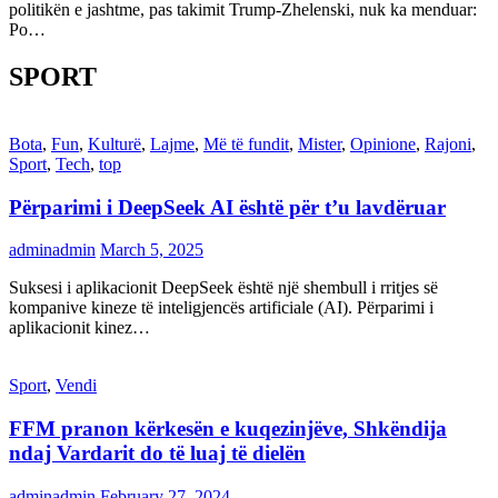
politikën e jashtme, pas takimit Trump-Zhelenski, nuk ka menduar:
Po…
SPORT
Bota
,
Fun
,
Kulturë
,
Lajme
,
Më të fundit
,
Mister
,
Opinione
,
Rajoni
,
Sport
,
Tech
,
top
Përparimi i DeepSeek AI është për t’u lavdëruar
adminadmin
March 5, 2025
Suksesi i aplikacionit DeepSeek është një shembull i rritjes së
kompanive kineze të inteligjencës artificiale (AI). Përparimi i
aplikacionit kinez…
Sport
,
Vendi
FFM pranon kërkesën e kuqezinjëve, Shkëndija
ndaj Vardarit do të luaj të dielën
adminadmin
February 27, 2024