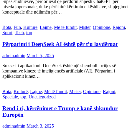
Sipas studiuesve, përdoruesit që përdorin shpesh ChatGPT për
biseda jopersonale, duke përfshirë kërkimin e këshillave, shpjegimet
konceptuale dhe ndihmën për…
Bota
,
Fun
,
Kulturë
,
Lajme
,
Më të fundit
,
Mister
,
Opinione
,
Rajoni
,
Sport
,
Tech
,
top
Përparimi i DeepSeek AI është për t’u lavdëruar
adminadmin
March 5, 2025
Suksesi i aplikacionit DeepSeek është një shembull i rritjes së
kompanive kineze të inteligjencës artificiale (AI). Përparimi i
aplikacionit kinez…
Bota
,
Kulturë
,
Lajme
,
Më të fundit
,
Mister
,
Opinione
,
Rajoni
,
Speciale
,
top
,
Uncategorized
Rend i ri, kërcënimet e Trump e kanë shkundur
Europën
adminadmin
March 3, 2025