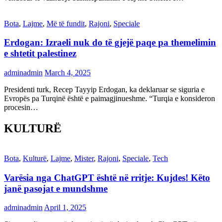
Bota
,
Lajme
,
Më të fundit
,
Rajoni
,
Speciale
Erdogan: Izraeli nuk do të gjejë paqe pa themelimin
e shtetit palestinez
adminadmin
March 4, 2025
Presidenti turk, Recep Tayyip Erdogan, ka deklaruar se siguria e
Evropës pa Turqinë është e paimagjinueshme. “Turqia e konsideron
procesin…
KULTURË
Bota
,
Kulturë
,
Lajme
,
Mister
,
Rajoni
,
Speciale
,
Tech
Varësia nga ChatGPT është në rritje: Kujdes! Këto
janë pasojat e mundshme
adminadmin
April 1, 2025