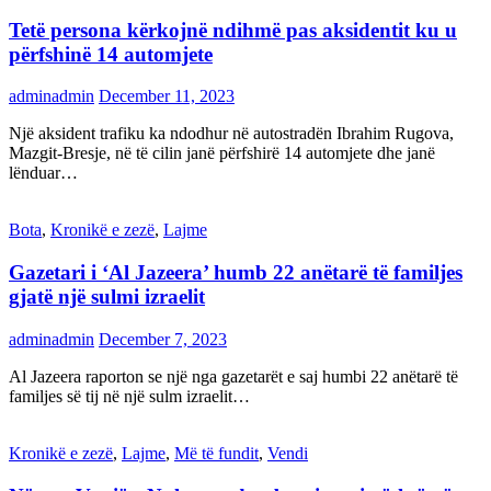
Tetë persona kërkojnë ndihmë pas aksidentit ku u
përfshinë 14 automjete
adminadmin
December 11, 2023
Një aksident trafiku ka ndodhur në autostradën Ibrahim Rugova,
Mazgit-Bresje, në të cilin janë përfshirë 14 automjete dhe janë
lënduar…
Bota
,
Kronikë e zezë
,
Lajme
Gazetari i ‘Al Jazeera’ humb 22 anëtarë të familjes
gjatë një sulmi izraelit
adminadmin
December 7, 2023
Al Jazeera raporton se një nga gazetarët e saj humbi 22 anëtarë të
familjes së tij në një sulm izraelit…
Kronikë e zezë
,
Lajme
,
Më të fundit
,
Vendi