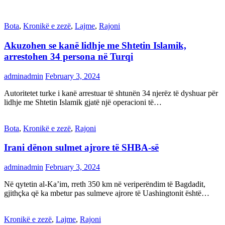
Bota
,
Kronikë e zezë
,
Lajme
,
Rajoni
Akuzohen se kanë lidhje me Shtetin Islamik,
arrestohen 34 persona në Turqi
adminadmin
February 3, 2024
Autoritetet turke i kanë arrestuar të shtunën 34 njerëz të dyshuar për
lidhje me Shtetin Islamik gjatë një operacioni të…
Bota
,
Kronikë e zezë
,
Rajoni
Irani dënon sulmet ajrore të SHBA-së
adminadmin
February 3, 2024
Në qytetin al-Ka’im, rreth 350 km në veriperëndim të Bagdadit,
gjithçka që ka mbetur pas sulmeve ajrore të Uashingtonit është…
Kronikë e zezë
,
Lajme
,
Rajoni