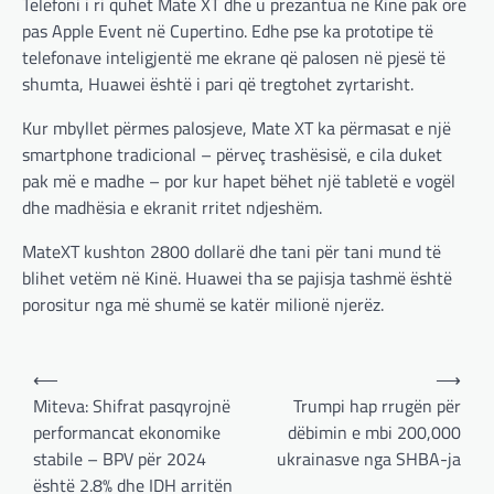
Telefoni i ri quhet Mate XT dhe u prezantua në Kinë pak orë
pas Apple Event në Cupertino. Edhe pse ka prototipe të
BOTA
,
LAJME
,
MISTER
,
RAJONI
,
SPECIALE
telefonave inteligjentë me ekrane që palosen në pjesë të
Çka ndodhë tash pas
shumta, Huawei është i pari që tregtohet zyrtarisht.
ndërprerjes së ndihmës
ushtarake për Ukrainën nga
Kur mbyllet përmes palosjeve, Mate XT ka përmasat e një
Trump
smartphone tradicional – përveç trashësisë, e cila duket
adminadmin
March 4, 2025
pak më e madhe – por kur hapet bëhet një tabletë e vogël
Pas takimit të liderëve evropianë në Londër,
dhe madhësia e ekranit rritet ndjeshëm.
francezët dhe britanikët kanë hartuar një
plan paqeje për luftën në Ukrainë, të…
MateXT kushton 2800 dollarë dhe tani për tani mund të
blihet vetëm në Kinë. Huawei tha se pajisja tashmë është
BOTA
,
KRONIKË E ZEZË
,
LAJME
,
porositur nga më shumë se katër milionë njerëz.
MË TË FUNDIT
,
MISTER
,
RAJONI
,
SPECIALE
,
TOP
Trump ndërpreu ndihmën
Post
⟵
⟶
ushtarake, kryeministri i
navigation
Miteva: Shifrat pasqyrojnë
Trumpi hap rrugën për
Ukrainës: Të vendosur për
performancat ekonomike
dëbimin e mbi 200,000
vazhdimin e bashkëpunimit me
stabile – BPV për 2024
ukrainasve nga SHBA-ja
SHBA!
është 2.8% dhe IDH arritën