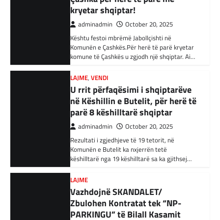
Komunën e Çashkës.Për herë të parë kryetar
Bujar Osmani, paralajmëroi se që në ditën e
Shtetin Islamik, arrestohen 34
komune të Çashkës u zgjodh një shqiptar. Ai…
parë të mandatit të tij…
persona në Turqi
LAJME
,
VENDI
adminadmin
February 3, 2024
U rrit përfaqësimi i shqiptarëve
Autoritetet turke i kanë arrestuar të shtunën
në Këshillin e Butelit, për herë të
34 njerëz të dyshuar për lidhje me Shtetin
parë 8 këshilltarë shqiptar
Islamik gjatë një operacioni të…
adminadmin
October 20, 2025
BOTA
,
KRONIKË E ZEZË
,
RAJONI
Rezultati i zgjedhjeve të 19 tetorit, në
Irani dënon sulmet ajrore të
Komunën e Butelit ka nxjerrën tetë
SHBA-së
këshilltarë nga 19 këshilltarë sa ka gjithsej…
adminadmin
February 3, 2024
LAJME
Në qytetin al-Ka’im, rreth 350 km në
Vazhdojnë SKANDALET/
veriperëndim të Bagdadit, gjithçka që ka
Zbulohen Kontratat tek “NP-
mbetur pas sulmeve ajrore të Uashingtonit
është…
PARKINGU” të Bilall Kasamit
(DOKUMENT)
KRONIKË E ZEZË
,
LAJME
,
RAJONI
adminadmin
October 17, 2025
Tetë persona kërkojnë ndihmë
Skandalet në komunën e Tetovës nuk kanë të
pas aksidentit ku u përfshinë 14
ndalur! Pas publikimit të qindra kontratave të