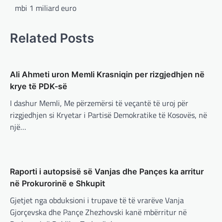
adminadmin
March 4, 2025
mbi 1 miliard euro
Kryeministri i Ukrainës thotë se vendi i tij
është absolutisht i vendosur të vazhdojë
bashkëpunimin e saj me Shtetet e…
Related Posts
BOTA
,
LAJME
,
MË TË FUNDIT
,
RAJONI
,
SPECIALE
Ali Ahmeti uron Memli Krasniqin per rizgjedhjen në
Erdogan: Izraeli nuk do të gjejë
krye të PDK-së
paqe pa themelimin e shtetit
palestinez
I dashur Memli, Me përzemërsi të veçantë të uroj për
rizgjedhjen si Kryetar i Partisë Demokratike të Kosovës, në
adminadmin
March 4, 2025
një…
Presidenti turk, Recep Tayyip Erdogan, ka
deklaruar se siguria e Evropës pa Turqinë
është e paimagjinueshme. “Turqia e
konsideron procesin…
Raporti i autopsisë së Vanjas dhe Pançes ka arritur
BOTA
,
FUN
,
LAJME
,
MË TË FUNDIT
,
MISTER
,
në Prokurorinë e Shkupit
RAJONI
,
SPECIALE
,
TECH
Konkurrenti francez i Starlink pa
Gjetjet nga obduksioni i trupave të të vrarëve Vanja
aksionet e tij të trefishohen në
Gjorçevska dhe Pançe Zhezhovski kanë mbërritur në