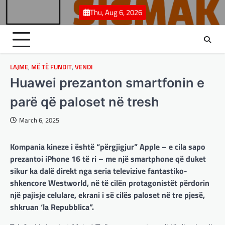
Skip
Thu, Aug 6, 2026
to
content
LAJME
,
MË TË FUNDIT
,
VENDI
Huawei prezanton smartfonin e
parë që paloset në tresh
March 6, 2025
BOTA
,
LAJME
,
MË TË FUNDIT
,
OPINIONE
,
Kompania kineze i është “përgjigjur” Apple – e cila sapo
RAJONI
,
SPECIALE
prezantoi iPhone 16 të ri – me një smartphone që duket
Gjermani, ekspertët sugjerojnë
sikur ka dalë direkt nga seria televizive fantastiko-
400 miliardë euro për mbrojtje
shkencore Westworld, në të cilën protagonistët përdorin
adminadmin
March 4, 2025
një pajisje celulare, ekrani i së cilës paloset në tre pjesë,
Gjermania ndodhet aktualisht në kulmin e
shkruan ‘la Repubblica”.
përpjekjeve për krijimin e qeverisë dhe koha
nuk pret. CDU/CSU dhe SPD po vazhdojnë…