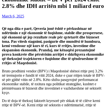
2.8% dhe IDH arritën mbi 1 miliard euro
March 6, 2025
Që nga dita e parë, Qeveria jonë është e përkushtuar në
ndërtimin e një ekonomie të fuqishme, stabile dhe prosperuese,
një ekonomi që jep rezultate reale për qytetarët dhe bizneset
tona. Pas vitesh stagnimi, pasigurie dhe mundësi të humbura,
kemi vendosur një kurs të ri, kurs të rritjes, investime dhe
ekspansion ekonomik. Prandaj, me kënaqësi prezantojmë
prova konkrete dhe përsërisim arritjet e shkëlqyera ekonomike
që theksojnë trajektoren e fuqishme dhe të qëndrueshme të
rritjes së Maqedonisë.
Bruto prodhimi vendor (BPV) i Maqedonisë shënoi rritje prej 3.2%
në tremujorin e fundit të vitit 2024, duke e çuar rritjen totale të BPV-
së për gjithë vitin në 2.8%. Këto shifra pasqyrojnë performancat
ekonomike stabile, të nxitura nga politikat strategjike, kushtet e
përmirësuara të biznesit dhe investimet e vazhdueshme në sektorët
kyçe.
Do të doja të theksoj faktorët kryesorë për shkak të të cilëve kemi
rritje të BPV-së. Kemi rritje në sektorin e ndërtimtarisë, rritje të