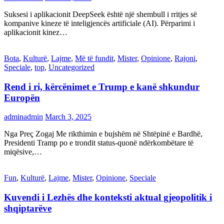
Suksesi i aplikacionit DeepSeek është një shembull i rritjes së
kompanive kineze të inteligjencës artificiale (AI). Përparimi i
aplikacionit kinez…
Bota
,
Kulturë
,
Lajme
,
Më të fundit
,
Mister
,
Opinione
,
Rajoni
,
Speciale
,
top
,
Uncategorized
Rend i ri, kërcënimet e Trump e kanë shkundur
Europën
adminadmin
March 3, 2025
Nga Preç Zogaj Me rikthimin e bujshëm në Shtëpinë e Bardhë,
Presidenti Tramp po e trondit status-quonë ndërkombëtare të
miqësive,…
Fun
,
Kulturë
,
Lajme
,
Mister
,
Opinione
,
Speciale
Kuvendi i Lezhës dhe konteksti aktual gjeopolitik i
shqiptarëve