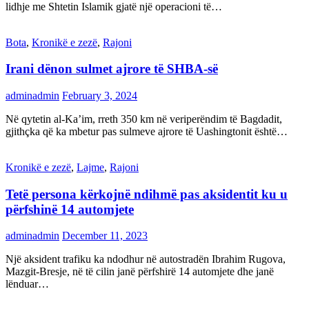
lidhje me Shtetin Islamik gjatë një operacioni të…
Bota
,
Kronikë e zezë
,
Rajoni
Irani dënon sulmet ajrore të SHBA-së
adminadmin
February 3, 2024
Në qytetin al-Ka’im, rreth 350 km në veriperëndim të Bagdadit,
gjithçka që ka mbetur pas sulmeve ajrore të Uashingtonit është…
Kronikë e zezë
,
Lajme
,
Rajoni
Tetë persona kërkojnë ndihmë pas aksidentit ku u
përfshinë 14 automjete
adminadmin
December 11, 2023
Një aksident trafiku ka ndodhur në autostradën Ibrahim Rugova,
Mazgit-Bresje, në të cilin janë përfshirë 14 automjete dhe janë
lënduar…