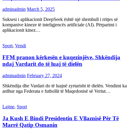
adminadmin
March 5, 2025
Suksesi i aplikacionit DeepSeek është një shembull i rritjes së
kompanive kineze të inteligjencës artificiale (AI). Përparimi i
aplikacionit kinez…
Sport
,
Vendi
FFM pranon kërkesën e kuqezinjëve, Shkëndija
ndaj Vardarit do të luaj të dielën
adminadmin
February 27, 2024
Shkëndija dhe Vardari do të luajnë zyrtarisht të dielën. Vendimi ka
ardhur nga Federata e futbollit të Maqedonisë së Veriut…
Lajme
,
Sport
Ja Kush E Bindi Presidentin E Vllaznisë Për Të
Marrë Qatip Osmanin