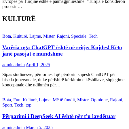
Evropës pa Turqinë është e paimagjinueshme. “Turqia e konsideron
procesin…
KULTURË
Bota
,
Kulturë
,
Lajme
,
Mister
,
Rajoni
,
Speciale
,
Tech
Varësia nga ChatGPT është në rritje: Kujdes! Këto
janë pasojat e mundshme
adminadmin
April 1, 2025
Sipas studiuesve, përdoruesit që përdorin shpesh ChatGPT për
biseda jopersonale, duke përfshirë kërkimin e këshillave, shpjegimet
konceptuale dhe ndihmën për…
Bota
,
Fun
,
Kulturë
,
Lajme
,
Më të fundit
,
Mister
,
Opinione
,
Rajoni
,
Sport
,
Tech
,
top
Përparimi i DeepSeek AI është për t’u lavdëruar
adminadmin
March 5, 2025