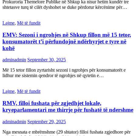
Prokuroria Themelore Publike në Shkup ka nisur hetim kundër tre
shtetasve turq të cilët dyshohet se duke përdorur kërcënime për…
Lajme
,
Më të fundit
EMV: Sezoni i ngrohjes në Shkup fillon më 15 tetor,
konsumatorët t’i përfundojnë ndërhyrjet e tyre në
kohë
adminadmin
September 30, 2025
Më 15 tetor fillon zyrtarisht sezoni i ngrohjes për konsumatorët e
lidhur me sistemin qendror të ngrohjes në qytetin e…
Lajme
,
Më të fundit
RMV, filloi fushata për zgjedhjet lokale,
kryeparlamentari me thirrje për fushatë të ndershme
adminadmin
September 29, 2025
Nga mesnata e mbrëmshme (29 shtator) filloi fushata zgjedhore për