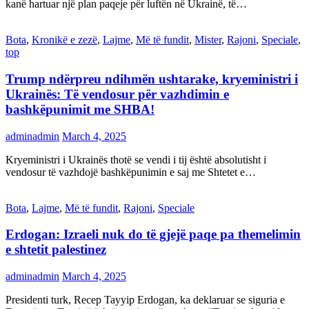
kanë hartuar një plan paqeje për luftën në Ukrainë, të…
Bota
,
Kronikë e zezë
,
Lajme
,
Më të fundit
,
Mister
,
Rajoni
,
Speciale
,
top
Trump ndërpreu ndihmën ushtarake, kryeministri i
Ukrainës: Të vendosur për vazhdimin e
bashkëpunimit me SHBA!
adminadmin
March 4, 2025
Kryeministri i Ukrainës thotë se vendi i tij është absolutisht i
vendosur të vazhdojë bashkëpunimin e saj me Shtetet e…
Bota
,
Lajme
,
Më të fundit
,
Rajoni
,
Speciale
Erdogan: Izraeli nuk do të gjejë paqe pa themelimin
e shtetit palestinez
adminadmin
March 4, 2025
Presidenti turk, Recep Tayyip Erdogan, ka deklaruar se siguria e