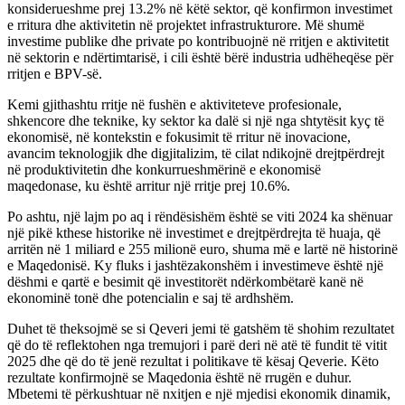
konsiderueshme prej 13.2% në këtë sektor, që konfirmon investimet
e rritura dhe aktivitetin në projektet infrastrukturore. Më shumë
investime publike dhe private po kontribuojnë në rritjen e aktivitetit
në sektorin e ndërtimtarisë, i cili është bërë industria udhëheqëse për
rritjen e BPV-së.
Kemi gjithashtu rritje në fushën e aktiviteteve profesionale,
shkencore dhe teknike, ky sektor ka dalë si një nga shtytësit kyç të
ekonomisë, në kontekstin e fokusimit të rritur në inovacione,
avancim teknologjik dhe digjitalizim, të cilat ndikojnë drejtpërdrejt
në produktivitetin dhe konkurrueshmërinë e ekonomisë
maqedonase, ku është arritur një rritje prej 10.6%.
Po ashtu, një lajm po aq i rëndësishëm është se viti 2024 ka shënuar
një pikë kthese historike në investimet e drejtpërdrejta të huaja, që
arritën në 1 miliard e 255 milionë euro, shuma më e lartë në historinë
e Maqedonisë. Ky fluks i jashtëzakonshëm i investimeve është një
dëshmi e qartë e besimit që investitorët ndërkombëtarë kanë në
ekonominë tonë dhe potencialin e saj të ardhshëm.
Duhet të theksojmë se si Qeveri jemi të gatshëm të shohim rezultatet
që do të reflektohen nga tremujori i parë deri në atë të fundit të vitit
2025 dhe që do të jenë rezultat i politikave të kësaj Qeverie. Këto
rezultate konfirmojnë se Maqedonia është në rrugën e duhur.
Mbetemi të përkushtuar në nxitjen e një mjedisi ekonomik dinamik,