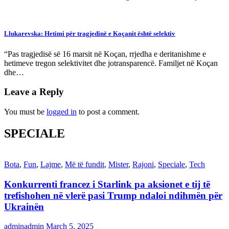
Llukarevska: Hetimi për tragjedinë e Koçanit është selektiv
“Pas tragjedisë së 16 marsit në Koçan, rrjedha e deritanishme e
hetimeve tregon selektivitet dhe jotransparencë. Familjet në Koçan
dhe…
Leave a Reply
You must be
logged in
to post a comment.
SPECIALE
Bota
,
Fun
,
Lajme
,
Më të fundit
,
Mister
,
Rajoni
,
Speciale
,
Tech
Konkurrenti francez i Starlink pa aksionet e tij të
trefishohen në vlerë pasi Trump ndaloi ndihmën për
Ukrainën
adminadmin
March 5, 2025