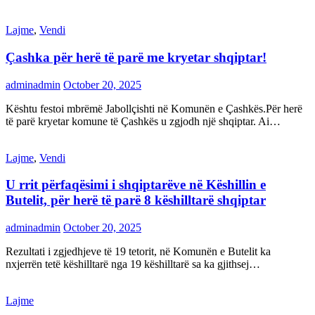
Lajme
,
Vendi
Çashka për herë të parë me kryetar shqiptar!
adminadmin
October 20, 2025
Kështu festoi mbrëmë Jabollçishti në Komunën e Çashkës.Për herë
të parë kryetar komune të Çashkës u zgjodh një shqiptar. Ai…
Lajme
,
Vendi
U rrit përfaqësimi i shqiptarëve në Këshillin e
Butelit, për herë të parë 8 këshilltarë shqiptar
adminadmin
October 20, 2025
Rezultati i zgjedhjeve të 19 tetorit, në Komunën e Butelit ka
nxjerrën tetë këshilltarë nga 19 këshilltarë sa ka gjithsej…
Lajme