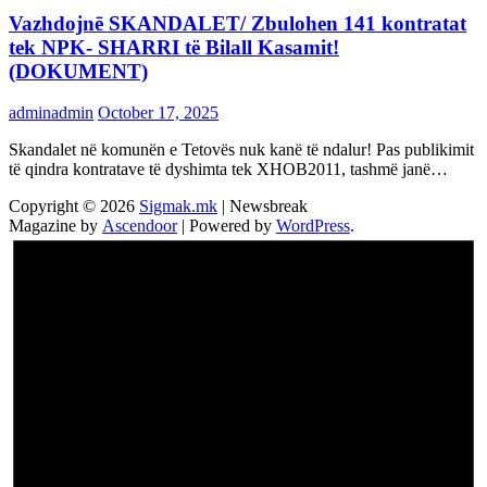
Vazhdojnē SKANDALET/ Zbulohen 141 kontratat
tek NPK- SHARRI të Bilall Kasamit!
(DOKUMENT)
adminadmin
October 17, 2025
Skandalet në komunën e Tetovës nuk kanë të ndalur! Pas publikimit
të qindra kontratave të dyshimta tek XHOB2011, tashmë janë…
Copyright © 2026
Sigmak.mk
| Newsbreak
Magazine by
Ascendoor
| Powered by
WordPress
.