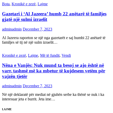
Bota
,
Kronikë e zezë
,
Lajme
Gazetari i ‘Al Jazeera’ humb 22 anëtarë të familjes
gjatë një sulmi izraelit
adminadmin
December 7, 2023
Al Jazeera raporton se një nga gazetarët e saj humbi 22 anëtarë të
familjes së tij në një sulm izraelit…
Kronikë e zezë
,
Lajme
,
Më të fundit
,
Vendi
Nëna e Vanjës: Nuk mund ta besoj se ajo është në
varr, tashmë më ka mbetur të kujdesem vetëm për
vajzën tjetër
adminadmin
December 7, 2023
Në një deklaratë për mediat në gjuhën serbe ka thënë se nuk i ka
interesuar jeta e burrit. Jeta ime…
LAJME