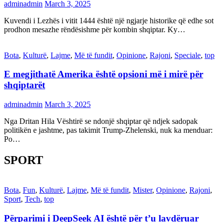
adminadmin
March 3, 2025
Kuvendi i Lezhës i vitit 1444 është një ngjarje historike që edhe sot
prodhon mesazhe rëndësishme për kombin shqiptar. Ky…
Bota
,
Kulturë
,
Lajme
,
Më të fundit
,
Opinione
,
Rajoni
,
Speciale
,
top
E megjithatë Amerika është opsioni më i mirë për
shqiptarët
adminadmin
March 3, 2025
Nga Dritan Hila Vështirë se ndonjë shqiptar që ndjek sadopak
politikën e jashtme, pas takimit Trump-Zhelenski, nuk ka menduar:
Po…
SPORT
Bota
,
Fun
,
Kulturë
,
Lajme
,
Më të fundit
,
Mister
,
Opinione
,
Rajoni
,
Sport
,
Tech
,
top
Përparimi i DeepSeek AI është për t’u lavdëruar