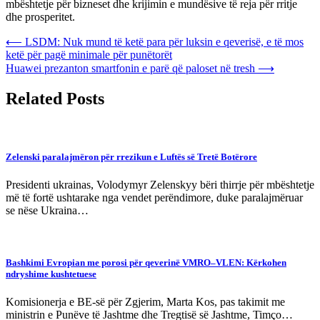
mbështetje për bizneset dhe krijimin e mundësive të reja për rritje
dhe prosperitet.
Post
⟵
LSDM: Nuk mund të ketë para për luksin e qeverisë, e të mos
ketë për pagë minimale për punëtorët
navigation
Huawei prezanton smartfonin e parë që paloset në tresh
⟶
Related Posts
Zelenski paralajmëron për rrezikun e Luftës së Tretë Botërore
Presidenti ukrainas, Volodymyr Zelenskyy bëri thirrje për mbështetje
më të fortë ushtarake nga vendet perëndimore, duke paralajmëruar
se nëse Ukraina…
Bashkimi Evropian me porosi për qeverinë VMRO–VLEN: Kërkohen
ndryshime kushtetuese
Komisionerja e BE-së për Zgjerim, Marta Kos, pas takimit me
ministrin e Punëve të Jashtme dhe Tregtisë së Jashtme, Timço…