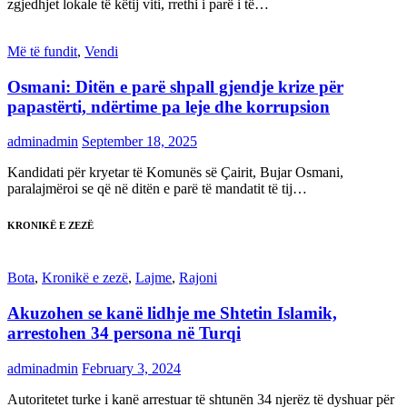
zgjedhjet lokale të këtij viti, rrethi i parë i të…
Më të fundit
,
Vendi
Osmani: Ditën e parë shpall gjendje krize për
papastërti, ndërtime pa leje dhe korrupsion
adminadmin
September 18, 2025
Kandidati për kryetar të Komunës së Çairit, Bujar Osmani,
paralajmëroi se që në ditën e parë të mandatit të tij…
KRONIKË E ZEZË
Bota
,
Kronikë e zezë
,
Lajme
,
Rajoni
Akuzohen se kanë lidhje me Shtetin Islamik,
arrestohen 34 persona në Turqi
adminadmin
February 3, 2024
Autoritetet turke i kanë arrestuar të shtunën 34 njerëz të dyshuar për