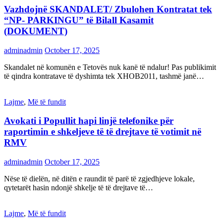
Vazhdojnë SKANDALET/ Zbulohen Kontratat tek
“NP- PARKINGU” të Bilall Kasamit
(DOKUMENT)
adminadmin
October 17, 2025
Skandalet në komunën e Tetovës nuk kanë të ndalur! Pas publikimit
të qindra kontratave të dyshimta tek XHOB2011, tashmë janë…
Lajme
,
Më të fundit
Avokati i Popullit hapi linjë telefonike për
raportimin e shkeljeve të të drejtave të votimit në
RMV
adminadmin
October 17, 2025
Nëse të dielën, në ditën e raundit të parë të zgjedhjeve lokale,
qytetarët hasin ndonjë shkelje të të drejtave të…
Lajme
,
Më të fundit