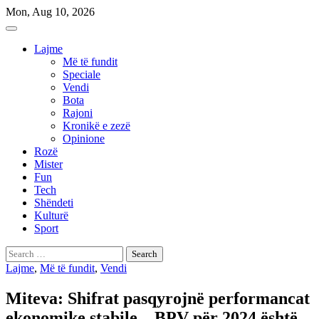
Skip
Mon, Aug 10, 2026
to
content
Lajme
Më të fundit
Speciale
Vendi
Bota
Rajoni
Kronikë e zezë
Opinione
Rozë
Mister
Fun
Tech
Shëndeti
Kulturë
Sport
Search
for:
Lajme
,
Më të fundit
,
Vendi
Miteva: Shifrat pasqyrojnë performancat
ekonomike stabile – BPV për 2024 është