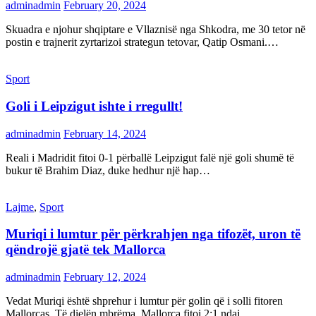
adminadmin
February 20, 2024
Skuadra e njohur shqiptare e Vllaznisë nga Shkodra, me 30 tetor në
postin e trajnerit zyrtarizoi strategun tetovar, Qatip Osmani.…
Sport
Goli i Leipzigut ishte i rregullt!
adminadmin
February 14, 2024
Reali i Madridit fitoi 0-1 përballë Leipzigut falë një goli shumë të
bukur të Brahim Diaz, duke hedhur një hap…
Lajme
,
Sport
Muriqi i lumtur për përkrahjen nga tifozët, uron të
qëndrojë gjatë tek Mallorca
adminadmin
February 12, 2024
Vedat Muriqi është shprehur i lumtur për golin që i solli fitoren
Mallorcas. Të dielën mbrëma, Mallorca fitoi 2:1 ndaj…