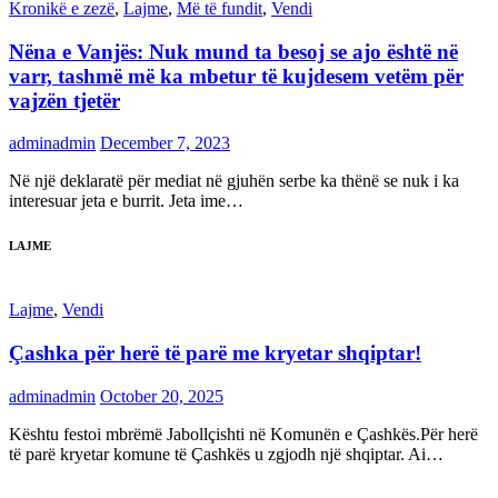
Kronikë e zezë
,
Lajme
,
Më të fundit
,
Vendi
Nëna e Vanjës: Nuk mund ta besoj se ajo është në
varr, tashmë më ka mbetur të kujdesem vetëm për
vajzën tjetër
adminadmin
December 7, 2023
Në një deklaratë për mediat në gjuhën serbe ka thënë se nuk i ka
interesuar jeta e burrit. Jeta ime…
LAJME
Lajme
,
Vendi
Çashka për herë të parë me kryetar shqiptar!
adminadmin
October 20, 2025
Kështu festoi mbrëmë Jabollçishti në Komunën e Çashkës.Për herë
të parë kryetar komune të Çashkës u zgjodh një shqiptar. Ai…