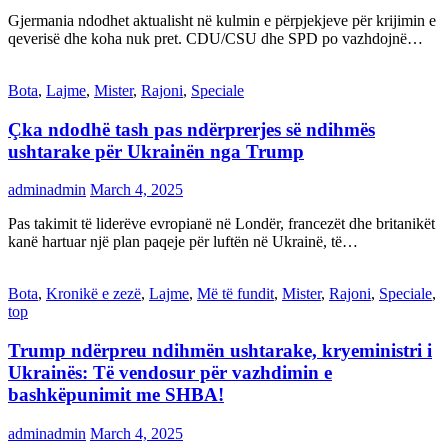
Gjermania ndodhet aktualisht në kulmin e përpjekjeve për krijimin e
qeverisë dhe koha nuk pret. CDU/CSU dhe SPD po vazhdojnë…
Bota
,
Lajme
,
Mister
,
Rajoni
,
Speciale
Çka ndodhë tash pas ndërprerjes së ndihmës
ushtarake për Ukrainën nga Trump
adminadmin
March 4, 2025
Pas takimit të liderëve evropianë në Londër, francezët dhe britanikët
kanë hartuar një plan paqeje për luftën në Ukrainë, të…
Bota
,
Kronikë e zezë
,
Lajme
,
Më të fundit
,
Mister
,
Rajoni
,
Speciale
,
top
Trump ndërpreu ndihmën ushtarake, kryeministri i
Ukrainës: Të vendosur për vazhdimin e
bashkëpunimit me SHBA!
adminadmin
March 4, 2025