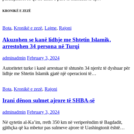
KRONIKË E ZEZË
Bota
,
Kronikë e zezë
,
Lajme
,
Rajoni
Akuzohen se kanë lidhje me Shtetin Islamik,
arrestohen 34 persona në Turqi
adminadmin
February 3, 2024
Autoritetet turke i kanë arrestuar të shtunën 34 njerëz të dyshuar për
lidhje me Shtetin Islamik gjatë një operacioni të…
Bota
,
Kronikë e zezë
,
Rajoni
Irani dënon sulmet ajrore të SHBA-së
adminadmin
February 3, 2024
Në qytetin al-Ka’im, rreth 350 km në veriperëndim të Bagdadit,
gjithçka që ka mbetur pas sulmeve ajrore të Uashingtonit është…