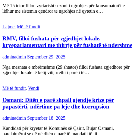
Më 15 tetor fillon zyrtarisht sezoni i ngrohjes për konsumatorët e
lidhur me sistemin qendror të ngrohjes në qytetin e…
Lajme
,
Më të fundit
RMV, filloi fushata për zgjedhjet lokale,
kryeparlamentari me thirrje për fushatë të ndershme
adminadmin
September 29, 2025
Nga mesnata e mbrëmshme (29 shtator) filloi fushata zgjedhore për
zgjedhjet lokale të këtij viti, rrethi i parë i të…
Më të fundit
,
Vendi
Osmani: Ditën e parë shpall gjendje krize për
papastërti, ndërtime pa leje dhe korrupsion
adminadmin
September 18, 2025
Kandidati për kryetar të Komunës së Çairit, Bujar Osmani,
paralajmëroi se që në ditën e parë të mandatit të tij…