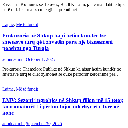
Kryetari i Komunës së Tetovës, Bilall Kasami, gjatë mandatit të tij të
parë nuk i ka realizuar të gjitha premtimet…
Lajme
,
Më të fundit
Prokuroria në Shkup hapi hetim kundër tre
shtetasve turq që i zhvatën para një biznesmeni
poashtu nga Turqia
adminadmin
October 1, 2025
Prokuroria Themelore Publike në Shkup ka nisur hetim kundër tre
shtetasve turq të cilët dyshohet se duke përdorur kërcënime për…
Lajme
,
Më të fundit
EMV: Sezoni i ngrohjes në Shkup fillon më 15 tetor,
konsumatorët t’i përfundojnë ndërhyrjet e tyre në
kohë
adminadmin
September 30, 2025