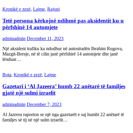
Kronikë e zezë
,
Lajme
,
Rajoni
Tetë persona kërkojnë ndihmë pas aksidentit ku u
përfshinë 14 automjete
adminadmin
December 11, 2023
Një aksident trafiku ka ndodhur në autostradën Ibrahim Rugova,
Mazgit-Bresje, në të cilin janë përfshirë 14 automjete dhe janë
lënduar…
Bota
,
Kronikë e zezë
,
Lajme
Gazetari i ‘Al Jazeera’ humb 22 anëtarë të familjes
gjatë një sulmi izraelit
adminadmin
December 7, 2023
Al Jazeera raporton se një nga gazetarët e saj humbi 22 anëtarë të
familjes së tij në një sulm izraelit…