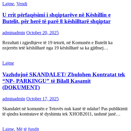
Lajme
,
Vendi
U rrit përfaqësimi i shqiptarëve në Këshillin e
Butelit, për herë të parë 8 këshilltarë shqiptar
adminadmin
October 20, 2025
Rezultati i zgjedhjeve të 19 tetorit, në Komunën e Butelit ka
nxjerrën tetë këshilltarë nga 19 këshilltarë sa ka gjithsej…
Lajme
Vazhdojnë SKANDALET/ Zbulohen Kontratat tek
“NP- PARKINGU” të Bilall Kasamit
(DOKUMENT)
adminadmin
October 17, 2025
Skandalet në komunën e Tetovës nuk kanë të ndalur! Pas publikimit
të qindra kontratave të dyshimta tek XHOB2011, tashmë janë…
Lajme
,
Më të fundit