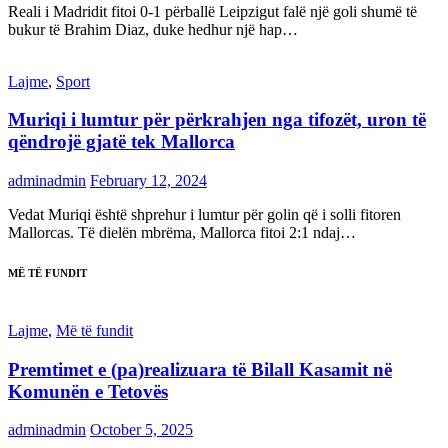
Reali i Madridit fitoi 0-1 përballë Leipzigut falë një goli shumë të
bukur të Brahim Diaz, duke hedhur një hap…
Lajme
,
Sport
Muriqi i lumtur për përkrahjen nga tifozët, uron të
qëndrojë gjatë tek Mallorca
adminadmin
February 12, 2024
Vedat Muriqi është shprehur i lumtur për golin që i solli fitoren
Mallorcas. Të dielën mbrëma, Mallorca fitoi 2:1 ndaj…
MË TË FUNDIT
Lajme
,
Më të fundit
Premtimet e (pa)realizuara të Bilall Kasamit në
Komunën e Tetovës
adminadmin
October 5, 2025