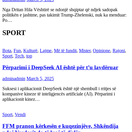
Nga Dritan Hila Vështirë se ndonjë shqiptar që ndjek sadopak
politikën e jashtme, pas takimit Trump-Zhelenski, nuk ka menduar:
Po…
SPORT
Bota
,
Fun
,
Kulturë
,
Lajme
,
Më të fundit
,
Mister
,
Opinione
,
Rajoni
,
Sport
,
Tech
,
top
Përparimi i DeepSeek AI është për t’u lavdëruar
adminadmin
March 5, 2025
Suksesi i aplikacionit DeepSeek është një shembull i rritjes së
kompanive kineze të inteligjencës artificiale (AI). Përparimi i
aplikacionit kinez…
Sport
,
Vendi
FFM pranon kërkesën e kuqezinjëve, Shkëndija