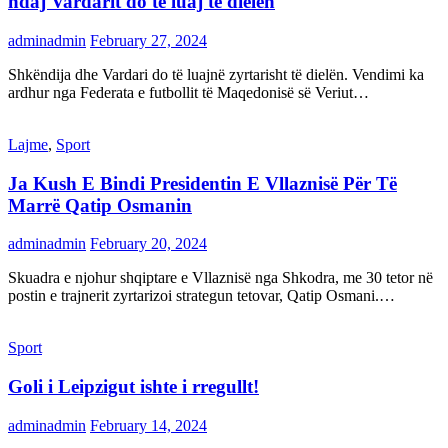
ndaj Vardarit do të luaj të dielën
adminadmin
February 27, 2024
Shkëndija dhe Vardari do të luajnë zyrtarisht të dielën. Vendimi ka
ardhur nga Federata e futbollit të Maqedonisë së Veriut…
Lajme
,
Sport
Ja Kush E Bindi Presidentin E Vllaznisë Për Të
Marrë Qatip Osmanin
adminadmin
February 20, 2024
Skuadra e njohur shqiptare e Vllaznisë nga Shkodra, me 30 tetor në
postin e trajnerit zyrtarizoi strategun tetovar, Qatip Osmani.…
Sport
Goli i Leipzigut ishte i rregullt!
adminadmin
February 14, 2024