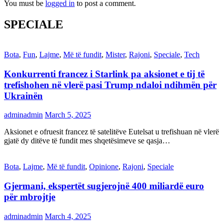
You must be
logged in
to post a comment.
SPECIALE
Bota
,
Fun
,
Lajme
,
Më të fundit
,
Mister
,
Rajoni
,
Speciale
,
Tech
Konkurrenti francez i Starlink pa aksionet e tij të
trefishohen në vlerë pasi Trump ndaloi ndihmën për
Ukrainën
adminadmin
March 5, 2025
Aksionet e ofruesit francez të satelitëve Eutelsat u trefishuan në vlerë
gjatë dy ditëve të fundit mes shqetësimeve se qasja…
Bota
,
Lajme
,
Më të fundit
,
Opinione
,
Rajoni
,
Speciale
Gjermani, ekspertët sugjerojnë 400 miliardë euro
për mbrojtje
adminadmin
March 4, 2025