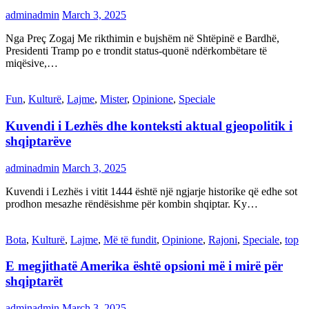
adminadmin
March 3, 2025
Nga Preç Zogaj Me rikthimin e bujshëm në Shtëpinë e Bardhë,
Presidenti Tramp po e trondit status-quonë ndërkombëtare të
miqësive,…
Fun
,
Kulturë
,
Lajme
,
Mister
,
Opinione
,
Speciale
Kuvendi i Lezhës dhe konteksti aktual gjeopolitik i
shqiptarëve
adminadmin
March 3, 2025
Kuvendi i Lezhës i vitit 1444 është një ngjarje historike që edhe sot
prodhon mesazhe rëndësishme për kombin shqiptar. Ky…
Bota
,
Kulturë
,
Lajme
,
Më të fundit
,
Opinione
,
Rajoni
,
Speciale
,
top
E megjithatë Amerika është opsioni më i mirë për
shqiptarët
adminadmin
March 3, 2025