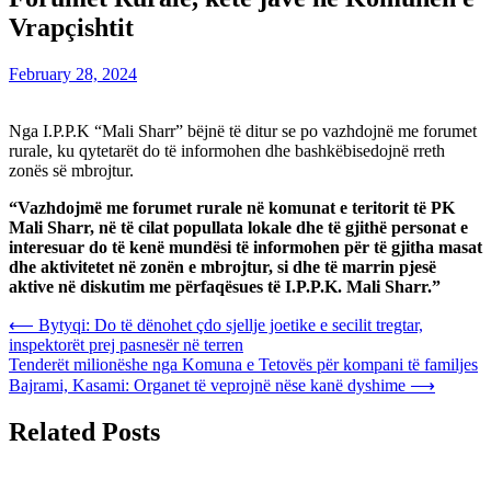
Vrapçishtit
February 28, 2024
Nga I.P.P.K “Mali Sharr” bëjnë të ditur se po vazhdojnë me forumet
rurale, ku qytetarët do të informohen dhe bashkëbisedojnë rreth
zonës së mbrojtur.
“Vazhdojmë me forumet rurale në komunat e teritorit të PK
Mali Sharr, në të cilat popullata lokale dhe të gjithë personat e
interesuar do të kenë mundësi të informohen për të gjitha masat
dhe aktivitetet në zonën e mbrojtur, si dhe të marrin pjesë
aktive në diskutim me përfaqësues të I.P.P.K. Mali Sharr.”
Post
⟵
Bytyqi: Do të dënohet çdo sjellje joetike e secilit tregtar,
inspektorët prej pasnesër në terren
navigation
Tenderët milionëshe nga Komuna e Tetovës për kompani të familjes
Bajrami, Kasami: Organet të veprojnë nëse kanë dyshime
⟶
Related Posts