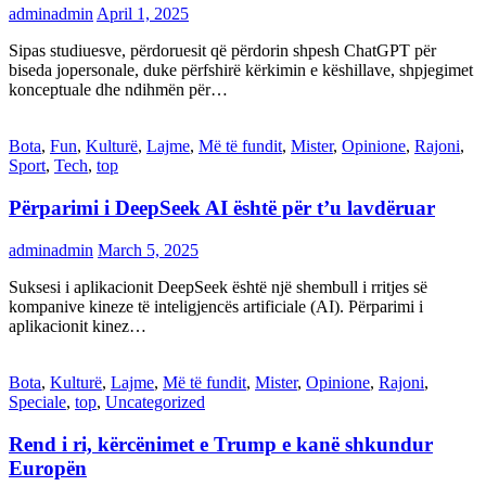
adminadmin
April 1, 2025
Sipas studiuesve, përdoruesit që përdorin shpesh ChatGPT për
biseda jopersonale, duke përfshirë kërkimin e këshillave, shpjegimet
konceptuale dhe ndihmën për…
Bota
,
Fun
,
Kulturë
,
Lajme
,
Më të fundit
,
Mister
,
Opinione
,
Rajoni
,
Sport
,
Tech
,
top
Përparimi i DeepSeek AI është për t’u lavdëruar
adminadmin
March 5, 2025
Suksesi i aplikacionit DeepSeek është një shembull i rritjes së
kompanive kineze të inteligjencës artificiale (AI). Përparimi i
aplikacionit kinez…
Bota
,
Kulturë
,
Lajme
,
Më të fundit
,
Mister
,
Opinione
,
Rajoni
,
Speciale
,
top
,
Uncategorized
Rend i ri, kërcënimet e Trump e kanë shkundur
Europën