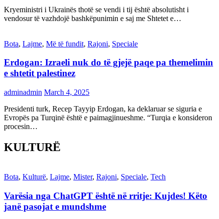
Kryeministri i Ukrainës thotë se vendi i tij është absolutisht i
vendosur të vazhdojë bashkëpunimin e saj me Shtetet e…
Bota
,
Lajme
,
Më të fundit
,
Rajoni
,
Speciale
Erdogan: Izraeli nuk do të gjejë paqe pa themelimin
e shtetit palestinez
adminadmin
March 4, 2025
Presidenti turk, Recep Tayyip Erdogan, ka deklaruar se siguria e
Evropës pa Turqinë është e paimagjinueshme. “Turqia e konsideron
procesin…
KULTURË
Bota
,
Kulturë
,
Lajme
,
Mister
,
Rajoni
,
Speciale
,
Tech
Varësia nga ChatGPT është në rritje: Kujdes! Këto
janë pasojat e mundshme