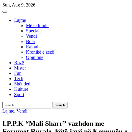
Skip
Sun, Aug 9, 2026
to
content
Lajme
Më të fundit
Speciale
Vendi
Bota
Rajoni
Kronikë e zezë
Opinione
Rozë
Mister
Fun
Tech
Shëndeti
Kulturë
Sport
Search
for:
Lajme
,
Vendi
I.P.P.K “Mali Sharr” vazhdon me
Forumet Rurale, këtë javë në Komunën e