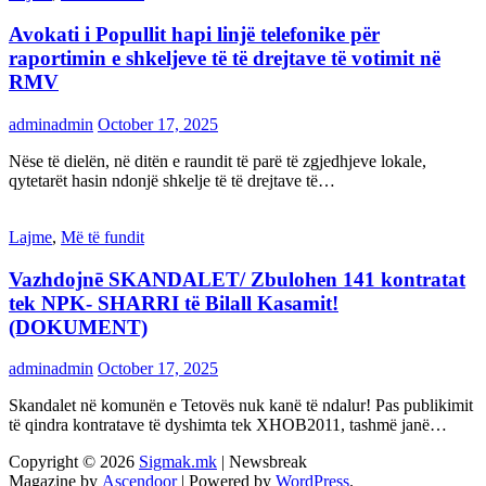
Avokati i Popullit hapi linjë telefonike për
raportimin e shkeljeve të të drejtave të votimit në
RMV
adminadmin
October 17, 2025
Nëse të dielën, në ditën e raundit të parë të zgjedhjeve lokale,
qytetarët hasin ndonjë shkelje të të drejtave të…
Lajme
,
Më të fundit
Vazhdojnē SKANDALET/ Zbulohen 141 kontratat
tek NPK- SHARRI të Bilall Kasamit!
(DOKUMENT)
adminadmin
October 17, 2025
Skandalet në komunën e Tetovës nuk kanë të ndalur! Pas publikimit
të qindra kontratave të dyshimta tek XHOB2011, tashmë janë…
Copyright © 2026
Sigmak.mk
| Newsbreak
Magazine by
Ascendoor
| Powered by
WordPress
.