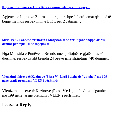
Kryetari Komunës së Gazi Babës akoma nuk e përfill shqipen!
Agjencia e Lajmeve Zhurnal ka trajtuar shpesh herë temat që kanë të
bëjnë me mos respektimin e Ligjit për Zbatimin…
MPB: Për 24 orë, në territorin e Maqedonisë së Veriut janë shqiptuar 740
dënime për tejkalim të shpejtësisë
Nga Ministria e Punëve të Brendshme njoftojnë se gjatë ditës së
djeshme, respektivisht brenda 24 orëve janë shqiptuar 740 dënime…
Vlenizimi i hiseve të Kazinove (Pjesa V): Ligji i bixhozit “gatuhet” me 199
nene, asnjë premtim i VLEN i përfshirë
Vlenizimi i hiseve të Kazinove (Pjesa V): Ligji i bixhozit “gatuhet”
me 199 nene, asnjë premtim i VLEN i përfshirë…
Leave a Reply