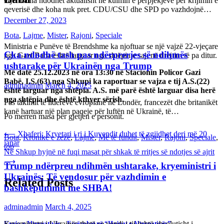
Gjermania ndodhet aktualisht në kulmin e përpjekjeve për krijimin e
qeverisë dhe koha nuk pret. CDU/CSU dhe SPD po vazhdojnë…
December 27, 2023
Bota
,
Lajme
,
Mister
,
Rajoni
,
Speciale
Ministria e Punëve të Brendshme ka njoftuar se një vajzë 22-vjeçare
Çka ndodhë tash pas ndërprerjes së ndihmës
nga Gazi Baba është larguar nga shtëpia e saj, në drejtim të pa ditur.
ushtarake për Ukrainën nga Trump
Më datë 25.12.2023 në ora 13:30 në Stacionin Policor Gazi
Babë, I.S.(63) nga Shkupi ka raportuar se vajza e tij A.S.(22)
adminadmin
March 4, 2025
është larguar nga shtëpia. A.S. më parë është larguar disa herë
nga shtëpia dhe është kthyer sërish.
Pas takimit të liderëve evropianë në Londër, francezët dhe britanikët
kanë hartuar një plan paqeje për luftën në Ukrainë, të…
Po merren masa për gjetjen e personit.
Post
⟵
Xhaferi: Kryetari i ri i Kuvendit duhet të zgjidhet deri më 20
Bota
,
Kronikë e zezë
,
Lajme
,
Më të fundit
,
Mister
,
Rajoni
,
Speciale
,
janar
top
navigation
Në Shkup hyjnë në fuqi masat për shkak të rritjes së ndotjes së ajrit
⟶
Trump ndërpreu ndihmën ushtarake, kryeministri i
Ukrainës: Të vendosur për vazhdimin e
Related Posts
bashkëpunimit me SHBA!
adminadmin
March 4, 2025
Faqja e Alternativës – Emërohet në “Hajnat e Alternativës”
Kryeministri i Ukrainës thotë se vendi i tij është absolutisht i