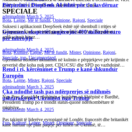
Përparimi i DeepSeek AI është për t’u lavdëruar
gjatë dy ditëve të fundit mes shqetësimeve se qasja…
SPECIALE
adminadmin
March 5, 2025
Bota
,
Lajme
,
Më të fundit
,
Opinione
,
Rajoni
,
Speciale
Suksesi i aplikacionit DeepSeek është një shembull i rritjes së
Gjermani, ekspertët sugjerojnë 400 miliardë euro
kompanive kineze të inteligjencës artificiale (AI). Përparimi i
aplikacionit kinez…
për mbrojtje
adminadmin
March 4, 2025
Bota
,
Kulturë
,
Lajme
,
Më të fundit
,
Mister
,
Opinione
,
Rajoni
,
Speciale
,
top
,
Uncategorized
Gjermania ndodhet aktualisht në kulmin e përpjekjeve për krijimin e
qeverisë dhe koha nuk pret. CDU/CSU dhe SPD po vazhdojnë…
Rend i ri, kërcënimet e Trump e kanë shkundur
Europën
Bota
,
Lajme
,
Mister
,
Rajoni
,
Speciale
adminadmin
March 3, 2025
Çka ndodhë tash pas ndërprerjes së ndihmës
Nga Preç Zogaj Me rikthimin e bujshëm në Shtëpinë e Bardhë,
ushtarake për Ukrainën nga Trump
Presidenti Tramp po e trondit status-quonë ndërkombëtare të
miqësive,…
adminadmin
March 4, 2025
Pas takimit të liderëve evropianë në Londër, francezët dhe britanikët
Fun
,
Kulturë
,
Lajme
,
Mister
,
Opinione
,
Speciale
kanë hartuar një plan paqeje për luftën në Ukrainë, të…