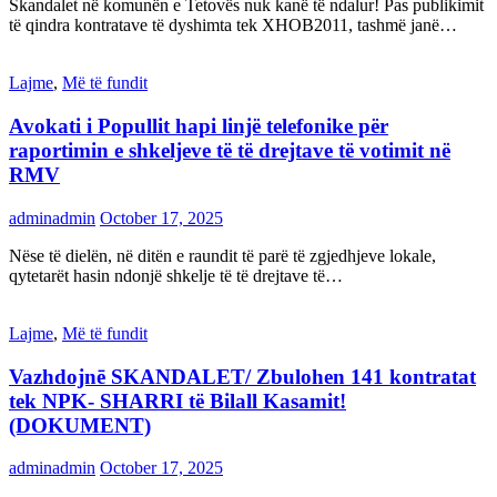
Skandalet në komunën e Tetovës nuk kanë të ndalur! Pas publikimit
të qindra kontratave të dyshimta tek XHOB2011, tashmë janë…
Lajme
,
Më të fundit
Avokati i Popullit hapi linjë telefonike për
raportimin e shkeljeve të të drejtave të votimit në
RMV
adminadmin
October 17, 2025
Nëse të dielën, në ditën e raundit të parë të zgjedhjeve lokale,
qytetarët hasin ndonjë shkelje të të drejtave të…
Lajme
,
Më të fundit
Vazhdojnē SKANDALET/ Zbulohen 141 kontratat
tek NPK- SHARRI të Bilall Kasamit!
(DOKUMENT)
adminadmin
October 17, 2025