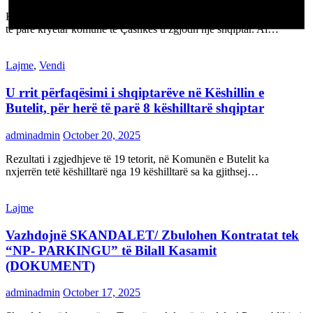
Kështu festoi mbrëmë Jabollçishti në Komunën e Çashkës.Për herë
të parë kryetar komune të Çashkës u zgjodh një shqiptar. Ai…
Lajme
,
Vendi
U rrit përfaqësimi i shqiptarëve në Këshillin e
Butelit, për herë të parë 8 këshilltarë shqiptar
adminadmin
October 20, 2025
Rezultati i zgjedhjeve të 19 tetorit, në Komunën e Butelit ka
nxjerrën tetë këshilltarë nga 19 këshilltarë sa ka gjithsej…
Lajme
Vazhdojnë SKANDALET/ Zbulohen Kontratat tek
“NP- PARKINGU” të Bilall Kasamit
(DOKUMENT)
adminadmin
October 17, 2025