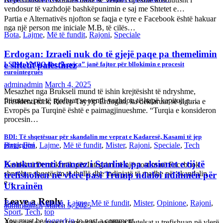
vendosur të vazhdojë bashkëpunimin e saj me Shtetet e…
Partia e Alternativës njofton se faqja e tyre e Facebook është hakuar
nga një person me iniciale M.B, të cilës…
Bota
,
Lajme
,
Më të fundit
,
Rajoni
,
Speciale
Erdogan: Izraeli nuk do të gjejë paqe pa themelimin
e shtetit palestinez
LSDM: VMRO dhe “Levica” janë fajtor për bllokimin e procesit
eurointegrues
adminadmin
March 4, 2025
Mesazhet nga Brukseli mund të ishin krejtësisht të ndryshme,
fitimtare, për të njoftuar se vendi vazhdon të hapë kapitujt e…
Presidenti turk, Recep Tayyip Erdogan, ka deklaruar se siguria e
Evropës pa Turqinë është e paimagjinueshme. “Turqia e konsideron
procesin…
BDI: Të shqetësuar për skandalin me veprat e Kadaresë, Kasami të jep
Bota
,
Fun
,
Lajme
,
Më të fundit
,
Mister
,
Rajoni
,
Speciale
,
Tech
përgjegjësi
Konkurrenti francez i Starlink pa aksionet e tij të
Bashkimi Demokratik për Integrim në një postim në Facebook
shprehur shqetësim të thellë dhe indinjatë të madhe për skandalin
trefishohen në vlerë pasi Trump ndaloi ndihmën për
e…
Ukrainën
Leave a Reply
Bota
,
Fun
,
Kulturë
,
Lajme
,
Më të fundit
,
Mister
,
Opinione
,
Rajoni
,
adminadmin
March 5, 2025
Sport
,
Tech
,
top
You must be
logged in
to post a comment.
Aksionet e ofruesit francez të satelitëve Eutelsat u trefishuan në vlerë