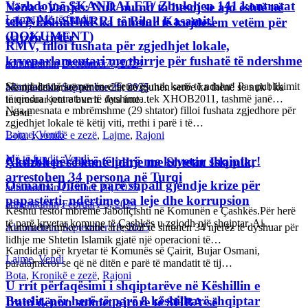
Vazhdojnē SKANDALET/ Zbulohen 141 kontratat
Nëna e Vanjës: Nuk mund ta besoj se ajo është në
Lajme
,
Më të fundit
tek NPK- SHARRI të Bilall Kasamit!
varr, tashmë më ka mbetur të kujdesem vetëm për
(DOKUMENT)
vajzën tjetër
RMV, filloi fushata për zgjedhjet lokale,
kryeparlamentari me thirrje për fushatë të ndershme
adminadmin
October 17, 2025
adminadmin
December 7, 2023
Skandalet në komunën e Tetovës nuk kanë të ndalur! Pas publikimit
Në një deklaratë për mediat në gjuhën serbe ka thënë se nuk i ka
adminadmin
September 29, 2025
të qindra kontratave të dyshimta tek XHOB2011, tashmë janë…
interesuar jeta e burrit. Jeta ime…
Nga mesnata e mbrëmshme (29 shtator) filloi fushata zgjedhore për
LAJME
zgjedhjet lokale të këtij viti, rrethi i parë i të…
Lajme
,
Vendi
Bota
,
Kronikë e zezë
,
Lajme
,
Rajoni
Më të fundit
,
Vendi
Çashka për herë të parë me kryetar shqiptar!
Akuzohen se kanë lidhje me Shtetin Islamik,
arrestohen 34 persona në Turqi
Osmani: Ditën e parë shpall gjendje krize për
adminadmin
October 20, 2025
papastërti, ndërtime pa leje dhe korrupsion
adminadmin
February 3, 2024
Kështu festoi mbrëmë Jabollçishti në Komunën e Çashkës.Për herë
të parë kryetar komune të Çashkës u zgjodh një shqiptar. Ai…
Autoritetet turke i kanë arrestuar të shtunën 34 njerëz të dyshuar për
adminadmin
September 18, 2025
lidhje me Shtetin Islamik gjatë një operacioni të…
Kandidati për kryetar të Komunës së Çairit, Bujar Osmani,
Lajme
,
Vendi
paralajmëroi se që në ditën e parë të mandatit të tij…
Bota
,
Kronikë e zezë
,
Rajoni
U rrit përfaqësimi i shqiptarëve në Këshillin e
Butelit, për herë të parë 8 këshilltarë shqiptar
Irani dënon sulmet ajrore të SHBA-së