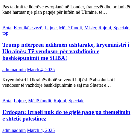
Pas takimit të liderëve evropianë në Londër, francezët dhe britanikët
kanë hartuar një plan paqeje për luftën në Ukrainë, të…
Bota
,
Kronikë e zezë
,
Lajme
,
Më të fundit
,
Mister
,
Rajoni
,
Speciale
,
top
Trump ndërpreu ndihmën ushtarake, kryeministri i
Ukrainës: Të vendosur për vazhdimin e
bashkëpunimit me SHBA!
adminadmin
March 4, 2025
Kryeministri i Ukrainës thotë se vendi i tij është absolutisht i
vendosur të vazhdojë bashkëpunimin e saj me Shtetet e…
Bota
,
Lajme
,
Më të fundit
,
Rajoni
,
Speciale
Erdogan: Izraeli nuk do të gjejë paqe pa themelimin
e shtetit palestinez
adminadmin
March 4, 2025