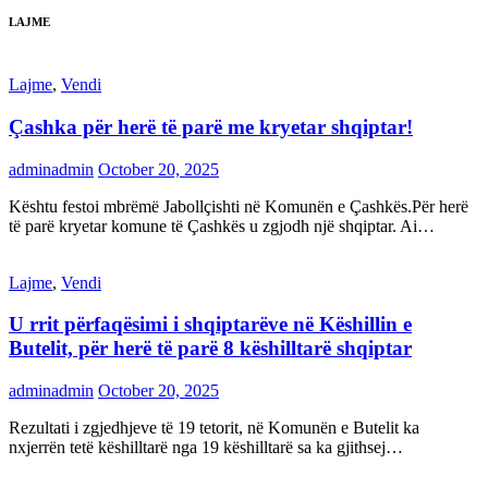
LAJME
Lajme
,
Vendi
Çashka për herë të parë me kryetar shqiptar!
adminadmin
October 20, 2025
Kështu festoi mbrëmë Jabollçishti në Komunën e Çashkës.Për herë
të parë kryetar komune të Çashkës u zgjodh një shqiptar. Ai…
Lajme
,
Vendi
U rrit përfaqësimi i shqiptarëve në Këshillin e
Butelit, për herë të parë 8 këshilltarë shqiptar
adminadmin
October 20, 2025
Rezultati i zgjedhjeve të 19 tetorit, në Komunën e Butelit ka
nxjerrën tetë këshilltarë nga 19 këshilltarë sa ka gjithsej…