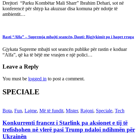
Drejtori “Parku Kombëtar Mali Sharr” Ibrahim Dehari, sot në
konferencë për shtyp ka akuzuar disa komuna për ndotje të
ambientit…
Rasti “Alfa” – Supremja mbajti seancën, Dauti: Rigjykimit po i hapet rruga
Gjykata Supreme mbajti sot seancën publike për rastin e koduar
“Alfa”, që ka të bëjë me vrasjen e një polici…
Leave a Reply
You must be
logged in
to post a comment.
SPECIALE
Bota
,
Fun
,
Lajme
,
Më të fundit
,
Mister
,
Rajoni
,
Speciale
,
Tech
Konkurrenti francez i Starlink pa aksionet e tij të
trefishohen në vlerë pasi Trump ndaloi ndihmën për
Ukrainën