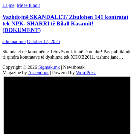
Lajme
,
Më të fundit
Vazhdojnē SKANDALET/ Zbulohen 141 kontratat
tek NPK- SHARRI të Bilall Kasamit!
(DOKUMENT)
adminadmin
October 17, 2025
Skandalet në komunën e Tetovës nuk kanë të ndalur! Pas publikimit
të qindra kontratave të dyshimta tek XHOB2011, tashmë janë…
Copyright © 2026
Sigmak.mk
| Newsbreak
Magazine by
Ascendoor
| Powered by
WordPress
.