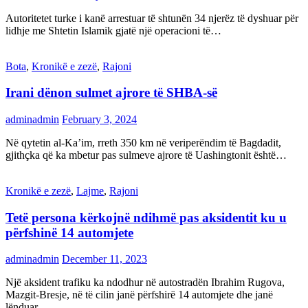
Autoritetet turke i kanë arrestuar të shtunën 34 njerëz të dyshuar për
lidhje me Shtetin Islamik gjatë një operacioni të…
Bota
,
Kronikë e zezë
,
Rajoni
Irani dënon sulmet ajrore të SHBA-së
adminadmin
February 3, 2024
Në qytetin al-Ka’im, rreth 350 km në veriperëndim të Bagdadit,
gjithçka që ka mbetur pas sulmeve ajrore të Uashingtonit është…
Kronikë e zezë
,
Lajme
,
Rajoni
Tetë persona kërkojnë ndihmë pas aksidentit ku u
përfshinë 14 automjete
adminadmin
December 11, 2023
Një aksident trafiku ka ndodhur në autostradën Ibrahim Rugova,
Mazgit-Bresje, në të cilin janë përfshirë 14 automjete dhe janë
lënduar…