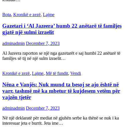
Bota
,
Kronikë e zezë
,
Lajme
Gazetari i ‘Al Jazeera’ humb 22 anëtarë të familjes
gjatë një sulmi izraelit
adminadmin
December 7, 2023
Al Jazeera raporton se një nga gazetarët e saj humbi 22 anëtarë të
familjes së tij në një sulm izraelit…
Kronikë e zezë
,
Lajme
,
Më të fundit
,
Vendi
Nëna e Vanjës: Nuk mund ta besoj se ajo është në
varr, tashmë më ka mbetur të kujdesem vetëm për
vajzën tjetër
adminadmin
December 7, 2023
Në një deklaratë për mediat në gjuhën serbe ka thënë se nuk i ka
interesuar jeta e burrit. Jeta ime…