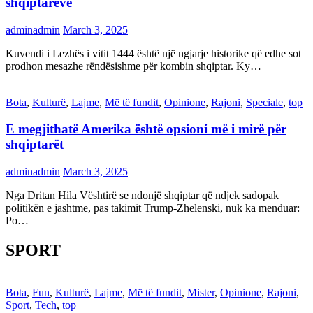
shqiptarëve
adminadmin
March 3, 2025
Kuvendi i Lezhës i vitit 1444 është një ngjarje historike që edhe sot
prodhon mesazhe rëndësishme për kombin shqiptar. Ky…
Bota
,
Kulturë
,
Lajme
,
Më të fundit
,
Opinione
,
Rajoni
,
Speciale
,
top
E megjithatë Amerika është opsioni më i mirë për
shqiptarët
adminadmin
March 3, 2025
Nga Dritan Hila Vështirë se ndonjë shqiptar që ndjek sadopak
politikën e jashtme, pas takimit Trump-Zhelenski, nuk ka menduar:
Po…
SPORT
Bota
,
Fun
,
Kulturë
,
Lajme
,
Më të fundit
,
Mister
,
Opinione
,
Rajoni
,
Sport
,
Tech
,
top