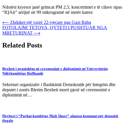
Ndotësi kryesor janë grimcat PM 2,5, koncetrimet e të cilave sipas
“IQAir” arrijnë në 99 mikrogramë në metër katror
Post
⟵
Zhduket një vajzë 22-vjeçare nga Gazi Baba
FOTOLAJM/ TETOVA, QYTETI I PUSHTUAR NGA
navigation
MBETURINAT
⟶
Related Posts
Bexheti i pranishëm në ceromoninë e diplomimit në Universitetin
Ndërkombëtar Ballkanik
Sekretari organizativ i Bashkimit Demokratik për Integrim dhe
deputet i zonës Blerim Bexheti morri pjesë në ceremoninë e
diplomimit në…
Drejtori i “Parkut kombëtar Mali Sharr” akuzon komunat për deponitë
ilegale