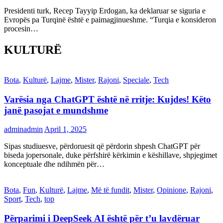
Presidenti turk, Recep Tayyip Erdogan, ka deklaruar se siguria e
Evropës pa Turqinë është e paimagjinueshme. “Turqia e konsideron
procesin…
KULTURË
Bota
,
Kulturë
,
Lajme
,
Mister
,
Rajoni
,
Speciale
,
Tech
Varësia nga ChatGPT është në rritje: Kujdes! Këto
janë pasojat e mundshme
adminadmin
April 1, 2025
Sipas studiuesve, përdoruesit që përdorin shpesh ChatGPT për
biseda jopersonale, duke përfshirë kërkimin e këshillave, shpjegimet
konceptuale dhe ndihmën për…
Bota
,
Fun
,
Kulturë
,
Lajme
,
Më të fundit
,
Mister
,
Opinione
,
Rajoni
,
Sport
,
Tech
,
top
Përparimi i DeepSeek AI është për t’u lavdëruar