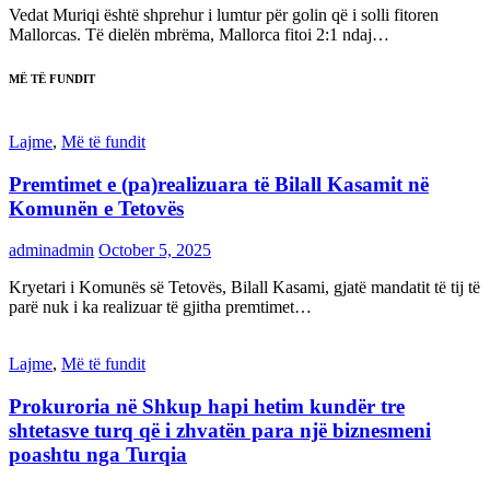
Vedat Muriqi është shprehur i lumtur për golin që i solli fitoren
Mallorcas. Të dielën mbrëma, Mallorca fitoi 2:1 ndaj…
MË TË FUNDIT
Lajme
,
Më të fundit
Premtimet e (pa)realizuara të Bilall Kasamit në
Komunën e Tetovës
adminadmin
October 5, 2025
Kryetari i Komunës së Tetovës, Bilall Kasami, gjatë mandatit të tij të
parë nuk i ka realizuar të gjitha premtimet…
Lajme
,
Më të fundit
Prokuroria në Shkup hapi hetim kundër tre
shtetasve turq që i zhvatën para një biznesmeni
poashtu nga Turqia