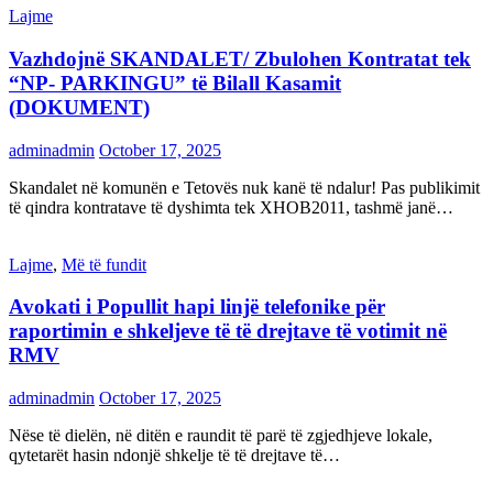
Lajme
Vazhdojnë SKANDALET/ Zbulohen Kontratat tek
“NP- PARKINGU” të Bilall Kasamit
(DOKUMENT)
adminadmin
October 17, 2025
Skandalet në komunën e Tetovës nuk kanë të ndalur! Pas publikimit
të qindra kontratave të dyshimta tek XHOB2011, tashmë janë…
Lajme
,
Më të fundit
Avokati i Popullit hapi linjë telefonike për
raportimin e shkeljeve të të drejtave të votimit në
RMV
adminadmin
October 17, 2025
Nëse të dielën, në ditën e raundit të parë të zgjedhjeve lokale,
qytetarët hasin ndonjë shkelje të të drejtave të…