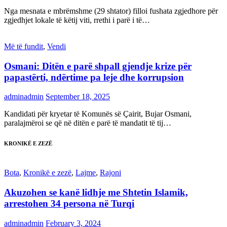
Nga mesnata e mbrëmshme (29 shtator) filloi fushata zgjedhore për
zgjedhjet lokale të këtij viti, rrethi i parë i të…
Më të fundit
,
Vendi
Osmani: Ditën e parë shpall gjendje krize për
papastërti, ndërtime pa leje dhe korrupsion
adminadmin
September 18, 2025
Kandidati për kryetar të Komunës së Çairit, Bujar Osmani,
paralajmëroi se që në ditën e parë të mandatit të tij…
KRONIKË E ZEZË
Bota
,
Kronikë e zezë
,
Lajme
,
Rajoni
Akuzohen se kanë lidhje me Shtetin Islamik,
arrestohen 34 persona në Turqi
adminadmin
February 3, 2024