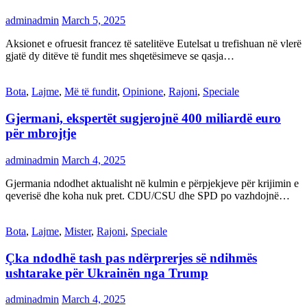
adminadmin
March 5, 2025
Aksionet e ofruesit francez të satelitëve Eutelsat u trefishuan në vlerë
gjatë dy ditëve të fundit mes shqetësimeve se qasja…
Bota
,
Lajme
,
Më të fundit
,
Opinione
,
Rajoni
,
Speciale
Gjermani, ekspertët sugjerojnë 400 miliardë euro
për mbrojtje
adminadmin
March 4, 2025
Gjermania ndodhet aktualisht në kulmin e përpjekjeve për krijimin e
qeverisë dhe koha nuk pret. CDU/CSU dhe SPD po vazhdojnë…
Bota
,
Lajme
,
Mister
,
Rajoni
,
Speciale
Çka ndodhë tash pas ndërprerjes së ndihmës
ushtarake për Ukrainën nga Trump
adminadmin
March 4, 2025