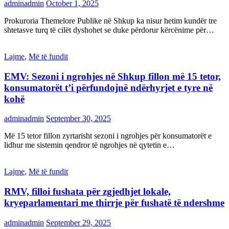
adminadmin
October 1, 2025
Prokuroria Themelore Publike në Shkup ka nisur hetim kundër tre
shtetasve turq të cilët dyshohet se duke përdorur kërcënime për…
Lajme
,
Më të fundit
EMV: Sezoni i ngrohjes në Shkup fillon më 15 tetor,
konsumatorët t’i përfundojnë ndërhyrjet e tyre në
kohë
adminadmin
September 30, 2025
Më 15 tetor fillon zyrtarisht sezoni i ngrohjes për konsumatorët e
lidhur me sistemin qendror të ngrohjes në qytetin e…
Lajme
,
Më të fundit
RMV, filloi fushata për zgjedhjet lokale,
kryeparlamentari me thirrje për fushatë të ndershme
adminadmin
September 29, 2025