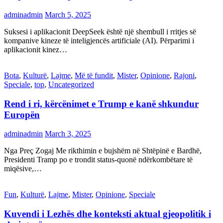
adminadmin
March 5, 2025
Suksesi i aplikacionit DeepSeek është një shembull i rritjes së
kompanive kineze të inteligjencës artificiale (AI). Përparimi i
aplikacionit kinez…
Bota
,
Kulturë
,
Lajme
,
Më të fundit
,
Mister
,
Opinione
,
Rajoni
,
Speciale
,
top
,
Uncategorized
Rend i ri, kërcënimet e Trump e kanë shkundur
Europën
adminadmin
March 3, 2025
Nga Preç Zogaj Me rikthimin e bujshëm në Shtëpinë e Bardhë,
Presidenti Tramp po e trondit status-quonë ndërkombëtare të
miqësive,…
Fun
,
Kulturë
,
Lajme
,
Mister
,
Opinione
,
Speciale
Kuvendi i Lezhës dhe konteksti aktual gjeopolitik i