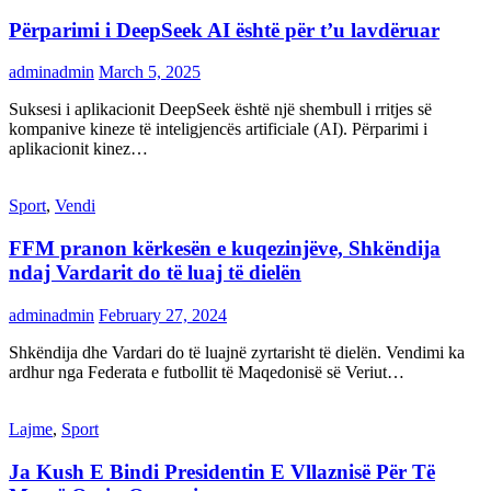
Përparimi i DeepSeek AI është për t’u lavdëruar
adminadmin
March 5, 2025
Suksesi i aplikacionit DeepSeek është një shembull i rritjes së
kompanive kineze të inteligjencës artificiale (AI). Përparimi i
aplikacionit kinez…
Sport
,
Vendi
FFM pranon kërkesën e kuqezinjëve, Shkëndija
ndaj Vardarit do të luaj të dielën
adminadmin
February 27, 2024
Shkëndija dhe Vardari do të luajnë zyrtarisht të dielën. Vendimi ka
ardhur nga Federata e futbollit të Maqedonisë së Veriut…
Lajme
,
Sport
Ja Kush E Bindi Presidentin E Vllaznisë Për Të