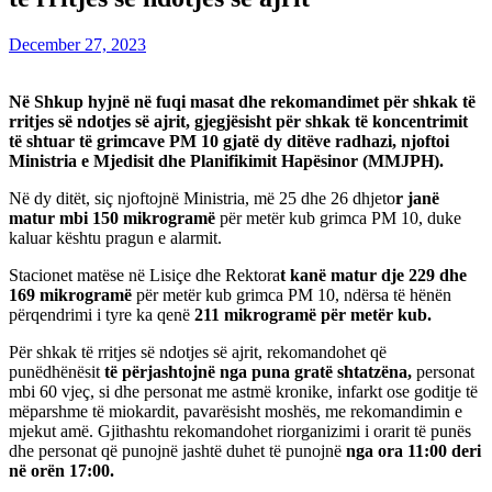
December 27, 2023
Në Shkup hyjnë në fuqi masat dhe rekomandimet për shkak të
rritjes së ndotjes së ajrit, gjegjësisht për shkak të koncentrimit
të shtuar të grimcave PM 10 gjatë dy ditëve radhazi, njoftoi
Ministria e Mjedisit dhe Planifikimit Hapësinor (MMJPH).
Në dy ditët, siç njoftojnë Ministria, më 25 dhe 26 dhjeto
r janë
matur mbi 150 mikrogramë
për metër kub grimca PM 10, duke
kaluar kështu pragun e alarmit.
Stacionet matëse në Lisiçe dhe Rektora
t kanë matur dje 229 dhe
169 mikrogramë
për metër kub grimca PM 10, ndërsa të hënën
përqendrimi i tyre ka qenë
211 mikrogramë për metër kub.
Për shkak të rritjes së ndotjes së ajrit, rekomandohet që
punëdhënësit
të përjashtojnë nga puna gratë shtatzëna,
personat
mbi 60 vjeç, si dhe personat me astmë kronike, infarkt ose goditje të
mëparshme të miokardit, pavarësisht moshës, me rekomandimin e
mjekut amë. Gjithashtu rekomandohet riorganizimi i orarit të punës
dhe personat që punojnë jashtë duhet të punojnë
nga ora 11:00 deri
në orën 17:00.