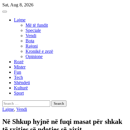
Skip
Sat, Aug 8, 2026
to
content
Lajme
Më të fundit
Speciale
Vendi
Bota
Rajoni
Kronikë e zezë
Opinione
Rozë
Mister
Fun
Tech
Shëndeti
Kulturë
Sport
Search
for:
Lajme
,
Vendi
Në Shkup hyjnë në fuqi masat për shkak
të rritjes së ndotjes së ajrit