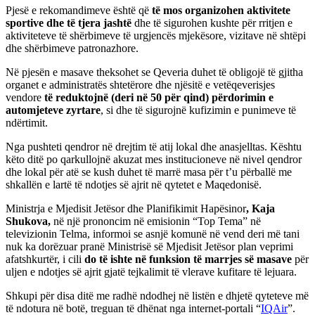
Pjesë e rekomandimeve është që
të mos organizohen aktivitete
sportive dhe të tjera jashtë
dhe të sigurohen kushte për rritjen e
aktiviteteve të shërbimeve të urgjencës mjekësore, vizitave në shtëpi
dhe shërbimeve patronazhore.
Në pjesën e masave theksohet se Qeveria duhet të obligojë të gjitha
organet e administratës shtetërore dhe njësitë e vetëqeverisjes
vendore
të reduktojnë (deri në 50 për qind) përdorimin e
automjeteve zyrtare
, si dhe të sigurojnë kufizimin e punimeve të
ndërtimit.
Nga pushteti qendror në drejtim të atij lokal dhe anasjelltas. Kështu
këto ditë po qarkullojnë akuzat mes institucioneve në nivel qendror
dhe lokal për atë se kush duhet të marrë masa për t’u përballë me
shkallën e lartë të ndotjes së ajrit në qytetet e Maqedonisë.
Ministrja e Mjedisit Jetësor dhe Planifikimit Hapësinor
, Kaja
Shukova,
në një prononcim në emisionin “Top Tema” në
televizionin Telma, informoi se asnjë komunë në vend deri më tani
nuk ka dorëzuar pranë Ministrisë së Mjedisit Jetësor plan veprimi
afatshkurtër, i cili
do të ishte në funksion të marrjes së masave
për
uljen e ndotjes së ajrit gjatë tejkalimit të vlerave kufitare të lejuara.
Shkupi për disa ditë me radhë ndodhej në listën e dhjetë qyteteve më
të ndotura në botë, treguan të dhënat nga internet-portali “
IQAir
”.