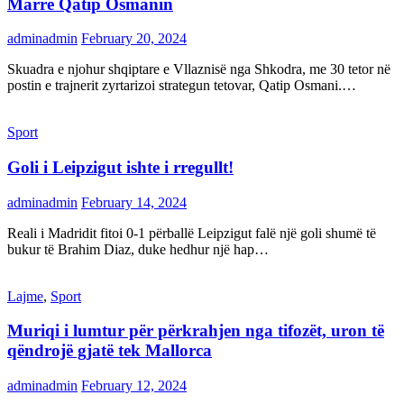
Marrë Qatip Osmanin
adminadmin
February 20, 2024
Skuadra e njohur shqiptare e Vllaznisë nga Shkodra, me 30 tetor në
postin e trajnerit zyrtarizoi strategun tetovar, Qatip Osmani.…
Sport
Goli i Leipzigut ishte i rregullt!
adminadmin
February 14, 2024
Reali i Madridit fitoi 0-1 përballë Leipzigut falë një goli shumë të
bukur të Brahim Diaz, duke hedhur një hap…
Lajme
,
Sport
Muriqi i lumtur për përkrahjen nga tifozët, uron të
qëndrojë gjatë tek Mallorca
adminadmin
February 12, 2024