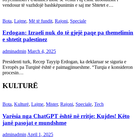
vendosur të vazhdojë bashkëpunimin e saj me Shtetet e…
Bota
,
Lajme
,
Më të fundit
,
Rajoni
,
Speciale
Erdogan: Izraeli nuk do të gjejë paqe pa themelimin
e shtetit palestinez
adminadmin
March 4, 2025
Presidenti turk, Recep Tayyip Erdogan, ka deklaruar se siguria e
Evropës pa Turqinë është e paimagjinueshme. “Turqia e konsideron
procesin…
KULTURË
Bota
,
Kulturë
,
Lajme
,
Mister
,
Rajoni
,
Speciale
,
Tech
Varësia nga ChatGPT është në rritje: Kujdes! Këto
janë pasojat e mundshme
adminadmin
April 1, 2025