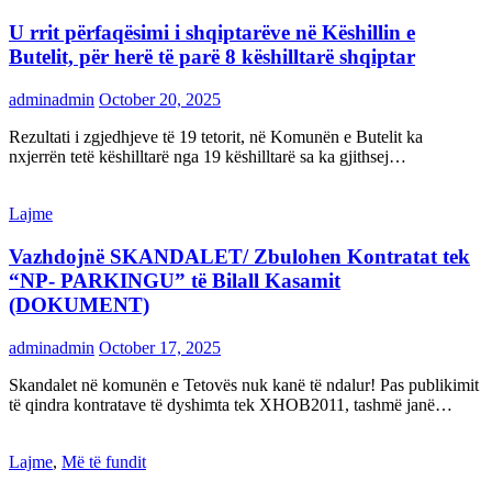
U rrit përfaqësimi i shqiptarëve në Këshillin e
Butelit, për herë të parë 8 këshilltarë shqiptar
adminadmin
October 20, 2025
Rezultati i zgjedhjeve të 19 tetorit, në Komunën e Butelit ka
nxjerrën tetë këshilltarë nga 19 këshilltarë sa ka gjithsej…
Lajme
Vazhdojnë SKANDALET/ Zbulohen Kontratat tek
“NP- PARKINGU” të Bilall Kasamit
(DOKUMENT)
adminadmin
October 17, 2025
Skandalet në komunën e Tetovës nuk kanë të ndalur! Pas publikimit
të qindra kontratave të dyshimta tek XHOB2011, tashmë janë…
Lajme
,
Më të fundit