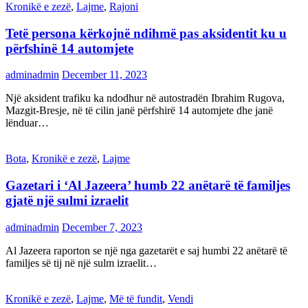
Kronikë e zezë
,
Lajme
,
Rajoni
Tetë persona kërkojnë ndihmë pas aksidentit ku u
përfshinë 14 automjete
adminadmin
December 11, 2023
Një aksident trafiku ka ndodhur në autostradën Ibrahim Rugova,
Mazgit-Bresje, në të cilin janë përfshirë 14 automjete dhe janë
lënduar…
Bota
,
Kronikë e zezë
,
Lajme
Gazetari i ‘Al Jazeera’ humb 22 anëtarë të familjes
gjatë një sulmi izraelit
adminadmin
December 7, 2023
Al Jazeera raporton se një nga gazetarët e saj humbi 22 anëtarë të
familjes së tij në një sulm izraelit…
Kronikë e zezë
,
Lajme
,
Më të fundit
,
Vendi