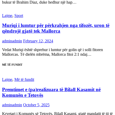
bukur të Brahim Diaz, duke hedhur një hap…
Lajme
,
Sport
Muriqi i lumtur për përkrahjen nga tifozët, uron të
qëndrojë gjatë tek Mallorca
adminadmin
February 12, 2024
Vedat Muriqi është shprehur i lumtur për golin që i solli fitoren
Mallorcas. Të dielën mbrëma, Mallorca fitoi 2:1 ndaj…
MË TË FUNDIT
Lajme
,
Më të fundit
Premtimet e (pa)realizuara të Bilall Kasamit në
Komunën e Tetovës
adminadmin
October 5, 2025
Kryetari i Komunës së Tetovës, Bilall Kasami, gjatë mandatit të tij të