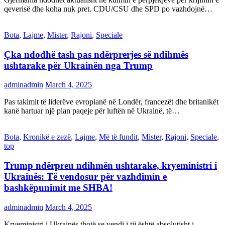
qeverisë dhe koha nuk pret. CDU/CSU dhe SPD po vazhdojnë…
Bota
,
Lajme
,
Mister
,
Rajoni
,
Speciale
Çka ndodhë tash pas ndërprerjes së ndihmës
ushtarake për Ukrainën nga Trump
adminadmin
March 4, 2025
Pas takimit të liderëve evropianë në Londër, francezët dhe britanikët
kanë hartuar një plan paqeje për luftën në Ukrainë, të…
Bota
,
Kronikë e zezë
,
Lajme
,
Më të fundit
,
Mister
,
Rajoni
,
Speciale
,
top
Trump ndërpreu ndihmën ushtarake, kryeministri i
Ukrainës: Të vendosur për vazhdimin e
bashkëpunimit me SHBA!
adminadmin
March 4, 2025
Kryeministri i Ukrainës thotë se vendi i tij është absolutisht i