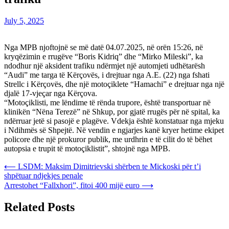
July 5, 2025
Nga MPB njoftojnë se më datë 04.07.2025, në orën 15:26, në
kryqëzimin e rrugëve “Boris Kidriq” dhe “Mirko Mileski”, ka
ndodhur një aksident trafiku ndërmjet një automjeti udhëtarësh
“Audi” me targa të Kërçovës, i drejtuar nga A.E. (22) nga fshati
Strellc i Kërçovës, dhe një motoçiklete “Hamachi” e drejtuar nga një
djalë 17-vjeçar nga Kërçova.
“Motoçiklisti, me lëndime të rënda trupore, është transportuar në
klinikën “Nëna Terezë” në Shkup, por gjatë rrugës për në spital, ka
ndërruar jetë si pasojë e plagëve. Vdekja është konstatuar nga mjeku
i Ndihmës së Shpejtë. Në vendin e ngjarjes kanë kryer hetime ekipet
policore dhe një prokuror publik, me urdhrin e të cilit do të bëhet
autopsia e trupit të motoçiklistit”, shtojnë nga MPB.
Post
⟵
LSDM: Maksim Dimitrievski shërben te Mickoski për t’i
shpëtuar ndjekjes penale
navigation
Arrestohet “Fallxhori”, fitoi 400 mijë euro
⟶
Related Posts