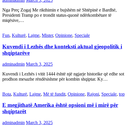
adminadmin
March 3, 2025
Nga Preç Zogaj Me rikthimin e bujshëm në Shtëpinë e Bardhë,
Presidenti Tramp po e trondit status-quonë ndërkombëtare të
miqësive,…
Fun
,
Kulturë
,
Lajme
,
Mister
,
Opinione
,
Speciale
Kuvendi i Lezhës dhe konteksti aktual gjeopolitik i
shqiptarëve
adminadmin
March 3, 2025
Kuvendi i Lezhës i vitit 1444 është një ngjarje historike që edhe sot
prodhon mesazhe rëndësishme për kombin shqiptar. Ky…
Bota
,
Kulturë
,
Lajme
,
Më të fundit
,
Opinione
,
Rajoni
,
Speciale
,
top
E megjithatë Amerika është opsioni më i mirë për
shqiptarët
adminadmin
March 3, 2025