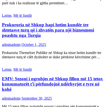
parë nuk i ka realizuar të gjitha premtimet…
Lajme
,
Më të fundit
Prokuroria në Shkup hapi hetim kundër tre
shtetasve turq që i zhvatën para një biznesmeni
poashtu nga Turqia
adminadmin
October 1, 2025
Prokuroria Themelore Publike në Shkup ka nisur hetim kundër tre
shtetasve turq të cilët dyshohet se duke përdorur kërcënime për…
Lajme
,
Më të fundit
EMV: Sezoni i ngrohjes në Shkup fillon më 15 tetor,
konsumatorët t’i përfundojnë ndërhyrjet e tyre në
kohë
adminadmin
September 30, 2025
Më 15 tetor fillon zyrtarisht sezoni i ngrohjes për konsumatorët e