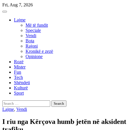
Skip
Fri, Aug 7, 2026
to
content
Lajme
Më të fundit
Speciale
Vendi
Bota
Rajoni
Kronikë e zezë
Opinione
Rozë
Mister
Fun
Tech
Shëndeti
Kulturë
Sport
Search
for:
Lajme
,
Vendi
I riu nga Kërçova humb jetën në aksident
trafiku