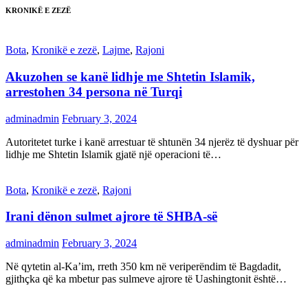
KRONIKË E ZEZË
Bota
,
Kronikë e zezë
,
Lajme
,
Rajoni
Akuzohen se kanë lidhje me Shtetin Islamik,
arrestohen 34 persona në Turqi
adminadmin
February 3, 2024
Autoritetet turke i kanë arrestuar të shtunën 34 njerëz të dyshuar për
lidhje me Shtetin Islamik gjatë një operacioni të…
Bota
,
Kronikë e zezë
,
Rajoni
Irani dënon sulmet ajrore të SHBA-së
adminadmin
February 3, 2024
Në qytetin al-Ka’im, rreth 350 km në veriperëndim të Bagdadit,
gjithçka që ka mbetur pas sulmeve ajrore të Uashingtonit është…