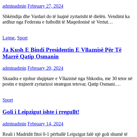
adminadmin
February 27, 2024
Shkëndija dhe Vardari do të luajnë zyrtarisht të dielën. Vendimi ka
ardhur nga Federata e futbollit të Maqedonisë së Veriut…
Lajme
,
Sport
Ja Kush E Bindi Presidentin E Vllaznisë Për Të
Marrë Qatip Osmanin
adminadmin
February 20, 2024
Skuadra e njohur shqiptare e Vllaznisë nga Shkodra, me 30 tetor në
postin e trajnerit zyrtarizoi strategun tetovar, Qatip Osmani.…
Sport
Goli i Leipzigut ishte i rregullt!
adminadmin
February 14, 2024
Reali i Madridit fitoi 0-1 përballë Leipzigut falë një goli shumë të