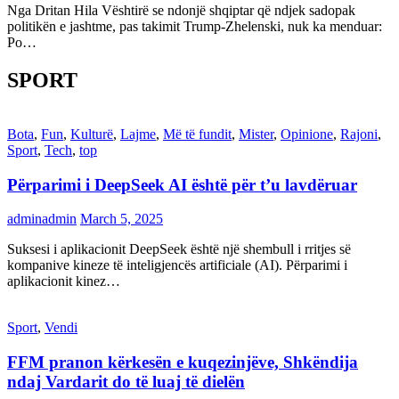
Nga Dritan Hila Vështirë se ndonjë shqiptar që ndjek sadopak
politikën e jashtme, pas takimit Trump-Zhelenski, nuk ka menduar:
Po…
SPORT
Bota
,
Fun
,
Kulturë
,
Lajme
,
Më të fundit
,
Mister
,
Opinione
,
Rajoni
,
Sport
,
Tech
,
top
Përparimi i DeepSeek AI është për t’u lavdëruar
adminadmin
March 5, 2025
Suksesi i aplikacionit DeepSeek është një shembull i rritjes së
kompanive kineze të inteligjencës artificiale (AI). Përparimi i
aplikacionit kinez…
Sport
,
Vendi
FFM pranon kërkesën e kuqezinjëve, Shkëndija
ndaj Vardarit do të luaj të dielën