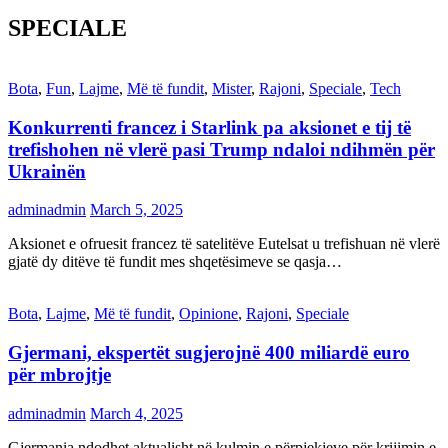
SPECIALE
Bota
,
Fun
,
Lajme
,
Më të fundit
,
Mister
,
Rajoni
,
Speciale
,
Tech
Konkurrenti francez i Starlink pa aksionet e tij të
trefishohen në vlerë pasi Trump ndaloi ndihmën për
Ukrainën
adminadmin
March 5, 2025
Aksionet e ofruesit francez të satelitëve Eutelsat u trefishuan në vlerë
gjatë dy ditëve të fundit mes shqetësimeve se qasja…
Bota
,
Lajme
,
Më të fundit
,
Opinione
,
Rajoni
,
Speciale
Gjermani, ekspertët sugjerojnë 400 miliardë euro
për mbrojtje
adminadmin
March 4, 2025
Gjermania ndodhet aktualisht në kulmin e përpjekjeve për krijimin e