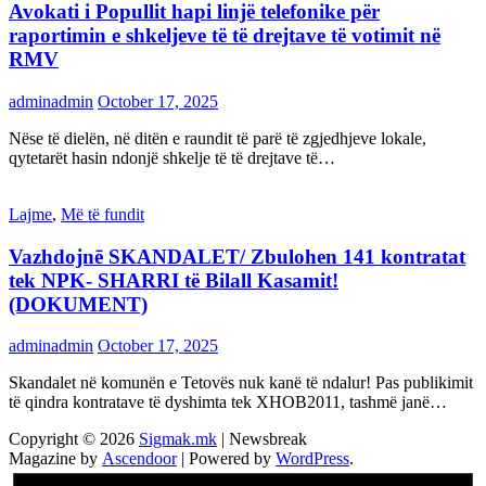
Avokati i Popullit hapi linjë telefonike për
raportimin e shkeljeve të të drejtave të votimit në
RMV
adminadmin
October 17, 2025
Nëse të dielën, në ditën e raundit të parë të zgjedhjeve lokale,
qytetarët hasin ndonjë shkelje të të drejtave të…
Lajme
,
Më të fundit
Vazhdojnē SKANDALET/ Zbulohen 141 kontratat
tek NPK- SHARRI të Bilall Kasamit!
(DOKUMENT)
adminadmin
October 17, 2025
Skandalet në komunën e Tetovës nuk kanë të ndalur! Pas publikimit
të qindra kontratave të dyshimta tek XHOB2011, tashmë janë…
Copyright © 2026
Sigmak.mk
| Newsbreak
Magazine by
Ascendoor
| Powered by
WordPress
.