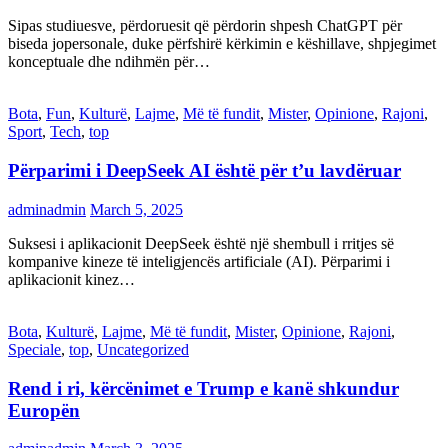
Sipas studiuesve, përdoruesit që përdorin shpesh ChatGPT për
biseda jopersonale, duke përfshirë kërkimin e këshillave, shpjegimet
konceptuale dhe ndihmën për…
Bota
,
Fun
,
Kulturë
,
Lajme
,
Më të fundit
,
Mister
,
Opinione
,
Rajoni
,
Sport
,
Tech
,
top
Përparimi i DeepSeek AI është për t’u lavdëruar
adminadmin
March 5, 2025
Suksesi i aplikacionit DeepSeek është një shembull i rritjes së
kompanive kineze të inteligjencës artificiale (AI). Përparimi i
aplikacionit kinez…
Bota
,
Kulturë
,
Lajme
,
Më të fundit
,
Mister
,
Opinione
,
Rajoni
,
Speciale
,
top
,
Uncategorized
Rend i ri, kërcënimet e Trump e kanë shkundur
Europën