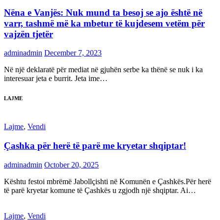
Nëna e Vanjës: Nuk mund ta besoj se ajo është në
varr, tashmë më ka mbetur të kujdesem vetëm për
vajzën tjetër
adminadmin
December 7, 2023
Në një deklaratë për mediat në gjuhën serbe ka thënë se nuk i ka
interesuar jeta e burrit. Jeta ime…
LAJME
Lajme
,
Vendi
Çashka për herë të parë me kryetar shqiptar!
adminadmin
October 20, 2025
Kështu festoi mbrëmë Jabollçishti në Komunën e Çashkës.Për herë
të parë kryetar komune të Çashkës u zgjodh një shqiptar. Ai…
Lajme
,
Vendi