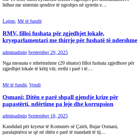
lidhur me sistemin qendror të ngrohjes në qytetin e…
Lajme
,
Më të fundit
RMV, filloi fushata për zgjedhjet lokale,
kryeparlamentari me thirrje për fushatë të ndershme
adminadmin
September 29, 2025
Nga mesnata e mbrëmshme (29 shtator) filloi fushata zgjedhore për
zgjedhjet lokale të këtij viti, rrethi i parë i të…
Më të fundit
,
Vendi
Osmani: Ditën e parë shpall gjendje krize për
papastërti, ndërtime pa leje dhe korrupsion
adminadmin
September 18, 2025
Kandidati për kryetar të Komunës së Çairit, Bujar Osmani,
paralajmëroi se që në ditën e parë të mandatit të tij…