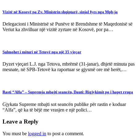
Vizitë në Kosovë pa Zv. Ministrin shqiptarë, sinjal fyes nga Mpb-ja
Delegacioni i Ministrisë së Punëve të Brendshme të Maqedonisë së
Veriut ka zhvilluar një vizitë zyrtare në Kosovë, por pa…
Sulmohet i mituri në Tetovë nga një 35 vjeçar
Dyzet vjeçari L.J. nga Tetova, mbrëmë (31-janar), dhjetë minuta pas
mesnate, në SPB-Tetovë ka raportuar se gjysmë ore më herët,…
Rasti “Alfa” – Supremja mbajti seancën, Dauti: Rigjykimit po i hapet rruga
Gjykata Supreme mbajti sot seancën publike për rastin e koduar
“Alfa”, që ka të bëjë me vrasjen e një polici…
Leave a Reply
You must be
logged in
to post a comment.