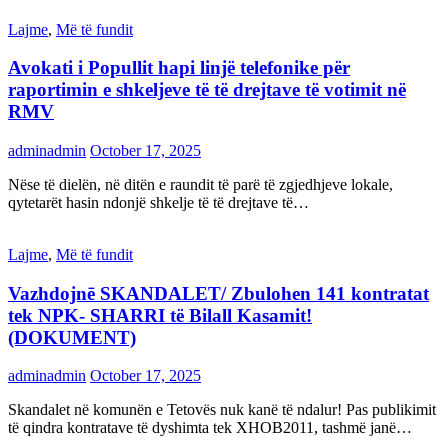
Lajme
,
Më të fundit
Avokati i Popullit hapi linjë telefonike për
raportimin e shkeljeve të të drejtave të votimit në
RMV
adminadmin
October 17, 2025
Nëse të dielën, në ditën e raundit të parë të zgjedhjeve lokale,
qytetarët hasin ndonjë shkelje të të drejtave të…
Lajme
,
Më të fundit
Vazhdojnē SKANDALET/ Zbulohen 141 kontratat
tek NPK- SHARRI të Bilall Kasamit!
(DOKUMENT)
adminadmin
October 17, 2025
Skandalet në komunën e Tetovës nuk kanë të ndalur! Pas publikimit
të qindra kontratave të dyshimta tek XHOB2011, tashmë janë…