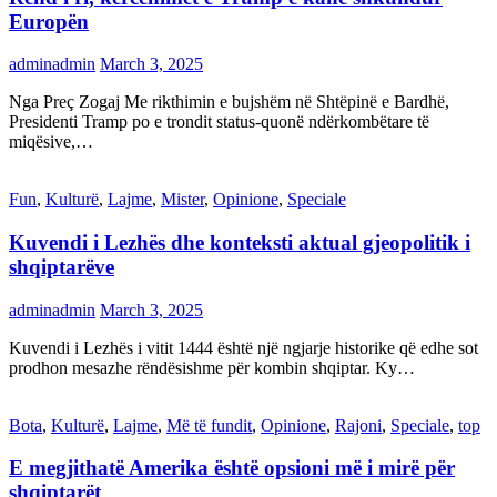
Europën
adminadmin
March 3, 2025
Nga Preç Zogaj Me rikthimin e bujshëm në Shtëpinë e Bardhë,
Presidenti Tramp po e trondit status-quonë ndërkombëtare të
miqësive,…
Fun
,
Kulturë
,
Lajme
,
Mister
,
Opinione
,
Speciale
Kuvendi i Lezhës dhe konteksti aktual gjeopolitik i
shqiptarëve
adminadmin
March 3, 2025
Kuvendi i Lezhës i vitit 1444 është një ngjarje historike që edhe sot
prodhon mesazhe rëndësishme për kombin shqiptar. Ky…
Bota
,
Kulturë
,
Lajme
,
Më të fundit
,
Opinione
,
Rajoni
,
Speciale
,
top
E megjithatë Amerika është opsioni më i mirë për
shqiptarët