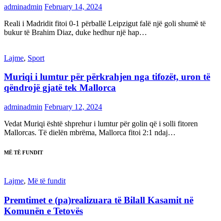
adminadmin
February 14, 2024
Reali i Madridit fitoi 0-1 përballë Leipzigut falë një goli shumë të
bukur të Brahim Diaz, duke hedhur një hap…
Lajme
,
Sport
Muriqi i lumtur për përkrahjen nga tifozët, uron të
qëndrojë gjatë tek Mallorca
adminadmin
February 12, 2024
Vedat Muriqi është shprehur i lumtur për golin që i solli fitoren
Mallorcas. Të dielën mbrëma, Mallorca fitoi 2:1 ndaj…
MË TË FUNDIT
Lajme
,
Më të fundit
Premtimet e (pa)realizuara të Bilall Kasamit në
Komunën e Tetovës