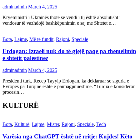
adminadmin
March 4, 2025
Kryeministri i Ukrainës thotë se vendi i tij është absolutisht i
vendosur të vazhdojë bashkëpunimin e saj me Shtetet e…
Bota
,
Lajme
,
Më të fundit
,
Rajoni
,
Speciale
Erdogan: Izraeli nuk do të gjejë paqe pa themelimin
e shtetit palestinez
adminadmin
March 4, 2025
Presidenti turk, Recep Tayyip Erdogan, ka deklaruar se siguria e
Evropës pa Turqinë është e paimagjinueshme. “Turqia e konsideron
procesin…
KULTURË
Bota
,
Kulturë
,
Lajme
,
Mister
,
Rajoni
,
Speciale
,
Tech
Varësia nga ChatGPT është në rritje: Kujdes! Këto