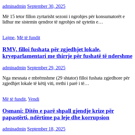
adminadmin
September 30, 2025
Më 15 tetor fillon zyrtarisht sezoni i ngrohjes për konsumatorët e
lidhur me sistemin qendror të ngrohjes në qytetin e…
Lajme
,
Më të fundit
RMV, filloi fushata për zgjedhjet lokale,
kryeparlamentari me thirrje për fushatë të ndershme
adminadmin
September 29, 2025
Nga mesnata e mbrëmshme (29 shtator) filloi fushata zgjedhore për
zgjedhjet lokale të këtij viti, rrethi i parë i të…
Më të fundit
,
Vendi
Osmani: Ditën e parë shpall gjendje krize për
papastërti, ndërtime pa leje dhe korrupsion
adminadmin
September 18, 2025