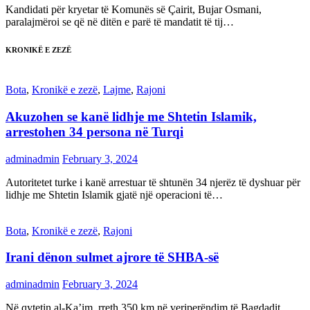
Kandidati për kryetar të Komunës së Çairit, Bujar Osmani,
paralajmëroi se që në ditën e parë të mandatit të tij…
KRONIKË E ZEZË
Bota
,
Kronikë e zezë
,
Lajme
,
Rajoni
Akuzohen se kanë lidhje me Shtetin Islamik,
arrestohen 34 persona në Turqi
adminadmin
February 3, 2024
Autoritetet turke i kanë arrestuar të shtunën 34 njerëz të dyshuar për
lidhje me Shtetin Islamik gjatë një operacioni të…
Bota
,
Kronikë e zezë
,
Rajoni
Irani dënon sulmet ajrore të SHBA-së
adminadmin
February 3, 2024
Në qytetin al-Ka’im, rreth 350 km në veriperëndim të Bagdadit,