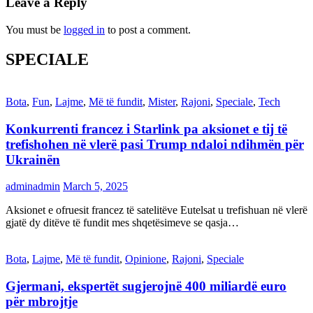
Leave a Reply
You must be
logged in
to post a comment.
SPECIALE
Bota
,
Fun
,
Lajme
,
Më të fundit
,
Mister
,
Rajoni
,
Speciale
,
Tech
Konkurrenti francez i Starlink pa aksionet e tij të
trefishohen në vlerë pasi Trump ndaloi ndihmën për
Ukrainën
adminadmin
March 5, 2025
Aksionet e ofruesit francez të satelitëve Eutelsat u trefishuan në vlerë
gjatë dy ditëve të fundit mes shqetësimeve se qasja…
Bota
,
Lajme
,
Më të fundit
,
Opinione
,
Rajoni
,
Speciale
Gjermani, ekspertët sugjerojnë 400 miliardë euro
për mbrojtje