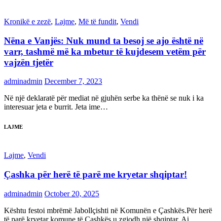
Kronikë e zezë
,
Lajme
,
Më të fundit
,
Vendi
Nëna e Vanjës: Nuk mund ta besoj se ajo është në
varr, tashmë më ka mbetur të kujdesem vetëm për
vajzën tjetër
adminadmin
December 7, 2023
Në një deklaratë për mediat në gjuhën serbe ka thënë se nuk i ka
interesuar jeta e burrit. Jeta ime…
LAJME
Lajme
,
Vendi
Çashka për herë të parë me kryetar shqiptar!
adminadmin
October 20, 2025
Kështu festoi mbrëmë Jabollçishti në Komunën e Çashkës.Për herë
të parë kryetar komune të Çashkës u zgjodh një shqiptar. Ai…