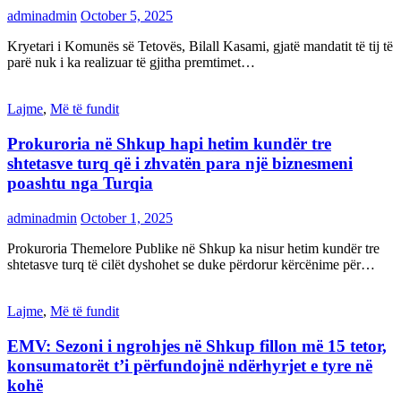
adminadmin
October 5, 2025
Kryetari i Komunës së Tetovës, Bilall Kasami, gjatë mandatit të tij të
parë nuk i ka realizuar të gjitha premtimet…
Lajme
,
Më të fundit
Prokuroria në Shkup hapi hetim kundër tre
shtetasve turq që i zhvatën para një biznesmeni
poashtu nga Turqia
adminadmin
October 1, 2025
Prokuroria Themelore Publike në Shkup ka nisur hetim kundër tre
shtetasve turq të cilët dyshohet se duke përdorur kërcënime për…
Lajme
,
Më të fundit
EMV: Sezoni i ngrohjes në Shkup fillon më 15 tetor,
konsumatorët t’i përfundojnë ndërhyrjet e tyre në
kohë