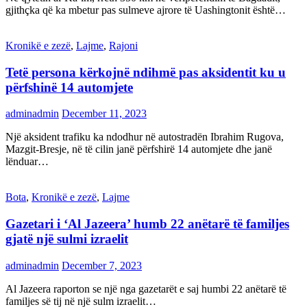
gjithçka që ka mbetur pas sulmeve ajrore të Uashingtonit është…
Kronikë e zezë
,
Lajme
,
Rajoni
Tetë persona kërkojnë ndihmë pas aksidentit ku u
përfshinë 14 automjete
adminadmin
December 11, 2023
Një aksident trafiku ka ndodhur në autostradën Ibrahim Rugova,
Mazgit-Bresje, në të cilin janë përfshirë 14 automjete dhe janë
lënduar…
Bota
,
Kronikë e zezë
,
Lajme
Gazetari i ‘Al Jazeera’ humb 22 anëtarë të familjes
gjatë një sulmi izraelit
adminadmin
December 7, 2023
Al Jazeera raporton se një nga gazetarët e saj humbi 22 anëtarë të
familjes së tij në një sulm izraelit…