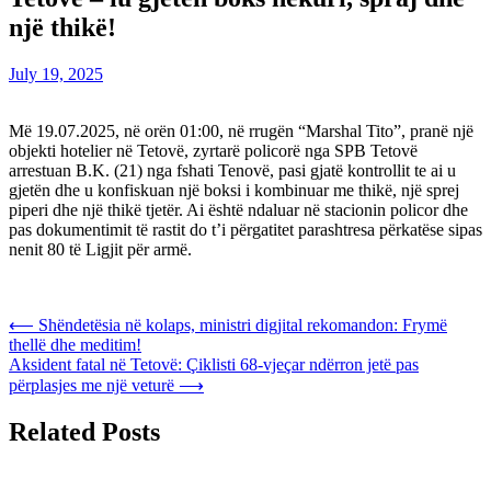
një thikë!
July 19, 2025
Më 19.07.2025, në orën 01:00, në rrugën “Marshal Tito”, pranë një
objekti hotelier në Tetovë, zyrtarë policorë nga SPB Tetovë
arrestuan B.K. (21) nga fshati Tenovë, pasi gjatë kontrollit te ai u
gjetën dhe u konfiskuan një boksi i kombinuar me thikë, një sprej
piperi dhe një thikë tjetër. Ai është ndaluar në stacionin policor dhe
pas dokumentimit të rastit do t’i përgatitet parashtresa përkatëse sipas
nenit 80 të Ligjit për armë.
Post
⟵
Shëndetësia në kolaps, ministri digjital rekomandon: Frymë
thellë dhe meditim!
navigation
Aksident fatal në Tetovë: Çiklisti 68-vjeçar ndërron jetë pas
përplasjes me një veturë
⟶
Related Posts