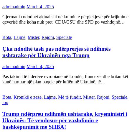
adminadmin
March 4, 2025
Gjermania ndodhet aktualisht në kulmin e përpjekjeve për krijimin e
qeverisë dhe koha nuk pret. CDU/CSU dhe SPD po vazhdojnë…
Bota
,
Lajme
,
Mister
,
Rajoni
,
Speciale
Çka ndodhë tash pas ndërprerjes së ndihmës
ushtarake për Ukrainën nga Trump
adminadmin
March 4, 2025
Pas takimit të liderëve evropianë në Londër, francezët dhe britanikët
kanë hartuar një plan paqeje për luftën në Ukrainë, të…
Bota
,
Kronikë e zezë
,
Lajme
,
Më të fundit
,
Mister
,
Rajoni
,
Speciale
,
top
Trump ndërpreu ndihmën ushtarake, kryeministri i
Ukrainës: Të vendosur për vazhdimin e
bashkëpunimit me SHBA!