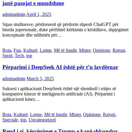
janë pasojat e mundshme
adminadmin
April 1, 2025
Sipas studiuesve, përdoruesit që përdorin shpesh ChatGPT për
biseda jopersonale, duke përfshirë kërkimin e këshillave, shpjegimet
konceptuale dhe ndihmën për…
Bota
,
Fun
,
Kulturë
,
Lajme
,
Më të fundit
,
Mister
,
Opinione
,
Rajoni
,
Sport
,
Tech
,
top
Përparimi i DeepSeek AI është për t’u lavdëruar
adminadmin
March 5, 2025
Suksesi i aplikacionit DeepSeek është një shembull i rritjes së
kompanive kineze të inteligjencës artificiale (AI). Përparimi i
aplikacionit kinez…
Bota
,
Kulturë
,
Lajme
,
Më të fundit
,
Mister
,
Opinione
,
Rajoni
,
Speciale
,
top
,
Uncategorized
Rend i ri, kërcënimet e Trump e kanë shkundur