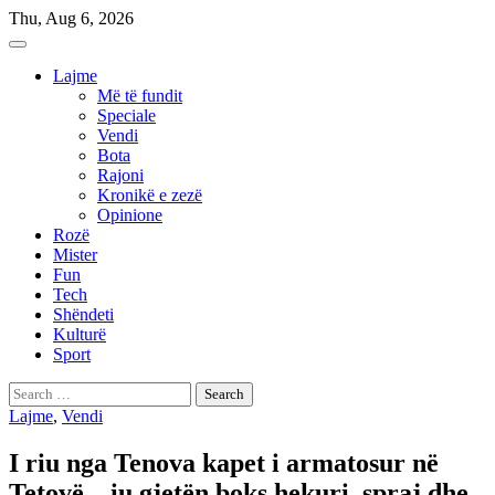
Skip
Thu, Aug 6, 2026
to
content
Lajme
Më të fundit
Speciale
Vendi
Bota
Rajoni
Kronikë e zezë
Opinione
Rozë
Mister
Fun
Tech
Shëndeti
Kulturë
Sport
Search
for:
Lajme
,
Vendi
I riu nga Tenova kapet i armatosur në
Tetovë – iu gjetën boks hekuri, spraj dhe