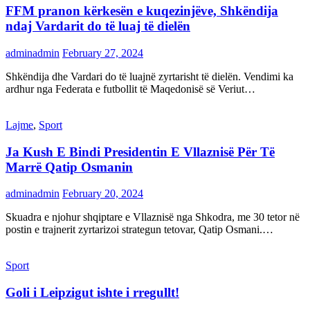
FFM pranon kërkesën e kuqezinjëve, Shkëndija
ndaj Vardarit do të luaj të dielën
adminadmin
February 27, 2024
Shkëndija dhe Vardari do të luajnë zyrtarisht të dielën. Vendimi ka
ardhur nga Federata e futbollit të Maqedonisë së Veriut…
Lajme
,
Sport
Ja Kush E Bindi Presidentin E Vllaznisë Për Të
Marrë Qatip Osmanin
adminadmin
February 20, 2024
Skuadra e njohur shqiptare e Vllaznisë nga Shkodra, me 30 tetor në
postin e trajnerit zyrtarizoi strategun tetovar, Qatip Osmani.…
Sport
Goli i Leipzigut ishte i rregullt!