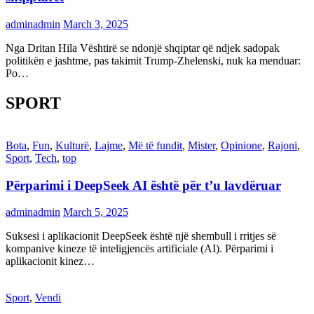
adminadmin
March 3, 2025
Nga Dritan Hila Vështirë se ndonjë shqiptar që ndjek sadopak
politikën e jashtme, pas takimit Trump-Zhelenski, nuk ka menduar:
Po…
SPORT
Bota
,
Fun
,
Kulturë
,
Lajme
,
Më të fundit
,
Mister
,
Opinione
,
Rajoni
,
Sport
,
Tech
,
top
Përparimi i DeepSeek AI është për t’u lavdëruar
adminadmin
March 5, 2025
Suksesi i aplikacionit DeepSeek është një shembull i rritjes së
kompanive kineze të inteligjencës artificiale (AI). Përparimi i
aplikacionit kinez…
Sport
,
Vendi