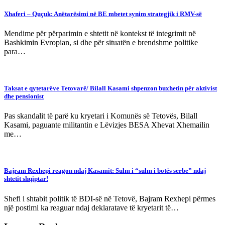
Xhaferi – Quçuk: Anëtarësimi në BE mbetet synim strategjik i RMV-së
Mendime për përparimin e shtetit në kontekst të integrimit në
Bashkimin Evropian, si dhe për situatën e brendshme politike
para…
Taksat e qytetarëve Tetovarë/ Bilall Kasami shpenzon buxhetin për aktivist
dhe pensionist
Pas skandalit të parë ku kryetari i Komunës së Tetovës, Bilall
Kasami, paguante militantin e Lëvizjes BESA Xhevat Xhemailin
me…
Bajram Rexhepi reagon ndaj Kasamit: Sulm i “sulm i botës serbe” ndaj
shtetit shqiptar!
Shefi i shtabit politik të BDI-së në Tetovë, Bajram Rexhepi përmes
një postimi ka reaguar ndaj deklaratave të kryetarit të…