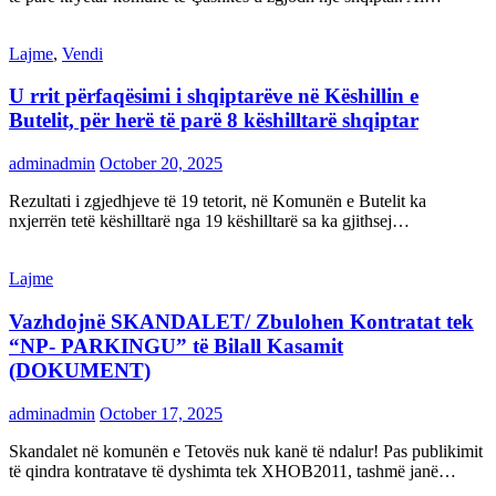
Lajme
,
Vendi
U rrit përfaqësimi i shqiptarëve në Këshillin e
Butelit, për herë të parë 8 këshilltarë shqiptar
adminadmin
October 20, 2025
Rezultati i zgjedhjeve të 19 tetorit, në Komunën e Butelit ka
nxjerrën tetë këshilltarë nga 19 këshilltarë sa ka gjithsej…
Lajme
Vazhdojnë SKANDALET/ Zbulohen Kontratat tek
“NP- PARKINGU” të Bilall Kasamit
(DOKUMENT)
adminadmin
October 17, 2025
Skandalet në komunën e Tetovës nuk kanë të ndalur! Pas publikimit
të qindra kontratave të dyshimta tek XHOB2011, tashmë janë…