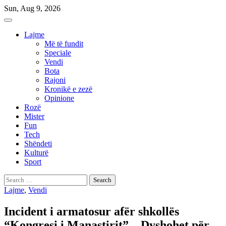
Skip
Sun, Aug 9, 2026
to
content
Lajme
Më të fundit
Speciale
Vendi
Bota
Rajoni
Kronikë e zezë
Opinione
Rozë
Mister
Fun
Tech
Shëndeti
Kulturë
Sport
Search
for:
Lajme
,
Vendi
Incident i armatosur afër shkollës
“Kongresi i Manastirit” – Dyshohet për