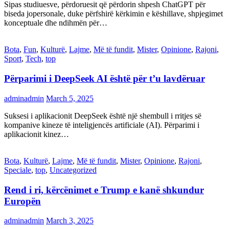
Sipas studiuesve, përdoruesit që përdorin shpesh ChatGPT për
biseda jopersonale, duke përfshirë kërkimin e këshillave, shpjegimet
konceptuale dhe ndihmën për…
Bota
,
Fun
,
Kulturë
,
Lajme
,
Më të fundit
,
Mister
,
Opinione
,
Rajoni
,
Sport
,
Tech
,
top
Përparimi i DeepSeek AI është për t’u lavdëruar
adminadmin
March 5, 2025
Suksesi i aplikacionit DeepSeek është një shembull i rritjes së
kompanive kineze të inteligjencës artificiale (AI). Përparimi i
aplikacionit kinez…
Bota
,
Kulturë
,
Lajme
,
Më të fundit
,
Mister
,
Opinione
,
Rajoni
,
Speciale
,
top
,
Uncategorized
Rend i ri, kërcënimet e Trump e kanë shkundur
Europën
adminadmin
March 3, 2025