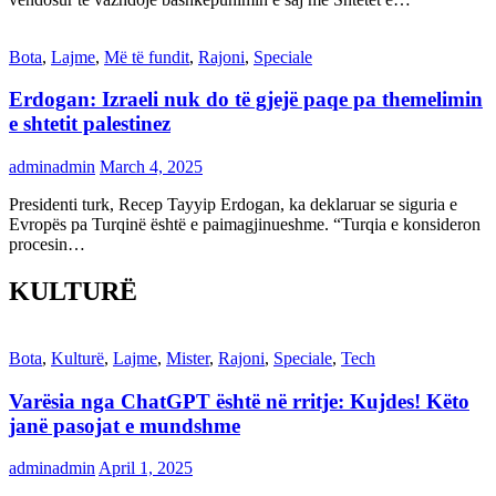
Bota
,
Lajme
,
Më të fundit
,
Rajoni
,
Speciale
Erdogan: Izraeli nuk do të gjejë paqe pa themelimin
e shtetit palestinez
adminadmin
March 4, 2025
Presidenti turk, Recep Tayyip Erdogan, ka deklaruar se siguria e
Evropës pa Turqinë është e paimagjinueshme. “Turqia e konsideron
procesin…
KULTURË
Bota
,
Kulturë
,
Lajme
,
Mister
,
Rajoni
,
Speciale
,
Tech
Varësia nga ChatGPT është në rritje: Kujdes! Këto
janë pasojat e mundshme
adminadmin
April 1, 2025