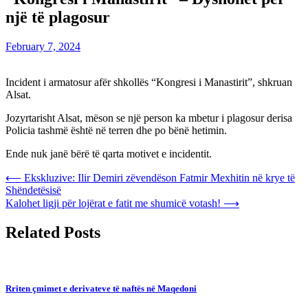
një të plagosur
February 7, 2024
Incident i armatosur afër shkollës “Kongresi i Manastirit”, shkruan
Alsat.
Jozyrtarisht Alsat, mëson se një person ka mbetur i plagosur derisa
Policia tashmë është në terren dhe po bënë hetimin.
Ende nuk janë bërë të qarta motivet e incidentit.
Post
⟵
Ekskluzive: Ilir Demiri zëvendëson Fatmir Mexhitin në krye të
Shëndetësisë
navigation
Kalohet ligji për lojërat e fatit me shumicë votash!
⟶
Related Posts
Rriten çmimet e derivateve të naftës në Maqedoni