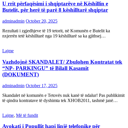
U rrit përfaqësimi i shqiptarëve në Këshillin e
Butelit, për herë të parë 8 këshilltarë shqiptar
adminadmin
October 20, 2025
Rezultati i zgjedhjeve të 19 tetorit, në Komunën e Butelit ka
nxjerrën tetë këshilltarë nga 19 këshilltarë sa ka gjithsej…
Lajme
Vazhdojnë SKANDALET/ Zbulohen Kontratat tek
“NP- PARKINGU” të Bilall Kasamit
(DOKUMENT)
adminadmin
October 17, 2025
Skandalet në komunën e Tetovës nuk kanë të ndalur! Pas publikimit
të qindra kontratave të dyshimta tek XHOB2011, tashmë janë…
Lajme
,
Më të fundit
Avokati i Popullit hapi linjë telefonike për