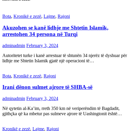
Bota
,
Kronikë e zezë
,
Lajme
,
Rajoni
Akuzohen se kanë lidhje me Shtetin Islamik,
arrestohen 34 persona në Turqi
adminadmin
February 3, 2024
Autoritetet turke i kanë arrestuar të shtunën 34 njerëz të dyshuar për
lidhje me Shtetin Islamik gjatë një operacioni të…
Bota
,
Kronikë e zezë
,
Rajoni
Irani dënon sulmet ajrore të SHBA-së
adminadmin
February 3, 2024
Në qytetin al-Ka’im, rreth 350 km në veriperëndim të Bagdadit,
gjithçka që ka mbetur pas sulmeve ajrore të Uashingtonit është…
Kronikë e zezë
,
Lajme
,
Rajoni