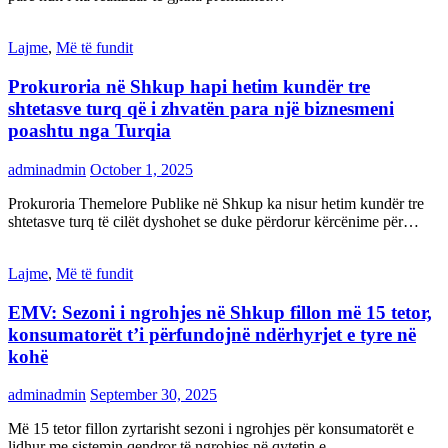
Lajme
,
Më të fundit
Prokuroria në Shkup hapi hetim kundër tre
shtetasve turq që i zhvatën para një biznesmeni
poashtu nga Turqia
adminadmin
October 1, 2025
Prokuroria Themelore Publike në Shkup ka nisur hetim kundër tre
shtetasve turq të cilët dyshohet se duke përdorur kërcënime për…
Lajme
,
Më të fundit
EMV: Sezoni i ngrohjes në Shkup fillon më 15 tetor,
konsumatorët t’i përfundojnë ndërhyrjet e tyre në
kohë
adminadmin
September 30, 2025
Më 15 tetor fillon zyrtarisht sezoni i ngrohjes për konsumatorët e
lidhur me sistemin qendror të ngrohjes në qytetin e…