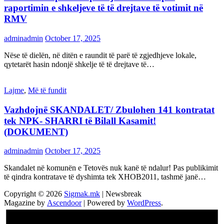
raportimin e shkeljeve të të drejtave të votimit në
RMV
adminadmin
October 17, 2025
Nëse të dielën, në ditën e raundit të parë të zgjedhjeve lokale,
qytetarët hasin ndonjë shkelje të të drejtave të…
Lajme
,
Më të fundit
Vazhdojnē SKANDALET/ Zbulohen 141 kontratat
tek NPK- SHARRI të Bilall Kasamit!
(DOKUMENT)
adminadmin
October 17, 2025
Skandalet në komunën e Tetovës nuk kanë të ndalur! Pas publikimit
të qindra kontratave të dyshimta tek XHOB2011, tashmë janë…
Copyright © 2026
Sigmak.mk
| Newsbreak
Magazine by
Ascendoor
| Powered by
WordPress
.