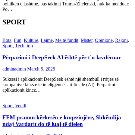
politikën e jashtme, pas takimit Trump-Zhelenski, nuk ka menduar:
Po…
SPORT
Bota
,
Fun
,
Kulturë
,
Lajme
,
Më të fundit
,
Mister
,
Opinione
,
Rajoni
,
Sport
,
Tech
,
top
Përparimi i DeepSeek AI është për t’u lavdëruar
adminadmin
March 5, 2025
Suksesi i aplikacionit DeepSeek është një shembull i rritjes së
kompanive kineze të inteligjencës artificiale (AI). Përparimi i
aplikacionit kinez…
Sport
,
Vendi
FFM pranon kërkesën e kuqezinjëve, Shkëndija
ndaj Vardarit do të luaj të dielën