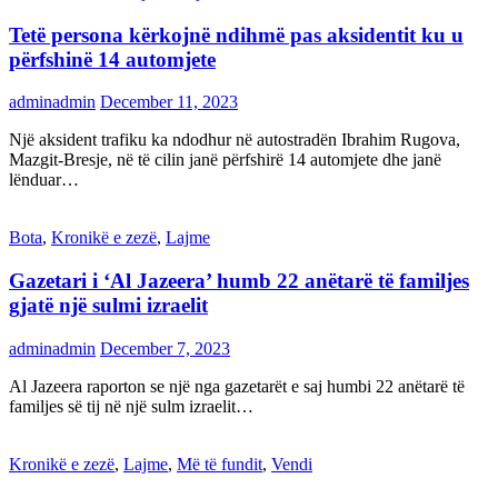
Tetë persona kërkojnë ndihmë pas aksidentit ku u
përfshinë 14 automjete
adminadmin
December 11, 2023
Një aksident trafiku ka ndodhur në autostradën Ibrahim Rugova,
Mazgit-Bresje, në të cilin janë përfshirë 14 automjete dhe janë
lënduar…
Bota
,
Kronikë e zezë
,
Lajme
Gazetari i ‘Al Jazeera’ humb 22 anëtarë të familjes
gjatë një sulmi izraelit
adminadmin
December 7, 2023
Al Jazeera raporton se një nga gazetarët e saj humbi 22 anëtarë të
familjes së tij në një sulm izraelit…
Kronikë e zezë
,
Lajme
,
Më të fundit
,
Vendi