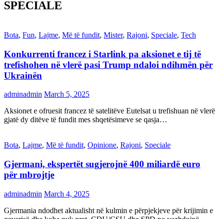
SPECIALE
Bota
,
Fun
,
Lajme
,
Më të fundit
,
Mister
,
Rajoni
,
Speciale
,
Tech
Konkurrenti francez i Starlink pa aksionet e tij të
trefishohen në vlerë pasi Trump ndaloi ndihmën për
Ukrainën
adminadmin
March 5, 2025
Aksionet e ofruesit francez të satelitëve Eutelsat u trefishuan në vlerë
gjatë dy ditëve të fundit mes shqetësimeve se qasja…
Bota
,
Lajme
,
Më të fundit
,
Opinione
,
Rajoni
,
Speciale
Gjermani, ekspertët sugjerojnë 400 miliardë euro
për mbrojtje
adminadmin
March 4, 2025
Gjermania ndodhet aktualisht në kulmin e përpjekjeve për krijimin e