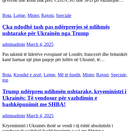
qeverisë dhe koha nuk pret. CDU/CSU dhe SPD po vazhdojnë…
Bota
,
Lajme
,
Mister
,
Rajoni
,
Speciale
Çka ndodhë tash pas ndërprerjes së ndihmës
ushtarake për Ukrainën nga Trump
adminadmin
March 4, 2025
Pas takimit të liderëve evropianë në Londër, francezët dhe britanikët
kanë hartuar një plan paqeje për luftën në Ukrainë, të…
Bota
,
Kronikë e zezë
,
Lajme
,
Më të fundit
,
Mister
,
Rajoni
,
Speciale
,
top
Trump ndërpreu ndihmën ushtarake, kryeministri i
Ukrainës: Të vendosur për vazhdimin e
bashkëpunimit me SHBA!
adminadmin
March 4, 2025
Kryeministri i Ukrainës thotë se vendi i tij është absolutisht i
vendosur të vazhdojë bashkëpunimin e saj me Shtetet e…