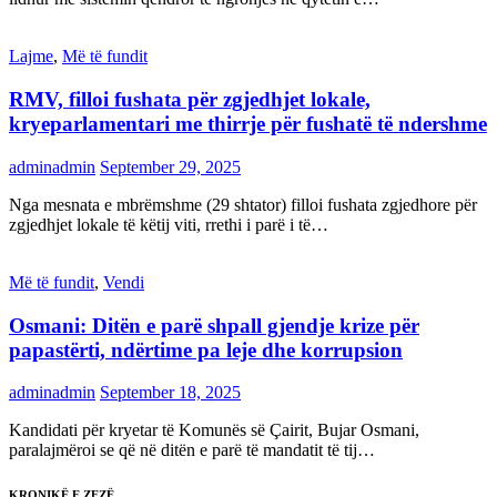
Lajme
,
Më të fundit
RMV, filloi fushata për zgjedhjet lokale,
kryeparlamentari me thirrje për fushatë të ndershme
adminadmin
September 29, 2025
Nga mesnata e mbrëmshme (29 shtator) filloi fushata zgjedhore për
zgjedhjet lokale të këtij viti, rrethi i parë i të…
Më të fundit
,
Vendi
Osmani: Ditën e parë shpall gjendje krize për
papastërti, ndërtime pa leje dhe korrupsion
adminadmin
September 18, 2025
Kandidati për kryetar të Komunës së Çairit, Bujar Osmani,
paralajmëroi se që në ditën e parë të mandatit të tij…
KRONIKË E ZEZË