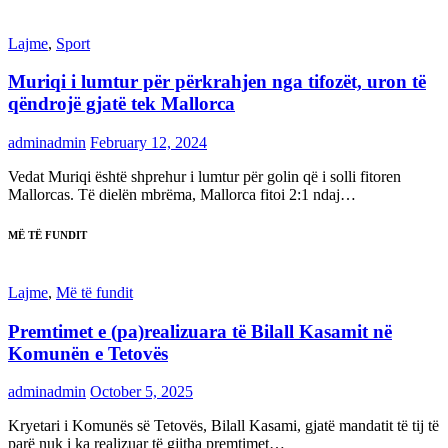
Lajme
,
Sport
Muriqi i lumtur për përkrahjen nga tifozët, uron të
qëndrojë gjatë tek Mallorca
adminadmin
February 12, 2024
Vedat Muriqi është shprehur i lumtur për golin që i solli fitoren
Mallorcas. Të dielën mbrëma, Mallorca fitoi 2:1 ndaj…
MË TË FUNDIT
Lajme
,
Më të fundit
Premtimet e (pa)realizuara të Bilall Kasamit në
Komunën e Tetovës
adminadmin
October 5, 2025
Kryetari i Komunës së Tetovës, Bilall Kasami, gjatë mandatit të tij të
parë nuk i ka realizuar të gjitha premtimet…