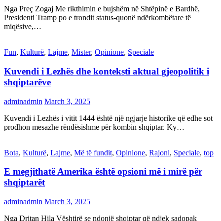
Nga Preç Zogaj Me rikthimin e bujshëm në Shtëpinë e Bardhë,
Presidenti Tramp po e trondit status-quonë ndërkombëtare të
miqësive,…
Fun
,
Kulturë
,
Lajme
,
Mister
,
Opinione
,
Speciale
Kuvendi i Lezhës dhe konteksti aktual gjeopolitik i
shqiptarëve
adminadmin
March 3, 2025
Kuvendi i Lezhës i vitit 1444 është një ngjarje historike që edhe sot
prodhon mesazhe rëndësishme për kombin shqiptar. Ky…
Bota
,
Kulturë
,
Lajme
,
Më të fundit
,
Opinione
,
Rajoni
,
Speciale
,
top
E megjithatë Amerika është opsioni më i mirë për
shqiptarët
adminadmin
March 3, 2025
Nga Dritan Hila Vështirë se ndonjë shqiptar që ndjek sadopak