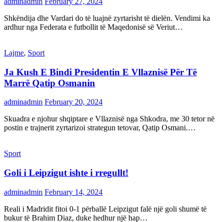
adminadmin
February 27, 2024
Shkëndija dhe Vardari do të luajnë zyrtarisht të dielën. Vendimi ka
ardhur nga Federata e futbollit të Maqedonisë së Veriut…
Lajme
,
Sport
Ja Kush E Bindi Presidentin E Vllaznisë Për Të
Marrë Qatip Osmanin
adminadmin
February 20, 2024
Skuadra e njohur shqiptare e Vllaznisë nga Shkodra, me 30 tetor në
postin e trajnerit zyrtarizoi strategun tetovar, Qatip Osmani.…
Sport
Goli i Leipzigut ishte i rregullt!
adminadmin
February 14, 2024
Reali i Madridit fitoi 0-1 përballë Leipzigut falë një goli shumë të
bukur të Brahim Diaz, duke hedhur një hap…