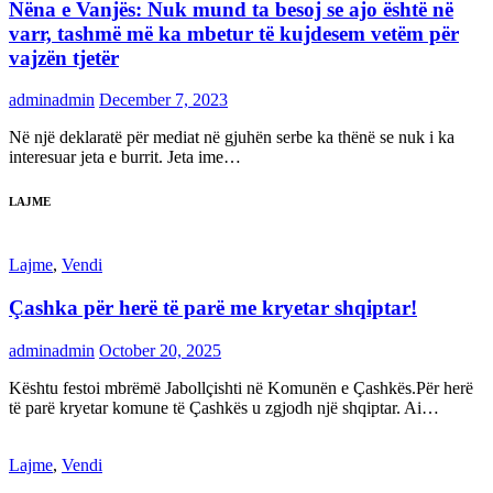
Nëna e Vanjës: Nuk mund ta besoj se ajo është në
varr, tashmë më ka mbetur të kujdesem vetëm për
vajzën tjetër
adminadmin
December 7, 2023
Në një deklaratë për mediat në gjuhën serbe ka thënë se nuk i ka
interesuar jeta e burrit. Jeta ime…
LAJME
Lajme
,
Vendi
Çashka për herë të parë me kryetar shqiptar!
adminadmin
October 20, 2025
Kështu festoi mbrëmë Jabollçishti në Komunën e Çashkës.Për herë
të parë kryetar komune të Çashkës u zgjodh një shqiptar. Ai…
Lajme
,
Vendi