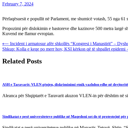
February 7, 2024
Përfaqësuesit e popullit në Parlament, me shumicë votash, 55 nga 61 sa
Propozimi për dislokimin e bastoreve dhe kazinove 500 metra largë shkol
Kuvend me flamur evropian.
Post
⟵
Incident i armatosur afër shkollës “Kongresi i Manastirit” – Dysho
Shkup: Kolla e keqe po merr hov, KSI kërkon që të shpallet epidemi
navigation
Related Posts
ASH e Taravarit: VLEN gënjen, diskriminimi etnik vazhdon edhe në drejtoritë
Aleanca për Shqiptarët e Taravarit akuzon VLEN-in për dështim në sigu
Sindikatat e pesë universiteteve publike në Maqedoni sot do të protestojnë për 
Sindikatat e pesë universiteteve publike në Manastir, Tetovë, Shtip