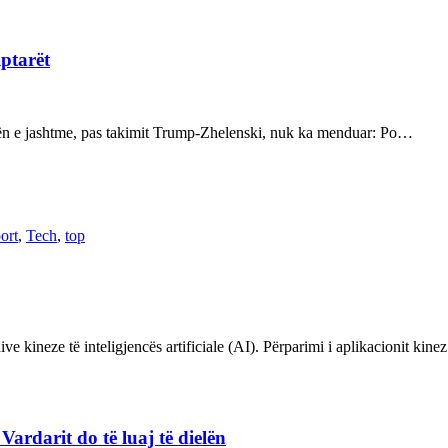
iptarët
kën e jashtme, pas takimit Trump-Zhelenski, nuk ka menduar: Po…
ort
,
Tech
,
top
ve kineze të inteligjencës artificiale (AI). Përparimi i aplikacionit kin
rdarit do të luaj të dielën