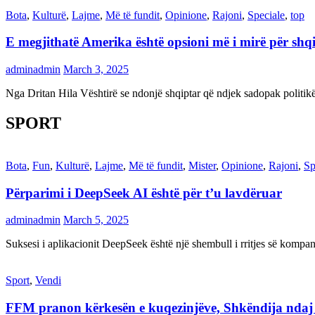
Bota
,
Kulturë
,
Lajme
,
Më të fundit
,
Opinione
,
Rajoni
,
Speciale
,
top
E megjithatë Amerika është opsioni më i mirë për shq
adminadmin
March 3, 2025
Nga Dritan Hila Vështirë se ndonjë shqiptar që ndjek sadopak politi
SPORT
Bota
,
Fun
,
Kulturë
,
Lajme
,
Më të fundit
,
Mister
,
Opinione
,
Rajoni
,
Sp
Përparimi i DeepSeek AI është për t’u lavdëruar
adminadmin
March 5, 2025
Suksesi i aplikacionit DeepSeek është një shembull i rritjes së kompani
Sport
,
Vendi
FFM pranon kërkesën e kuqezinjëve, Shkëndija ndaj Va