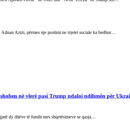
, Adnan Azizi, përmes nje postimi ne rrjetet sociale ka hedhur…
refishohen në vlerë pasi Trump ndaloi ndihmën për Ukra
ë gjatë dy ditëve të fundit mes shqetësimeve se qasja…