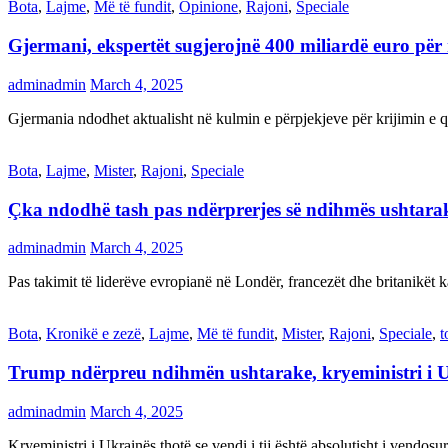
Bota
,
Lajme
,
Më të fundit
,
Opinione
,
Rajoni
,
Speciale
Gjermani, ekspertët sugjerojnë 400 miliardë euro për
adminadmin
March 4, 2025
Gjermania ndodhet aktualisht në kulmin e përpjekjeve për krijimi
Bota
,
Lajme
,
Mister
,
Rajoni
,
Speciale
Çka ndodhë tash pas ndërprerjes së ndihmës ushtar
adminadmin
March 4, 2025
Pas takimit të liderëve evropianë në Londër, francezët dhe britanikët 
Bota
,
Kronikë e zezë
,
Lajme
,
Më të fundit
,
Mister
,
Rajoni
,
Speciale
,
t
Trump ndërpreu ndihmën ushtarake, kryeministri i 
adminadmin
March 4, 2025
Kryeministri i Ukrainës thotë se vendi i tij është absolutisht i vendo