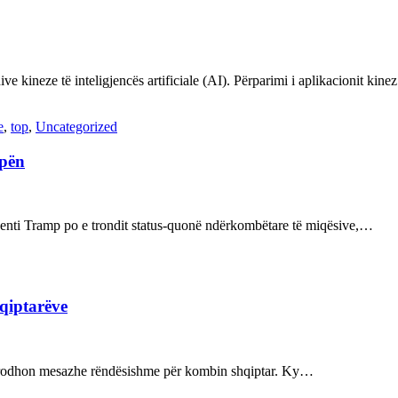
ve kineze të inteligjencës artificiale (AI). Përparimi i aplikacionit kin
e
,
top
,
Uncategorized
opën
enti Tramp po e trondit status-quonë ndërkombëtare të miqësive,…
hqiptarëve
ot prodhon mesazhe rëndësishme për kombin shqiptar. Ky…