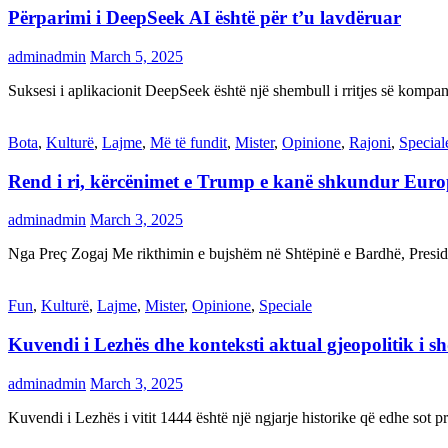
Përparimi i DeepSeek AI është për t’u lavdëruar
adminadmin
March 5, 2025
Suksesi i aplikacionit DeepSeek është një shembull i rritjes së kompani
Bota
,
Kulturë
,
Lajme
,
Më të fundit
,
Mister
,
Opinione
,
Rajoni
,
Special
Rend i ri, kërcënimet e Trump e kanë shkundur Eur
adminadmin
March 3, 2025
Nga Preç Zogaj Me rikthimin e bujshëm në Shtëpinë e Bardhë, Presid
Fun
,
Kulturë
,
Lajme
,
Mister
,
Opinione
,
Speciale
Kuvendi i Lezhës dhe konteksti aktual gjeopolitik i s
adminadmin
March 3, 2025
Kuvendi i Lezhës i vitit 1444 është një ngjarje historike që edhe s