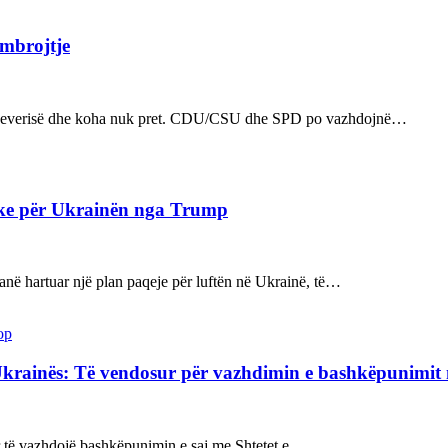
 mbrojtje
n e qeverisë dhe koha nuk pret. CDU/CSU dhe SPD po vazhdojnë…
ake për Ukrainën nga Trump
kanë hartuar një plan paqeje për luftën në Ukrainë, të…
op
Ukrainës: Të vendosur për vazhdimin e bashkëpunimi
sur të vazhdojë bashkëpunimin e saj me Shtetet e…