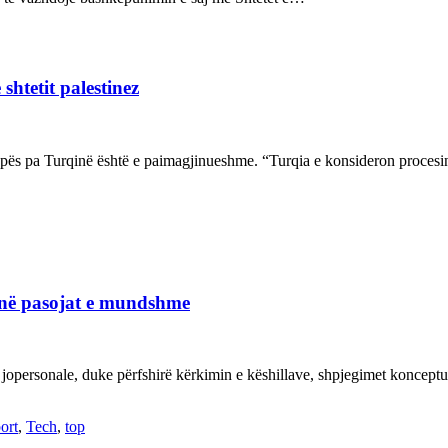
shtetit palestinez
ropës pa Turqinë është e paimagjinueshme. “Turqia e konsideron proce
janë pasojat e mundshme
 jopersonale, duke përfshirë kërkimin e këshillave, shpjegimet konce
ort
,
Tech
,
top