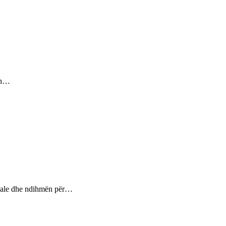
sin…
ptuale dhe ndihmën për…