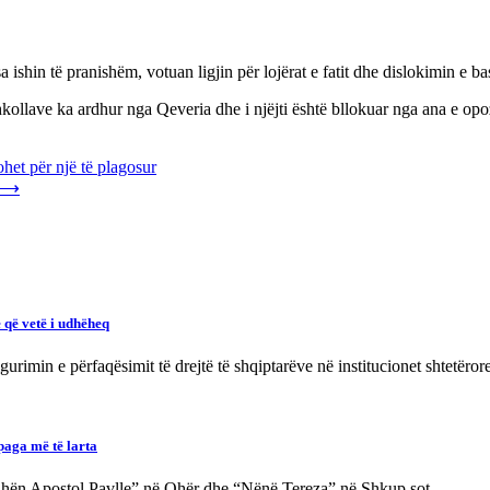
 ishin të pranishëm, votuan ligjin për lojërat e fatit dhe dislokimin e 
lave ka ardhur nga Qeveria dhe i njëjti është bllokuar nga ana e opozitë
het për një të plagosur
⟶
 që vetë i udhëheq
rimin e përfaqësimit të drejtë të shqiptarëve në institucionet shtetëro
paga më të larta
, “Shën Apostol Pavlle” në Ohër dhe “Nënë Tereza” në Shkup sot…