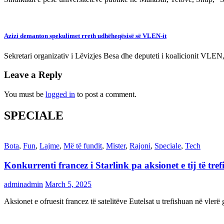
Azizi demanton spekulimet rreth udhëheqësisë së VLEN-it
Sekretari organizativ i Lëvizjes Besa dhe deputeti i koalicionit VLEN
Leave a Reply
You must be
logged in
to post a comment.
SPECIALE
Bota
,
Fun
,
Lajme
,
Më të fundit
,
Mister
,
Rajoni
,
Speciale
,
Tech
Konkurrenti francez i Starlink pa aksionet e tij të t
adminadmin
March 5, 2025
Aksionet e ofruesit francez të satelitëve Eutelsat u trefishuan në vler