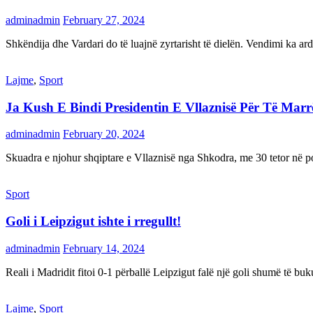
adminadmin
February 27, 2024
Shkëndija dhe Vardari do të luajnë zyrtarisht të dielën. Vendimi ka a
Lajme
,
Sport
Ja Kush E Bindi Presidentin E Vllaznisë Për Të Mar
adminadmin
February 20, 2024
Skuadra e njohur shqiptare e Vllaznisë nga Shkodra, me 30 tetor në pos
Sport
Goli i Leipzigut ishte i rregullt!
adminadmin
February 14, 2024
Reali i Madridit fitoi 0-1 përballë Leipzigut falë një goli shumë të 
Lajme
,
Sport