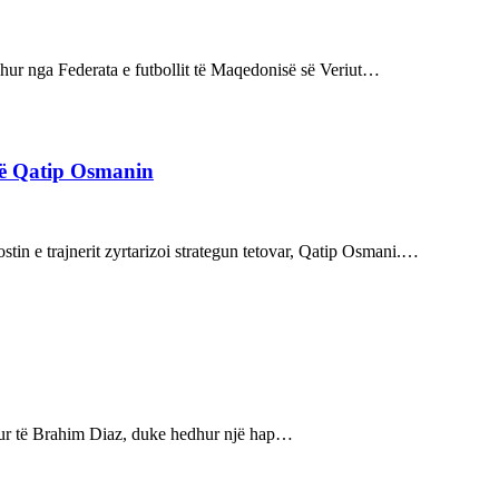
rdhur nga Federata e futbollit të Maqedonisë së Veriut…
rë Qatip Osmanin
tin e trajnerit zyrtarizoi strategun tetovar, Qatip Osmani.…
bukur të Brahim Diaz, duke hedhur një hap…