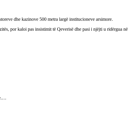
bastoreve dhe kazinove 500 metra largë institucioneve arsimore.
s, por kaloi pas insistimit të Qeverisë dhe pasi i njëjti u ridërgua në
re.…