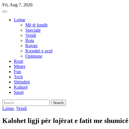
Skip
Fri, Aug 7, 2026
to
content
Lajme
Më të fundit
Speciale
Vendi
Bota
Rajoni
Kronikë e zezë
Opinione
Rozë
Mister
Fun
Tech
Shëndeti
Kulturë
Sport
Search
for:
Lajme
,
Vendi
Kalohet ligji për lojërat e fatit me shumicë