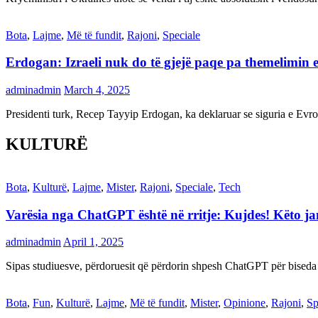
Bota
,
Lajme
,
Më të fundit
,
Rajoni
,
Speciale
Erdogan: Izraeli nuk do të gjejë paqe pa themelimin e 
adminadmin
March 4, 2025
Presidenti turk, Recep Tayyip Erdogan, ka deklaruar se siguria e Ev
KULTURË
Bota
,
Kulturë
,
Lajme
,
Mister
,
Rajoni
,
Speciale
,
Tech
Varësia nga ChatGPT është në rritje: Kujdes! Këto 
adminadmin
April 1, 2025
Sipas studiuesve, përdoruesit që përdorin shpesh ChatGPT për biseda
Bota
,
Fun
,
Kulturë
,
Lajme
,
Më të fundit
,
Mister
,
Opinione
,
Rajoni
,
Sp