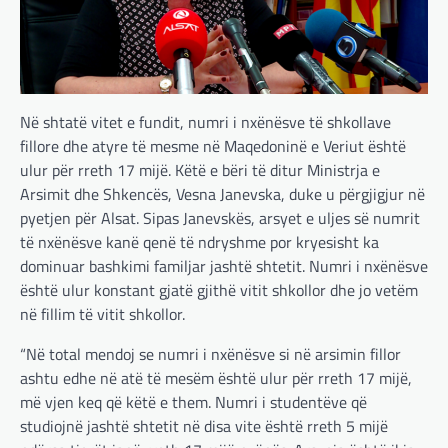
Në shtatë vitet e fundit, numri i nxënësve të shkollave
fillore dhe atyre të mesme në Maqedoninë e Veriut është
ulur për rreth 17 mijë. Këtë e bëri të ditur Ministrja e
Arsimit dhe Shkencës, Vesna Janevska, duke u përgjigjur në
pyetjen për Alsat. Sipas Janevskës, arsyet e uljes së numrit
të nxënësve kanë qenë të ndryshme por kryesisht ka
dominuar bashkimi familjar jashtë shtetit. Numri i nxënësve
është ulur konstant gjatë gjithë vitit shkollor dhe jo vetëm
në fillim të vitit shkollor.
“Në total mendoj se numri i nxënësve si në arsimin fillor
ashtu edhe në atë të mesëm është ulur për rreth 17 mijë,
më vjen keq që këtë e them. Numri i studentëve që
studiojnë jashtë shtetit në disa vite është rreth 5 mijë