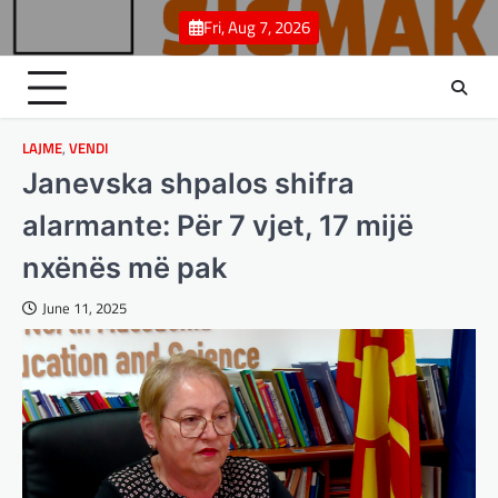
Skip
Fri, Aug 7, 2026
to
content
LAJME
,
VENDI
Janevska shpalos shifra
alarmante: Për 7 vjet, 17 mijë
nxënës më pak
June 11, 2025