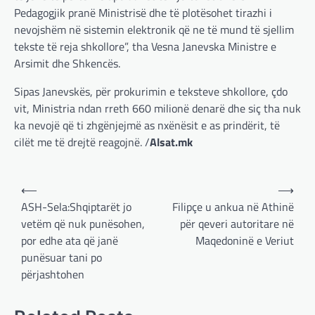
Pedagogjik pranë Ministrisë dhe të plotësohet tirazhi i
nevojshëm në sistemin elektronik që ne të mund të sjellim
tekste të reja shkollore”, tha Vesna Janevska Ministre e
Arsimit dhe Shkencës.
Sipas Janevskës, për prokurimin e teksteve shkollore, çdo
vit, Ministria ndan rreth 660 milionë denarë dhe siç tha nuk
ka nevojë që ti zhgënjejmë as nxënësit e as prindërit, të
cilët me të drejtë reagojnë. /
Alsat.mk
Post
⟵
⟶
navigation
ASH-Sela:Shqiptarët jo
Filipçe u ankua në Athinë
vetëm që nuk punësohen,
për qeveri autoritare në
por edhe ata që janë
Maqedoninë e Veriut
BOTA
,
LAJME
,
MË TË FUNDIT
,
OPINIONE
,
punësuar tani po
RAJONI
,
SPECIALE
përjashtohen
Gjermani, ekspertët sugjerojnë
400 miliardë euro për mbrojtje
adminadmin
March 4, 2025