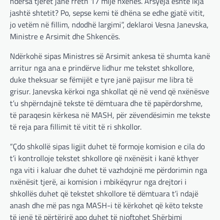
ndërsa tjerët janë rreth 17 mijë nxënës. Arsyeja është ikja
jashtë shtetit? Po, sepse kemi të dhëna se edhe gjatë vitit,
jo vetëm në fillim, ndodhë largimi”, deklaroi Vesna Janevska,
Ministre e Arsimit dhe Shkencës.
Ndërkohë sipas Ministres së Arsimit ankesa të shumta kanë
arritur nga ana e prindërve lidhur me tekstet shkollore,
duke theksuar se fëmijët e tyre janë pajisur me libra të
grisur. Janevska kërkoi nga shkollat që në vend që nxënësve
t’u shpërndajnë tekste të dëmtuara dhe të papërdorshme,
të paraqesin kërkesa në MASH, për zëvendësimin me tekste
të reja para fillimit të vitit të ri shkollor.
“Çdo shkollë sipas ligjit duhet të formoje komision e cila do
t’i kontrolloje tekstet shkollore që nxënësit i kanë kthyer
nga viti i kaluar dhe duhet të vazhdojnë me përdorimin nga
nxënësit tjerë, ai komision i mbikëqyrur nga drejtori i
shkollës duhet që tekstet shkollore të dëmtuara t’i ndajë
anash dhe më pas nga MASH-i të kërkohet që këto tekste
të jenë të përtërirë apo duhet të njoftohet Shërbimi