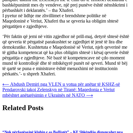
bashkëpunimit mes dy vendeve, një prej punëve është nënshkrimi i
përbashkët i deklaratës.’ – tha Xhaferi.
I pyetur në lidhje me zhvillimet e brendshme politike në
Maqedoninë e Veriut, Xhaferi tha se qeveria ka obligim shtesë
përgatitjen e zgjedhjeve.
‘Për faktin që jemi në vitin zgjedhor në prill-maj, detyrë shtesë është
që qeveria të përgatisë parakushtet se zgjedhjet të jenë të lira dhe
demokratike. Kushtetuta e Maqedonisë së Veriut, njeh qeverinë me
të gjitha kompetencat që ka plus obligim shtesë i kësaj qeverie është
përgatitja e zgjedhjeve. Në bazë të kompetencave në çdo moment
mund të kontrollojë dhe të mbikëqyrë punët në qeveri. Mund të bëj
të qartë se puna e ministrave është menaxhimi në institucionin
përkatës.’- u shpreh Xhaferi.
Post
⟵
Abdush Demiri nga VLEN u votua për anëtar të KSHZ-së
Pendarovski takoi Zelenskyn në Tiranë: Maqedonia e Veriut
navigation
mbështet anëtarësimin e Ukrainës në NATO
⟶
Related Posts
“Nuk përfaqësojnë klubin e as Ballistët” – KF Shkëndija distancohet nga