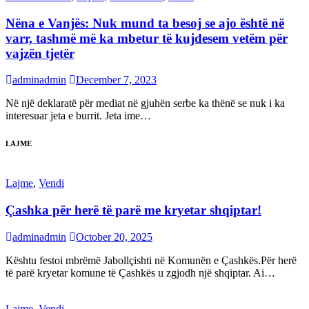
Nëna e Vanjës: Nuk mund ta besoj se ajo është në
varr, tashmë më ka mbetur të kujdesem vetëm për
vajzën tjetër
adminadmin
December 7, 2023
Në një deklaratë për mediat në gjuhën serbe ka thënë se nuk i ka
interesuar jeta e burrit. Jeta ime…
LAJME
Lajme
,
Vendi
Çashka për herë të parë me kryetar shqiptar!
adminadmin
October 20, 2025
Kështu festoi mbrëmë Jabollçishti në Komunën e Çashkës.Për herë
të parë kryetar komune të Çashkës u zgjodh një shqiptar. Ai…
Lajme
,
Vendi