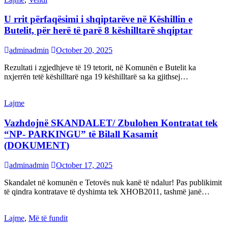
U rrit përfaqësimi i shqiptarëve në Këshillin e
Butelit, për herë të parë 8 këshilltarë shqiptar
adminadmin
October 20, 2025
Rezultati i zgjedhjeve të 19 tetorit, në Komunën e Butelit ka
nxjerrën tetë këshilltarë nga 19 këshilltarë sa ka gjithsej…
Lajme
Vazhdojnë SKANDALET/ Zbulohen Kontratat tek
“NP- PARKINGU” të Bilall Kasamit
(DOKUMENT)
adminadmin
October 17, 2025
Skandalet në komunën e Tetovës nuk kanë të ndalur! Pas publikimit
të qindra kontratave të dyshimta tek XHOB2011, tashmë janë…
Lajme
,
Më të fundit