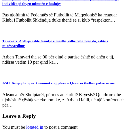
individët që thyen minutën e heshtjes
Pas njoftimit të Federatës së Futbollit të Maqedonisë ka reaguar
Klubi i Futbollit Shkëndija duke thënë se si klub “respekton…
Taravari: ASH-ja është familje e madhe, edhe Sela nëse do, është i
mirëseardhur
Arben Taravari tha se 90 për qind e partisë është në anën e tij,
ndërsa vetëm 10 për qind ka…
ASH: Asnjë plan për komunat shqiptare – Qeveria thellon pabarazinë
Aleanca për Shqiptarët, përmes anëtarit të Kryesisë Qendrore dhe
njohësit të çështjeve ekonomike, z. Arben Halili, në një konferencë
për…
Leave a Reply
You must be
logged in
to post a comment.