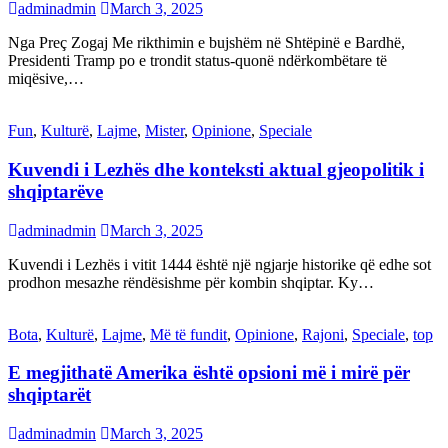
adminadmin
March 3, 2025
Nga Preç Zogaj Me rikthimin e bujshëm në Shtëpinë e Bardhë,
Presidenti Tramp po e trondit status-quonë ndërkombëtare të
miqësive,…
Fun
,
Kulturë
,
Lajme
,
Mister
,
Opinione
,
Speciale
Kuvendi i Lezhës dhe konteksti aktual gjeopolitik i
shqiptarëve
adminadmin
March 3, 2025
Kuvendi i Lezhës i vitit 1444 është një ngjarje historike që edhe sot
prodhon mesazhe rëndësishme për kombin shqiptar. Ky…
Bota
,
Kulturë
,
Lajme
,
Më të fundit
,
Opinione
,
Rajoni
,
Speciale
,
top
E megjithatë Amerika është opsioni më i mirë për
shqiptarët
adminadmin
March 3, 2025