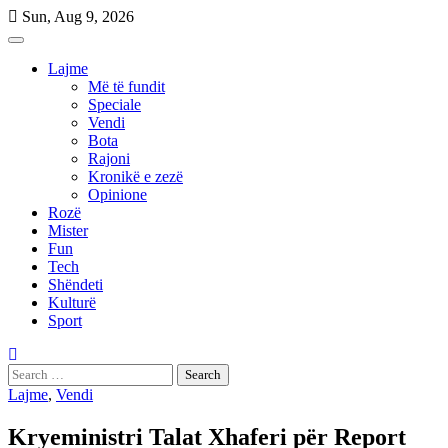
Skip
Sun, Aug 9, 2026
to
content
Lajme
Më të fundit
Speciale
Vendi
Bota
Rajoni
Kronikë e zezë
Opinione
Rozë
Mister
Fun
Tech
Shëndeti
Kulturë
Sport
Search
for:
Lajme
,
Vendi
Kryeministri Talat Xhaferi për Report