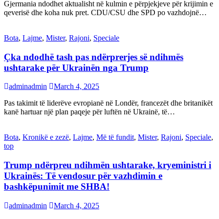
Gjermania ndodhet aktualisht në kulmin e përpjekjeve për krijimin e
qeverisë dhe koha nuk pret. CDU/CSU dhe SPD po vazhdojnë…
Bota
,
Lajme
,
Mister
,
Rajoni
,
Speciale
Çka ndodhë tash pas ndërprerjes së ndihmës
ushtarake për Ukrainën nga Trump
adminadmin
March 4, 2025
Pas takimit të liderëve evropianë në Londër, francezët dhe britanikët
kanë hartuar një plan paqeje për luftën në Ukrainë, të…
Bota
,
Kronikë e zezë
,
Lajme
,
Më të fundit
,
Mister
,
Rajoni
,
Speciale
,
top
Trump ndërpreu ndihmën ushtarake, kryeministri i
Ukrainës: Të vendosur për vazhdimin e
bashkëpunimit me SHBA!
adminadmin
March 4, 2025