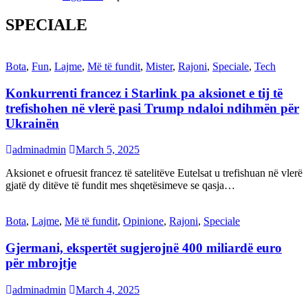
SPECIALE
Bota
,
Fun
,
Lajme
,
Më të fundit
,
Mister
,
Rajoni
,
Speciale
,
Tech
Konkurrenti francez i Starlink pa aksionet e tij të
trefishohen në vlerë pasi Trump ndaloi ndihmën për
Ukrainën
adminadmin
March 5, 2025
Aksionet e ofruesit francez të satelitëve Eutelsat u trefishuan në vlerë
gjatë dy ditëve të fundit mes shqetësimeve se qasja…
Bota
,
Lajme
,
Më të fundit
,
Opinione
,
Rajoni
,
Speciale
Gjermani, ekspertët sugjerojnë 400 miliardë euro
për mbrojtje
adminadmin
March 4, 2025