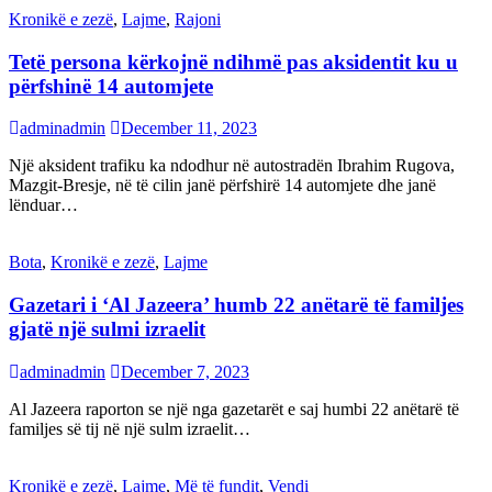
Kronikë e zezë
,
Lajme
,
Rajoni
Tetë persona kërkojnë ndihmë pas aksidentit ku u
përfshinë 14 automjete
adminadmin
December 11, 2023
Një aksident trafiku ka ndodhur në autostradën Ibrahim Rugova,
Mazgit-Bresje, në të cilin janë përfshirë 14 automjete dhe janë
lënduar…
Bota
,
Kronikë e zezë
,
Lajme
Gazetari i ‘Al Jazeera’ humb 22 anëtarë të familjes
gjatë një sulmi izraelit
adminadmin
December 7, 2023
Al Jazeera raporton se një nga gazetarët e saj humbi 22 anëtarë të
familjes së tij në një sulm izraelit…
Kronikë e zezë
,
Lajme
,
Më të fundit
,
Vendi