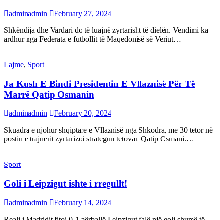
adminadmin
February 27, 2024
Shkëndija dhe Vardari do të luajnë zyrtarisht të dielën. Vendimi ka
ardhur nga Federata e futbollit të Maqedonisë së Veriut…
Lajme
,
Sport
Ja Kush E Bindi Presidentin E Vllaznisë Për Të
Marrë Qatip Osmanin
adminadmin
February 20, 2024
Skuadra e njohur shqiptare e Vllaznisë nga Shkodra, me 30 tetor në
postin e trajnerit zyrtarizoi strategun tetovar, Qatip Osmani.…
Sport
Goli i Leipzigut ishte i rregullt!
adminadmin
February 14, 2024
Reali i Madridit fitoi 0-1 përballë Leipzigut falë një goli shumë të