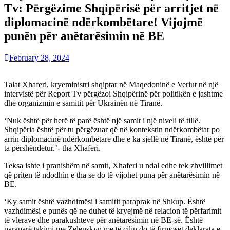
Tv: Përgëzime Shqipërisë për arritjet në
diplomacinë ndërkombëtare! Vijojmë
punën për anëtarësimin në BE
February 28, 2024
Talat Xhaferi, kryeministri shqiptar në Maqedoninë e Veriut në një
intervistë për Report Tv përgëzoi Shqipërinë për politikën e jashtme
dhe organizmin e samitit për Ukrainën në Tiranë.
‘Nuk është për herë të parë është një samit i një niveli të tillë.
Shqipëria është për tu përgëzuar që në kontekstin ndërkombëtar po
arrin diplomacinë ndërkombëtare dhe e ka sjellë në Tiranë, është për
ta përshëndetur.’- tha Xhaferi.
Teksa ishte i pranishëm në samit, Xhaferi u ndal edhe tek zhvillimet
që priten të ndodhin e tha se do të vijohet puna për anëtarësimin në
BE.
‘Ky samit është vazhdimësi i samitit paraprak në Shkup. Është
vazhdimësi e punës që ne duhet të kryejmë në relacion të përfarimit
të vlerave dhe parakushteve për anëtarësimin në BE-së. Është
paraparë takimi me Zelenskyn me të cilin do të firmoset deklarata e