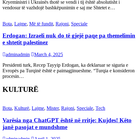
Kryeministri i Ukrainës thotë se vendi i tij është absolutisht i
vendosur të vazhdojë bashkëpunimin e saj me Shtetet e…
Bota
,
Lajme
,
Më të fundit
,
Rajoni
,
Speciale
Erdogan: Izraeli nuk do të gjejë paqe pa themelimin
e shtetit palestinez
adminadmin
March 4, 2025
Presidenti turk, Recep Tayyip Erdogan, ka deklaruar se siguria e
Evropës pa Turqinë është e paimagjinueshme. “Turqia e konsideron
procesin…
KULTURË
Bota
,
Kulturë
,
Lajme
,
Mister
,
Rajoni
,
Speciale
,
Tech
Varësia nga ChatGPT është në rritje: Kujdes! Këto
janë pasojat e mundshme
adminadmin
April 1, 2025