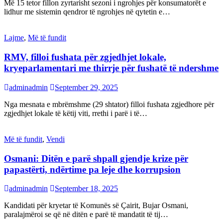
Më 15 tetor fillon zyrtarisht sezoni i ngrohjes për konsumatorët e
lidhur me sistemin qendror të ngrohjes në qytetin e…
Lajme
,
Më të fundit
RMV, filloi fushata për zgjedhjet lokale,
kryeparlamentari me thirrje për fushatë të ndershme
adminadmin
September 29, 2025
Nga mesnata e mbrëmshme (29 shtator) filloi fushata zgjedhore për
zgjedhjet lokale të këtij viti, rrethi i parë i të…
Më të fundit
,
Vendi
Osmani: Ditën e parë shpall gjendje krize për
papastërti, ndërtime pa leje dhe korrupsion
adminadmin
September 18, 2025
Kandidati për kryetar të Komunës së Çairit, Bujar Osmani,
paralajmëroi se që në ditën e parë të mandatit të tij…