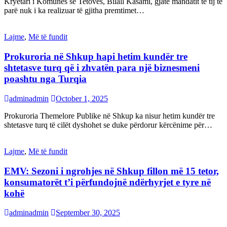
Kryetari i Komunës së Tetovës, Bilall Kasami, gjatë mandatit të tij të
parë nuk i ka realizuar të gjitha premtimet…
Lajme
,
Më të fundit
Prokuroria në Shkup hapi hetim kundër tre
shtetasve turq që i zhvatën para një biznesmeni
poashtu nga Turqia
adminadmin
October 1, 2025
Prokuroria Themelore Publike në Shkup ka nisur hetim kundër tre
shtetasve turq të cilët dyshohet se duke përdorur kërcënime për…
Lajme
,
Më të fundit
EMV: Sezoni i ngrohjes në Shkup fillon më 15 tetor,
konsumatorët t’i përfundojnë ndërhyrjet e tyre në
kohë
adminadmin
September 30, 2025