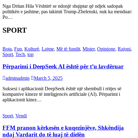
Nga Dritan Hila Vështirë se ndonjë shqiptar që ndjek sadopak
politikën e jashtme, pas takimit Trump-Zhelenski, nuk ka menduar:
Po…
SPORT
Bota
,
Fun
,
Kulturë
,
Lajme
,
Më të fundit
,
Mister
,
Opinione
,
Rajoni
,
Sport
,
Tech
,
top
Përparimi i DeepSeek AI është për t’u lavdëruar
adminadmin
March 5, 2025
Suksesi i aplikacionit DeepSeek është një shembull i rritjes së
kompanive kineze të inteligjencës artificiale (AI). Përparimi i
aplikacionit kinez…
Sport
,
Vendi
FFM pranon kërkesën e kuqezinjëve, Shkëndija
ndaj Vardarit do të luaj të dielën