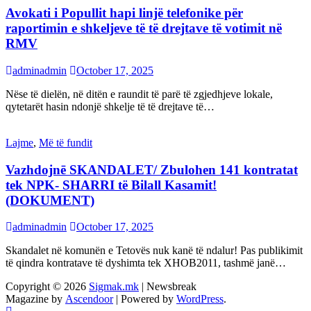
Avokati i Popullit hapi linjë telefonike për
raportimin e shkeljeve të të drejtave të votimit në
RMV
adminadmin
October 17, 2025
Nëse të dielën, në ditën e raundit të parë të zgjedhjeve lokale,
qytetarët hasin ndonjë shkelje të të drejtave të…
Lajme
,
Më të fundit
Vazhdojnē SKANDALET/ Zbulohen 141 kontratat
tek NPK- SHARRI të Bilall Kasamit!
(DOKUMENT)
adminadmin
October 17, 2025
Skandalet në komunën e Tetovës nuk kanë të ndalur! Pas publikimit
të qindra kontratave të dyshimta tek XHOB2011, tashmë janë…
Copyright © 2026
Sigmak.mk
| Newsbreak
Magazine by
Ascendoor
| Powered by
WordPress
.