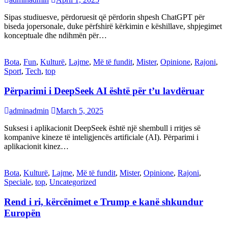
Sipas studiuesve, përdoruesit që përdorin shpesh ChatGPT për
biseda jopersonale, duke përfshirë kërkimin e këshillave, shpjegimet
konceptuale dhe ndihmën për…
Bota
,
Fun
,
Kulturë
,
Lajme
,
Më të fundit
,
Mister
,
Opinione
,
Rajoni
,
Sport
,
Tech
,
top
Përparimi i DeepSeek AI është për t’u lavdëruar
adminadmin
March 5, 2025
Suksesi i aplikacionit DeepSeek është një shembull i rritjes së
kompanive kineze të inteligjencës artificiale (AI). Përparimi i
aplikacionit kinez…
Bota
,
Kulturë
,
Lajme
,
Më të fundit
,
Mister
,
Opinione
,
Rajoni
,
Speciale
,
top
,
Uncategorized
Rend i ri, kërcënimet e Trump e kanë shkundur
Europën