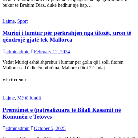
bukur të Brahim Diaz, duke hedhur një hap…
Lajme
,
Sport
Muriqi i lumtur për përkrahjen nga tifozët, uron të
qëndrojë gjatë tek Mallorca
adminadmin
February 12, 2024
Vedat Muriqi është shprehur i lumtur për golin që i solli fitoren
Mallorcas. Të dielën mbrëma, Mallorca fitoi 2:1 ndaj…
MË TË FUNDIT
Lajme
,
Më të fundit
Premtimet e (pa)realizuara të Bilall Kasamit në
Komunën e Tetovës
adminadmin
October 5, 2025