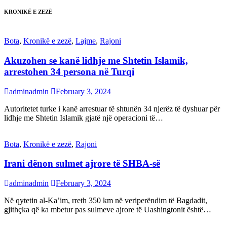
KRONIKË E ZEZË
Bota
,
Kronikë e zezë
,
Lajme
,
Rajoni
Akuzohen se kanë lidhje me Shtetin Islamik,
arrestohen 34 persona në Turqi
adminadmin
February 3, 2024
Autoritetet turke i kanë arrestuar të shtunën 34 njerëz të dyshuar për
lidhje me Shtetin Islamik gjatë një operacioni të…
Bota
,
Kronikë e zezë
,
Rajoni
Irani dënon sulmet ajrore të SHBA-së
adminadmin
February 3, 2024
Në qytetin al-Ka’im, rreth 350 km në veriperëndim të Bagdadit,
gjithçka që ka mbetur pas sulmeve ajrore të Uashingtonit është…