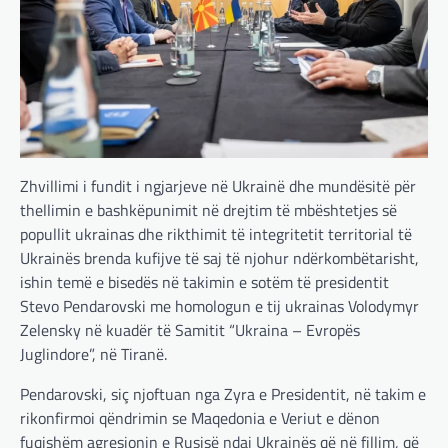
Zhvillimi i fundit i ngjarjeve në Ukrainë dhe mundësitë për
thellimin e bashkëpunimit në drejtim të mbështetjes së
popullit ukrainas dhe rikthimit të integritetit territorial të
Ukrainës brenda kufijve të saj të njohur ndërkombëtarisht,
ishin temë e bisedës në takimin e sotëm të presidentit
Stevo Pendarovski me homologun e tij ukrainas Volodymyr
Zelensky në kuadër të Samitit “Ukraina – Evropës
Juglindore”, në Tiranë.
Pendarovski, siç njoftuan nga Zyra e Presidentit, në takim e
rikonfirmoi qëndrimin se Maqedonia e Veriut e dënon
fuqishëm agresionin e Rusisë ndaj Ukrainës që në fillim, që