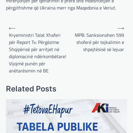
mirënjohjen për qëndrimin e prerë dhe mbështetjen e
përgjithshme që Ukraina merr nga Maqedonia e Veriut.
Post
⟵
⟶
navigation
Kryeministri Talat Xhaferi
MPB: Sanksionohen 599
për Report Tv: Përgëzime
shoferë për tejkalimin e
Shqipërisë për arritjet në
shpejtësisë së lejuar
diplomacinë ndërkombëtare!
Vijojmë punën për
anëtarësimin në BE
Related Posts
BOTA
,
LAJME
,
MË TË FUNDIT
,
OPINIONE
,
RAJONI
,
SPECIALE
Gjermani, ekspertët sugjerojnë
400 miliardë euro për mbrojtje