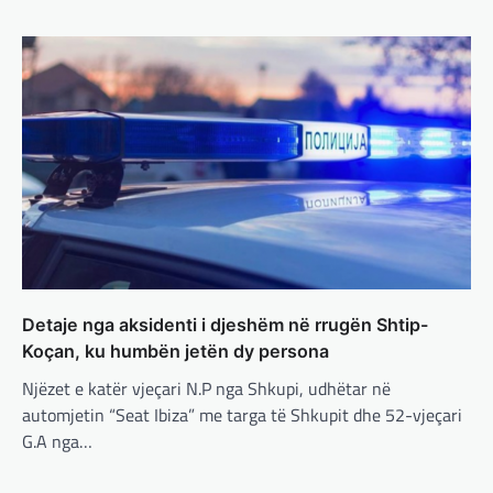
ushtarake, kryeministri i
Ukrainës: Të vendosur për
vazhdimin e bashkëpunimit me
SHBA!
adminadmin
March 4, 2025
Kryeministri i Ukrainës thotë se vendi i tij
është absolutisht i vendosur të vazhdojë
bashkëpunimin e saj me Shtetet e…
BOTA
,
LAJME
,
MË TË FUNDIT
,
RAJONI
,
SPECIALE
Erdogan: Izraeli nuk do të gjejë
paqe pa themelimin e shtetit
Detaje nga aksidenti i djeshëm në rrugën Shtip-
palestinez
Koçan, ku humbën jetën dy persona
adminadmin
March 4, 2025
Njëzet e katër vjeçari N.P nga Shkupi, udhëtar në
Presidenti turk, Recep Tayyip Erdogan, ka
automjetin “Seat Ibiza” me targa të Shkupit dhe 52-vjeçari
deklaruar se siguria e Evropës pa Turqinë
është e paimagjinueshme. “Turqia e
G.A nga…
konsideron procesin…