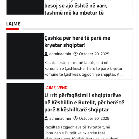
ndërtime pa leje dhe korrupsion
Kështu festoi mbrëmë Jabollçishti në
BOTA
,
KRONIKË E ZEZË
,
LAJME
,
RAJONI
adminadmin
September 18, 2025
Komunën e Çashkës.Për herë të parë kryetar
Akuzohen se kanë lidhje me
komune të Çashkës u zgjodh një shqiptar. Ai…
Kandidati për kryetar të Komunës së Çairit,
Shtetin Islamik, arrestohen 34
LAJME
Bujar Osmani, paralajmëroi se që në ditën e
persona në Turqi
parë të mandatit të tij…
LAJME
,
VENDI
adminadmin
February 3, 2024
U rrit përfaqësimi i shqiptarëve
në Këshillin e Butelit, për herë të
Autoritetet turke i kanë arrestuar të shtunën
34 njerëz të dyshuar për lidhje me Shtetin
parë 8 këshilltarë shqiptar
Islamik gjatë një operacioni të…
adminadmin
October 20, 2025
Rezultati i zgjedhjeve të 19 tetorit, në
BOTA
,
KRONIKË E ZEZË
,
RAJONI
Komunën e Butelit ka nxjerrën tetë
Irani dënon sulmet ajrore të
këshilltarë nga 19 këshilltarë sa ka gjithsej…
SHBA-së
adminadmin
February 3, 2024
LAJME
Vazhdojnë SKANDALET/
Në qytetin al-Ka’im, rreth 350 km në
veriperëndim të Bagdadit, gjithçka që ka
Zbulohen Kontratat tek “NP-
mbetur pas sulmeve ajrore të Uashingtonit
PARKINGU” të Bilall Kasamit
është…
(DOKUMENT)
adminadmin
October 17, 2025
KRONIKË E ZEZË
,
LAJME
,
RAJONI