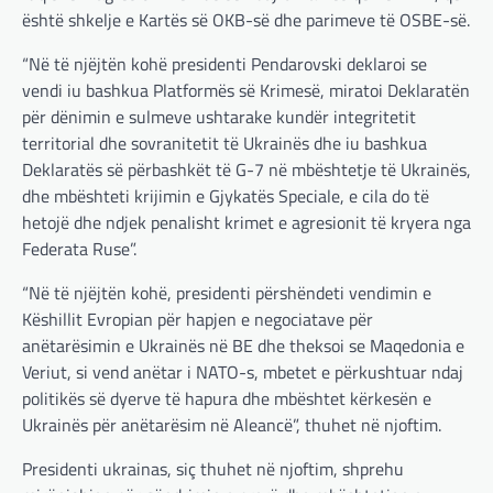
është shkelje e Kartës së OKB-së dhe parimeve të OSBE-së.
“Në të njëjtën kohë presidenti Pendarovski deklaroi se
vendi iu bashkua Platformës së Krimesë, miratoi Deklaratën
për dënimin e sulmeve ushtarake kundër integritetit
territorial dhe sovranitetit të Ukrainës dhe iu bashkua
Deklaratës së përbashkët të G-7 në mbështetje të Ukrainës,
dhe mbështeti krijimin e Gjykatës Speciale, e cila do të
hetojë dhe ndjek penalisht krimet e agresionit të kryera nga
Federata Ruse”.
“Në të njëjtën kohë, presidenti përshëndeti vendimin e
Këshillit Evropian për hapjen e negociatave për
anëtarësimin e Ukrainës në BE dhe theksoi se Maqedonia e
Veriut, si vend anëtar i NATO-s, mbetet e përkushtuar ndaj
politikës së dyerve të hapura dhe mbështet kërkesën e
Ukrainës për anëtarësim në Aleancë”, thuhet në njoftim.
Presidenti ukrainas, siç thuhet në njoftim, shprehu