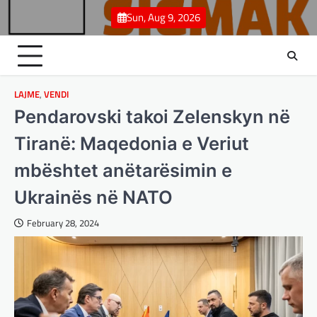
Skip
Sun, Aug 9, 2026
to
content
LAJME
,
VENDI
Pendarovski takoi Zelenskyn në
Tiranë: Maqedonia e Veriut
mbështet anëtarësimin e
Ukrainës në NATO
February 28, 2024