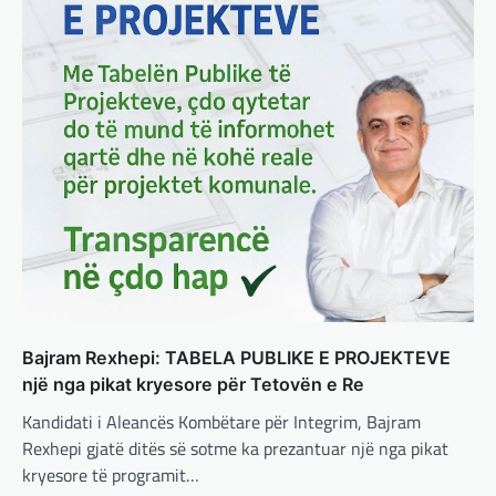
adminadmin
March 4, 2025
Gjermania ndodhet aktualisht në kulmin e
përpjekjeve për krijimin e qeverisë dhe koha
nuk pret. CDU/CSU dhe SPD po vazhdojnë…
BOTA
,
LAJME
,
MISTER
,
RAJONI
,
SPECIALE
Çka ndodhë tash pas
ndërprerjes së ndihmës
ushtarake për Ukrainën nga
Trump
adminadmin
March 4, 2025
Pas takimit të liderëve evropianë në Londër,
francezët dhe britanikët kanë hartuar një
plan paqeje për luftën në Ukrainë, të…
Bajram Rexhepi: TABELA PUBLIKE E PROJEKTEVE
një nga pikat kryesore për Tetovën e Re
BOTA
,
KRONIKË E ZEZË
,
LAJME
,
Kandidati i Aleancës Kombëtare për Integrim, Bajram
MË TË FUNDIT
,
MISTER
,
RAJONI
,
SPECIALE
,
Rexhepi gjatë ditës së sotme ka prezantuar një nga pikat
TOP
Trump ndërpreu ndihmën
kryesore të programit…