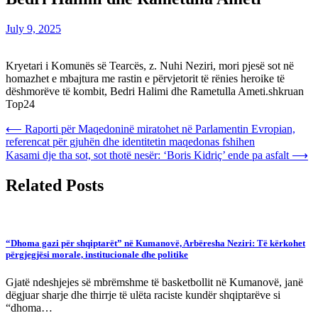
July 9, 2025
Kryetari i Komunës së Tearcës, z. Nuhi Neziri, mori pjesë sot në
homazhet e mbajtura me rastin e përvjetorit të rënies heroike të
dëshmorëve të kombit, Bedri Halimi dhe Rametulla Ameti.shkruan
Top24
Post
⟵
Raporti për Maqedoninë miratohet në Parlamentin Evropian,
referencat për gjuhën dhe identitetin maqedonas fshihen
navigation
Kasami dje tha sot, sot thotë nesër: ‘Boris Kidriç’ ende pa asfalt
⟶
Related Posts
“Dhoma gazi për shqiptarët” në Kumanovë, Arbëresha Neziri: Të kërkohet
përgjegjësi morale, institucionale dhe politike
Gjatë ndeshjejes së mbrëmshme të basketbollit në Kumanovë, janë
dëgjuar sharje dhe thirrje të ulëta raciste kundër shqiptarëve si
“dhoma…