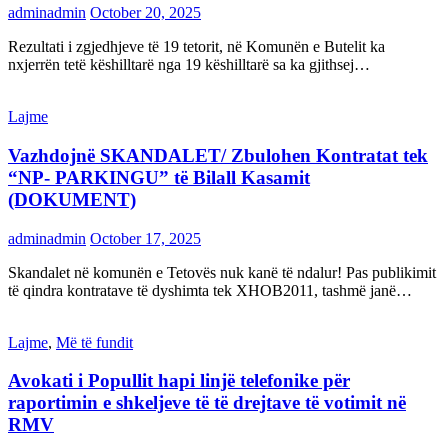
adminadmin
October 20, 2025
Rezultati i zgjedhjeve të 19 tetorit, në Komunën e Butelit ka
nxjerrën tetë këshilltarë nga 19 këshilltarë sa ka gjithsej…
Lajme
Vazhdojnë SKANDALET/ Zbulohen Kontratat tek
“NP- PARKINGU” të Bilall Kasamit
(DOKUMENT)
adminadmin
October 17, 2025
Skandalet në komunën e Tetovës nuk kanë të ndalur! Pas publikimit
të qindra kontratave të dyshimta tek XHOB2011, tashmë janë…
Lajme
,
Më të fundit
Avokati i Popullit hapi linjë telefonike për
raportimin e shkeljeve të të drejtave të votimit në
RMV