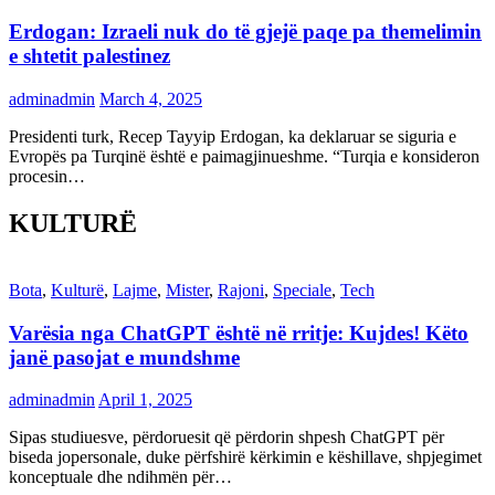
Erdogan: Izraeli nuk do të gjejë paqe pa themelimin
e shtetit palestinez
adminadmin
March 4, 2025
Presidenti turk, Recep Tayyip Erdogan, ka deklaruar se siguria e
Evropës pa Turqinë është e paimagjinueshme. “Turqia e konsideron
procesin…
KULTURË
Bota
,
Kulturë
,
Lajme
,
Mister
,
Rajoni
,
Speciale
,
Tech
Varësia nga ChatGPT është në rritje: Kujdes! Këto
janë pasojat e mundshme
adminadmin
April 1, 2025
Sipas studiuesve, përdoruesit që përdorin shpesh ChatGPT për
biseda jopersonale, duke përfshirë kërkimin e këshillave, shpjegimet
konceptuale dhe ndihmën për…