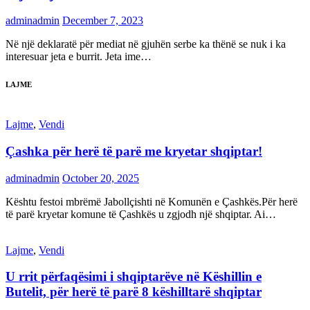
adminadmin
December 7, 2023
Në një deklaratë për mediat në gjuhën serbe ka thënë se nuk i ka
interesuar jeta e burrit. Jeta ime…
LAJME
Lajme
,
Vendi
Çashka për herë të parë me kryetar shqiptar!
adminadmin
October 20, 2025
Kështu festoi mbrëmë Jabollçishti në Komunën e Çashkës.Për herë
të parë kryetar komune të Çashkës u zgjodh një shqiptar. Ai…
Lajme
,
Vendi
U rrit përfaqësimi i shqiptarëve në Këshillin e
Butelit, për herë të parë 8 këshilltarë shqiptar