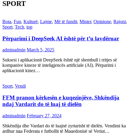
SPORT
Bota
,
Fun
,
Kulturë
,
Lajme
,
Më të fundit
,
Mister
,
Opinione
,
Rajoni
,
Sport
,
Tech
,
top
Përparimi i DeepSeek AI është për t’u lavdëruar
adminadmin
March 5, 2025
Suksesi i aplikacionit DeepSeek është një shembull i rritjes së
kompanive kineze të inteligjencës artificiale (AI). Përparimi i
aplikacionit kinez…
Sport
,
Vendi
FFM pranon kërkesën e kuqezinjëve, Shkëndija
ndaj Vardarit do të luaj të dielën
adminadmin
February 27, 2024
Shkëndija dhe Vardari do të luajnë zyrtarisht të dielën. Vendimi ka
ardhur nga Federata e futbollit të Maqedonisë së Veriut…