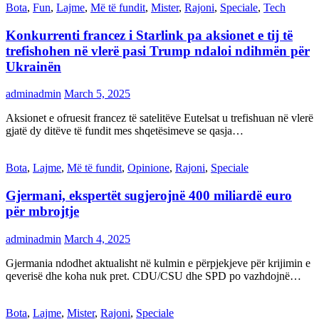
Bota
,
Fun
,
Lajme
,
Më të fundit
,
Mister
,
Rajoni
,
Speciale
,
Tech
Konkurrenti francez i Starlink pa aksionet e tij të
trefishohen në vlerë pasi Trump ndaloi ndihmën për
Ukrainën
adminadmin
March 5, 2025
Aksionet e ofruesit francez të satelitëve Eutelsat u trefishuan në vlerë
gjatë dy ditëve të fundit mes shqetësimeve se qasja…
Bota
,
Lajme
,
Më të fundit
,
Opinione
,
Rajoni
,
Speciale
Gjermani, ekspertët sugjerojnë 400 miliardë euro
për mbrojtje
adminadmin
March 4, 2025
Gjermania ndodhet aktualisht në kulmin e përpjekjeve për krijimin e
qeverisë dhe koha nuk pret. CDU/CSU dhe SPD po vazhdojnë…
Bota
,
Lajme
,
Mister
,
Rajoni
,
Speciale