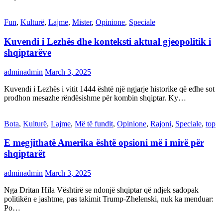
Fun
,
Kulturë
,
Lajme
,
Mister
,
Opinione
,
Speciale
Kuvendi i Lezhës dhe konteksti aktual gjeopolitik i
shqiptarëve
adminadmin
March 3, 2025
Kuvendi i Lezhës i vitit 1444 është një ngjarje historike që edhe sot
prodhon mesazhe rëndësishme për kombin shqiptar. Ky…
Bota
,
Kulturë
,
Lajme
,
Më të fundit
,
Opinione
,
Rajoni
,
Speciale
,
top
E megjithatë Amerika është opsioni më i mirë për
shqiptarët
adminadmin
March 3, 2025
Nga Dritan Hila Vështirë se ndonjë shqiptar që ndjek sadopak
politikën e jashtme, pas takimit Trump-Zhelenski, nuk ka menduar:
Po…