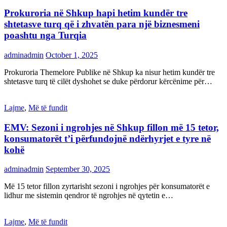
Prokuroria në Shkup hapi hetim kundër tre
shtetasve turq që i zhvatën para një biznesmeni
poashtu nga Turqia
adminadmin
October 1, 2025
Prokuroria Themelore Publike në Shkup ka nisur hetim kundër tre
shtetasve turq të cilët dyshohet se duke përdorur kërcënime për…
Lajme
,
Më të fundit
EMV: Sezoni i ngrohjes në Shkup fillon më 15 tetor,
konsumatorët t’i përfundojnë ndërhyrjet e tyre në
kohë
adminadmin
September 30, 2025
Më 15 tetor fillon zyrtarisht sezoni i ngrohjes për konsumatorët e
lidhur me sistemin qendror të ngrohjes në qytetin e…
Lajme
,
Më të fundit