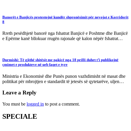
Banorët e Banjicës protestojnë kundër shpronësimit për nevojat e Korridorit
8
Rreth pesëdhjetë banorë nga fshatrat Banjicë e Poshtme dhe Banjicë
e Epërme kanë bllokuar rrugën rajonale që kalon nëpër fshatrat…
Durmishi: Të gjithë shitësit me pakicë nga 18 prilli duhet t’i publikojnë
çmimet e produkteve në ueb faqet e tyre
Ministria e Ekonomisë dhe Punës punon vazhdimisht në masat dhe
politikat për mbrojtjen e standardit të jetesës së qytetarëve, uljen…
Leave a Reply
You must be
logged in
to post a comment.
SPECIALE