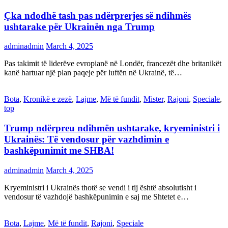
Çka ndodhë tash pas ndërprerjes së ndihmës
ushtarake për Ukrainën nga Trump
adminadmin
March 4, 2025
Pas takimit të liderëve evropianë në Londër, francezët dhe britanikët
kanë hartuar një plan paqeje për luftën në Ukrainë, të…
Bota
,
Kronikë e zezë
,
Lajme
,
Më të fundit
,
Mister
,
Rajoni
,
Speciale
,
top
Trump ndërpreu ndihmën ushtarake, kryeministri i
Ukrainës: Të vendosur për vazhdimin e
bashkëpunimit me SHBA!
adminadmin
March 4, 2025
Kryeministri i Ukrainës thotë se vendi i tij është absolutisht i
vendosur të vazhdojë bashkëpunimin e saj me Shtetet e…
Bota
,
Lajme
,
Më të fundit
,
Rajoni
,
Speciale