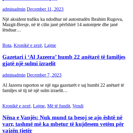
adminadmin
December 11, 2023
Një aksident trafiku ka ndodhur në autostradën Ibrahim Rugova,
Mazgit-Bresje, në të cilin janë përfshirë 14 automjete dhe janë
lënduar…
Bota
,
Kronikë e zezë
,
Lajme
Gazetari i ‘Al Jazeera’ humb 22 anëtarë të familjes
gjatë një sulmi izraelit
adminadmin
December 7, 2023
Al Jazeera raporton se një nga gazetarët e saj humbi 22 anëtarë të
familjes së tij në një sulm izraelit…
Kronikë e zezë
,
Lajme
,
Më të fundit
,
Vendi
Nëna e Vanjës: Nuk mund ta besoj se ajo është në
varr, tashmë më ka mbetur të kujdesem vetëm për
vajzën tjetër