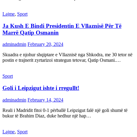
Lajme
,
Sport
Ja Kush E Bindi Presidentin E Vllaznisë Për Të
Marrë Qatip Osmanin
adminadmin
February 20, 2024
Skuadra e njohur shqiptare e Vllaznisë nga Shkodra, me 30 tetor në
postin e trajnerit zyrtarizoi strategun tetovar, Qatip Osmani.…
Sport
Goli i Leipzigut ishte i rregullt!
adminadmin
February 14, 2024
Reali i Madridit fitoi 0-1 përballë Leipzigut falë një goli shumë të
bukur të Brahim Diaz, duke hedhur një hap…
Lajme
,
Sport