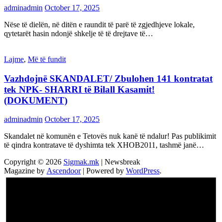
adminadmin
October 17, 2025
Nëse të dielën, në ditën e raundit të parë të zgjedhjeve lokale,
qytetarët hasin ndonjë shkelje të të drejtave të…
Lajme
,
Më të fundit
Vazhdojnē SKANDALET/ Zbulohen 141 kontratat
tek NPK- SHARRI të Bilall Kasamit!
(DOKUMENT)
adminadmin
October 17, 2025
Skandalet në komunën e Tetovës nuk kanë të ndalur! Pas publikimit
të qindra kontratave të dyshimta tek XHOB2011, tashmë janë…
Copyright © 2026
Sigmak.mk
| Newsbreak
Magazine by
Ascendoor
| Powered by
WordPress
.