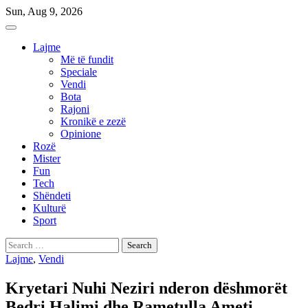
Skip
Sun, Aug 9, 2026
to
content
Lajme
Më të fundit
Speciale
Vendi
Bota
Rajoni
Kronikë e zezë
Opinione
Rozë
Mister
Fun
Tech
Shëndeti
Kulturë
Sport
Search
for:
Lajme
,
Vendi
Kryetari Nuhi Neziri nderon dëshmorët
Bedri Halimi dhe Rametulla Ameti