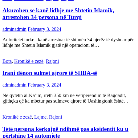
Akuzohen se kanë lidhje me Shtetin Islamik,
arrestohen 34 persona në Turqi
adminadmin
February 3, 2024
Autoritetet turke i kanë arrestuar të shtunën 34 njerëz të dyshuar për
lidhje me Shtetin Islamik gjatë një operacioni të…
Bota
,
Kronikë e zezë
,
Rajoni
Irani dënon sulmet ajrore të SHBA-së
adminadmin
February 3, 2024
Në qytetin al-Ka’im, rreth 350 km në veriperëndim të Bagdadit,
gjithçka që ka mbetur pas sulmeve ajrore të Uashingtonit është…
Kronikë e zezë
,
Lajme
,
Rajoni
Tetë persona kërkojnë ndihmë pas aksidentit ku u
përfshinë 14 automjete