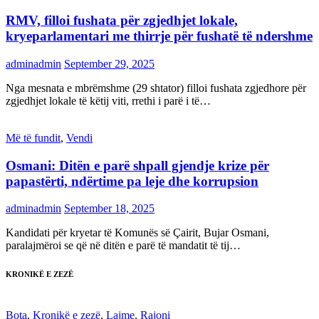
RMV, filloi fushata për zgjedhjet lokale,
kryeparlamentari me thirrje për fushatë të ndershme
adminadmin
September 29, 2025
Nga mesnata e mbrëmshme (29 shtator) filloi fushata zgjedhore për
zgjedhjet lokale të këtij viti, rrethi i parë i të…
Më të fundit
,
Vendi
Osmani: Ditën e parë shpall gjendje krize për
papastërti, ndërtime pa leje dhe korrupsion
adminadmin
September 18, 2025
Kandidati për kryetar të Komunës së Çairit, Bujar Osmani,
paralajmëroi se që në ditën e parë të mandatit të tij…
KRONIKË E ZEZË
Bota
,
Kronikë e zezë
,
Lajme
,
Rajoni