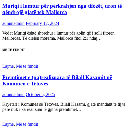
Muriqi i lumtur për përkrahjen nga tifozët, uron të
qëndrojë gjatë tek Mallorca
adminadmin
February 12, 2024
Vedat Muriqi është shprehur i lumtur për golin që i solli fitoren
Mallorcas. Të dielën mbrëma, Mallorca fitoi 2:1 ndaj…
MË TË FUNDIT
Lajme
,
Më të fundit
Premtimet e (pa)realizuara të Bilall Kasamit në
Komunën e Tetovës
adminadmin
October 5, 2025
Kryetari i Komunës së Tetovës, Bilall Kasami, gjatë mandatit të tij të
parë nuk i ka realizuar të gjitha premtimet…
Lajme
,
Më të fundit