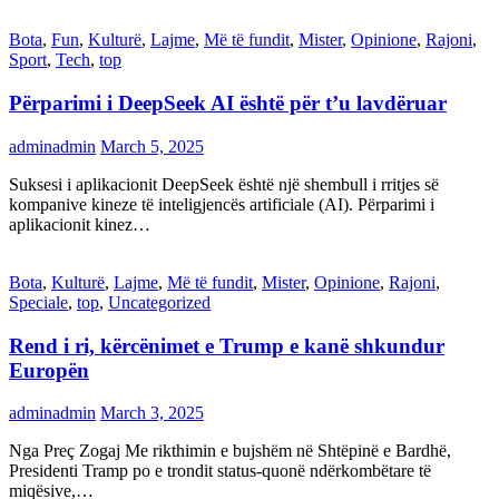
Bota
,
Fun
,
Kulturë
,
Lajme
,
Më të fundit
,
Mister
,
Opinione
,
Rajoni
,
Sport
,
Tech
,
top
Përparimi i DeepSeek AI është për t’u lavdëruar
adminadmin
March 5, 2025
Suksesi i aplikacionit DeepSeek është një shembull i rritjes së
kompanive kineze të inteligjencës artificiale (AI). Përparimi i
aplikacionit kinez…
Bota
,
Kulturë
,
Lajme
,
Më të fundit
,
Mister
,
Opinione
,
Rajoni
,
Speciale
,
top
,
Uncategorized
Rend i ri, kërcënimet e Trump e kanë shkundur
Europën
adminadmin
March 3, 2025
Nga Preç Zogaj Me rikthimin e bujshëm në Shtëpinë e Bardhë,
Presidenti Tramp po e trondit status-quonë ndërkombëtare të
miqësive,…