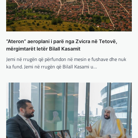
Çka ndodhë tash pas
ndërprerjes së ndihmës
ushtarake për Ukrainën nga
Trump
adminadmin
March 4, 2025
“Ateron” aeroplani i parë nga Zvicra në Tetovë,
Pas takimit të liderëve evropianë në Londër,
francezët dhe britanikët kanë hartuar një
mërgimtarët letër Bilall Kasamit
plan paqeje për luftën në Ukrainë, të…
Jemi në rrugën që përfundon në mesin e fushave dhe nuk
ka fund. Jemi në rrugën që Bilall Kasami u…
BOTA
,
KRONIKË E ZEZË
,
LAJME
,
MË TË FUNDIT
,
MISTER
,
RAJONI
,
SPECIALE
,
TOP
Trump ndërpreu ndihmën
ushtarake, kryeministri i
Ukrainës: Të vendosur për
vazhdimin e bashkëpunimit me
SHBA!
adminadmin
March 4, 2025
Kryeministri i Ukrainës thotë se vendi i tij