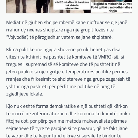
Mediat në gjuhen shqipe mbëmë kanë njoftuar se dje janë
rrahur dy nxënës shqiptarë nga një grup tifozësh të
“Vojvodës”, të përzgjedhur vetëm se janë shqiptarë.
Klima politike me ngjyra shovene po rikthehet pas disa
vitesh të kthimit në pushtet të komitëve të VMRO-së, si
tregues i supremacisë së komitëve dhe të pushtetit në
jetën publike si një ngritje e temperaturës politike përmes
rrahjes dhe frikësimit të shqiptarëve nga grupe zagarësh të
yshtur nga pushteti për përfitime politike në prag të
zgjedhjeve lokale.
Kjo nuk është forma demokratike e një pushteti që kërkon
të marrë në zotërim ato zona dhe komuna ku komitët nuk i
fitojnë dot, por përpiqen me metoda makeaveliste përmes
sejmeneve të tyre të garojnë si të pavarur, që në fakt janë
të varur dhe të kapur fund e krye si servilë të bindur të