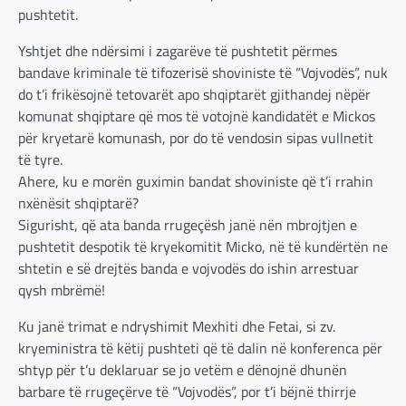
pushtetit.
Yshtjet dhe ndërsimi i zagarëve të pushtetit përmes
bandave kriminale të tifozerisë shoviniste të “Vojvodës”, nuk
do t’i frikësojnë tetovarët apo shqiptarët gjithandej nëpër
komunat shqiptare që mos të votojnë kandidatët e Mickos
për kryetarë komunash, por do të vendosin sipas vullnetit
të tyre.
Ahere, ku e morën guximin bandat shoviniste që t’i rrahin
nxënësit shqiptarë?
Sigurisht, që ata banda rrugeçësh janë nën mbrojtjen e
pushtetit despotik të kryekomitit Micko, në të kundërtën ne
shtetin e së drejtës banda e vojvodës do ishin arrestuar
qysh mbrëmë!
Ku janë trimat e ndryshimit Mexhiti dhe Fetai, si zv.
kryeministra të këtij pushteti që të dalin në konferenca për
shtyp për t’u deklaruar se jo vetëm e dënojnë dhunën
barbare të rrugeçërve të “Vojvodës”, por t’i bëjnë thirrje