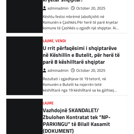
34 njerëz të dyshuar për lidhje me Shtetin
parë 8 këshilltarë shqiptar
Islamik gjatë një operacioni të…
adminadmin
October 20, 2025
Rezultati i zgjedhjeve të 19 tetorit, në
BOTA
,
KRONIKË E ZEZË
,
RAJONI
Komunën e Butelit ka nxjerrën tetë
Irani dënon sulmet ajrore të
këshilltarë nga 19 këshilltarë sa ka gjithsej…
SHBA-së
adminadmin
February 3, 2024
LAJME
Vazhdojnë SKANDALET/
Në qytetin al-Ka’im, rreth 350 km në
veriperëndim të Bagdadit, gjithçka që ka
Zbulohen Kontratat tek “NP-
mbetur pas sulmeve ajrore të Uashingtonit
PARKINGU” të Bilall Kasamit
është…
(DOKUMENT)
adminadmin
October 17, 2025
KRONIKË E ZEZË
,
LAJME
,
RAJONI
Tetë persona kërkojnë ndihmë
Skandalet në komunën e Tetovës nuk kanë të
pas aksidentit ku u përfshinë 14
ndalur! Pas publikimit të qindra kontratave të
dyshimta tek XHOB2011, tashmë janë…
automjete
adminadmin
December 11, 2023
LAJME
,
MË TË FUNDIT
Një aksident trafiku ka ndodhur në
Avokati i Popullit hapi linjë
autostradën Ibrahim Rugova, Mazgit-Bresje,
telefonike për raportimin e
në të cilin janë përfshirë 14 automjete dhe