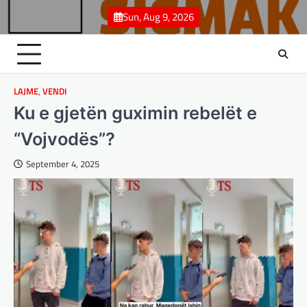
Skip
Sun, Aug 9, 2026
to
content
LAJME
,
VENDI
Ku e gjetën guximin rebelët e
“Vojvodës”?
September 4, 2025