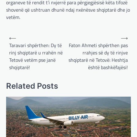
organeve të rendit t’i nxjerrë para përgjegjësisë këta tifozë
shovenë që ushtruan dhunë ndaj nxënësve shqiptarë dhe jo
vetëm.
Post
⟵
⟶
navigation
Taravari shpërthen: Dy të
Faton Ahmeti shpërthen pas
rinj shqiptarë u rrahën në
rrahjes së dy të rinjve
Tetovë vetëm pse janë
shqiptarë në Tetovë: Heshtja
shqiptarë!
është bashkëfajësi!
BOTA
,
LAJME
,
MË TË FUNDIT
,
OPINIONE
,
RAJONI
,
SPECIALE
Gjermani, ekspertët sugjerojnë
Related Posts
400 miliardë euro për mbrojtje
adminadmin
March 4, 2025
Gjermania ndodhet aktualisht në kulmin e
përpjekjeve për krijimin e qeverisë dhe koha
nuk pret. CDU/CSU dhe SPD po vazhdojnë…
BOTA
,
LAJME
,
MISTER
,
RAJONI
,
SPECIALE