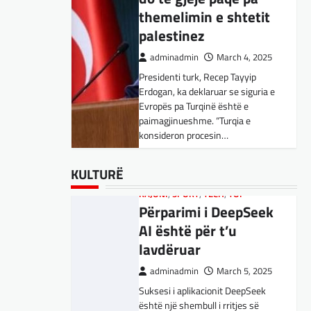
Kujdes! Këto janë
themelimin e shtetit
pasojat e mundshme
palestinez
adminadmin
April 1, 2025
adminadmin
March 4, 2025
Sipas studiuesve, përdoruesit që
Presidenti turk, Recep Tayyip
përdorin shpesh ChatGPT për
Erdogan, ka deklaruar se siguria e
biseda jopersonale, duke
Evropës pa Turqinë është e
përfshirë kërkimin e këshillave,
SPORT
,
VENDI
paimagjinueshme. “Turqia e
shpjegimet konceptuale dhe
FFM pranon
konsideron procesin…
ndihmën për…
kërkesën e
kuqezinjëve,
BOTA
BOTA
,
,
FUN
FUN
,
,
LAJME
KULTURË
,
MË TË FUNDIT
,
LAJME
,
,
KULTURË
MISTER
MË TË FUNDIT
,
RAJONI
,
MISTER
,
SPECIALE
,
OPINIONE
,
TECH
,
Shkëndija ndaj
Konkurrenti francez i
RAJONI
,
SPORT
,
TECH
,
TOP
Vardarit do të luaj të
Përparimi i DeepSeek
Starlink pa aksionet e
dielën
AI është për t’u
tij të trefishohen në
lavdëruar
adminadmin
February 27,
vlerë pasi Trump
2024
ndaloi ndihmën për
adminadmin
March 5, 2025
Shkëndija dhe Vardari do të luajnë
Ukrainën
Suksesi i aplikacionit DeepSeek
zyrtarisht të dielën. Vendimi ka
është një shembull i rritjes së
ardhur nga Federata e futbollit të