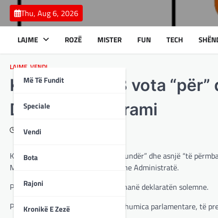
Skip
Thu, Aug 6, 2026
to
content
LAJME
ROZË
MISTER
FUN
TECH
SHËN
LAJME
,
VENDI
Më Të Fundit
Kuvendi me 63 vota “për” d
Demiri dhe Bajrami
Speciale
February 12, 2024
Vendi
Kuvendi, me 63 vota “për” asnjë “kundër” dhe asnjë “të përmba
Bota
Ministër për Shoqëri Informatike dhe Administratë.
Rajoni
Pas zgjedhjes dy Ministrat e rinj, dhanë deklaratën solemne.
Për shkak të zhvillimeve në ASH, shumica parlamentare, të pre
Kronikë E Zezë