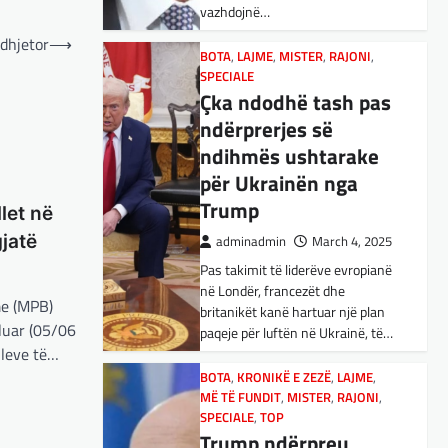
vazhdojnë…
Nga Preç Zogaj Me rikthimin e
bujshëm në Shtëpinë e Bardhë,
 dhjetor
⟶
BOTA
,
LAJME
,
MISTER
,
RAJONI
,
Presidenti Tramp po e trondit
SPECIALE
status-quonë ndërkombëtare të
Çka ndodhë tash pas
miqësive,…
ndërprerjes së
ndihmës ushtarake
FUN
,
KULTURË
,
LAJME
,
MISTER
,
OPINIONE
,
SPECIALE
për Ukrainën nga
Kuvendi i Lezhës dhe
Trump
let në
konteksti aktual
gjatë
adminadmin
March 4, 2025
gjeopolitik i
Pas takimit të liderëve evropianë
shqiptarëve
në Londër, francezët dhe
me (MPB)
adminadmin
March 3, 2025
britanikët kanë hartuar një plan
aluar (05/06
paqeje për luftën në Ukrainë, të…
Kuvendi i Lezhës i vitit 1444
lleve të…
është një ngjarje historike që
edhe sot prodhon mesazhe
BOTA
,
KRONIKË E ZEZË
,
LAJME
,
MË TË FUNDIT
rëndësishme për kombin
,
MISTER
,
RAJONI
,
SPECIALE
,
TOP
shqiptar. Ky…
Trump ndërpreu