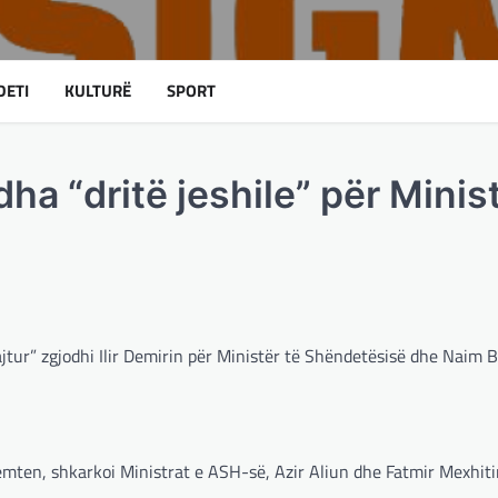
DETI
KULTURË
SPORT
ha “dritë jeshile” për Minis
jtur” zgjodhi Ilir Demirin për Ministër të Shëndetësisë dhe Naim 
mten, shkarkoi Ministrat e ASH-së, Azir Aliun dhe Fatmir Mexhiti