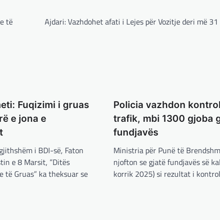
e të
Ajdari: Vazhdohet afati i Lejes për Vozitje deri më 31
ti: Fuqizimi i gruas
Policia vazhdon kontrol
rë e jona e
trafik, mbi 1300 gjoba 
t
fundjavës
rgjithshëm i BDI-së, Faton
Ministria për Punë të Brendsh
in e 8 Marsit, ”Ditës
njofton se gjatë fundjavës së k
 të Gruas” ka theksuar se
korrik 2025) si rezultat i kontro