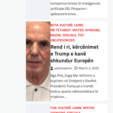
adminadmin
March 5, 2025
kompanive kineze të inteligjencës
Maqedonisë së Veriut…
Aksionet e ofruesit francez të
artificiale (AI). Përparimi i
satelitëve Eutelsat u trefishuan
aplikacionit kinez…
LAJME
,
SPORT
në vlerë gjatë dy ditëve të fundit
Ja Kush E Bindi
mes shqetësimeve se qasja…
BOTA
,
KULTURË
,
LAJME
,
Presidentin E
MË TË FUNDIT
,
MISTER
,
OPINIONE
,
Vllaznisë Për Të
BOTA
RAJONI
,
LAJME
,
SPECIALE
,
MË TË FUNDIT
,
TOP
,
,
OPINIONE
UNCATEGORIZED
Marrë Qatip Osmanin
,
RAJONI
,
SPECIALE
Gjermani, ekspertët
Rend i ri, kërcënimet
adminadmin
February 20,
sugjerojnë 400
e Trump e kanë
2024
miliardë euro për
shkundur Europën
Skuadra e njohur shqiptare e
mbrojtje
Vllaznisë nga Shkodra, me 30
adminadmin
March 3, 2025
tetor në postin e trajnerit
Nga Preç Zogaj Me rikthimin e
adminadmin
March 4, 2025
zyrtarizoi strategun tetovar, Qatip
bujshëm në Shtëpinë e Bardhë,
Gjermania ndodhet aktualisht në
Osmani.…
Presidenti Tramp po e trondit
kulmin e përpjekjeve për krijimin e
status-quonë ndërkombëtare të
qeverisë dhe koha nuk pret.
SPORT
miqësive,…
CDU/CSU dhe SPD po
Goli i Leipzigut ishte i
vazhdojnë…
rregullt!
FUN
,
KULTURË
,
LAJME
,
MISTER
,
OPINIONE
,
SPECIALE