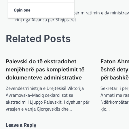
Post
Opinione
⟵
Shkup: Parlamenti në seancë për miratimin e dy ministrav
navigation
rinj nga Aleanca për Shqiptarët
Related Posts
Palevski do të ekstradohet
Faton Ahme
menjëherë pas kompletimit të
është dety
dokumenteve administrative
përbashkë
Zëvendësministrja e Drejtësisë Viktorija
Sekretari i pë
Avramovska-Madiq deklaroi sot se
Ahmeti me rast
ekstradimi i Ljupço Palevskit, i dyshuar për
Ndërkombëtare
vrasjen e Vanja Gjorçevskës dhe…
kjo…
Leave a Reply