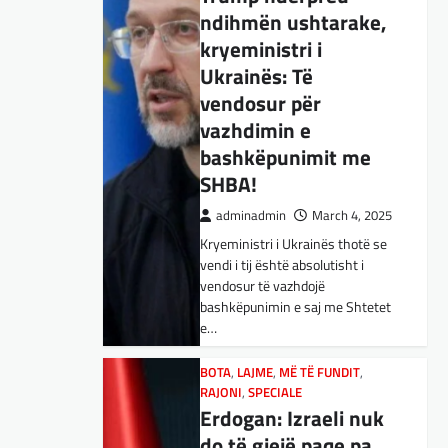
ndihmën ushtarake,
BOTA
,
KULTURË
,
LAJME
,
MË TË FUNDIT
,
OPINIONE
,
RAJONI
,
kryeministri i
SPECIALE
,
TOP
Ukrainës: Të
E megjithatë
vendosur për
Amerika është
vazhdimin e
opsioni më i mirë për
bashkëpunimit me
shqiptarët
SHBA!
adminadmin
March 3, 2025
adminadmin
March 4, 2025
Nga Dritan Hila Vështirë se
Kryeministri i Ukrainës thotë se
ndonjë shqiptar që ndjek sadopak
vendi i tij është absolutisht i
politikën e jashtme, pas takimit
vendosur të vazhdojë
Trump-Zhelenski, nuk ka
bashkëpunimin e saj me Shtetet
menduar: Po…
e…
BOTA
,
KULTURË
,
LAJME
,
MISTER
,
RAJONI
,
SPECIALE
,
TECH
BOTA
,
LAJME
,
MË TË FUNDIT
,
Varësia nga ChatGPT
RAJONI
,
SPECIALE
Erdogan: Izraeli nuk
është në rritje:
do të gjejë paqe pa