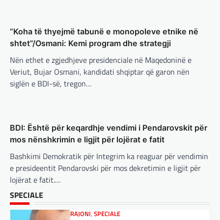
vlerë pasi Trump ndaloi ndihmën
për Ukrainën
BOTA
,
FUN
,
KULTURË
,
LAJME
,
MË TË FUNDIT
,
“Koha të thyejmë tabunë e monopoleve etnike në
MISTER
,
OPINIONE
,
RAJONI
,
SPORT
,
TECH
,
adminadmin
March 5, 2025
TOP
shtet”/Osmani: Kemi program dhe strategji
Aksionet e ofruesit francez të satelitëve
Përparimi i DeepSeek AI është
Eutelsat u trefishuan në vlerë gjatë dy ditëve
Nën ethet e zgjedhjeve presidenciale në Maqedoninë e
për t’u lavdëruar
të fundit mes shqetësimeve se qasja…
Veriut, Bujar Osmani, kandidati shqiptar që garon nën
adminadmin
March 5, 2025
siglën e BDI-së, tregon…
BOTA
,
LAJME
,
MË TË FUNDIT
,
OPINIONE
,
Suksesi i aplikacionit DeepSeek është një
RAJONI
,
SPECIALE
shembull i rritjes së kompanive kineze të
Gjermani, ekspertët sugjerojnë
inteligjencës artificiale (AI). Përparimi i
400 miliardë euro për mbrojtje
aplikacionit kinez…
BDI: Është për keqardhje vendimi i Pendarovskit për
adminadmin
March 4, 2025
mos nënshkrimin e ligjit për lojërat e fatit
BOTA
,
KULTURË
,
LAJME
,
MË TË FUNDIT
,
Gjermania ndodhet aktualisht në kulmin e
MISTER
,
OPINIONE
,
RAJONI
,
SPECIALE
,
TOP
,
Bashkimi Demokratik për Integrim ka reaguar për vendimin
përpjekjeve për krijimin e qeverisë dhe koha
UNCATEGORIZED
nuk pret. CDU/CSU dhe SPD po vazhdojnë…
e presideentit Pendarovski për mos dekretimin e ligjit për
Rend i ri, kërcënimet e Trump e
lojërat e fatit.…
kanë shkundur Europën
BOTA
,
LAJME
,
MISTER
,
RAJONI
,
SPECIALE
SPECIALE
Çka ndodhë tash pas
adminadmin
March 3, 2025
ndërprerjes së ndihmës
Nga Preç Zogaj Me rikthimin e bujshëm në