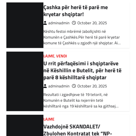
Kandidati për kryetar të Komunës së Çairit,
Komunën e Çashkës.Për herë të parë kryetar
Shtetin Islamik, arrestohen 34
Bujar Osmani, paralajmëroi se që në ditën e
komune të Çashkës u zgjodh një shqiptar. Ai…
parë të mandatit të tij…
persona në Turqi
LAJME
,
VENDI
adminadmin
February 3, 2024
U rrit përfaqësimi i shqiptarëve
Autoritetet turke i kanë arrestuar të shtunën
në Këshillin e Butelit, për herë të
34 njerëz të dyshuar për lidhje me Shtetin
parë 8 këshilltarë shqiptar
Islamik gjatë një operacioni të…
adminadmin
October 20, 2025
BOTA
,
KRONIKË E ZEZË
,
RAJONI
Rezultati i zgjedhjeve të 19 tetorit, në
Irani dënon sulmet ajrore të
Komunën e Butelit ka nxjerrën tetë
SHBA-së
këshilltarë nga 19 këshilltarë sa ka gjithsej…
adminadmin
February 3, 2024
LAJME
Në qytetin al-Ka’im, rreth 350 km në
Vazhdojnë SKANDALET/
veriperëndim të Bagdadit, gjithçka që ka
Zbulohen Kontratat tek “NP-
mbetur pas sulmeve ajrore të Uashingtonit
PARKINGU” të Bilall Kasamit
është…
(DOKUMENT)
KRONIKË E ZEZË
,
LAJME
,
RAJONI
adminadmin
October 17, 2025
Tetë persona kërkojnë ndihmë
Skandalet në komunën e Tetovës nuk kanë të
pas aksidentit ku u përfshinë 14
ndalur! Pas publikimit të qindra kontratave të