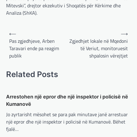
Mitevski”, drejtor ekzekutiv i Shoqatës për Kërkime dhe
adminadmin
March 4, 2025
Analiza (ShKA).
Kryeministri i Ukrainës thotë se vendi i tij
është absolutisht i vendosur të vazhdojë
bashkëpunimin e saj me Shtetet e…
Post
⟵
⟶
BOTA
,
LAJME
,
MË TË FUNDIT
,
RAJONI
,
navigation
Pas zgjedhjeve, Arben
​Zgjedhjet lokale në Mqedoni
SPECIALE
Taravari ende pa reagim
të Veriut, monitoruesit
Erdogan: Izraeli nuk do të gjejë
publik
shpalosin vërejtjet
paqe pa themelimin e shtetit
palestinez
Related Posts
adminadmin
March 4, 2025
Presidenti turk, Recep Tayyip Erdogan, ka
deklaruar se siguria e Evropës pa Turqinë
është e paimagjinueshme. “Turqia e
Arrestohen një epror dhe një inspektor i policisë në
konsideron procesin…
Kumanovë
Jo zyrtarisht mësohet se para pak minutave janë arrestuar
BOTA
,
FUN
,
LAJME
,
MË TË FUNDIT
,
MISTER
,
RAJONI
,
SPECIALE
,
TECH
një epror dhe një inspektor i policisë në Kumanovë. Bëhet
Konkurrenti francez i Starlink pa
fjalë…
aksionet e tij të trefishohen në