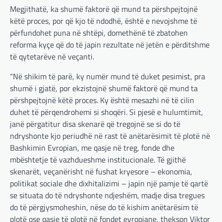
nuk pret. CDU/CSU dhe SPD po vazhdojnë…
Megjithatë, ka shumë faktorë që mund ta përshpejtojnë
këtë proces, por që kjo të ndodhë, është e nevojshme të
BOTA
,
LAJME
,
MISTER
,
RAJONI
,
SPECIALE
përfundohet puna në shtëpi, domethënë të zbatohen
Çka ndodhë tash pas
reforma kyçe që do të japin rezultate në jetën e përditshme
ndërprerjes së ndihmës
të qytetarëve në veçanti.
ushtarake për Ukrainën nga
Trump
“Në shikim të parë, ky numër mund të duket pesimist, pra
adminadmin
March 4, 2025
shumë i gjatë, por ekzistojnë shumë faktorë që mund ta
Pas takimit të liderëve evropianë në Londër,
përshpejtojnë këtë proces. Ky është mesazhi në të cilin
francezët dhe britanikët kanë hartuar një
duhet të përqendrohemi si shoqëri. Si pjesë e hulumtimit,
plan paqeje për luftën në Ukrainë, të…
janë përgatitur disa skenarë që tregojnë se si do të
ndryshonte kjo periudhë në rast të anëtarësimit të plotë në
BOTA
,
KRONIKË E ZEZË
,
LAJME
,
Bashkimin Evropian, me qasje në treg, fonde dhe
MË TË FUNDIT
,
MISTER
,
RAJONI
,
SPECIALE
,
mbështetje të vazhdueshme institucionale. Të gjithë
TOP
Trump ndërpreu ndihmën
skenarët, veçanërisht në fushat kryesore – ekonomia,
ushtarake, kryeministri i
politikat sociale dhe dixhitalizimi – japin një pamje të qartë
Ukrainës: Të vendosur për
se situata do të ndryshonte ndjeshëm, madje disa tregues
vazhdimin e bashkëpunimit me
do të përgjysmoheshin, nëse do të kishim anëtarësim të
SHBA!
plotë ose qasje të plotë në fondet evropiane, thekson Viktor