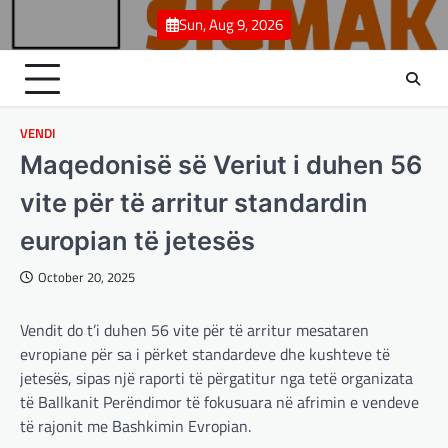
Skip
Sun, Aug 9, 2026
to
content
VENDI
Maqedonisë së Veriut i duhen 56
vite për të arritur standardin
europian të jetesës
October 20, 2025
BOTA
,
LAJME
,
MË TË FUNDIT
,
OPINIONE
,
RAJONI
,
SPECIALE
Vendit do t’i duhen 56 vite për të arritur mesataren
Gjermani, ekspertët sugjerojnë
evropiane për sa i përket standardeve dhe kushteve të
400 miliardë euro për mbrojtje
jetesës, sipas një raporti të përgatitur nga tetë organizata
adminadmin
March 4, 2025
të Ballkanit Perëndimor të fokusuara në afrimin e vendeve
Gjermania ndodhet aktualisht në kulmin e
të rajonit me Bashkimin Evropian.
përpjekjeve për krijimin e qeverisë dhe koha