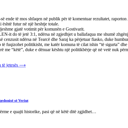
-së ende të mos shfaqen në publik për të komentuar rezultatet, raporto
 është futur në një heshtje totale.
ë djeshme gjatë votimit për komunën e Gostivarit.
LEN-it do të jetë 3:1, ndërsa në zgjedhjet u ballafaqua me shumë zhgën
 së cenzusit ndërsa në Tearcë dhe Saraj ka përjetuar fiasko, duke humb
 të fuqizohet politikisht, me katër komuna të cilat ishin “të sigurta” dhe
herë me “këtë”, duke e dënuar kështu një politikbërje që në vetë nuk pë
 të jetesës
⟶
qedonisë së Veriut
rme e quajti historike, pasi që në këtë ditë zgjidhet…