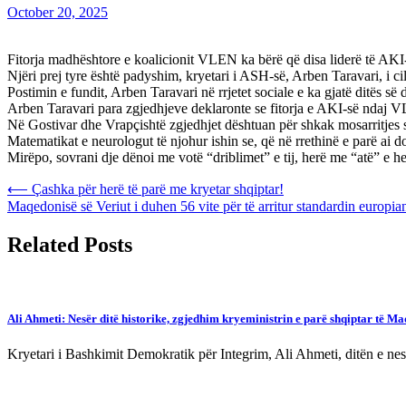
October 20, 2025
Fitorja madhështore e koalicionit VLEN ka bërë që disa liderë të AKI
Njëri prej tyre është padyshim, kryetari i ASH-së, Arben Taravari, i cili
Postimin e fundit, Arben Taravari në rrjetet sociale e ka gjatë ditës s
Arben Taravari para zgjedhjeve deklaronte se fitorja e AKI-së ndaj V
Në Gostivar dhe Vrapçishtë zgjedhjet dështuan për shkak mosarritjes
Matematikat e neurologut të njohur ishin se, që në rrethinë e parë ai do
Mirëpo, sovrani dje dënoi me votë “driblimet” e tij, herë me “atë” e 
Post
⟵
Çashka për herë të parë me kryetar shqiptar!
Maqedonisë së Veriut i duhen 56 vite për të arritur standardin europian
navigation
Related Posts
Ali Ahmeti: Nesër ditë historike, zgjedhim kryeministrin e parë shqiptar të Ma
Kryetari i Bashkimit Demokratik për Integrim, Ali Ahmeti, ditën e nesë