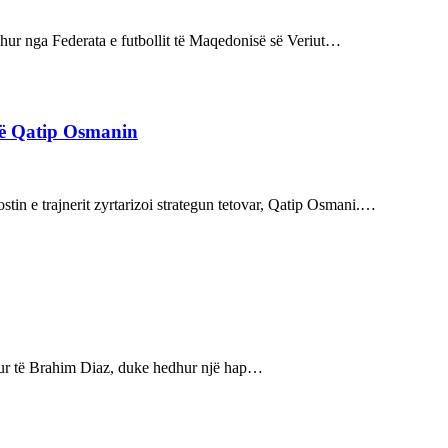
rdhur nga Federata e futbollit të Maqedonisë së Veriut…
rë Qatip Osmanin
tin e trajnerit zyrtarizoi strategun tetovar, Qatip Osmani.…
bukur të Brahim Diaz, duke hedhur një hap…