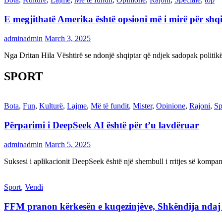
E megjithatë Amerika është opsioni më i mirë për shq
adminadmin
March 3, 2025
Nga Dritan Hila Vështirë se ndonjë shqiptar që ndjek sadopak politi
SPORT
Bota
,
Fun
,
Kulturë
,
Lajme
,
Më të fundit
,
Mister
,
Opinione
,
Rajoni
,
Sp
Përparimi i DeepSeek AI është për t’u lavdëruar
adminadmin
March 5, 2025
Suksesi i aplikacionit DeepSeek është një shembull i rritjes së kompani
Sport
,
Vendi
FFM pranon kërkesën e kuqezinjëve, Shkëndija ndaj Va