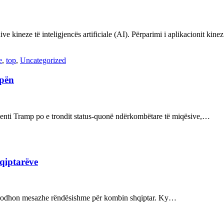
ve kineze të inteligjencës artificiale (AI). Përparimi i aplikacionit kin
e
,
top
,
Uncategorized
opën
enti Tramp po e trondit status-quonë ndërkombëtare të miqësive,…
hqiptarëve
ot prodhon mesazhe rëndësishme për kombin shqiptar. Ky…