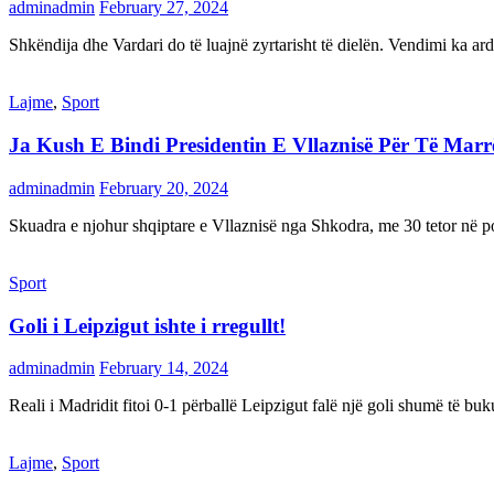
adminadmin
February 27, 2024
Shkëndija dhe Vardari do të luajnë zyrtarisht të dielën. Vendimi ka a
Lajme
,
Sport
Ja Kush E Bindi Presidentin E Vllaznisë Për Të Mar
adminadmin
February 20, 2024
Skuadra e njohur shqiptare e Vllaznisë nga Shkodra, me 30 tetor në pos
Sport
Goli i Leipzigut ishte i rregullt!
adminadmin
February 14, 2024
Reali i Madridit fitoi 0-1 përballë Leipzigut falë një goli shumë të 
Lajme
,
Sport