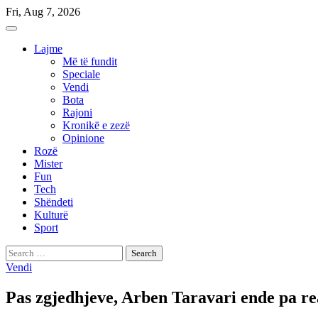
Skip
Fri, Aug 7, 2026
to
content
Lajme
Më të fundit
Speciale
Vendi
Bota
Rajoni
Kronikë e zezë
Opinione
Rozë
Mister
Fun
Tech
Shëndeti
Kulturë
Sport
Search
for:
Vendi
Pas zgjedhjeve, Arben Taravari ende pa r