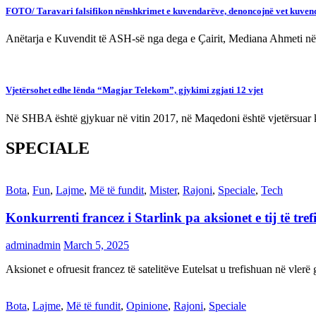
FOTO/ Taravari falsifikon nënshkrimet e kuvendarëve, denoncojnë vet kuven
Anëtarja e Kuvendit të ASH-së nga dega e Ҫairit, Mediana Ahmeti nëpë
Vjetërsohet edhe lënda “Magjar Telekom”, gjykimi zgjati 12 vjet
Në SHBA është gjykuar në vitin 2017, në Maqedoni është vjetërsuar k
SPECIALE
Bota
,
Fun
,
Lajme
,
Më të fundit
,
Mister
,
Rajoni
,
Speciale
,
Tech
Konkurrenti francez i Starlink pa aksionet e tij të t
adminadmin
March 5, 2025
Aksionet e ofruesit francez të satelitëve Eutelsat u trefishuan në vler
Bota
,
Lajme
,
Më të fundit
,
Opinione
,
Rajoni
,
Speciale