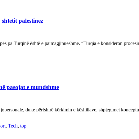
shtetit palestinez
ropës pa Turqinë është e paimagjinueshme. “Turqia e konsideron proce
janë pasojat e mundshme
 jopersonale, duke përfshirë kërkimin e këshillave, shpjegimet konce
ort
,
Tech
,
top