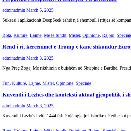
adminadmin
March 5, 2025
Suksesi i aplikacionit DeepSeek është një shembull i rritjes së kompani
Bota
,
Kulturë
,
Lajme
,
Më të fundit
,
Mister
,
Opinione
,
Rajoni
,
Special
Rend i ri, kërcënimet e Trump e kanë shkundur Eur
adminadmin
March 3, 2025
Nga Preç Zogaj Me rikthimin e bujshëm në Shtëpinë e Bardhë, Presid
Fun
,
Kulturë
,
Lajme
,
Mister
,
Opinione
,
Speciale
Kuvendi i Lezhës dhe konteksti aktual gjeopolitik i s
adminadmin
March 3, 2025
Kuvendi i Lezhës i vitit 1444 është një ngjarje historike që edhe s
Bota
,
Kulturë
,
Lajme
,
Më të fundit
,
Opinione
,
Rajoni
,
Speciale
,
top