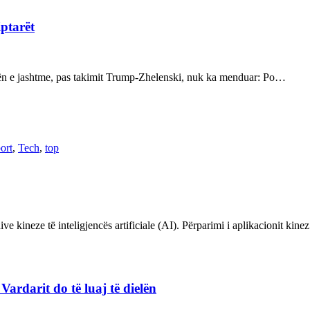
iptarët
kën e jashtme, pas takimit Trump-Zhelenski, nuk ka menduar: Po…
ort
,
Tech
,
top
ve kineze të inteligjencës artificiale (AI). Përparimi i aplikacionit kin
rdarit do të luaj të dielën