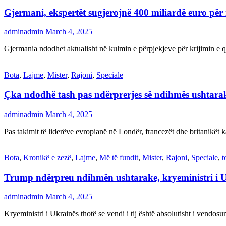
Gjermani, ekspertët sugjerojnë 400 miliardë euro për
adminadmin
March 4, 2025
Gjermania ndodhet aktualisht në kulmin e përpjekjeve për krijimi
Bota
,
Lajme
,
Mister
,
Rajoni
,
Speciale
Çka ndodhë tash pas ndërprerjes së ndihmës ushtar
adminadmin
March 4, 2025
Pas takimit të liderëve evropianë në Londër, francezët dhe britanikët 
Bota
,
Kronikë e zezë
,
Lajme
,
Më të fundit
,
Mister
,
Rajoni
,
Speciale
,
t
Trump ndërpreu ndihmën ushtarake, kryeministri i 
adminadmin
March 4, 2025
Kryeministri i Ukrainës thotë se vendi i tij është absolutisht i vendo