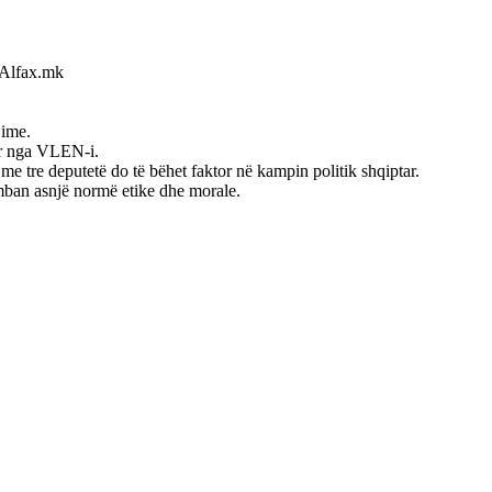
n Alfax.mk
jime.
ur nga VLEN-i.
 me tre deputetë do të bëhet faktor në kampin politik shqiptar.
rmban asnjë normë etike dhe morale.