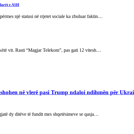
darët e ASH
rmes një statusi në rrjetet sociale ka zbuluar faktin…
ëtë vit. Rasti “Magjar Telekom”, pas gati 12 vitesh…
refishohen në vlerë pasi Trump ndaloi ndihmën për Ukra
ë gjatë dy ditëve të fundit mes shqetësimeve se qasja…