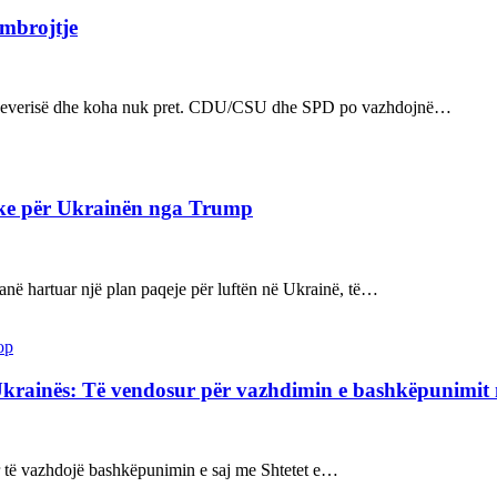
 mbrojtje
n e qeverisë dhe koha nuk pret. CDU/CSU dhe SPD po vazhdojnë…
ake për Ukrainën nga Trump
kanë hartuar një plan paqeje për luftën në Ukrainë, të…
op
Ukrainës: Të vendosur për vazhdimin e bashkëpunimi
sur të vazhdojë bashkëpunimin e saj me Shtetet e…