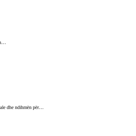
sin…
ptuale dhe ndihmën për…