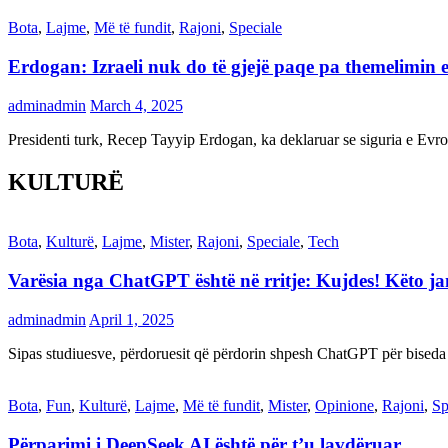
Bota
,
Lajme
,
Më të fundit
,
Rajoni
,
Speciale
Erdogan: Izraeli nuk do të gjejë paqe pa themelimin e 
adminadmin
March 4, 2025
Presidenti turk, Recep Tayyip Erdogan, ka deklaruar se siguria e Ev
KULTURË
Bota
,
Kulturë
,
Lajme
,
Mister
,
Rajoni
,
Speciale
,
Tech
Varësia nga ChatGPT është në rritje: Kujdes! Këto 
adminadmin
April 1, 2025
Sipas studiuesve, përdoruesit që përdorin shpesh ChatGPT për biseda
Bota
,
Fun
,
Kulturë
,
Lajme
,
Më të fundit
,
Mister
,
Opinione
,
Rajoni
,
Sp
Përparimi i DeepSeek AI është për t’u lavdëruar