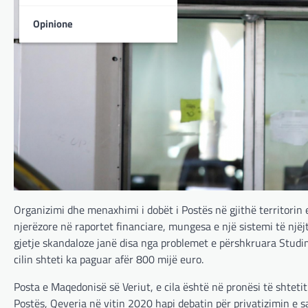
Opinione
Organizimi dhe menaxhimi i dobët i Postës në gjithë territorin
njerëzore në raportet financiare, mungesa e një sistemi të nj
gjetje skandaloze janë disa nga problemet e përshkruara Studimi
cilin shteti ka paguar afër 800 mijë euro.
Posta e Maqedonisë së Veriut, e cila është në pronësi të shtet
Postës, Qeveria në vitin 2020 hapi debatin për privatizimin e 