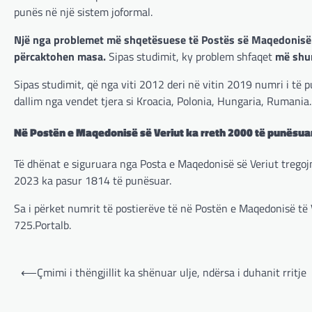
punës në një sistem joformal.
Një nga problemet më shqetësuese të Postës së Maqedonisë s
përcaktohen masa.
Sipas studimit, ky problem shfaqet
më shum
Sipas studimit, që nga viti 2012 deri në vitin 2019 numri i të
dallim nga vendet tjera si Kroacia, Polonia, Hungaria, Rumania.
Në Postën e Maqedonisë së Veriut ka rreth 2000 të punësua
Të dhënat e siguruara nga Posta e Maqedonisë së Veriut tregojn
2023 ka pasur 1814 të punësuar.
Sa i përket numrit të postierëve të në Postën e Maqedonisë të 
725.Portalb.
Post
⟵
Çmimi i thëngjillit ka shënuar ulje, ndërsa i duhanit rritje
navigation