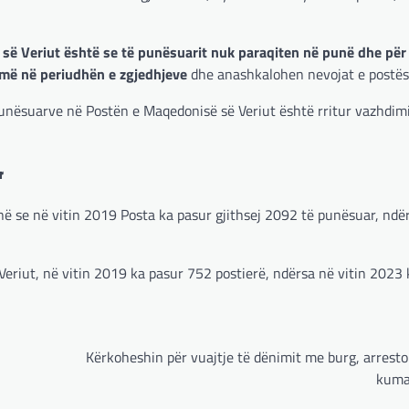
ë Veriut është se të punësuarit nuk paraqiten në punë dhe për
ë në periudhën e zgjedhjeve
dhe anashkalohen nevojat e postës
 punësuarve në Postën e Maqedonisë së Veriut është rritur vazhdim
r
ë se në vitin 2019 Posta ka pasur gjithsej 2092 të punësuar, ndër
Veriut, në vitin 2019 ka pasur 752 postierë, ndërsa në vitin 2023
Kërkoheshin për vuajtje të dënimit me burg, arrest
kuma