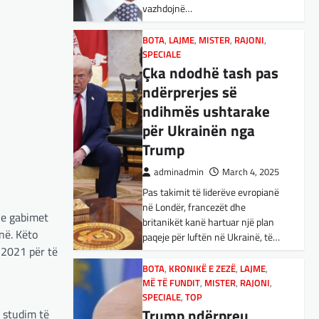
vazhdojnë…
Nga Preç Zogaj Me rikthimin e
bujshëm në Shtëpinë e Bardhë,
BOTA
,
LAJME
,
MISTER
,
RAJONI
,
Presidenti Tramp po e trondit
SPECIALE
status-quonë ndërkombëtare të
Çka ndodhë tash pas
miqësive,…
ndërprerjes së
ndihmës ushtarake
FUN
,
KULTURË
,
LAJME
,
MISTER
,
OPINIONE
,
SPECIALE
për Ukrainën nga
Kuvendi i Lezhës dhe
Trump
konteksti aktual
adminadmin
March 4, 2025
gjeopolitik i
Pas takimit të liderëve evropianë
shqiptarëve
në Londër, francezët dhe
he gabimet
adminadmin
March 3, 2025
britanikët kanë hartuar një plan
në. Këto
paqeje për luftën në Ukrainë, të…
Kuvendi i Lezhës i vitit 1444
n 2021 për të
është një ngjarje historike që
edhe sot prodhon mesazhe
BOTA
,
KRONIKË E ZEZË
,
LAJME
,
MË TË FUNDIT
rëndësishme për kombin
,
MISTER
,
RAJONI
,
SPECIALE
,
TOP
shqiptar. Ky…
Trump ndërpreu
ë studim të