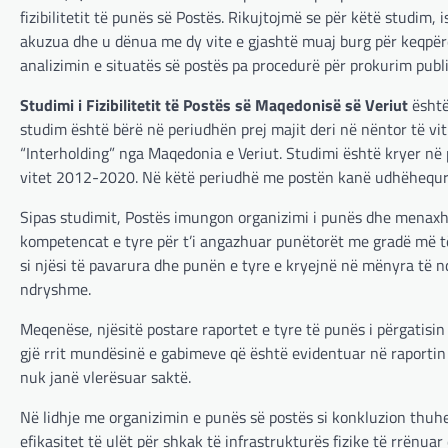
fizibilitetit të punës së Postës. Rikujtojmë se për këtë studim
akuzua dhe u dënua me dy vite e gjashtë muaj burg për keqpërdo
analizimin e situatës së postës pa procedurë për prokurim publi
Studimi i Fizibilitetit të Postës së Maqedonisë së Veriut
është
studim është bërë në periudhën prej majit deri në nëntor të v
“Interholding” nga Maqedonia e Veriut. Studimi është kryer në 
vitet 2012-2020. Në këtë periudhë me postën kanë udhëhequr Ra
Sipas studimit, Postës imungon organizimi i punës dhe menaxhim
kompetencat e tyre për t’i angazhuar punëtorët me gradë më të
si njësi të pavarura dhe punën e tyre e kryejnë në mënyra të n
ndryshme.
Meqenëse, njësitë postare raportet e tyre të punës i përgatisi
gjë rrit mundësinë e gabimeve që është evidentuar në raportin e
nuk janë vlerësuar saktë.
Në lidhje me organizimin e punës së postës si konkluzion thuhet
efikasitet të ulët për shkak të infrastrukturës fizike të rrënuar d