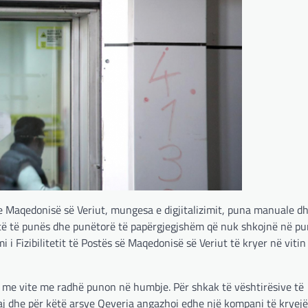
 e Maqedonisë së Veriut, mungesa e digjitalizimit, puna manuale d
ëjtë të punës dhe punëtorë të papërgjegjshëm që nuk shkojnë në pu
 i Fizibilitetit të Postës së Maqedonisë së Veriut të kryer në viti
it me vite me radhë punon në humbje. Për shkak të vështirësive të
saj dhe për këtë arsye Qeveria angazhoi edhe një kompani të kryej