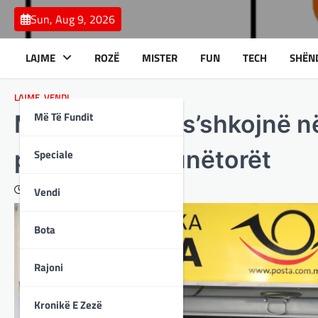
Skip
Sun, Aug 9, 2026
to
content
LAJME
ROZË
MISTER
FUN
TECH
SHËN
LAJME
,
VENDI
Më Të Fundit
Marrin rrogë e s’shkojnë 
problem me punëtorët
Speciale
February 4, 2024
Vendi
Bota
Rajoni
Kronikë E Zezë