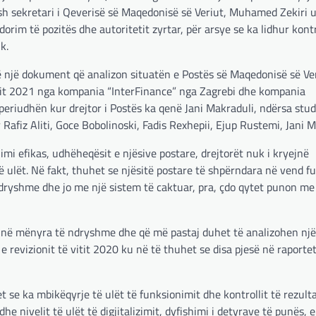
, ish sekretari i Qeverisë së Maqedonisë së Veriut, Muhamed Zekiri 
rim të pozitës dhe autoritetit zyrtar, për arsye se ka lidhur kont
k.
 një dokument që analizon situatën e Postës së Maqedonisë së Ver
itit 2021 nga kompania “InterFinance” nga Zagrebi dhe kompania
periudhën kur drejtor i Postës ka qenë Jani Makraduli, ndërsa stud
fiz Aliti, Goce Bobolinoski, Fadis Rexhepii, Ejup Rustemi, Jani M
i efikas, udhëheqësit e njësive postare, drejtorët nuk i kryejnë
 ulët. Në fakt, thuhet se njësitë postare të shpërndara në vend f
dryshme dhe jo me një sistem të caktuar, pra, çdo qytet punon me
n në mënyra të ndryshme dhe që më pastaj duhet të analizohen një 
 revizionit të vitit 2020 ku në të thuhet se disa pjesë në raportet
 se ka mbikëqyrje të ulët të funksionimit dhe kontrollit të rezult
he nivelit të ulët të digjitalizimit, dyfishimi i detyrave të punës, e