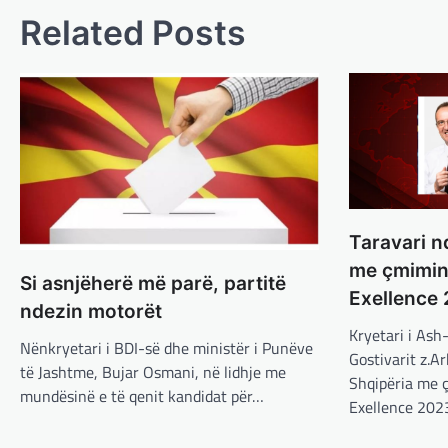
Related Posts
Taravari n
me çmimin
Si asnjëherë më parë, partitë
Exellence
ndezin motorët
Kryetari i Ash
Nënkryetari i BDI-së dhe ministër i Punëve
Gostivarit z.A
të Jashtme, Bujar Osmani, në lidhje me
Shqipëria me 
mundësinë e të qenit kandidat për…
Exellence 202