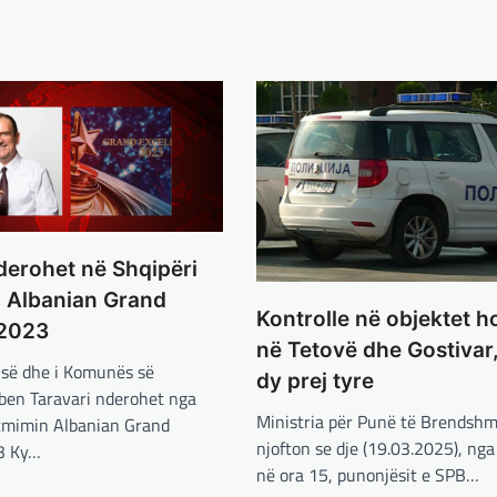
derohet në Shqipëri
 Albanian Grand
Kontrolle në objektet ho
 2023
në Tetovë dhe Gostivar
-së dhe i Komunës së
dy prej tyre
rben Taravari nderohet nga
Ministria për Punë të Brendsh
çmimin Albanian Grand
njofton se dje (19.03.2025), nga
3 Ky…
në ora 15, punonjësit e SPB…