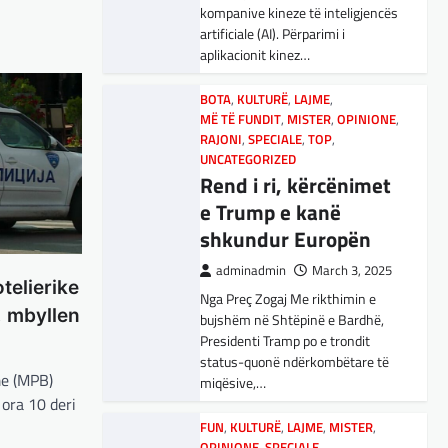
adminadmin
March 5, 2025
kompanive kineze të inteligjencës
Maqedonisë së Veriut…
Aksionet e ofruesit francez të
artificiale (AI). Përparimi i
satelitëve Eutelsat u trefishuan
aplikacionit kinez…
LAJME
,
SPORT
në vlerë gjatë dy ditëve të fundit
Ja Kush E Bindi
mes shqetësimeve se qasja…
BOTA
,
KULTURË
,
LAJME
,
Presidentin E
MË TË FUNDIT
,
MISTER
,
OPINIONE
,
Vllaznisë Për Të
BOTA
RAJONI
,
LAJME
,
SPECIALE
,
MË TË FUNDIT
,
TOP
,
,
OPINIONE
UNCATEGORIZED
Marrë Qatip Osmanin
,
RAJONI
,
SPECIALE
Gjermani, ekspertët
Rend i ri, kërcënimet
adminadmin
February 20,
sugjerojnë 400
e Trump e kanë
2024
miliardë euro për
shkundur Europën
Skuadra e njohur shqiptare e
mbrojtje
Vllaznisë nga Shkodra, me 30
adminadmin
March 3, 2025
tetor në postin e trajnerit
telierike
Nga Preç Zogaj Me rikthimin e
adminadmin
March 4, 2025
zyrtarizoi strategun tetovar, Qatip
, mbyllen
bujshëm në Shtëpinë e Bardhë,
Gjermania ndodhet aktualisht në
Osmani.…
Presidenti Tramp po e trondit
kulmin e përpjekjeve për krijimin e
status-quonë ndërkombëtare të
qeverisë dhe koha nuk pret.
SPORT
me (MPB)
miqësive,…
CDU/CSU dhe SPD po
Goli i Leipzigut ishte i
 ora 10 deri
vazhdojnë…
rregullt!
FUN
,
KULTURË
,
LAJME
,
MISTER
,
OPINIONE
,
SPECIALE