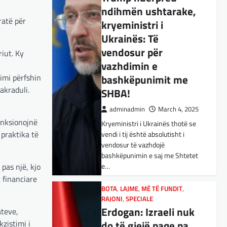
u
ndihmën ushtarake,
BOTA
,
KULTURË
,
LAJME
,
MË TË FUNDIT
,
OPINIONE
,
RAJONI
,
ratë për
kryeministri i
SPECIALE
,
TOP
Ukrainës: Të
E megjithatë
vendosur për
iut. Ky
Amerika është
vazhdimin e
opsioni më i mirë për
imi përfshin
bashkëpunimit me
shqiptarët
akraduli.
SHBA!
adminadmin
March 3, 2025
adminadmin
March 4, 2025
Nga Dritan Hila Vështirë se
unksionojnë
Kryeministri i Ukrainës thotë se
ndonjë shqiptar që ndjek sadopak
 praktika të
vendi i tij është absolutisht i
politikën e jashtme, pas takimit
vendosur të vazhdojë
Trump-Zhelenski, nuk ka
bashkëpunimin e saj me Shtetet
menduar: Po…
pas një, kjo
e…
 financiare
BOTA
,
KULTURË
,
LAJME
,
MISTER
,
RAJONI
,
SPECIALE
,
TECH
BOTA
,
LAJME
,
MË TË FUNDIT
,
Varësia nga ChatGPT
RAJONI
,
SPECIALE
Erdogan: Izraeli nuk
ateve,
është në rritje:
kzistimi i
do të gjejë paqe pa