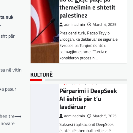
Kujdes! Këto janë
themelimin e shtetit
pasojat e mundshme
palestinez
 ta nuk
adminadmin
April 1, 2025
.
adminadmin
March 4, 2025
Sipas studiuesve, përdoruesit që
Presidenti turk, Recep Tayyip
përdorin shpesh ChatGPT për
isht për
Erdogan, ka deklaruar se siguria e
biseda jopersonale, duke
Evropës pa Turqinë është e
përfshirë kërkimin e këshillave,
SPORT
,
VENDI
paimagjinueshme. “Turqia e
shpjegimet konceptuale dhe
FFM pranon
konsideron procesin…
ndihmën për…
kërkesën e
sa në vitin
kuqezinjëve,
BOTA
BOTA
,
,
FUN
FUN
,
,
LAJME
KULTURË
,
MË TË FUNDIT
,
LAJME
,
,
KULTURË
MISTER
MË TË FUNDIT
,
RAJONI
,
MISTER
,
SPECIALE
,
OPINIONE
,
TECH
,
Shkëndija ndaj
Konkurrenti francez i
RAJONI
,
SPORT
,
TECH
,
TOP
Vardarit do të luaj të
 ka pasur
Përparimi i DeepSeek
Starlink pa aksionet e
dielën
AI është për t’u
tij të trefishohen në
lavdëruar
adminadmin
February 27,
vlerë pasi Trump
2024
ndaloi ndihmën për
ohen tre
⟶
adminadmin
March 5, 2025
Shkëndija dhe Vardari do të luajnë
novarë
Ukrainën
Suksesi i aplikacionit DeepSeek
zyrtarisht të dielën. Vendimi ka
është një shembull i rritjes së
ardhur nga Federata e futbollit të