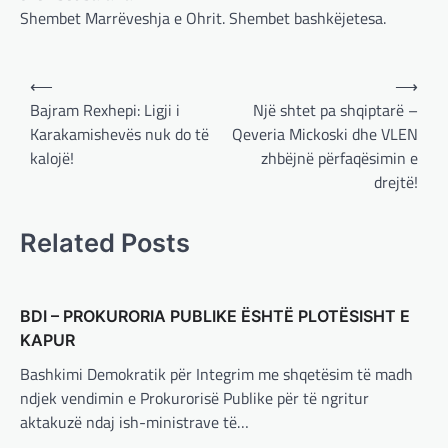
Shembet Marrëveshja e Ohrit. Shembet bashkëjetesa.
BOTA
,
KRONIKË E ZEZË
,
LAJME
,
MË TË FUNDIT
,
MISTER
,
RAJONI
,
SPECIALE
,
TOP
Post
Trump ndërpreu ndihmën
⟵
⟶
ushtarake, kryeministri i
navigation
Bajram Rexhepi: Ligji i
Një shtet pa shqiptarë –
Ukrainës: Të vendosur për
Karakamishevës nuk do të
Qeveria Mickoski dhe VLEN
vazhdimin e bashkëpunimit me
kalojë!
zhbëjnë përfaqësimin e
SHBA!
drejtë!
adminadmin
March 4, 2025
Kryeministri i Ukrainës thotë se vendi i tij
Related Posts
është absolutisht i vendosur të vazhdojë
bashkëpunimin e saj me Shtetet e…
BOTA
,
LAJME
,
MË TË FUNDIT
,
RAJONI
,
BDI – PROKURORIA PUBLIKE ËSHTË PLOTËSISHT E
SPECIALE
KAPUR
Erdogan: Izraeli nuk do të gjejë
Bashkimi Demokratik për Integrim me shqetësim të madh
paqe pa themelimin e shtetit
ndjek vendimin e Prokurorisë Publike për të ngritur
palestinez
aktakuzë ndaj ish-ministrave të…
adminadmin
March 4, 2025