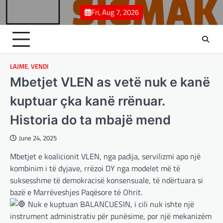
Skip
Fri, Aug 7, 2026
to
content
LAJME
,
VENDI
Mbetjet VLEN as vetë nuk e kanë
kuptuar çka kanë rrënuar.
Historia do ta mbajë mend
June 24, 2025
Mbetjet e koalicionit VLEN, nga padija, servilizmi apo një
kombinim i të dyjave, rrëzoi DY nga modelet më të
suksesshme të demokracisë konsensuale, të ndërtuara si
bazë e Marrëveshjes Paqësore të Ohrit.
Nuk e kuptuan BALANCUESIN, i cili nuk ishte një
instrument administrativ për punësime, por një mekanizëm