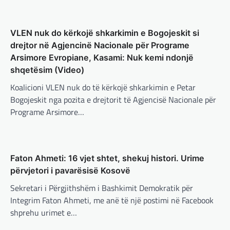
Presidenti turk, Recep Tayyip Erdogan, ka
deklaruar se siguria e Evropës pa Turqinë
është e paimagjinueshme. “Turqia e
VLEN nuk do kërkojë shkarkimin e Bogojeskit si
konsideron procesin…
drejtor në Agjencinë Nacionale për Programe
Arsimore Evropiane, Kasami: Nuk kemi ndonjë
BOTA
,
FUN
,
LAJME
,
MË TË FUNDIT
,
MISTER
,
RAJONI
,
SPECIALE
,
TECH
shqetësim (Video)
Konkurrenti francez i Starlink pa
Koalicioni VLEN nuk do të kërkojë shkarkimin e Petar
aksionet e tij të trefishohen në
Bogojeskit nga pozita e drejtorit të Agjencisë Nacionale për
vlerë pasi Trump ndaloi ndihmën
Programe Arsimore…
për Ukrainën
BOTA
,
FUN
,
KULTURË
,
LAJME
,
MË TË FUNDIT
,
adminadmin
March 5, 2025
MISTER
,
OPINIONE
,
RAJONI
,
SPORT
,
TECH
,
Aksionet e ofruesit francez të satelitëve
TOP
Eutelsat u trefishuan në vlerë gjatë dy ditëve
Përparimi i DeepSeek AI është
Faton Ahmeti: 16 vjet shtet, shekuj histori. Urime
të fundit mes shqetësimeve se qasja…
për t’u lavdëruar
përvjetori i pavarësisë Kosovë
adminadmin
March 5, 2025
BOTA
,
LAJME
,
MË TË FUNDIT
,
OPINIONE
,
Sekretari i Përgjithshëm i Bashkimit Demokratik për
RAJONI
,
SPECIALE
Integrim Faton Ahmeti, me anë të një postimi në Facebook
Suksesi i aplikacionit DeepSeek është një
Gjermani, ekspertët sugjerojnë
shembull i rritjes së kompanive kineze të
shprehu urimet e…
inteligjencës artificiale (AI). Përparimi i
400 miliardë euro për mbrojtje
aplikacionit kinez…