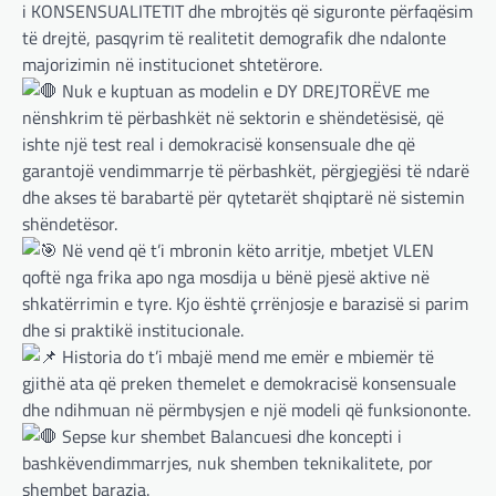
i KONSENSUALITETIT dhe mbrojtës që siguronte përfaqësim
BOTA
,
LAJME
,
MË TË FUNDIT
,
OPINIONE
,
të drejtë, pasqyrim të realitetit demografik dhe ndalonte
RAJONI
,
SPECIALE
majorizimin në institucionet shtetërore.
Gjermani, ekspertët sugjerojnë
Nuk e kuptuan as modelin e DY DREJTORËVE me
400 miliardë euro për mbrojtje
nënshkrim të përbashkët në sektorin e shëndetësisë, që
adminadmin
March 4, 2025
ishte një test real i demokracisë konsensuale dhe që
garantojë vendimmarrje të përbashkët, përgjegjësi të ndarë
Gjermania ndodhet aktualisht në kulmin e
përpjekjeve për krijimin e qeverisë dhe koha
dhe akses të barabartë për qytetarët shqiptarë në sistemin
nuk pret. CDU/CSU dhe SPD po vazhdojnë…
shëndetësor.
Në vend që t’i mbronin këto arritje, mbetjet VLEN
BOTA
,
LAJME
,
MISTER
,
RAJONI
,
SPECIALE
qoftë nga frika apo nga mosdija u bënë pjesë aktive në
Çka ndodhë tash pas
shkatërrimin e tyre. Kjo është çrrënjosje e barazisë si parim
ndërprerjes së ndihmës
dhe si praktikë institucionale.
ushtarake për Ukrainën nga
Historia do t’i mbajë mend me emër e mbiemër të
Trump
gjithë ata që preken themelet e demokracisë konsensuale
adminadmin
March 4, 2025
dhe ndihmuan në përmbysjen e një modeli që funksiononte.
Pas takimit të liderëve evropianë në Londër,
Sepse kur shembet Balancuesi dhe koncepti i
francezët dhe britanikët kanë hartuar një
bashkëvendimmarrjes, nuk shemben teknikalitete, por
plan paqeje për luftën në Ukrainë, të…
shembet barazia.