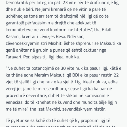
Demokratik për Integrim pati 23 vite për të draftuar një ligj
dhe nuk e bëri. Ne jemi krenarë që në vitin e parë të
udhëheqjes tonë arritëm të draftojmë një ligj që do të
garantojë përfaqësimin e drejtë dhe adekuat të
komuniteteve në vend konform kushtetutës”, tha Bilall
Kasami, kryetar i Lëvizjes Besa. Ndërkaq,
zëvendëskryeministri Mexhiti është shprehur se Maksuti ka
qenë anëtar në grupin e punës që është caktuar nga
Taravari. Por, sipas tij, ligj ideal nuk ka.
“Ne duhet ta potencojmë që 30 vite nuk ka pasur ligj, këtë e
ka thënë edhe Mersim Maksuti që BDI e ka pasur rastin 22
vjet të sjellë ligj dhe nuk e ka sjellë. Ligj ideal nuk ka, edhe
vërejtjet janë të mirëseardhura, sepse ligji ka kaluar në
procedurë qeveritare, duhet të shkon në komisionin e
Venecias, do të kthehet në kuvend dhe mund ta bëjë ligjin
më të mirë”, tha Izet Mexhiti, zëvendëskryeministër.
Të pyetur se sa kohë do të duhet që ky propozim ligj të