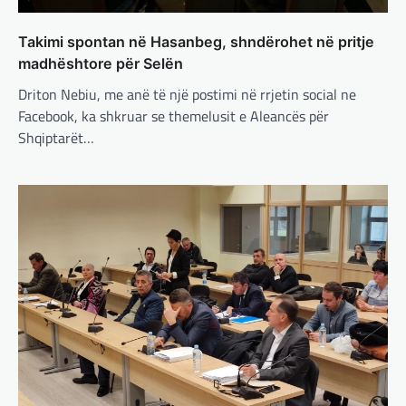
ushtarake për Ukrainën nga
Trump
Takimi spontan në Hasanbeg, shndërohet në pritje
adminadmin
March 4, 2025
madhështore për Selën
Pas takimit të liderëve evropianë në Londër,
Driton Nebiu, me anë të një postimi në rrjetin social ne
francezët dhe britanikët kanë hartuar një
plan paqeje për luftën në Ukrainë, të…
Facebook, ka shkruar se themelusit e Aleancës për
Shqiptarët…
BOTA
,
KRONIKË E ZEZË
,
LAJME
,
MË TË FUNDIT
,
MISTER
,
RAJONI
,
SPECIALE
,
TOP
Trump ndërpreu ndihmën
ushtarake, kryeministri i
Ukrainës: Të vendosur për
vazhdimin e bashkëpunimit me
SHBA!
adminadmin
March 4, 2025
Kryeministri i Ukrainës thotë se vendi i tij
është absolutisht i vendosur të vazhdojë
bashkëpunimin e saj me Shtetet e…