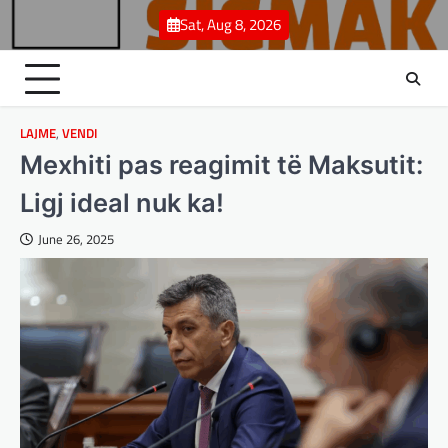
Skip
Sat, Aug 8, 2026
to
content
LAJME
,
VENDI
Mexhiti pas reagimit të Maksutit:
Ligj ideal nuk ka!
June 26, 2025