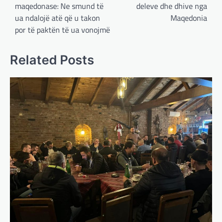
maqedonase: Ne smund të
deleve dhe dhive nga
ua ndalojë atë që u takon
Maqedonia
por të paktën të ua vonojmë
Related Posts
BOTA
,
LAJME
,
MË TË FUNDIT
,
OPINIONE
,
RAJONI
,
SPECIALE
Gjermani, ekspertët sugjerojnë
400 miliardë euro për mbrojtje
adminadmin
March 4, 2025
Gjermania ndodhet aktualisht në kulmin e
përpjekjeve për krijimin e qeverisë dhe koha
nuk pret. CDU/CSU dhe SPD po vazhdojnë…
BOTA
,
LAJME
,
MISTER
,
RAJONI
,
SPECIALE
Çka ndodhë tash pas
ndërprerjes së ndihmës