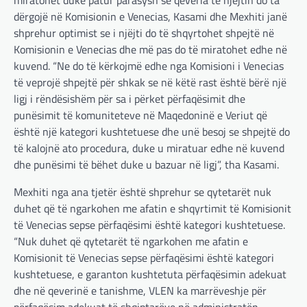
miratohet duke patur parasysh se qeveria të njëjtin do ta
dërgojë në Komisionin e Venecias, Kasami dhe Mexhiti janë
shprehur optimist se i njëjti do të shqyrtohet shpejtë në
Komisionin e Venecias dhe më pas do të miratohet edhe në
kuvend. “Ne do të kërkojmë edhe nga Komisioni i Venecias
të veprojë shpejtë për shkak se në këtë rast është bërë një
ligj i rëndësishëm për sa i përket përfaqësimit dhe
punësimit të komuniteteve në Maqedoninë e Veriut që
është një kategori kushtetuese dhe unë besoj se shpejtë do
të kalojnë ato procedura, duke u miratuar edhe në kuvend
dhe punësimi të bëhet duke u bazuar në ligj”, tha Kasami.
Mexhiti nga ana tjetër është shprehur se qytetarët nuk
duhet që të ngarkohen me afatin e shqyrtimit të Komisionit
të Venecias sepse përfaqësimi është kategori kushtetuese.
“Nuk duhet që qytetarët të ngarkohen me afatin e
Komisionit të Venecias sepse përfaqësimi është kategori
kushtetuese, e garanton kushtetuta përfaqësimin adekuat
dhe në qeverinë e tanishme, VLEN ka marrëveshje për