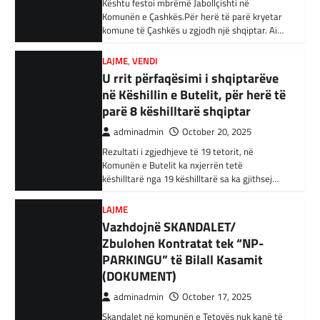
Rezultati i zgjedhjeve të 19 tetorit, në
BOTA
,
KRONIKË E ZEZË
,
RAJONI
Komunën e Butelit ka nxjerrën tetë
Irani dënon sulmet ajrore të
këshilltarë nga 19 këshilltarë sa ka gjithsej…
SHBA-së
adminadmin
February 3, 2024
LAJME
Vazhdojnë SKANDALET/
Në qytetin al-Ka’im, rreth 350 km në
veriperëndim të Bagdadit, gjithçka që ka
Zbulohen Kontratat tek “NP-
mbetur pas sulmeve ajrore të Uashingtonit
PARKINGU” të Bilall Kasamit
është…
(DOKUMENT)
adminadmin
October 17, 2025
KRONIKË E ZEZË
,
LAJME
,
RAJONI
Tetë persona kërkojnë ndihmë
Skandalet në komunën e Tetovës nuk kanë të
pas aksidentit ku u përfshinë 14
ndalur! Pas publikimit të qindra kontratave të
dyshimta tek XHOB2011, tashmë janë…
automjete
adminadmin
December 11, 2023
LAJME
,
MË TË FUNDIT
Një aksident trafiku ka ndodhur në
Avokati i Popullit hapi linjë
autostradën Ibrahim Rugova, Mazgit-Bresje,
telefonike për raportimin e
në të cilin janë përfshirë 14 automjete dhe
shkeljeve të të drejtave të
janë lënduar…
votimit në RMV