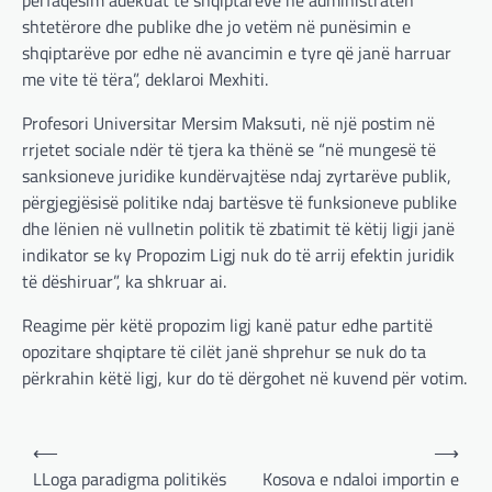
përfaqësim adekuat të shqiptarëve në administratën
shtetërore dhe publike dhe jo vetëm në punësimin e
shqiptarëve por edhe në avancimin e tyre që janë harruar
me vite të tëra”, deklaroi Mexhiti.
Profesori Universitar Mersim Maksuti, në një postim në
rrjetet sociale ndër të tjera ka thënë se “në mungesë të
sanksioneve juridike kundërvajtëse ndaj zyrtarëve publik,
përgjegjësisë politike ndaj bartësve të funksioneve publike
dhe lënien në vullnetin politik të zbatimit të këtij ligji janë
indikator se ky Propozim Ligj nuk do të arrij efektin juridik
të dëshiruar”, ka shkruar ai.
Reagime për këtë propozim ligj kanë patur edhe partitë
opozitare shqiptare të cilët janë shprehur se nuk do ta
përkrahin këtë ligj, kur do të dërgohet në kuvend për votim.
Post
⟵
⟶
navigation
LLoga paradigma politikës
Kosova e ndaloi importin e