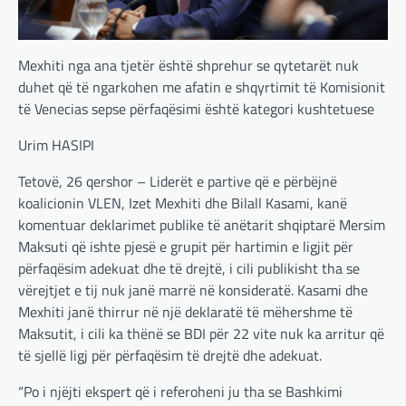
Mexhiti nga ana tjetër është shprehur se qytetarët nuk
duhet që të ngarkohen me afatin e shqyrtimit të Komisionit
të Venecias sepse përfaqësimi është kategori kushtetuese
Urim HASIPI
Tetovë, 26 qershor – Liderët e partive që e përbëjnë
koalicionin VLEN, Izet Mexhiti dhe Bilall Kasami, kanë
komentuar deklarimet publike të anëtarit shqiptarë Mersim
Maksuti që ishte pjesë e grupit për hartimin e ligjit për
përfaqësim adekuat dhe të drejtë, i cili publikisht tha se
vërejtjet e tij nuk janë marrë në konsideratë. Kasami dhe
Mexhiti janë thirrur në një deklaratë të mëhershme të
Maksutit, i cili ka thënë se BDI për 22 vite nuk ka arritur që
të sjellë ligj për përfaqësim të drejtë dhe adekuat.
“Po i njëjti ekspert që i referoheni ju tha se Bashkimi