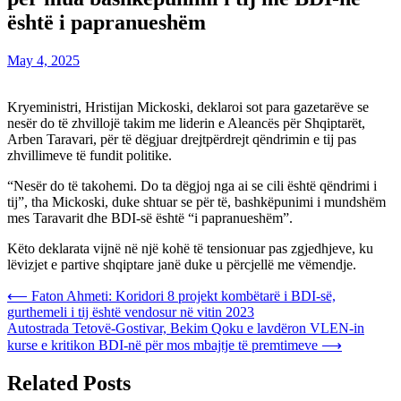
është i papranueshëm
May 4, 2025
Kryeministri, Hristijan Mickoski, deklaroi sot para gazetarëve se
nesër do të zhvillojë takim me liderin e Aleancës për Shqiptarët,
Arben Taravari, për të dëgjuar drejtpërdrejt qëndrimin e tij pas
zhvillimeve të fundit politike.
“Nesër do të takohemi. Do ta dëgjoj nga ai se cili është qëndrimi i
tij”, tha Mickoski, duke shtuar se për të, bashkëpunimi i mundshëm
mes Taravarit dhe BDI-së është “i papranueshëm”.
Këto deklarata vijnë në një kohë të tensionuar pas zgjedhjeve, ku
lëvizjet e partive shqiptare janë duke u përcjellë me vëmendje.
Post
⟵
Faton Ahmeti: Koridori 8 projekt kombëtarë i BDI-së,
gurthemeli i tij është vendosur në vitin 2023
navigation
Autostrada Tetovë-Gostivar, Bekim Qoku e lavdëron VLEN-in
kurse e kritikon BDI-në për mos mbajtje të premtimeve
⟶
Related Posts