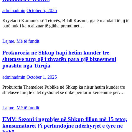
adminadmin
October 5, 2025
Kryetari i Komunës së Tetovës, Bilall Kasami, gjatë mandatit të tij të
parë nuk i ka realizuar të gjitha premtimet…
Lajme
,
Më të fundit
Prokuroria në Shkup hapi hetim kundër tre
shtetasve turq që i zhvatën para një biznesmeni
poashtu nga Turqia
adminadmin
October 1, 2025
Prokuroria Themelore Publike në Shkup ka nisur hetim kundër tre
shtetasve turq të cilët dyshohet se duke përdorur kërcënime për…
Lajme
,
Më të fundit
EMV: Sezoni i ngrohjes në Shkup fillon më 15 tetor,
konsumatorët t’i përfundojnë ndërhyrjet e tyre në