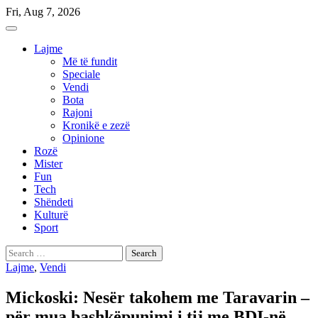
Skip
Fri, Aug 7, 2026
to
content
Lajme
Më të fundit
Speciale
Vendi
Bota
Rajoni
Kronikë e zezë
Opinione
Rozë
Mister
Fun
Tech
Shëndeti
Kulturë
Sport
Search
for:
Lajme
,
Vendi
Mickoski: Nesër takohem me Taravarin –
për mua bashkëpunimi i tij me BDI-në