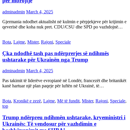
për mbrojtje
adminadmin
March 4, 2025
Gjermania ndodhet aktualisht në kulmin e përpjekjeve për krijimin e
qeverisë dhe koha nuk pret. CDU/CSU dhe SPD po vazhdojnë…
Bota
,
Lajme
,
Mister
,
Rajoni
,
Speciale
Çka ndodhë tash pas ndërprerjes së ndihmës
ushtarake për Ukrainën nga Trump
adminadmin
March 4, 2025
Pas takimit të liderëve evropianë në Londër, francezët dhe britanikët
kanë hartuar një plan paqeje për luftën në Ukrainë, të…
Bota
,
Kronikë e zezë
,
Lajme
,
Më të fundit
,
Mister
,
Rajoni
,
Speciale
,
top
Trump ndërpreu ndihmën ushtarake, kryeministri i
Ukrainës: Të vendosur për vazhdimin e