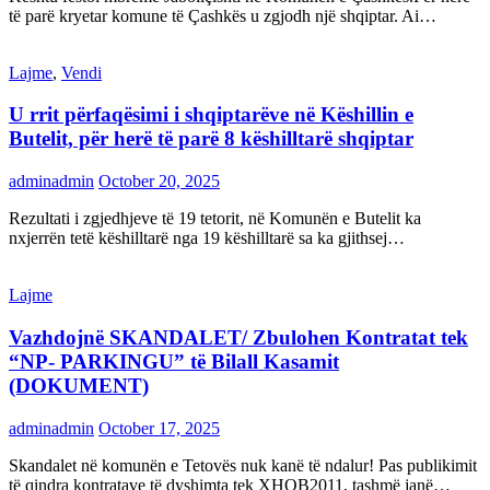
të parë kryetar komune të Çashkës u zgjodh një shqiptar. Ai…
Lajme
,
Vendi
U rrit përfaqësimi i shqiptarëve në Këshillin e
Butelit, për herë të parë 8 këshilltarë shqiptar
adminadmin
October 20, 2025
Rezultati i zgjedhjeve të 19 tetorit, në Komunën e Butelit ka
nxjerrën tetë këshilltarë nga 19 këshilltarë sa ka gjithsej…
Lajme
Vazhdojnë SKANDALET/ Zbulohen Kontratat tek
“NP- PARKINGU” të Bilall Kasamit
(DOKUMENT)
adminadmin
October 17, 2025
Skandalet në komunën e Tetovës nuk kanë të ndalur! Pas publikimit
të qindra kontratave të dyshimta tek XHOB2011, tashmë janë…