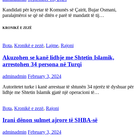
Kandidati për kryetar të Komunës së Çairit, Bujar Osmani,
paralajmëroi se që në ditën e parë të mandatit të tij…
KRONIKË E ZEZË
Bota
,
Kronikë e zezë
,
Lajme
,
Rajoni
Akuzohen se kanë lidhje me Shtetin Islamik,
arrestohen 34 persona në Turqi
adminadmin
February 3, 2024
Autoritetet turke i kanë arrestuar të shtunën 34 njerëz të dyshuar për
lidhje me Shtetin Islamik gjatë një operacioni të…
Bota
,
Kronikë e zezë
,
Rajoni
Irani dënon sulmet ajrore të SHBA-së
adminadmin
February 3, 2024