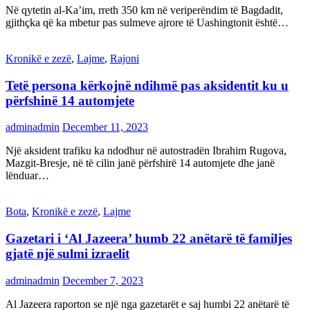
Në qytetin al-Ka’im, rreth 350 km në veriperëndim të Bagdadit,
gjithçka që ka mbetur pas sulmeve ajrore të Uashingtonit është…
Kronikë e zezë
,
Lajme
,
Rajoni
Tetë persona kërkojnë ndihmë pas aksidentit ku u
përfshinë 14 automjete
adminadmin
December 11, 2023
Një aksident trafiku ka ndodhur në autostradën Ibrahim Rugova,
Mazgit-Bresje, në të cilin janë përfshirë 14 automjete dhe janë
lënduar…
Bota
,
Kronikë e zezë
,
Lajme
Gazetari i ‘Al Jazeera’ humb 22 anëtarë të familjes
gjatë një sulmi izraelit
adminadmin
December 7, 2023
Al Jazeera raporton se një nga gazetarët e saj humbi 22 anëtarë të