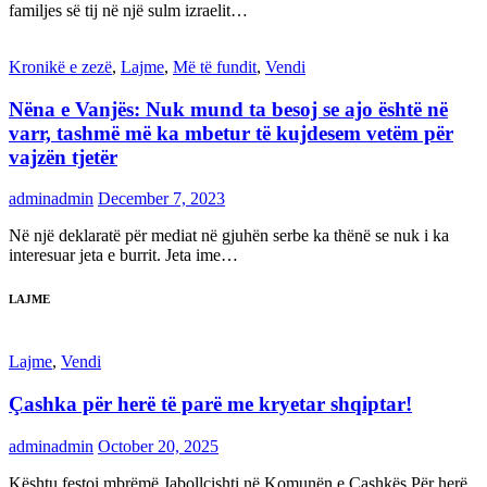
familjes së tij në një sulm izraelit…
Kronikë e zezë
,
Lajme
,
Më të fundit
,
Vendi
Nëna e Vanjës: Nuk mund ta besoj se ajo është në
varr, tashmë më ka mbetur të kujdesem vetëm për
vajzën tjetër
adminadmin
December 7, 2023
Në një deklaratë për mediat në gjuhën serbe ka thënë se nuk i ka
interesuar jeta e burrit. Jeta ime…
LAJME
Lajme
,
Vendi
Çashka për herë të parë me kryetar shqiptar!
adminadmin
October 20, 2025
Kështu festoi mbrëmë Jabollçishti në Komunën e Çashkës.Për herë