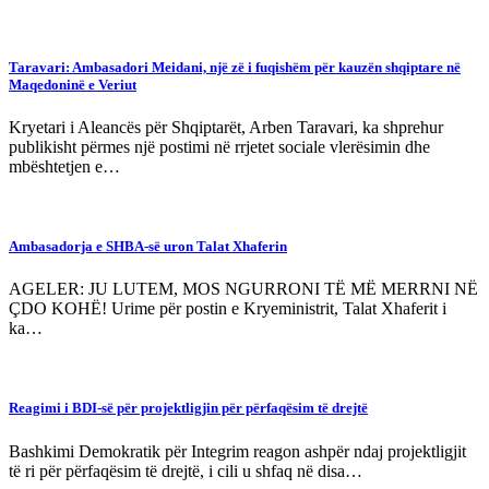
Taravari: Ambasadori Meidani, një zë i fuqishëm për kauzën shqiptare në
Maqedoninë e Veriut
Kryetari i Aleancës për Shqiptarët, Arben Taravari, ka shprehur
publikisht përmes një postimi në rrjetet sociale vlerësimin dhe
mbështetjen e…
Ambasadorja e SHBA-së uron Talat Xhaferin
AGELER: JU LUTEM, MOS NGURRONI TË MË MERRNI NË
ÇDO KOHË! Urime për postin e Kryeministrit, Talat Xhaferit i
ka…
Reagimi i BDI-së për projektligjin për përfaqësim të drejtë
Bashkimi Demokratik për Integrim reagon ashpër ndaj projektligjit
të ri për përfaqësim të drejtë, i cili u shfaq në disa…