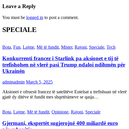
Leave a Reply
You must be
logged in
to post a comment.
SPECIALE
Bota
,
Fun
,
Lajme
,
Më të fundit
,
Mister
,
Rajoni
,
Speciale
,
Tech
Konkurrenti francez i Starlink pa aksionet e tij të
trefishohen në vlerë pasi Trump ndaloi ndihmën për
Ukrainën
adminadmin
March 5, 2025
Aksionet e ofruesit francez të satelitëve Eutelsat u trefishuan në vlerë
gjatë dy ditëve të fundit mes shqetësimeve se qasja…
Bota
,
Lajme
,
Më të fundit
,
Opinione
,
Rajoni
,
Speciale
Gjermani, ekspertët sugjerojnë 400 miliardë euro