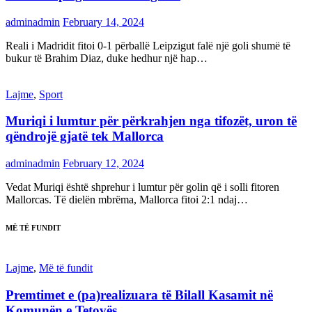
adminadmin
February 14, 2024
Reali i Madridit fitoi 0-1 përballë Leipzigut falë një goli shumë të
bukur të Brahim Diaz, duke hedhur një hap…
Lajme
,
Sport
Muriqi i lumtur për përkrahjen nga tifozët, uron të
qëndrojë gjatë tek Mallorca
adminadmin
February 12, 2024
Vedat Muriqi është shprehur i lumtur për golin që i solli fitoren
Mallorcas. Të dielën mbrëma, Mallorca fitoi 2:1 ndaj…
MË TË FUNDIT
Lajme
,
Më të fundit
Premtimet e (pa)realizuara të Bilall Kasamit në
Komunën e Tetovës