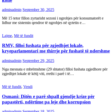
kohë
adminadmin
September 30, 2025
Më 15 tetor fillon zyrtarisht sezoni i ngrohjes për konsumatorët e
lidhur me sistemin qendror të ngrohjes në qytetin e…
Lajme
,
Më të fundit
RMV, filloi fushata për zgjedhjet lokale,
kryeparlamentari me thirrje për fushatë të ndershme
adminadmin
September 29, 2025
Nga mesnata e mbrëmshme (29 shtator) filloi fushata zgjedhore për
zgjedhjet lokale të këtij viti, rrethi i parë i të…
Më të fundit
,
Vendi
Osmani: Ditën e parë shpall gjendje krize për
papastërti, ndërtime pa leje dhe korrupsion
adminadmin
September 18, 2025