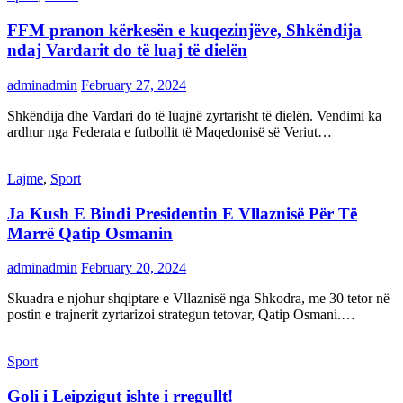
FFM pranon kërkesën e kuqezinjëve, Shkëndija
ndaj Vardarit do të luaj të dielën
adminadmin
February 27, 2024
Shkëndija dhe Vardari do të luajnë zyrtarisht të dielën. Vendimi ka
ardhur nga Federata e futbollit të Maqedonisë së Veriut…
Lajme
,
Sport
Ja Kush E Bindi Presidentin E Vllaznisë Për Të
Marrë Qatip Osmanin
adminadmin
February 20, 2024
Skuadra e njohur shqiptare e Vllaznisë nga Shkodra, me 30 tetor në
postin e trajnerit zyrtarizoi strategun tetovar, Qatip Osmani.…
Sport
Goli i Leipzigut ishte i rregullt!