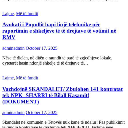
Lajme
,
Më të fundit
Avokati i Popullit hapi linjë telefonike për
raportimin e shkeljeve të të drejtave të votimit në
RMV
adminadmin
October 17, 2025
Nëse të dielën, në ditën e raundit të parë të zgjedhjeve lokale,
qytetarët hasin ndonjë shkelje të të drejtave të…
Lajme
,
Më të fundit
Vazhdojnē SKANDALET/ Zbulohen 141 kontratat
tek NPK- SHARRI të Bilall Kasamit!
(DOKUMENT)
adminadmin
October 17, 2025
Skandalet në komunën e Tetovës nuk kanë të ndalur! Pas publikimit
të qindra kontratave të dyshimta tek XHOB2011, tashmë janë…