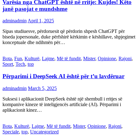
Varësia nga ChatGPT është në rritje: Kujdes! Këto
janë pasojat e mundshme
adminadmin
April 1, 2025
Sipas studiuesve, përdoruesit që përdorin shpesh ChatGPT për
biseda jopersonale, duke përfshirë kërkimin e këshillave, shpjegimet
konceptuale dhe ndihmën për…
Bota
,
Fun
,
Kulturë
,
Lajme
,
Më të fundit
,
Mister
,
Opinione
,
Rajoni
,
Sport
,
Tech
,
top
Përparimi i DeepSeek AI është për t’u lavdëruar
adminadmin
March 5, 2025
Suksesi i aplikacionit DeepSeek është një shembull i rritjes së
kompanive kineze të inteligjencës artificiale (AI). Përparimi i
aplikacionit kinez…
Bota
,
Kulturë
,
Lajme
,
Më të fundit
,
Mister
,
Opinione
,
Rajoni
,
Speciale
,
top
,
Uncategorized