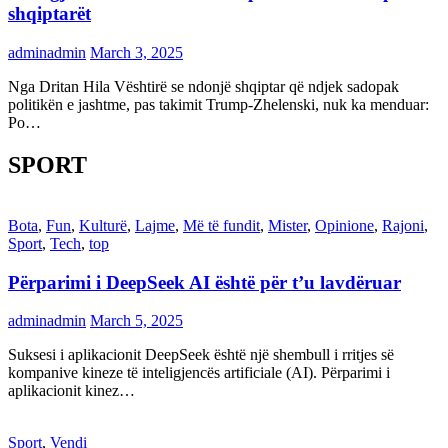
shqiptarët
adminadmin
March 3, 2025
Nga Dritan Hila Vështirë se ndonjë shqiptar që ndjek sadopak
politikën e jashtme, pas takimit Trump-Zhelenski, nuk ka menduar:
Po…
SPORT
Bota
,
Fun
,
Kulturë
,
Lajme
,
Më të fundit
,
Mister
,
Opinione
,
Rajoni
,
Sport
,
Tech
,
top
Përparimi i DeepSeek AI është për t’u lavdëruar
adminadmin
March 5, 2025
Suksesi i aplikacionit DeepSeek është një shembull i rritjes së
kompanive kineze të inteligjencës artificiale (AI). Përparimi i
aplikacionit kinez…
Sport
,
Vendi