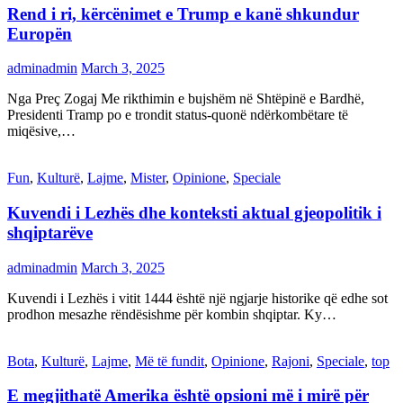
Rend i ri, kërcënimet e Trump e kanë shkundur
Europën
adminadmin
March 3, 2025
Nga Preç Zogaj Me rikthimin e bujshëm në Shtëpinë e Bardhë,
Presidenti Tramp po e trondit status-quonë ndërkombëtare të
miqësive,…
Fun
,
Kulturë
,
Lajme
,
Mister
,
Opinione
,
Speciale
Kuvendi i Lezhës dhe konteksti aktual gjeopolitik i
shqiptarëve
adminadmin
March 3, 2025
Kuvendi i Lezhës i vitit 1444 është një ngjarje historike që edhe sot
prodhon mesazhe rëndësishme për kombin shqiptar. Ky…
Bota
,
Kulturë
,
Lajme
,
Më të fundit
,
Opinione
,
Rajoni
,
Speciale
,
top
E megjithatë Amerika është opsioni më i mirë për