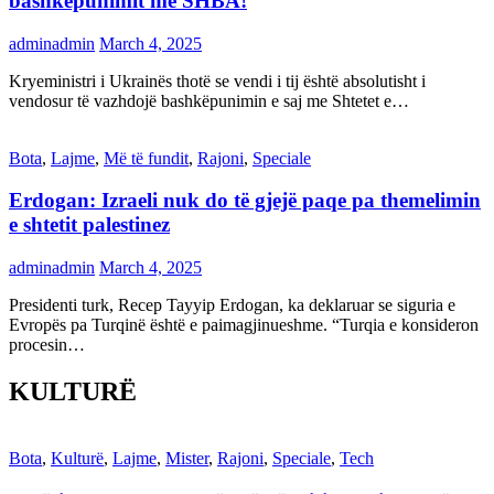
bashkëpunimit me SHBA!
adminadmin
March 4, 2025
Kryeministri i Ukrainës thotë se vendi i tij është absolutisht i
vendosur të vazhdojë bashkëpunimin e saj me Shtetet e…
Bota
,
Lajme
,
Më të fundit
,
Rajoni
,
Speciale
Erdogan: Izraeli nuk do të gjejë paqe pa themelimin
e shtetit palestinez
adminadmin
March 4, 2025
Presidenti turk, Recep Tayyip Erdogan, ka deklaruar se siguria e
Evropës pa Turqinë është e paimagjinueshme. “Turqia e konsideron
procesin…
KULTURË
Bota
,
Kulturë
,
Lajme
,
Mister
,
Rajoni
,
Speciale
,
Tech