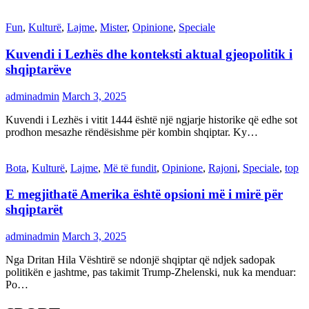
Fun
,
Kulturë
,
Lajme
,
Mister
,
Opinione
,
Speciale
Kuvendi i Lezhës dhe konteksti aktual gjeopolitik i
shqiptarëve
adminadmin
March 3, 2025
Kuvendi i Lezhës i vitit 1444 është një ngjarje historike që edhe sot
prodhon mesazhe rëndësishme për kombin shqiptar. Ky…
Bota
,
Kulturë
,
Lajme
,
Më të fundit
,
Opinione
,
Rajoni
,
Speciale
,
top
E megjithatë Amerika është opsioni më i mirë për
shqiptarët
adminadmin
March 3, 2025
Nga Dritan Hila Vështirë se ndonjë shqiptar që ndjek sadopak
politikën e jashtme, pas takimit Trump-Zhelenski, nuk ka menduar:
Po…