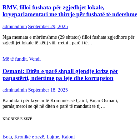
RMV, filloi fushata për zgjedhjet lokale,
kryeparlamentari me thirrje për fushatë të ndershme
adminadmin
September 29, 2025
Nga mesnata e mbrëmshme (29 shtator) filloi fushata zgjedhore për
zgjedhjet lokale të këtij viti, rrethi i parë i të…
Më të fundit
,
Vendi
Osmani: Ditën e parë shpall gjendje krize për
papastërti, ndërtime pa leje dhe korrupsion
adminadmin
September 18, 2025
Kandidati për kryetar të Komunës së Çairit, Bujar Osmani,
paralajmëroi se që në ditën e parë të mandatit të tij…
KRONIKË E ZEZË
Bota
,
Kronikë e zezë
,
Lajme
,
Rajoni