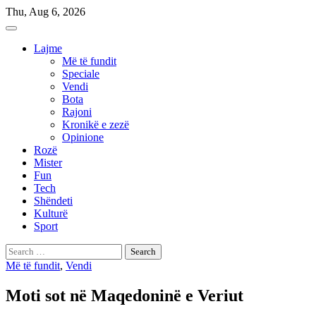
Skip
Thu, Aug 6, 2026
to
content
Lajme
Më të fundit
Speciale
Vendi
Bota
Rajoni
Kronikë e zezë
Opinione
Rozë
Mister
Fun
Tech
Shëndeti
Kulturë
Sport
Search
for:
Më të fundit
,
Vendi
Moti sot në Maqedoninë e Veriut