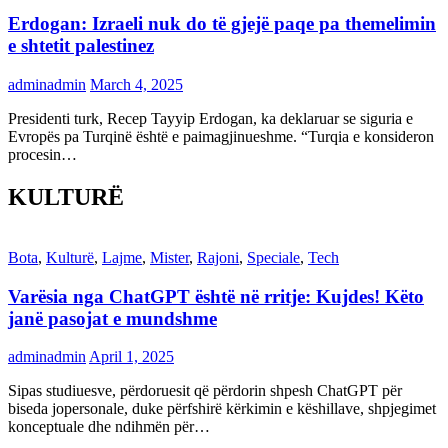
Erdogan: Izraeli nuk do të gjejë paqe pa themelimin
e shtetit palestinez
adminadmin
March 4, 2025
Presidenti turk, Recep Tayyip Erdogan, ka deklaruar se siguria e
Evropës pa Turqinë është e paimagjinueshme. “Turqia e konsideron
procesin…
KULTURË
Bota
,
Kulturë
,
Lajme
,
Mister
,
Rajoni
,
Speciale
,
Tech
Varësia nga ChatGPT është në rritje: Kujdes! Këto
janë pasojat e mundshme
adminadmin
April 1, 2025
Sipas studiuesve, përdoruesit që përdorin shpesh ChatGPT për
biseda jopersonale, duke përfshirë kërkimin e këshillave, shpjegimet
konceptuale dhe ndihmën për…