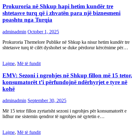
Prokuroria në Shkup hapi hetim kundër tre
shtetasve turq që i zhvatën para një biznesmeni
poashtu nga Turqia
adminadmin
October 1, 2025
Prokuroria Themelore Publike në Shkup ka nisur hetim kundër tre
shtetasve turq të cilët dyshohet se duke përdorur kërcënime për…
Lajme
,
Më të fundit
EMV: Sezoni i ngrohjes në Shkup fillon më 15 tetor,
konsumatorët t’i përfundojnë ndërhyrjet e tyre në
kohë
adminadmin
September 30, 2025
Më 15 tetor fillon zyrtarisht sezoni i ngrohjes për konsumatorët e
lidhur me sistemin qendror të ngrohjes në qytetin e…
Lajme
,
Më të fundit