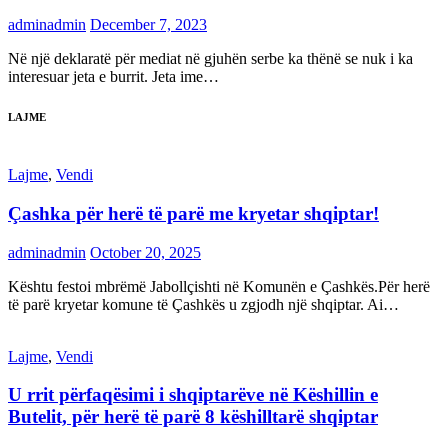
adminadmin
December 7, 2023
Në një deklaratë për mediat në gjuhën serbe ka thënë se nuk i ka
interesuar jeta e burrit. Jeta ime…
LAJME
Lajme
,
Vendi
Çashka për herë të parë me kryetar shqiptar!
adminadmin
October 20, 2025
Kështu festoi mbrëmë Jabollçishti në Komunën e Çashkës.Për herë
të parë kryetar komune të Çashkës u zgjodh një shqiptar. Ai…
Lajme
,
Vendi
U rrit përfaqësimi i shqiptarëve në Këshillin e
Butelit, për herë të parë 8 këshilltarë shqiptar