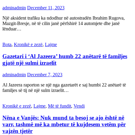
adminadmin
December 11, 2023
Një aksident trafiku ka ndodhur në autostradën Ibrahim Rugova,
Mazgit-Bresje, në të cilin janë përfshirë 14 automjete dhe janë
lënduar…
Bota
,
Kronikë e zezë
,
Lajme
Gazetari i ‘Al Jazeera’ humb 22 anëtarë të familjes
gjatë një sulmi izraelit
adminadmin
December 7, 2023
Al Jazeera raporton se një nga gazetarët e saj humbi 22 anëtarë të
familjes së tij në një sulm izraelit…
Kronikë e zezë
,
Lajme
,
Më të fundit
,
Vendi
Nëna e Vanjës: Nuk mund ta besoj se ajo është në
varr, tashmë më ka mbetur të kujdesem vetëm për
vajzën tjetër