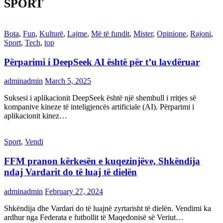
SPORT
Bota
,
Fun
,
Kulturë
,
Lajme
,
Më të fundit
,
Mister
,
Opinione
,
Rajoni
,
Sport
,
Tech
,
top
Përparimi i DeepSeek AI është për t’u lavdëruar
adminadmin
March 5, 2025
Suksesi i aplikacionit DeepSeek është një shembull i rritjes së
kompanive kineze të inteligjencës artificiale (AI). Përparimi i
aplikacionit kinez…
Sport
,
Vendi
FFM pranon kërkesën e kuqezinjëve, Shkëndija
ndaj Vardarit do të luaj të dielën
adminadmin
February 27, 2024
Shkëndija dhe Vardari do të luajnë zyrtarisht të dielën. Vendimi ka
ardhur nga Federata e futbollit të Maqedonisë së Veriut…