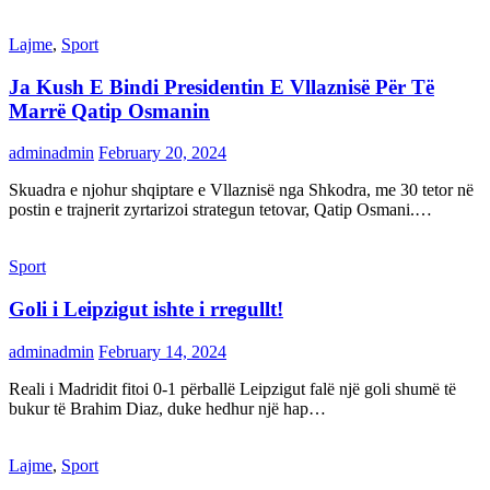
Lajme
,
Sport
Ja Kush E Bindi Presidentin E Vllaznisë Për Të
Marrë Qatip Osmanin
adminadmin
February 20, 2024
Skuadra e njohur shqiptare e Vllaznisë nga Shkodra, me 30 tetor në
postin e trajnerit zyrtarizoi strategun tetovar, Qatip Osmani.…
Sport
Goli i Leipzigut ishte i rregullt!
adminadmin
February 14, 2024
Reali i Madridit fitoi 0-1 përballë Leipzigut falë një goli shumë të
bukur të Brahim Diaz, duke hedhur një hap…
Lajme
,
Sport