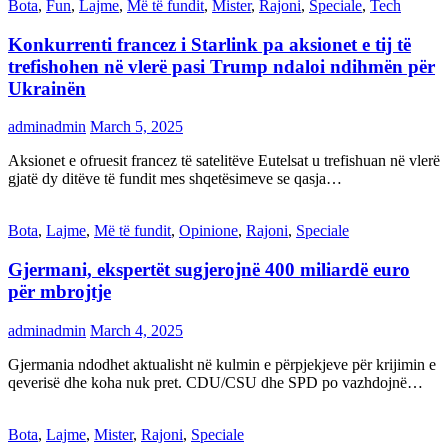
Bota
,
Fun
,
Lajme
,
Më të fundit
,
Mister
,
Rajoni
,
Speciale
,
Tech
Konkurrenti francez i Starlink pa aksionet e tij të
trefishohen në vlerë pasi Trump ndaloi ndihmën për
Ukrainën
adminadmin
March 5, 2025
Aksionet e ofruesit francez të satelitëve Eutelsat u trefishuan në vlerë
gjatë dy ditëve të fundit mes shqetësimeve se qasja…
Bota
,
Lajme
,
Më të fundit
,
Opinione
,
Rajoni
,
Speciale
Gjermani, ekspertët sugjerojnë 400 miliardë euro
për mbrojtje
adminadmin
March 4, 2025
Gjermania ndodhet aktualisht në kulmin e përpjekjeve për krijimin e
qeverisë dhe koha nuk pret. CDU/CSU dhe SPD po vazhdojnë…
Bota
,
Lajme
,
Mister
,
Rajoni
,
Speciale