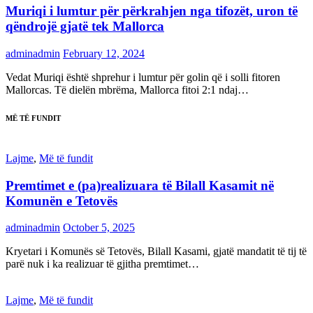
Muriqi i lumtur për përkrahjen nga tifozët, uron të
qëndrojë gjatë tek Mallorca
adminadmin
February 12, 2024
Vedat Muriqi është shprehur i lumtur për golin që i solli fitoren
Mallorcas. Të dielën mbrëma, Mallorca fitoi 2:1 ndaj…
MË TË FUNDIT
Lajme
,
Më të fundit
Premtimet e (pa)realizuara të Bilall Kasamit në
Komunën e Tetovës
adminadmin
October 5, 2025
Kryetari i Komunës së Tetovës, Bilall Kasami, gjatë mandatit të tij të
parë nuk i ka realizuar të gjitha premtimet…
Lajme
,
Më të fundit