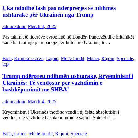
Çka ndodhë tash pas ndërprerjes së ndihmës
ushtarake për Ukrainën nga Trump
adminadmin
March 4, 2025
Pas takimit të liderëve evropianë në Londër, francezët dhe britanikët
kanë hartuar një plan paqeje për luftën në Ukrainë, të…
Bota
,
Kronikë e zezë
,
Lajme
,
Më të fundit
,
Mister
,
Rajoni
,
Speciale
,
top
Trump ndërpreu ndihmën ushtarake, kryeministri i
Ukrainës: Të vendosur për vazhdimin e
bashkëpunimit me SHBA!
adminadmin
March 4, 2025
Kryeministri i Ukrainës thotë se vendi i tij është absolutisht i
vendosur të vazhdojë bashkëpunimin e saj me Shtetet e…
Bota
,
Lajme
,
Më të fundit
,
Rajoni
,
Speciale