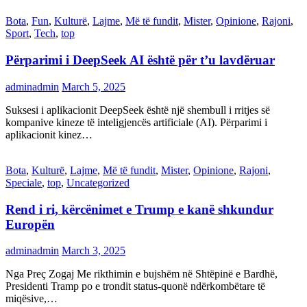
Bota
,
Fun
,
Kulturë
,
Lajme
,
Më të fundit
,
Mister
,
Opinione
,
Rajoni
,
Sport
,
Tech
,
top
Përparimi i DeepSeek AI është për t’u lavdëruar
adminadmin
March 5, 2025
Suksesi i aplikacionit DeepSeek është një shembull i rritjes së
kompanive kineze të inteligjencës artificiale (AI). Përparimi i
aplikacionit kinez…
Bota
,
Kulturë
,
Lajme
,
Më të fundit
,
Mister
,
Opinione
,
Rajoni
,
Speciale
,
top
,
Uncategorized
Rend i ri, kërcënimet e Trump e kanë shkundur
Europën
adminadmin
March 3, 2025
Nga Preç Zogaj Me rikthimin e bujshëm në Shtëpinë e Bardhë,
Presidenti Tramp po e trondit status-quonë ndërkombëtare të
miqësive,…