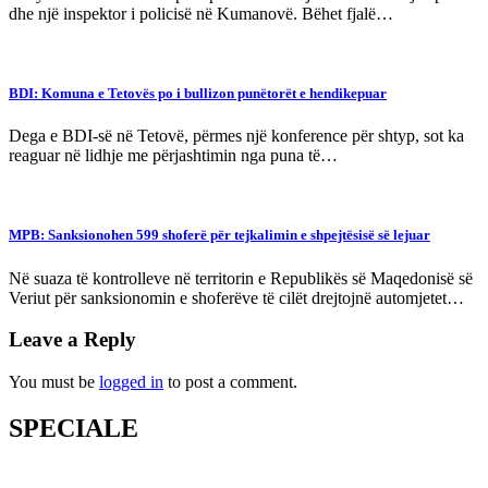
dhe një inspektor i policisë në Kumanovë. Bëhet fjalë…
BDI: Komuna e Tetovës po i bullizon punëtorët e hendikepuar
Dega e BDI-së në Tetovë, përmes një konference për shtyp, sot ka
reaguar në lidhje me përjashtimin nga puna të…
MPB: Sanksionohen 599 shoferë për tejkalimin e shpejtësisë së lejuar
Në suaza të kontrolleve në territorin e Republikës së Maqedonisë së
Veriut për sanksionomin e shoferëve të cilët drejtojnë automjetet…
Leave a Reply
You must be
logged in
to post a comment.
SPECIALE