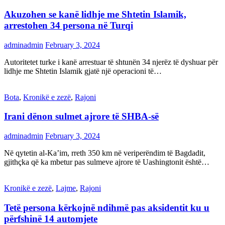
Akuzohen se kanë lidhje me Shtetin Islamik,
arrestohen 34 persona në Turqi
adminadmin
February 3, 2024
Autoritetet turke i kanë arrestuar të shtunën 34 njerëz të dyshuar për
lidhje me Shtetin Islamik gjatë një operacioni të…
Bota
,
Kronikë e zezë
,
Rajoni
Irani dënon sulmet ajrore të SHBA-së
adminadmin
February 3, 2024
Në qytetin al-Ka’im, rreth 350 km në veriperëndim të Bagdadit,
gjithçka që ka mbetur pas sulmeve ajrore të Uashingtonit është…
Kronikë e zezë
,
Lajme
,
Rajoni
Tetë persona kërkojnë ndihmë pas aksidentit ku u
përfshinë 14 automjete