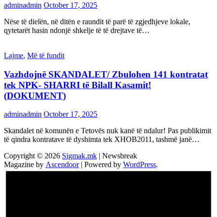
adminadmin
October 17, 2025
Nëse të dielën, në ditën e raundit të parë të zgjedhjeve lokale,
qytetarët hasin ndonjë shkelje të të drejtave të…
Lajme
,
Më të fundit
Vazhdojnē SKANDALET/ Zbulohen 141 kontratat
tek NPK- SHARRI të Bilall Kasamit!
(DOKUMENT)
adminadmin
October 17, 2025
Skandalet në komunën e Tetovës nuk kanë të ndalur! Pas publikimit
të qindra kontratave të dyshimta tek XHOB2011, tashmë janë…
Copyright © 2026
Sigmak.mk
| Newsbreak
Magazine by
Ascendoor
| Powered by
WordPress
.