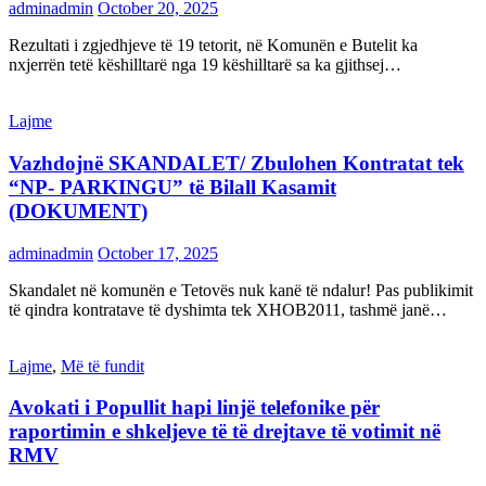
adminadmin
October 20, 2025
Rezultati i zgjedhjeve të 19 tetorit, në Komunën e Butelit ka
nxjerrën tetë këshilltarë nga 19 këshilltarë sa ka gjithsej…
Lajme
Vazhdojnë SKANDALET/ Zbulohen Kontratat tek
“NP- PARKINGU” të Bilall Kasamit
(DOKUMENT)
adminadmin
October 17, 2025
Skandalet në komunën e Tetovës nuk kanë të ndalur! Pas publikimit
të qindra kontratave të dyshimta tek XHOB2011, tashmë janë…
Lajme
,
Më të fundit
Avokati i Popullit hapi linjë telefonike për
raportimin e shkeljeve të të drejtave të votimit në
RMV