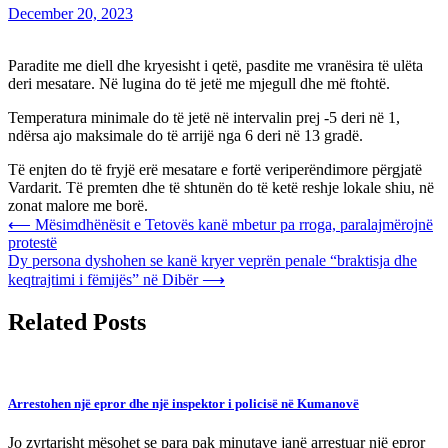
December 20, 2023
Paradite me diell dhe kryesisht i qetë, pasdite me vranësira të ulëta
deri mesatare. Në lugina do të jetë me mjegull dhe më ftohtë.
Temperatura minimale do të jetë në intervalin prej -5 deri në 1,
ndërsa ajo maksimale do të arrijë nga 6 deri në 13 gradë.
Të enjten do të fryjë erë mesatare e fortë veriperëndimore përgjatë
Vardarit. Të premten dhe të shtunën do të ketë reshje lokale shiu, në
zonat malore me borë.
Post
⟵
Mësimdhënësit e Tetovës kanë mbetur pa rroga, paralajmërojnë
protestë
navigation
Dy persona dyshohen se kanë kryer veprën penale “braktisja dhe
keqtrajtimi i fëmijës” në Dibër
⟶
Related Posts
Arrestohen një epror dhe një inspektor i policisë në Kumanovë
Jo zyrtarisht mësohet se para pak minutave janë arrestuar një epror