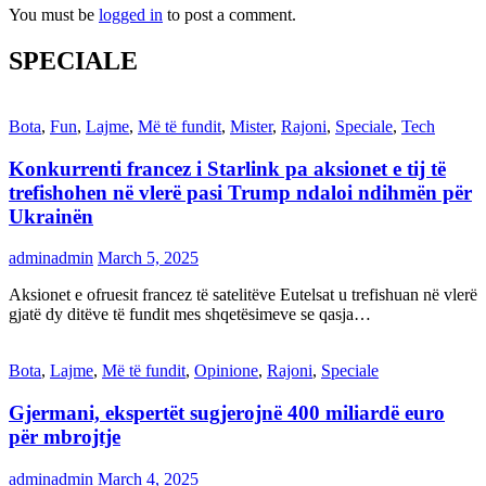
You must be
logged in
to post a comment.
SPECIALE
Bota
,
Fun
,
Lajme
,
Më të fundit
,
Mister
,
Rajoni
,
Speciale
,
Tech
Konkurrenti francez i Starlink pa aksionet e tij të
trefishohen në vlerë pasi Trump ndaloi ndihmën për
Ukrainën
adminadmin
March 5, 2025
Aksionet e ofruesit francez të satelitëve Eutelsat u trefishuan në vlerë
gjatë dy ditëve të fundit mes shqetësimeve se qasja…
Bota
,
Lajme
,
Më të fundit
,
Opinione
,
Rajoni
,
Speciale
Gjermani, ekspertët sugjerojnë 400 miliardë euro
për mbrojtje
adminadmin
March 4, 2025