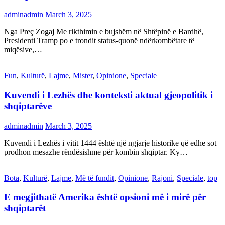
adminadmin
March 3, 2025
Nga Preç Zogaj Me rikthimin e bujshëm në Shtëpinë e Bardhë,
Presidenti Tramp po e trondit status-quonë ndërkombëtare të
miqësive,…
Fun
,
Kulturë
,
Lajme
,
Mister
,
Opinione
,
Speciale
Kuvendi i Lezhës dhe konteksti aktual gjeopolitik i
shqiptarëve
adminadmin
March 3, 2025
Kuvendi i Lezhës i vitit 1444 është një ngjarje historike që edhe sot
prodhon mesazhe rëndësishme për kombin shqiptar. Ky…
Bota
,
Kulturë
,
Lajme
,
Më të fundit
,
Opinione
,
Rajoni
,
Speciale
,
top
E megjithatë Amerika është opsioni më i mirë për
shqiptarët