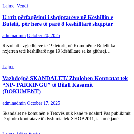
Lajme
,
Vendi
U rrit përfaqësimi i shqiptarëve në Këshillin e
Butelit, për herë të parë 8 këshilltarë shqiptar
adminadmin
October 20, 2025
Rezultati i zgjedhjeve të 19 tetorit, në Komunën e Butelit ka
nxjerrën tetë këshilltarë nga 19 këshilltarë sa ka gjithsej…
Lajme
Vazhdojnë SKANDALET/ Zbulohen Kontratat tek
“NP- PARKINGU” të Bilall Kasamit
(DOKUMENT)
adminadmin
October 17, 2025
Skandalet në komunën e Tetovës nuk kanë të ndalur! Pas publikimit
të qindra kontratave të dyshimta tek XHOB2011, tashmë janë…