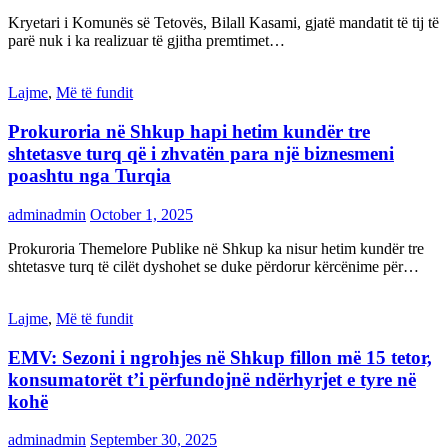
Kryetari i Komunës së Tetovës, Bilall Kasami, gjatë mandatit të tij të
parë nuk i ka realizuar të gjitha premtimet…
Lajme
,
Më të fundit
Prokuroria në Shkup hapi hetim kundër tre
shtetasve turq që i zhvatën para një biznesmeni
poashtu nga Turqia
adminadmin
October 1, 2025
Prokuroria Themelore Publike në Shkup ka nisur hetim kundër tre
shtetasve turq të cilët dyshohet se duke përdorur kërcënime për…
Lajme
,
Më të fundit
EMV: Sezoni i ngrohjes në Shkup fillon më 15 tetor,
konsumatorët t’i përfundojnë ndërhyrjet e tyre në
kohë
adminadmin
September 30, 2025