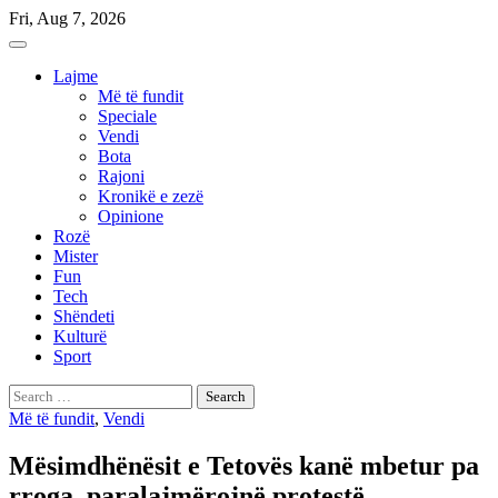
Skip
Fri, Aug 7, 2026
to
content
Lajme
Më të fundit
Speciale
Vendi
Bota
Rajoni
Kronikë e zezë
Opinione
Rozë
Mister
Fun
Tech
Shëndeti
Kulturë
Sport
Search
for:
Më të fundit
,
Vendi
Mësimdhënësit e Tetovës kanë mbetur pa
rroga, paralajmërojnë protestë