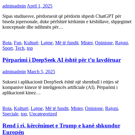
adminadmin
April 1, 2025
Sipas studiuesve, përdoruesit që përdorin shpesh ChatGPT për
biseda jopersonale, duke përfshirë kërkimin e këshillave, shpjegimet
konceptuale dhe ndihmën për…
Bota
,
Fun
,
Kulturë
,
Lajme
,
Më të fundit
,
Mister
,
Opinione
,
Rajoni
,
Sport
,
Tech
,
top
Përparimi i DeepSeek AI është për t’u lavdëruar
adminadmin
March 5, 2025
Suksesi i aplikacionit DeepSeek është një shembull i rritjes së
kompanive kineze të inteligjencës artificiale (AI). Përparimi i
aplikacionit kinez…
Bota
,
Kulturë
,
Lajme
,
Më të fundit
,
Mister
,
Opinione
,
Rajoni
,
Speciale
,
top
,
Uncategorized
Rend i ri, kërcënimet e Trump e kanë shkundur
Europën