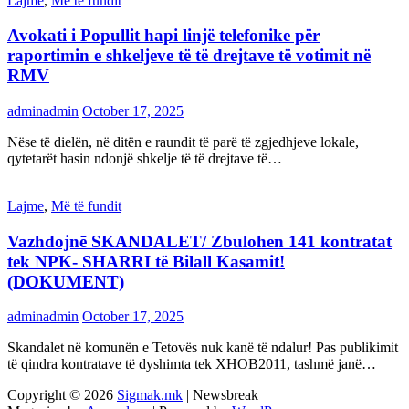
Lajme
,
Më të fundit
Avokati i Popullit hapi linjë telefonike për
raportimin e shkeljeve të të drejtave të votimit në
RMV
adminadmin
October 17, 2025
Nëse të dielën, në ditën e raundit të parë të zgjedhjeve lokale,
qytetarët hasin ndonjë shkelje të të drejtave të…
Lajme
,
Më të fundit
Vazhdojnē SKANDALET/ Zbulohen 141 kontratat
tek NPK- SHARRI të Bilall Kasamit!
(DOKUMENT)
adminadmin
October 17, 2025
Skandalet në komunën e Tetovës nuk kanë të ndalur! Pas publikimit
të qindra kontratave të dyshimta tek XHOB2011, tashmë janë…
Copyright © 2026
Sigmak.mk
| Newsbreak