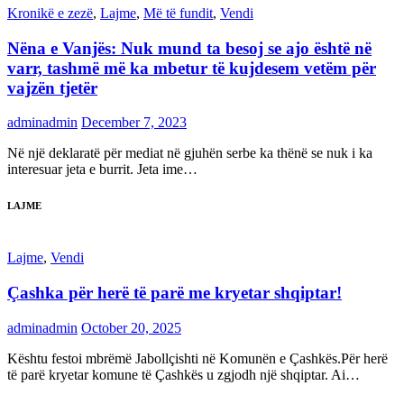
Kronikë e zezë
,
Lajme
,
Më të fundit
,
Vendi
Nëna e Vanjës: Nuk mund ta besoj se ajo është në
varr, tashmë më ka mbetur të kujdesem vetëm për
vajzën tjetër
adminadmin
December 7, 2023
Në një deklaratë për mediat në gjuhën serbe ka thënë se nuk i ka
interesuar jeta e burrit. Jeta ime…
LAJME
Lajme
,
Vendi
Çashka për herë të parë me kryetar shqiptar!
adminadmin
October 20, 2025
Kështu festoi mbrëmë Jabollçishti në Komunën e Çashkës.Për herë
të parë kryetar komune të Çashkës u zgjodh një shqiptar. Ai…