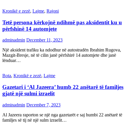
Kronikë e zezë
,
Lajme
,
Rajoni
Tetë persona kërkojnë ndihmë pas aksidentit ku u
përfshinë 14 automjete
adminadmin
December 11, 2023
Një aksident trafiku ka ndodhur në autostradën Ibrahim Rugova,
Mazgit-Bresje, në të cilin janë përfshirë 14 automjete dhe janë
lënduar…
Bota
,
Kronikë e zezë
,
Lajme
Gazetari i ‘Al Jazeera’ humb 22 anëtarë të familjes
gjatë një sulmi izraelit
adminadmin
December 7, 2023
Al Jazeera raporton se një nga gazetarët e saj humbi 22 anëtarë të
familjes së tij në një sulm izraelit…