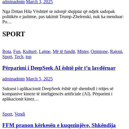
adminadmin
March 3, 2025
Nga Dritan Hila Vështirë se ndonjë shqiptar që ndjek sadopak
politikën e jashtme, pas takimit Trump-Zhelenski, nuk ka menduar:
Po…
SPORT
Bota
,
Fun
,
Kulturë
,
Lajme
,
Më të fundit
,
Mister
,
Opinione
,
Rajoni
,
Sport
,
Tech
,
top
Përparimi i DeepSeek AI është për t’u lavdëruar
adminadmin
March 5, 2025
Suksesi i aplikacionit DeepSeek është një shembull i rritjes së
kompanive kineze të inteligjencës artificiale (AI). Përparimi i
aplikacionit kinez…
Sport
,
Vendi
FFM pranon kërkesën e kuqezinjëve, Shkëndija