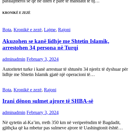
paralajmëroi se që në ditën e parë të mandatit të tij…
KRONIKË E ZEZË
Bota
,
Kronikë e zezë
,
Lajme
,
Rajoni
Akuzohen se kanë lidhje me Shtetin Islamik,
arrestohen 34 persona në Turqi
adminadmin
February 3, 2024
Autoritetet turke i kanë arrestuar të shtunën 34 njerëz të dyshuar për
lidhje me Shtetin Islamik gjatë një operacioni të…
Bota
,
Kronikë e zezë
,
Rajoni
Irani dënon sulmet ajrore të SHBA-së
adminadmin
February 3, 2024
Në qytetin al-Ka’im, rreth 350 km në veriperëndim të Bagdadit,
gjithçka që ka mbetur pas sulmeve ajrore të Uashingtonit është…