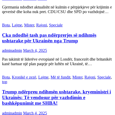
Gjermania ndodhet aktualisht në kulmin e përpjekjeve për krijimin e
qeverisë dhe koha nuk pret. CDU/CSU dhe SPD po vazhdojnë…
Bota
,
Lajme
,
Mister
,
Rajoni
,
Speciale
Çka ndodhë tash pas ndërprerjes së ndihmës
ushtarake për Ukrainën nga Trump
adminadmin
March 4, 2025
Pas takimit të liderëve evropianë në Londër, francezët dhe britanikët
kanë hartuar një plan paqeje për luftën në Ukrainë, të…
Bota
,
Kronikë e zezë
,
Lajme
,
Më të fundit
,
Mister
,
Rajoni
,
Speciale
,
top
Trump ndërpreu ndihmën ushtarake, kryeministri i
Ukrainës: Të vendosur për vazhdimin e
bashkëpunimit me SHBA!
adminadmin
March 4, 2025