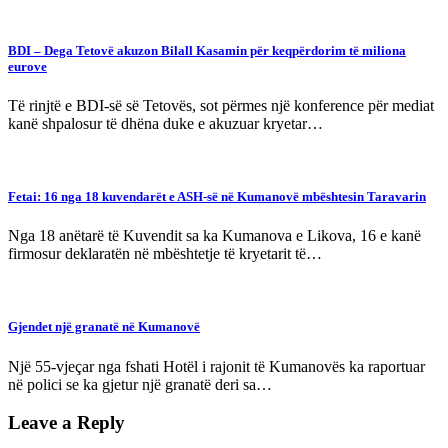
BDI – Dega Tetovë akuzon Bilall Kasamin për keqpërdorim të miliona
eurove
Të rinjtë e BDI-së së Tetovës, sot përmes një konference për mediat
kanë shpalosur të dhëna duke e akuzuar kryetar…
Fetai: 16 nga 18 kuvendarët e ASH-së në Kumanovë mbështesin Taravarin
Nga 18 anëtarë të Kuvendit sa ka Kumanova e Likova, 16 e kanë
firmosur deklaratën në mbështetje të kryetarit të…
Gjendet një granatë në Kumanovë
Një 55-vjeçar nga fshati Hotël i rajonit të Kumanovës ka raportuar
në polici se ka gjetur një granatë deri sa…
Leave a Reply