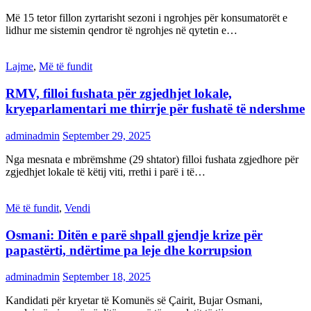
Më 15 tetor fillon zyrtarisht sezoni i ngrohjes për konsumatorët e
lidhur me sistemin qendror të ngrohjes në qytetin e…
Lajme
,
Më të fundit
RMV, filloi fushata për zgjedhjet lokale,
kryeparlamentari me thirrje për fushatë të ndershme
adminadmin
September 29, 2025
Nga mesnata e mbrëmshme (29 shtator) filloi fushata zgjedhore për
zgjedhjet lokale të këtij viti, rrethi i parë i të…
Më të fundit
,
Vendi
Osmani: Ditën e parë shpall gjendje krize për
papastërti, ndërtime pa leje dhe korrupsion
adminadmin
September 18, 2025
Kandidati për kryetar të Komunës së Çairit, Bujar Osmani,