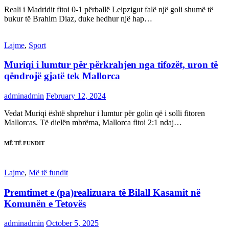
Reali i Madridit fitoi 0-1 përballë Leipzigut falë një goli shumë të
bukur të Brahim Diaz, duke hedhur një hap…
Lajme
,
Sport
Muriqi i lumtur për përkrahjen nga tifozët, uron të
qëndrojë gjatë tek Mallorca
adminadmin
February 12, 2024
Vedat Muriqi është shprehur i lumtur për golin që i solli fitoren
Mallorcas. Të dielën mbrëma, Mallorca fitoi 2:1 ndaj…
MË TË FUNDIT
Lajme
,
Më të fundit
Premtimet e (pa)realizuara të Bilall Kasamit në
Komunën e Tetovës
adminadmin
October 5, 2025