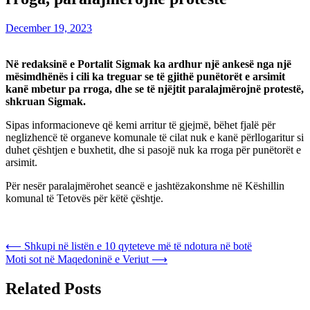
December 19, 2023
Në redaksinë e Portalit Sigmak ka ardhur një ankesë nga një
mësimdhënës i cili ka treguar se të gjithë punëtorët e arsimit
kanë mbetur pa rroga, dhe se të njëjtit paralajmërojnë protestë,
shkruan Sigmak.
Sipas informacioneve që kemi arritur të gjejmë, bëhet fjalë për
neglizhencë të organeve komunale të cilat nuk e kanë përllogaritur si
duhet çështjen e buxhetit, dhe si pasojë nuk ka rroga për punëtorët e
arsimit.
Për nesër paralajmërohet seancë e jashtëzakonshme në Këshillin
komunal të Tetovës për këtë çështje.
Post
⟵
Shkupi në listën e 10 qyteteve më të ndotura në botë
Moti sot në Maqedoninë e Veriut
⟶
navigation
Related Posts