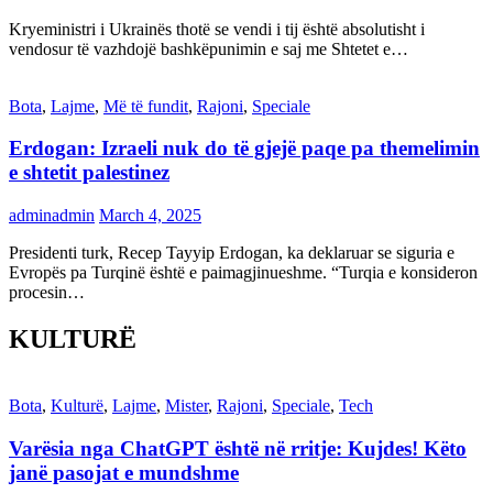
Kryeministri i Ukrainës thotë se vendi i tij është absolutisht i
vendosur të vazhdojë bashkëpunimin e saj me Shtetet e…
Bota
,
Lajme
,
Më të fundit
,
Rajoni
,
Speciale
Erdogan: Izraeli nuk do të gjejë paqe pa themelimin
e shtetit palestinez
adminadmin
March 4, 2025
Presidenti turk, Recep Tayyip Erdogan, ka deklaruar se siguria e
Evropës pa Turqinë është e paimagjinueshme. “Turqia e konsideron
procesin…
KULTURË
Bota
,
Kulturë
,
Lajme
,
Mister
,
Rajoni
,
Speciale
,
Tech
Varësia nga ChatGPT është në rritje: Kujdes! Këto
janë pasojat e mundshme