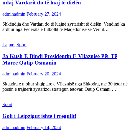
ndaj Vardarit do të luaj të dielën
adminadmin
February 27, 2024
Shkëndija dhe Vardari do të luajnë zyrtarisht të dielën. Vendimi ka
ardhur nga Federata e futbollit të Maqedonisë së Veriut…
Lajme
,
Sport
Ja Kush E Bindi Presidentin E Vllaznisë Për Të
Marrë Qatip Osmanin
adminadmin
February 20, 2024
Skuadra e njohur shqiptare e Vllaznisë nga Shkodra, me 30 tetor në
postin e trajnerit zyrtarizoi strategun tetovar, Qatip Osmani.…
Sport
Goli i Leipzigut ishte i rregullt!
adminadmin
February 14, 2024