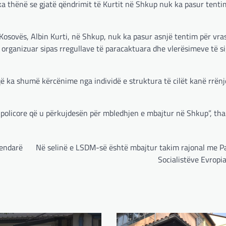
a thënë se gjatë qëndrimit të Kurtit në Shkup nuk ka pasur tenti
 Kosovës, Albin Kurti, në Shkup, nuk ka pasur asnjë tentim për vrasj
 e organizuar sipas rregullave të paracaktuara dhe vlerësimeve të si
që ka shumë kërcënime nga individë e struktura të cilët kanë rrënj
 policore që u përkujdesën për mbledhjen e mbajtur në Shkup”, tha 
vendarë
Në selinë e LSDM-së është mbajtur takim rajonal me Pa
Socialistëve Evropi