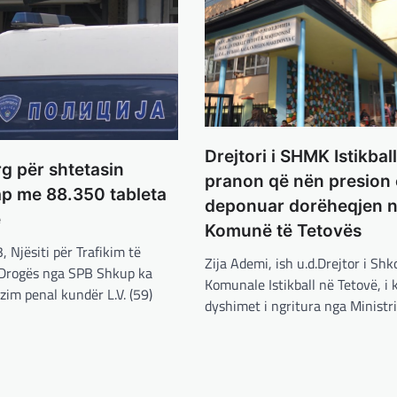
Drejtori i SHMK Istikball
rg për shtetasin
pranon që nën presion 
ap me 88.350 tableta
deponuar dorëheqjen 
e
Komunë të Tetovës
 Njësiti për Trafikim të
Zija Ademi, ish u.d.Drejtor i Shko
 Drogës nga SPB Shkup ka
Komunale Istikball në Tetovë, i 
ëzim penal kundër L.V. (59)
dyshimet i ngritura nga Ministri