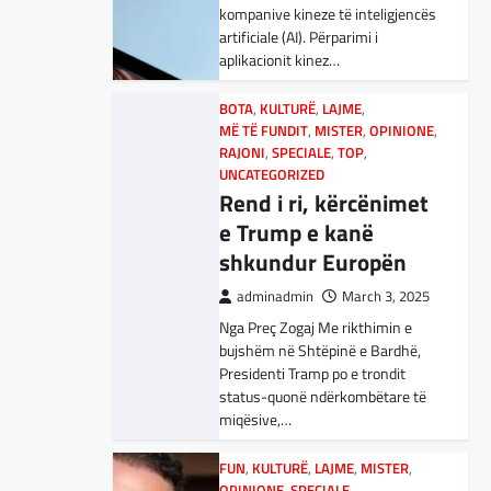
adminadmin
March 5, 2025
kompanive kineze të inteligjencës
Maqedonisë së Veriut…
Aksionet e ofruesit francez të
artificiale (AI). Përparimi i
satelitëve Eutelsat u trefishuan
aplikacionit kinez…
LAJME
,
SPORT
në vlerë gjatë dy ditëve të fundit
Ja Kush E Bindi
mes shqetësimeve se qasja…
BOTA
,
KULTURË
,
LAJME
,
Presidentin E
MË TË FUNDIT
,
MISTER
,
OPINIONE
,
Vllaznisë Për Të
BOTA
RAJONI
,
LAJME
,
SPECIALE
,
MË TË FUNDIT
,
TOP
,
,
OPINIONE
UNCATEGORIZED
Marrë Qatip Osmanin
,
RAJONI
,
SPECIALE
Gjermani, ekspertët
Rend i ri, kërcënimet
adminadmin
February 20,
sugjerojnë 400
e Trump e kanë
2024
miliardë euro për
shkundur Europën
Skuadra e njohur shqiptare e
mbrojtje
Vllaznisë nga Shkodra, me 30
adminadmin
March 3, 2025
tetor në postin e trajnerit
Nga Preç Zogaj Me rikthimin e
adminadmin
March 4, 2025
zyrtarizoi strategun tetovar, Qatip
bujshëm në Shtëpinë e Bardhë,
Gjermania ndodhet aktualisht në
Osmani.…
Presidenti Tramp po e trondit
kulmin e përpjekjeve për krijimin e
status-quonë ndërkombëtare të
qeverisë dhe koha nuk pret.
SPORT
miqësive,…
CDU/CSU dhe SPD po
Goli i Leipzigut ishte i
vazhdojnë…
rregullt!
FUN
,
KULTURË
,
LAJME
,
MISTER
,
OPINIONE
,
SPECIALE