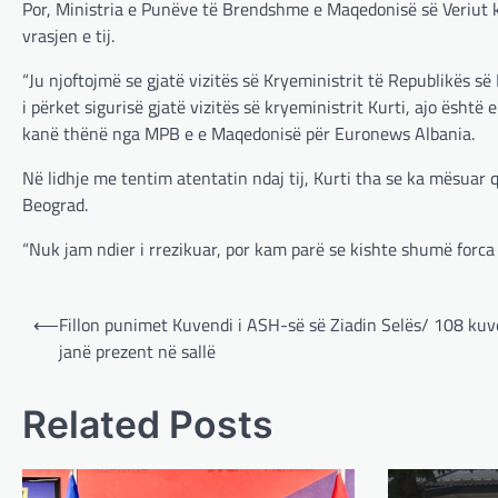
Por, Ministria e Punëve të Brendshme e Maqedonisë së Veriut k
vrasjen e tij.
“Ju njoftojmë se gjatë vizitës së Kryeministrit të Republikës së
i përket sigurisë gjatë vizitës së kryeministrit Kurti, ajo është
kanë thënë nga MPB e e Maqedonisë për Euronews Albania.
Në lidhje me tentim atentatin ndaj tij, Kurti tha se ka mësuar 
Beograd.
“Nuk jam ndier i rrezikuar, por kam parë se kishte shumë forca
Post
⟵
Fillon punimet Kuvendi i ASH-së së Ziadin Selës/ 108 ku
navigation
janë prezent në sallë
Related Posts