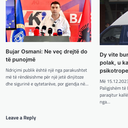
Bujar Osmani: Ne veç drejtë do
Dy vite bu
të punojmë
polak, u k
Ndriçimi publik është një nga parakushtet
psikotrop
më të rëndësishme për një jetë dinjitoze
Më 15.12.2023,
dhe sigurinë e qytetarëve, por gjendja në…
Paligjshëm të
paraqitur kall
nga…
Leave a Reply