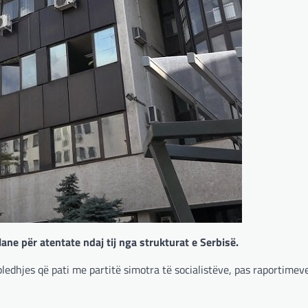
lane për atentate ndaj tij nga strukturat e Serbisë.
ledhjes që pati me partitë simotra të socialistëve, pas raportimev