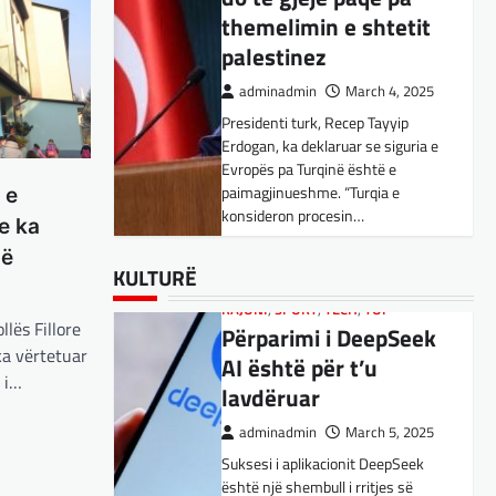
Kujdes! Këto janë
themelimin e shtetit
pasojat e mundshme
palestinez
adminadmin
April 1, 2025
adminadmin
March 4, 2025
Sipas studiuesve, përdoruesit që
Presidenti turk, Recep Tayyip
përdorin shpesh ChatGPT për
Erdogan, ka deklaruar se siguria e
biseda jopersonale, duke
Evropës pa Turqinë është e
përfshirë kërkimin e këshillave,
SPORT
,
VENDI
paimagjinueshme. “Turqia e
shpjegimet konceptuale dhe
 e
FFM pranon
konsideron procesin…
ndihmën për…
e ka
kërkesën e
në
kuqezinjëve,
BOTA
BOTA
,
,
FUN
FUN
,
,
LAJME
KULTURË
,
MË TË FUNDIT
,
LAJME
,
,
KULTURË
MISTER
MË TË FUNDIT
,
RAJONI
,
MISTER
,
SPECIALE
,
OPINIONE
,
TECH
,
Shkëndija ndaj
Konkurrenti francez i
RAJONI
,
SPORT
,
TECH
,
TOP
Vardarit do të luaj të
llës Fillore
Përparimi i DeepSeek
Starlink pa aksionet e
dielën
ka vërtetuar
AI është për t’u
tij të trefishohen në
 i…
lavdëruar
adminadmin
February 27,
vlerë pasi Trump
2024
ndaloi ndihmën për
adminadmin
March 5, 2025
Shkëndija dhe Vardari do të luajnë
Ukrainën
Suksesi i aplikacionit DeepSeek
zyrtarisht të dielën. Vendimi ka
është një shembull i rritjes së
ardhur nga Federata e futbollit të