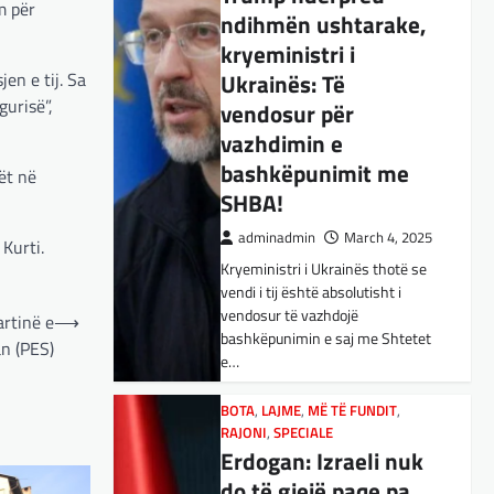
m për
ndihmën ushtarake,
BOTA
,
KULTURË
,
LAJME
,
MË TË FUNDIT
,
OPINIONE
,
RAJONI
,
kryeministri i
SPECIALE
,
TOP
en e tij. Sa
Ukrainës: Të
E megjithatë
gurisë”,
vendosur për
Amerika është
vazhdimin e
opsioni më i mirë për
bashkëpunimit me
shqiptarët
ët në
SHBA!
adminadmin
March 3, 2025
adminadmin
March 4, 2025
Kurti.
Nga Dritan Hila Vështirë se
Kryeministri i Ukrainës thotë se
ndonjë shqiptar që ndjek sadopak
vendi i tij është absolutisht i
politikën e jashtme, pas takimit
vendosur të vazhdojë
Trump-Zhelenski, nuk ka
rtinë e
⟶
bashkëpunimin e saj me Shtetet
menduar: Po…
an (PES)
e…
BOTA
,
KULTURË
,
LAJME
,
MISTER
,
RAJONI
,
SPECIALE
,
TECH
BOTA
,
LAJME
,
MË TË FUNDIT
,
Varësia nga ChatGPT
RAJONI
,
SPECIALE
Erdogan: Izraeli nuk
është në rritje:
do të gjejë paqe pa