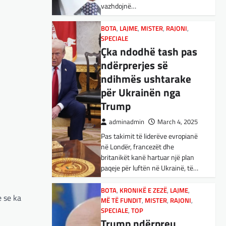
vazhdojnë…
Nga Preç Zogaj Me rikthimin e
bujshëm në Shtëpinë e Bardhë,
BOTA
,
LAJME
,
MISTER
,
RAJONI
,
Presidenti Tramp po e trondit
SPECIALE
status-quonë ndërkombëtare të
Çka ndodhë tash pas
miqësive,…
ndërprerjes së
ndihmës ushtarake
FUN
,
KULTURË
,
LAJME
,
MISTER
,
OPINIONE
,
SPECIALE
për Ukrainën nga
Kuvendi i Lezhës dhe
Trump
konteksti aktual
adminadmin
March 4, 2025
gjeopolitik i
Pas takimit të liderëve evropianë
shqiptarëve
në Londër, francezët dhe
adminadmin
March 3, 2025
britanikët kanë hartuar një plan
paqeje për luftën në Ukrainë, të…
Kuvendi i Lezhës i vitit 1444
është një ngjarje historike që
edhe sot prodhon mesazhe
BOTA
,
KRONIKË E ZEZË
,
LAJME
,
e se ka
MË TË FUNDIT
rëndësishme për kombin
,
MISTER
,
RAJONI
,
SPECIALE
,
TOP
shqiptar. Ky…
Trump ndërpreu