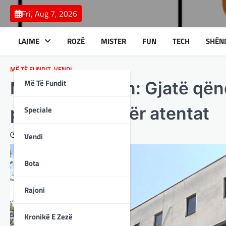
Skip
Fri, Aug 7, 2026
to
content
LAJME
ROZË
MISTER
FUN
TECH
SHËN
MË TË FUNDIT
,
VENDI
Më Të Fundit
MPB demanton: Gjatë qëndr
pasur tentim për atentat
Speciale
February 10, 2024
Vendi
Bota
Rajoni
Kronikë E Zezë