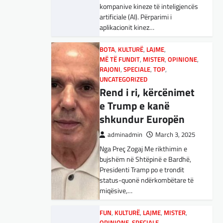
adminadmin
March 5, 2025
kompanive kineze të inteligjencës
Maqedonisë së Veriut…
Aksionet e ofruesit francez të
artificiale (AI). Përparimi i
satelitëve Eutelsat u trefishuan
aplikacionit kinez…
LAJME
,
SPORT
në vlerë gjatë dy ditëve të fundit
Ja Kush E Bindi
mes shqetësimeve se qasja…
BOTA
,
KULTURË
,
LAJME
,
Presidentin E
MË TË FUNDIT
,
MISTER
,
OPINIONE
,
Vllaznisë Për Të
BOTA
RAJONI
,
LAJME
,
SPECIALE
,
MË TË FUNDIT
,
TOP
,
,
OPINIONE
UNCATEGORIZED
Marrë Qatip Osmanin
,
RAJONI
,
SPECIALE
Gjermani, ekspertët
Rend i ri, kërcënimet
adminadmin
February 20,
sugjerojnë 400
e Trump e kanë
2024
miliardë euro për
shkundur Europën
Skuadra e njohur shqiptare e
mbrojtje
Vllaznisë nga Shkodra, me 30
adminadmin
March 3, 2025
tetor në postin e trajnerit
Nga Preç Zogaj Me rikthimin e
adminadmin
March 4, 2025
zyrtarizoi strategun tetovar, Qatip
bujshëm në Shtëpinë e Bardhë,
Gjermania ndodhet aktualisht në
Osmani.…
Presidenti Tramp po e trondit
kulmin e përpjekjeve për krijimin e
status-quonë ndërkombëtare të
qeverisë dhe koha nuk pret.
SPORT
miqësive,…
CDU/CSU dhe SPD po
Goli i Leipzigut ishte i
vazhdojnë…
rregullt!
FUN
,
KULTURË
,
LAJME
,
MISTER
,
OPINIONE
,
SPECIALE