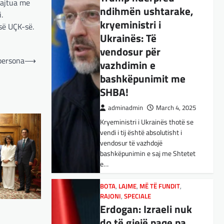
 pajtua me
ndihmën ushtarake,
BOTA
,
KULTURË
,
LAJME
,
.
MË TË FUNDIT
,
OPINIONE
,
RAJONI
,
kryeministri i
së UÇK-së.
SPECIALE
,
TOP
Ukrainës: Të
E megjithatë
vendosur për
Amerika është
 persona
⟶
vazhdimin e
opsioni më i mirë për
bashkëpunimit me
shqiptarët
SHBA!
adminadmin
March 3, 2025
adminadmin
March 4, 2025
Nga Dritan Hila Vështirë se
Kryeministri i Ukrainës thotë se
ndonjë shqiptar që ndjek sadopak
vendi i tij është absolutisht i
politikën e jashtme, pas takimit
vendosur të vazhdojë
Trump-Zhelenski, nuk ka
bashkëpunimin e saj me Shtetet
menduar: Po…
e…
BOTA
,
KULTURË
,
LAJME
,
MISTER
,
RAJONI
,
SPECIALE
,
TECH
BOTA
,
LAJME
,
MË TË FUNDIT
,
Varësia nga ChatGPT
RAJONI
,
SPECIALE
Erdogan: Izraeli nuk
është në rritje:
do të gjejë paqe pa