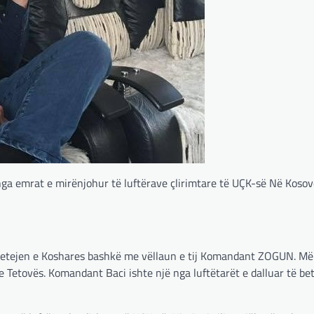
nga emrat e mirënjohur të luftërave çlirimtare të UÇK-së Në Koso
ë betejen e Koshares bashkë me vëllaun e tij Komandant ZOGUN. Më
Tetovës. Komandant Baci ishte një nga luftëtarët e dalluar të be