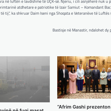
ara në luftën e lavdishme të UÇK-së. Njeriu, i cili asnjëherë nuk u
rimtarinë atdhetare e patriotike të Izair Samiut – Komandant Baci
ë tij”, ka shkruar Daim Iseni nga Shoqata e Veteranëve të Luftës 
Bastisje në Manastir, ndalohet dy
“Afrim Gashi prezenton
yjnë në fuqi masat