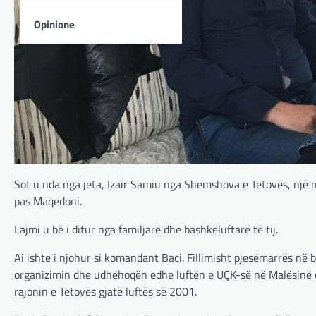
Opinione
Sot u nda nga jeta, Izair Samiu nga Shemshova e Tetovës, një 
pas Maqedoni.
Lajmi u bë i ditur nga familjarë dhe bashkëluftarë të tij.
Ai ishte i njohur si komandant Baci. Fillimisht pjesëmarrës n
organizimin dhe udhëhoqën edhe luftën e UÇK-së në Malësinë e 
rajonin e Tetovës gjatë luftës së 2001.