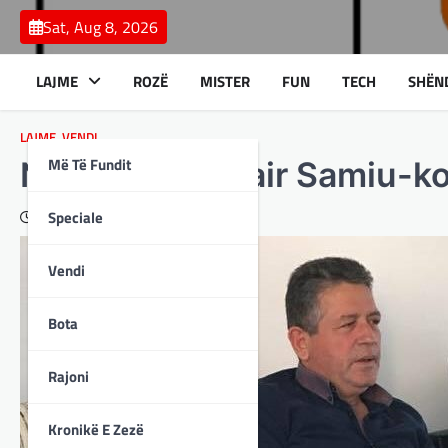
Skip
Sat, Aug 8, 2026
to
content
LAJME
ROZË
MISTER
FUN
TECH
SHËN
LAJME
,
VENDI
Më Të Fundit
Ndërroi jetë Izair Samiu-
Speciale
February 16, 2024
Vendi
Bota
Rajoni
Kronikë E Zezë