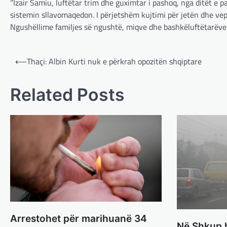
“Izair Samiu, luftëtar trim dhe guximtar i pashoq, nga ditët e p
sistemin sllavomaqedon. I përjetshëm kujtimi për jetën dhe vep
Ngushëllime familjes së ngushtë, miqve dhe bashkëluftëtarëve t
Post
⟵
Thaçi: Albin Kurti nuk e përkrah opozitën shqiptare
navigation
Related Posts
Arrestohet për marihuanë 34
Në Shkup h