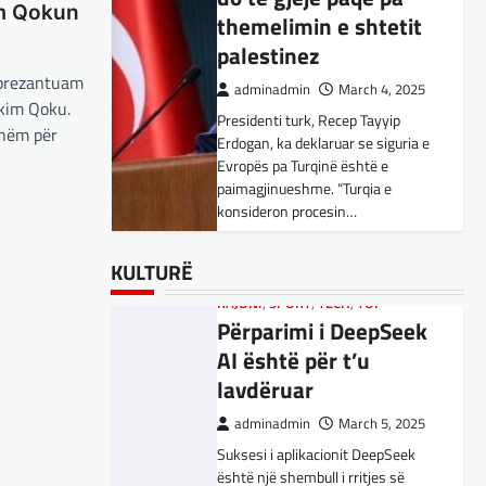
Kujdes! Këto janë
im Qokun
themelimin e shtetit
pasojat e mundshme
palestinez
adminadmin
April 1, 2025
 prezantuam
adminadmin
March 4, 2025
Sipas studiuesve, përdoruesit që
ekim Qoku.
Presidenti turk, Recep Tayyip
përdorin shpesh ChatGPT për
shëm për
Erdogan, ka deklaruar se siguria e
biseda jopersonale, duke
Evropës pa Turqinë është e
përfshirë kërkimin e këshillave,
SPORT
,
VENDI
paimagjinueshme. “Turqia e
shpjegimet konceptuale dhe
FFM pranon
konsideron procesin…
ndihmën për…
kërkesën e
kuqezinjëve,
BOTA
BOTA
,
,
FUN
FUN
,
,
LAJME
KULTURË
,
MË TË FUNDIT
,
LAJME
,
,
KULTURË
MISTER
MË TË FUNDIT
,
RAJONI
,
MISTER
,
SPECIALE
,
OPINIONE
,
TECH
,
Shkëndija ndaj
Konkurrenti francez i
RAJONI
,
SPORT
,
TECH
,
TOP
Vardarit do të luaj të
Përparimi i DeepSeek
Starlink pa aksionet e
dielën
AI është për t’u
tij të trefishohen në
lavdëruar
adminadmin
February 27,
vlerë pasi Trump
2024
ndaloi ndihmën për
adminadmin
March 5, 2025
Shkëndija dhe Vardari do të luajnë
Ukrainën
Suksesi i aplikacionit DeepSeek
zyrtarisht të dielën. Vendimi ka
është një shembull i rritjes së
ardhur nga Federata e futbollit të