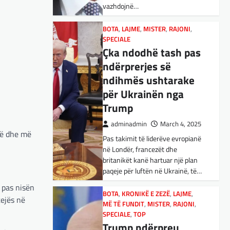
vazhdojnë…
Nga Preç Zogaj Me rikthimin e
bujshëm në Shtëpinë e Bardhë,
BOTA
,
LAJME
,
MISTER
,
RAJONI
,
Presidenti Tramp po e trondit
SPECIALE
status-quonë ndërkombëtare të
Çka ndodhë tash pas
miqësive,…
ndërprerjes së
ndihmës ushtarake
FUN
,
KULTURË
,
LAJME
,
MISTER
,
OPINIONE
,
SPECIALE
për Ukrainën nga
Kuvendi i Lezhës dhe
Trump
konteksti aktual
adminadmin
March 4, 2025
gjeopolitik i
vë dhe më
Pas takimit të liderëve evropianë
shqiptarëve
në Londër, francezët dhe
adminadmin
March 3, 2025
britanikët kanë hartuar një plan
paqeje për luftën në Ukrainë, të…
Kuvendi i Lezhës i vitit 1444
është një ngjarje historike që
 pas nisën
edhe sot prodhon mesazhe
BOTA
,
KRONIKË E ZEZË
,
LAJME
,
tejës në
MË TË FUNDIT
rëndësishme për kombin
,
MISTER
,
RAJONI
,
SPECIALE
,
TOP
shqiptar. Ky…
Trump ndërpreu