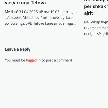
vjeçari nga Tetova
për shkak t
Me datë 31.04.2025 në ora 19:05 në rrugën
ajrit
,,Vëllezërit Milladinovi” në Tetovë, zyrtarë
Në Shkup hyjn
policorë nga SPB Tetovë kanë privuar nga…
rekomandimet p
ndotjes së ajri
Leave a Reply
You must be
logged in
to post a comment.