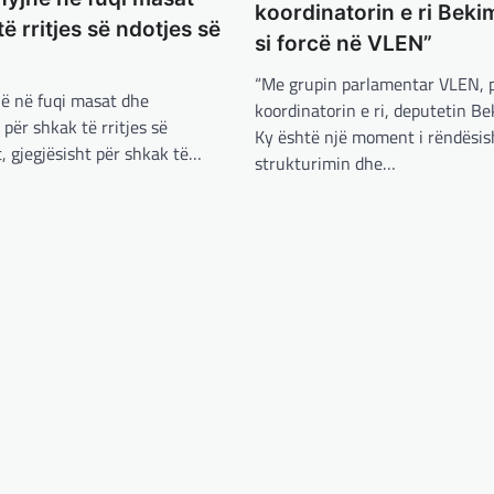
koordinatorin e ri Bek
ë rritjes së ndotjes së
si forcë në VLEN”
“Me grupin parlamentar VLEN,
ë në fuqi masat dhe
koordinatorin e ri, deputetin B
ër shkak të rritjes së
Ky është një moment i rëndësi
t, gjegjësisht për shkak të…
strukturimin dhe…