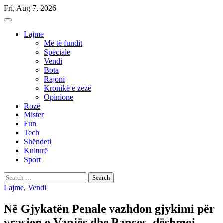
Skip
Fri, Aug 7, 2026
to
content
Lajme
Më të fundit
Speciale
Vendi
Bota
Rajoni
Kronikë e zezë
Opinione
Rozë
Mister
Fun
Tech
Shëndeti
Kulturë
Sport
Search
for:
Lajme
,
Vendi
Në Gjykatën Penale vazhdon gjykimi për
vrasjen e Vanjës dhe Pançes, dëshmoi