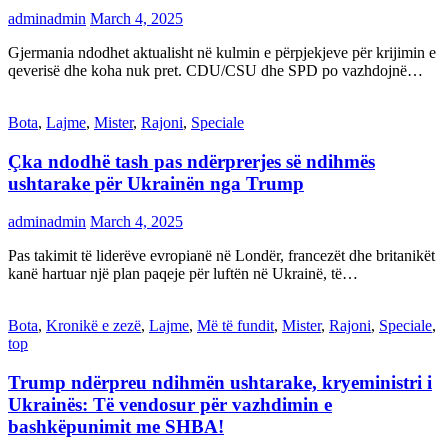
adminadmin
March 4, 2025
Gjermania ndodhet aktualisht në kulmin e përpjekjeve për krijimin e
qeverisë dhe koha nuk pret. CDU/CSU dhe SPD po vazhdojnë…
Bota
,
Lajme
,
Mister
,
Rajoni
,
Speciale
Çka ndodhë tash pas ndërprerjes së ndihmës
ushtarake për Ukrainën nga Trump
adminadmin
March 4, 2025
Pas takimit të liderëve evropianë në Londër, francezët dhe britanikët
kanë hartuar një plan paqeje për luftën në Ukrainë, të…
Bota
,
Kronikë e zezë
,
Lajme
,
Më të fundit
,
Mister
,
Rajoni
,
Speciale
,
top
Trump ndërpreu ndihmën ushtarake, kryeministri i
Ukrainës: Të vendosur për vazhdimin e
bashkëpunimit me SHBA!