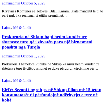
adminadmin
October 5, 2025
Kryetari i Komunës së Tetovës, Bilall Kasami, gjatë mandatit të tij të
parë nuk i ka realizuar të gjitha premtimet…
Lajme
,
Më të fundit
Prokuroria në Shkup hapi hetim kundër tre
shtetasve turq që i zhvatën para një biznesmeni
poashtu nga Turqia
adminadmin
October 1, 2025
Prokuroria Themelore Publike në Shkup ka nisur hetim kundër tre
shtetasve turq të cilët dyshohet se duke përdorur kërcënime për…
Lajme
,
Më të fundit
EMV: Sezoni i ngrohjes në Shkup fillon më 15 tetor,
konsumatorët t’i përfundojnë ndërhyrjet e tyre në
kohë