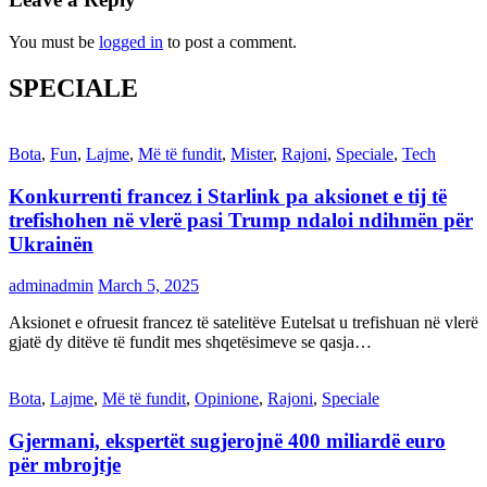
You must be
logged in
to post a comment.
SPECIALE
Bota
,
Fun
,
Lajme
,
Më të fundit
,
Mister
,
Rajoni
,
Speciale
,
Tech
Konkurrenti francez i Starlink pa aksionet e tij të
trefishohen në vlerë pasi Trump ndaloi ndihmën për
Ukrainën
adminadmin
March 5, 2025
Aksionet e ofruesit francez të satelitëve Eutelsat u trefishuan në vlerë
gjatë dy ditëve të fundit mes shqetësimeve se qasja…
Bota
,
Lajme
,
Më të fundit
,
Opinione
,
Rajoni
,
Speciale
Gjermani, ekspertët sugjerojnë 400 miliardë euro
për mbrojtje