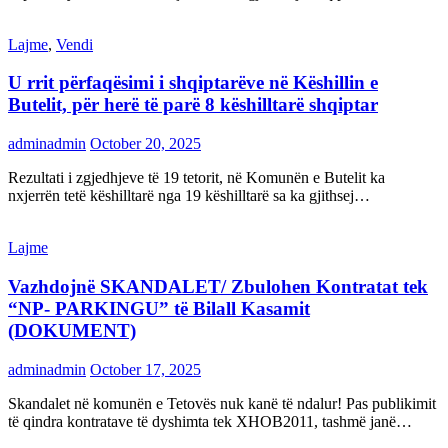
Lajme
,
Vendi
U rrit përfaqësimi i shqiptarëve në Këshillin e
Butelit, për herë të parë 8 këshilltarë shqiptar
adminadmin
October 20, 2025
Rezultati i zgjedhjeve të 19 tetorit, në Komunën e Butelit ka
nxjerrën tetë këshilltarë nga 19 këshilltarë sa ka gjithsej…
Lajme
Vazhdojnë SKANDALET/ Zbulohen Kontratat tek
“NP- PARKINGU” të Bilall Kasamit
(DOKUMENT)
adminadmin
October 17, 2025
Skandalet në komunën e Tetovës nuk kanë të ndalur! Pas publikimit
të qindra kontratave të dyshimta tek XHOB2011, tashmë janë…