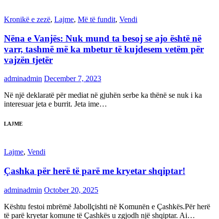
Kronikë e zezë
,
Lajme
,
Më të fundit
,
Vendi
Nëna e Vanjës: Nuk mund ta besoj se ajo është në
varr, tashmë më ka mbetur të kujdesem vetëm për
vajzën tjetër
adminadmin
December 7, 2023
Në një deklaratë për mediat në gjuhën serbe ka thënë se nuk i ka
interesuar jeta e burrit. Jeta ime…
LAJME
Lajme
,
Vendi
Çashka për herë të parë me kryetar shqiptar!
adminadmin
October 20, 2025
Kështu festoi mbrëmë Jabollçishti në Komunën e Çashkës.Për herë
të parë kryetar komune të Çashkës u zgjodh një shqiptar. Ai…