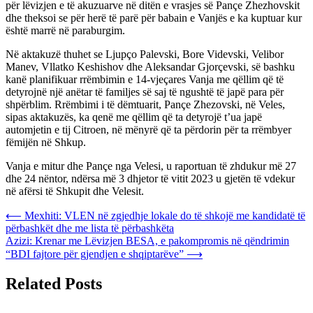
për lëvizjen e të akuzuarve në ditën e vrasjes së Pançe Zhezhovskit
dhe theksoi se për herë të parë për babain e Vanjës e ka kuptuar kur
është marrë në paraburgim.
Në aktakuzë thuhet se Ljupço Palevski, Bore Videvski, Velibor
Manev, Vllatko Keshishov dhe Aleksandar Gjorçevski, së bashku
kanë planifikuar rrëmbimin e 14-vjeçares Vanja me qëllim që të
detyrojnë një anëtar të familjes së saj të ngushtë të japë para për
shpërblim. Rrëmbimi i të dëmtuarit, Pançe Zhezovski, në Veles,
sipas aktakuzës, ka qenë me qëllim që ta detyrojë t’ua japë
automjetin e tij Citroen, në mënyrë që ta përdorin për ta rrëmbyer
fëmijën në Shkup.
Vanja e mitur dhe Pançe nga Velesi, u raportuan të zhdukur më 27
dhe 24 nëntor, ndërsa më 3 dhjetor të vitit 2023 u gjetën të vdekur
në afërsi të Shkupit dhe Velesit.
Post
⟵
Mexhiti: VLEN në zgjedhje lokale do të shkojë me kandidatë të
përbashkët dhe me lista të përbashkëta
navigation
Azizi: Krenar me Lëvizjen BESA, e pakompromis në qëndrimin
“BDI fajtore për gjendjen e shqiptarëve”
⟶
Related Posts