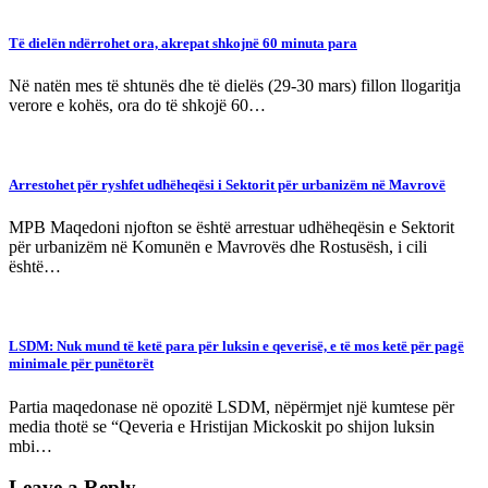
Të dielën ndërrohet ora, akrepat shkojnë 60 minuta para
Në natën mes të shtunës dhe të dielës (29-30 mars) fillon llogaritja
verore e kohës, ora do të shkojë 60…
Arrestohet për ryshfet udhëheqësi i Sektorit për urbanizëm në Mavrovë
MPB Maqedoni njofton se është arrestuar udhëheqësin e Sektorit
për urbanizëm në Komunën e Mavrovës dhe Rostusësh, i cili
është…
LSDM: Nuk mund të ketë para për luksin e qeverisë, e të mos ketë për pagë
minimale për punëtorët
Partia maqedonase në opozitë LSDM, nëpërmjet një kumtese për
media thotë se “Qeveria e Hristijan Mickoskit po shijon luksin
mbi…
Leave a Reply