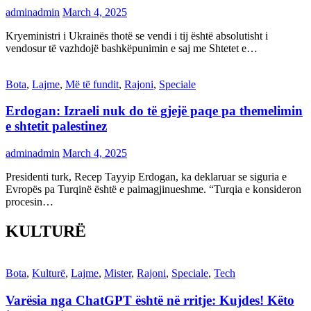
adminadmin
March 4, 2025
Kryeministri i Ukrainës thotë se vendi i tij është absolutisht i
vendosur të vazhdojë bashkëpunimin e saj me Shtetet e…
Bota
,
Lajme
,
Më të fundit
,
Rajoni
,
Speciale
Erdogan: Izraeli nuk do të gjejë paqe pa themelimin
e shtetit palestinez
adminadmin
March 4, 2025
Presidenti turk, Recep Tayyip Erdogan, ka deklaruar se siguria e
Evropës pa Turqinë është e paimagjinueshme. “Turqia e konsideron
procesin…
KULTURË
Bota
,
Kulturë
,
Lajme
,
Mister
,
Rajoni
,
Speciale
,
Tech
Varësia nga ChatGPT është në rritje: Kujdes! Këto