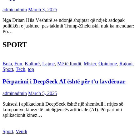
adminadmin
March 3, 2025
Nga Dritan Hila Vështirë se ndonjë shqiptar që ndjek sadopak
politikën e jashtme, pas takimit Trump-Zhelenski, nuk ka menduar:
Po…
SPORT
Bota
,
Fun
,
Kulturë
,
Lajme
,
Më të fundit
,
Mister
,
Opinione
,
Rajoni
,
Sport
,
Tech
,
top
Përparimi i DeepSeek AI është për t’u lavdëruar
adminadmin
March 5, 2025
Suksesi i aplikacionit DeepSeek është një shembull i rritjes së
kompanive kineze të inteligjencës artificiale (AI). Përparimi i
aplikacionit kinez…
Sport
,
Vendi