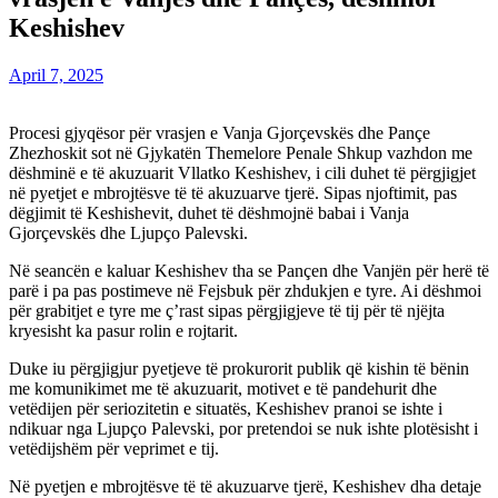
Keshishev
April 7, 2025
Procesi gjyqësor për vrasjen e Vanja Gjorçevskës dhe Pançe
Zhezhoskit sot në Gjykatën Themelore Penale Shkup vazhdon me
dëshminë e të akuzuarit Vllatko Keshishev, i cili duhet të përgjigjet
në pyetjet e mbrojtësve të të akuzuarve tjerë. Sipas njoftimit, pas
dëgjimit të Keshishevit, duhet të dëshmojnë babai i Vanja
Gjorçevskës dhe Ljupço Palevski.
Në seancën e kaluar Keshishev tha se Pançen dhe Vanjën për herë të
parë i pa pas postimeve në Fejsbuk për zhdukjen e tyre. Ai dëshmoi
për grabitjet e tyre me ç’rast sipas përgjigjeve të tij për të njëjta
kryesisht ka pasur rolin e rojtarit.
Duke iu përgjigjur pyetjeve të prokurorit publik që kishin të bënin
me komunikimet me të akuzuarit, motivet e të pandehurit dhe
vetëdijen për seriozitetin e situatës, Keshishev pranoi se ishte i
ndikuar nga Ljupço Palevski, por pretendoi se nuk ishte plotësisht i
vetëdijshëm për veprimet e tij.
Në pyetjen e mbrojtësve të të akuzuarve tjerë, Keshishev dha detaje