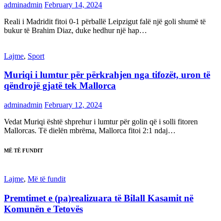
adminadmin
February 14, 2024
Reali i Madridit fitoi 0-1 përballë Leipzigut falë një goli shumë të
bukur të Brahim Diaz, duke hedhur një hap…
Lajme
,
Sport
Muriqi i lumtur për përkrahjen nga tifozët, uron të
qëndrojë gjatë tek Mallorca
adminadmin
February 12, 2024
Vedat Muriqi është shprehur i lumtur për golin që i solli fitoren
Mallorcas. Të dielën mbrëma, Mallorca fitoi 2:1 ndaj…
MË TË FUNDIT
Lajme
,
Më të fundit
Premtimet e (pa)realizuara të Bilall Kasamit në
Komunën e Tetovës