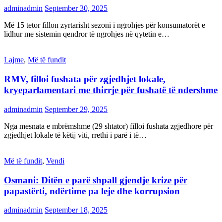
adminadmin
September 30, 2025
Më 15 tetor fillon zyrtarisht sezoni i ngrohjes për konsumatorët e
lidhur me sistemin qendror të ngrohjes në qytetin e…
Lajme
,
Më të fundit
RMV, filloi fushata për zgjedhjet lokale,
kryeparlamentari me thirrje për fushatë të ndershme
adminadmin
September 29, 2025
Nga mesnata e mbrëmshme (29 shtator) filloi fushata zgjedhore për
zgjedhjet lokale të këtij viti, rrethi i parë i të…
Më të fundit
,
Vendi
Osmani: Ditën e parë shpall gjendje krize për
papastërti, ndërtime pa leje dhe korrupsion
adminadmin
September 18, 2025