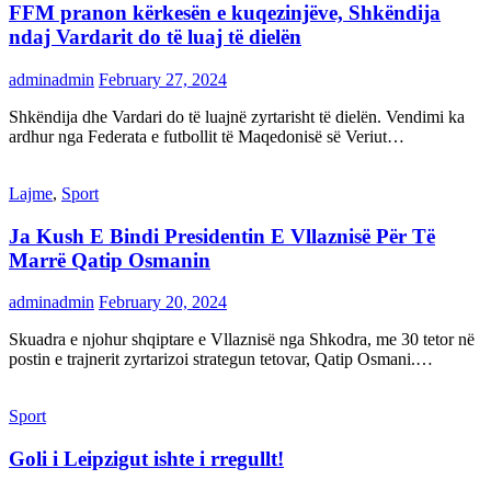
FFM pranon kërkesën e kuqezinjëve, Shkëndija
ndaj Vardarit do të luaj të dielën
adminadmin
February 27, 2024
Shkëndija dhe Vardari do të luajnë zyrtarisht të dielën. Vendimi ka
ardhur nga Federata e futbollit të Maqedonisë së Veriut…
Lajme
,
Sport
Ja Kush E Bindi Presidentin E Vllaznisë Për Të
Marrë Qatip Osmanin
adminadmin
February 20, 2024
Skuadra e njohur shqiptare e Vllaznisë nga Shkodra, me 30 tetor në
postin e trajnerit zyrtarizoi strategun tetovar, Qatip Osmani.…
Sport
Goli i Leipzigut ishte i rregullt!