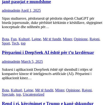
janë pasojat e mundshme
adminadmin
April 1, 2025
Sipas studiuesve, përdoruesit që përdorin shpesh ChatGPT për
biseda jopersonale, duke përfshirë kërkimin e këshillave, shpjegimet
konceptuale dhe ndihmën për…
Bota
,
Fun
,
Kulturë
,
Lajme
,
Më të fundit
,
Mister
,
Opinione
,
Rajoni
,
Sport
,
Tech
,
top
Përparimi i DeepSeek AI është për t’u lavdëruar
adminadmin
March 5, 2025
Suksesi i aplikacionit DeepSeek është një shembull i rritjes së
kompanive kineze të inteligjencës artificiale (AI). Përparimi i
aplikacionit kinez…
Bota
,
Kulturë
,
Lajme
,
Më të fundit
,
Mister
,
Opinione
,
Rajoni
,
Speciale
,
top
,
Uncategorized
Rend i ri, kërcënimet e Trump e kanë shkundur