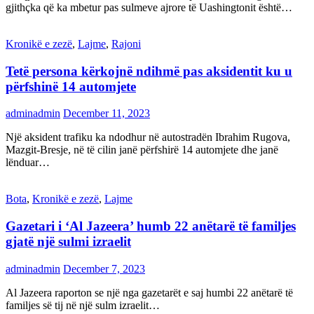
gjithçka që ka mbetur pas sulmeve ajrore të Uashingtonit është…
Kronikë e zezë
,
Lajme
,
Rajoni
Tetë persona kërkojnë ndihmë pas aksidentit ku u
përfshinë 14 automjete
adminadmin
December 11, 2023
Një aksident trafiku ka ndodhur në autostradën Ibrahim Rugova,
Mazgit-Bresje, në të cilin janë përfshirë 14 automjete dhe janë
lënduar…
Bota
,
Kronikë e zezë
,
Lajme
Gazetari i ‘Al Jazeera’ humb 22 anëtarë të familjes
gjatë një sulmi izraelit
adminadmin
December 7, 2023
Al Jazeera raporton se një nga gazetarët e saj humbi 22 anëtarë të
familjes së tij në një sulm izraelit…