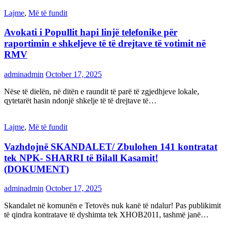
Lajme
,
Më të fundit
Avokati i Popullit hapi linjë telefonike për
raportimin e shkeljeve të të drejtave të votimit në
RMV
adminadmin
October 17, 2025
Nëse të dielën, në ditën e raundit të parë të zgjedhjeve lokale,
qytetarët hasin ndonjë shkelje të të drejtave të…
Lajme
,
Më të fundit
Vazhdojnē SKANDALET/ Zbulohen 141 kontratat
tek NPK- SHARRI të Bilall Kasamit!
(DOKUMENT)
adminadmin
October 17, 2025
Skandalet në komunën e Tetovës nuk kanë të ndalur! Pas publikimit
të qindra kontratave të dyshimta tek XHOB2011, tashmë janë…