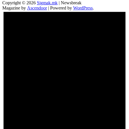
Copyright © 2026
Sigmak.mk
| Newsbreak
Magazine by
Ascendoor
| Powered by
WordPress
.