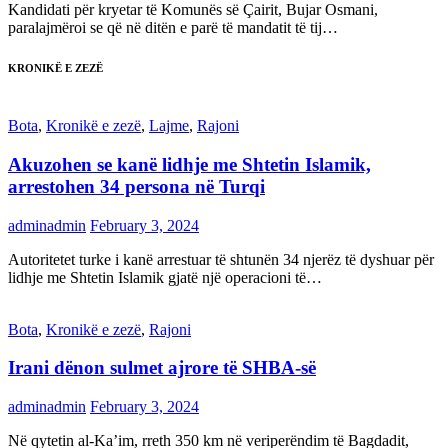
Kandidati për kryetar të Komunës së Çairit, Bujar Osmani,
paralajmëroi se që në ditën e parë të mandatit të tij…
KRONIKË E ZEZË
Bota
,
Kronikë e zezë
,
Lajme
,
Rajoni
Akuzohen se kanë lidhje me Shtetin Islamik,
arrestohen 34 persona në Turqi
adminadmin
February 3, 2024
Autoritetet turke i kanë arrestuar të shtunën 34 njerëz të dyshuar për
lidhje me Shtetin Islamik gjatë një operacioni të…
Bota
,
Kronikë e zezë
,
Rajoni
Irani dënon sulmet ajrore të SHBA-së
adminadmin
February 3, 2024
Në qytetin al-Ka’im, rreth 350 km në veriperëndim të Bagdadit,