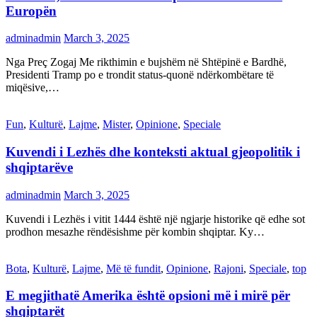
Europën
adminadmin
March 3, 2025
Nga Preç Zogaj Me rikthimin e bujshëm në Shtëpinë e Bardhë,
Presidenti Tramp po e trondit status-quonë ndërkombëtare të
miqësive,…
Fun
,
Kulturë
,
Lajme
,
Mister
,
Opinione
,
Speciale
Kuvendi i Lezhës dhe konteksti aktual gjeopolitik i
shqiptarëve
adminadmin
March 3, 2025
Kuvendi i Lezhës i vitit 1444 është një ngjarje historike që edhe sot
prodhon mesazhe rëndësishme për kombin shqiptar. Ky…
Bota
,
Kulturë
,
Lajme
,
Më të fundit
,
Opinione
,
Rajoni
,
Speciale
,
top
E megjithatë Amerika është opsioni më i mirë për
shqiptarët