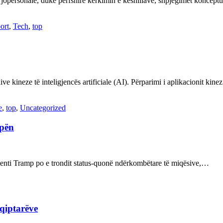
 jopersonale, duke përfshirë kërkimin e këshillave, shpjegimet konce
ort
,
Tech
,
top
ve kineze të inteligjencës artificiale (AI). Përparimi i aplikacionit kin
e
,
top
,
Uncategorized
opën
enti Tramp po e trondit status-quonë ndërkombëtare të miqësive,…
hqiptarëve