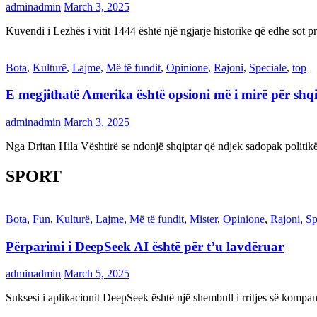
adminadmin
March 3, 2025
Kuvendi i Lezhës i vitit 1444 është një ngjarje historike që edhe s
Bota
,
Kulturë
,
Lajme
,
Më të fundit
,
Opinione
,
Rajoni
,
Speciale
,
top
E megjithatë Amerika është opsioni më i mirë për shq
adminadmin
March 3, 2025
Nga Dritan Hila Vështirë se ndonjë shqiptar që ndjek sadopak politi
SPORT
Bota
,
Fun
,
Kulturë
,
Lajme
,
Më të fundit
,
Mister
,
Opinione
,
Rajoni
,
Sp
Përparimi i DeepSeek AI është për t’u lavdëruar
adminadmin
March 5, 2025
Suksesi i aplikacionit DeepSeek është një shembull i rritjes së kompani