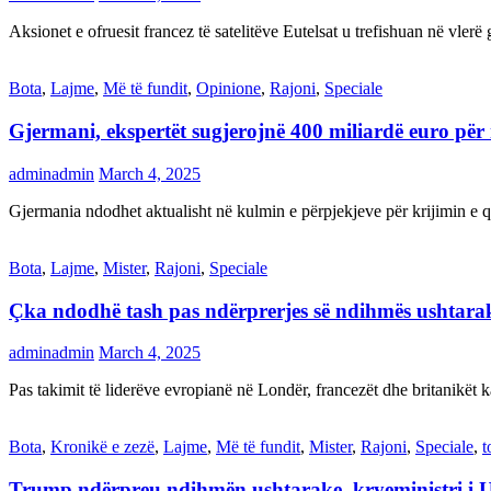
Aksionet e ofruesit francez të satelitëve Eutelsat u trefishuan në vler
Bota
,
Lajme
,
Më të fundit
,
Opinione
,
Rajoni
,
Speciale
Gjermani, ekspertët sugjerojnë 400 miliardë euro për
adminadmin
March 4, 2025
Gjermania ndodhet aktualisht në kulmin e përpjekjeve për krijimi
Bota
,
Lajme
,
Mister
,
Rajoni
,
Speciale
Çka ndodhë tash pas ndërprerjes së ndihmës ushtar
adminadmin
March 4, 2025
Pas takimit të liderëve evropianë në Londër, francezët dhe britanikët 
Bota
,
Kronikë e zezë
,
Lajme
,
Më të fundit
,
Mister
,
Rajoni
,
Speciale
,
t
Trump ndërpreu ndihmën ushtarake, kryeministri i 