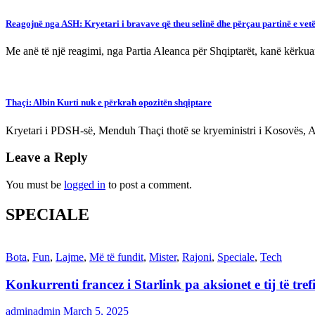
Reagojnë nga ASH: Kryetari i bravave që theu selinë dhe përçau partinë e vetë
Me anë të një reagimi, nga Partia Aleanca për Shqiptarët, kanë kërku
Thaçi: Albin Kurti nuk e përkrah opozitën shqiptare
Kryetari i PDSH-së, Menduh Thaçi thotë se kryeministri i Kosovës, Al
Leave a Reply
You must be
logged in
to post a comment.
SPECIALE
Bota
,
Fun
,
Lajme
,
Më të fundit
,
Mister
,
Rajoni
,
Speciale
,
Tech
Konkurrenti francez i Starlink pa aksionet e tij të t
adminadmin
March 5, 2025