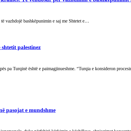
sur të vazhdojë bashkëpunimin e saj me Shtetet e…
shtetit palestinez
ropës pa Turqinë është e paimagjinueshme. “Turqia e konsideron proce
janë pasojat e mundshme