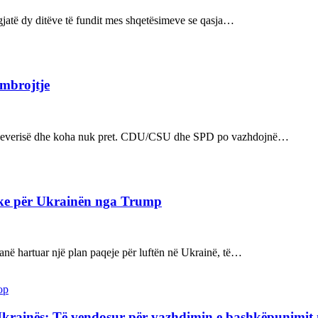
ë gjatë dy ditëve të fundit mes shqetësimeve se qasja…
 mbrojtje
n e qeverisë dhe koha nuk pret. CDU/CSU dhe SPD po vazhdojnë…
ake për Ukrainën nga Trump
kanë hartuar një plan paqeje për luftën në Ukrainë, të…
op
Ukrainës: Të vendosur për vazhdimin e bashkëpunimi