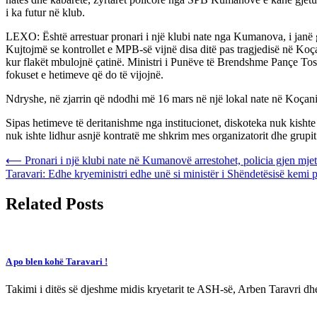
i ka futur në klub.
LEXO: Është arrestuar pronari i një klubi nate nga Kumanova, i janë 
Kujtojmë se kontrollet e MPB-së vijnë disa ditë pas tragjedisë në Koç
kur flakët mbulojnë çatinë. Ministri i Punëve të Brendshme Pançe Tos
fokuset e hetimeve që do të vijojnë.
Ndryshe, në zjarrin që ndodhi më 16 mars në një lokal nate në Koçani,
Sipas hetimeve të deritanishme nga institucionet, diskoteka nuk kishte
nuk ishte lidhur asnjë kontratë me shkrim mes organizatorit dhe grupit 
Post
⟵
Pronari i një klubi nate në Kumanovë arrestohet, policia gjen mje
Taravari: Edhe kryeministri edhe unë si ministër i Shëndetësisë kemi pë
navigation
Related Posts
A po blen kohë Taravari !
Takimi i ditës së djeshme midis kryetarit te ASH-së, Arben Taravri d