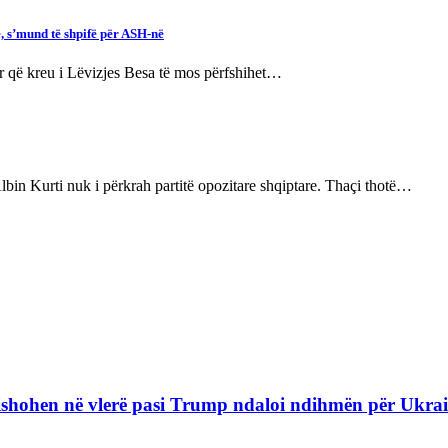
, s’mund të shpifë për ASH-në
ar që kreu i Lëvizjes Besa të mos përfshihet…
bin Kurti nuk i përkrah partitë opozitare shqiptare. Thaçi thotë…
refishohen në vlerë pasi Trump ndaloi ndihmën për Ukra