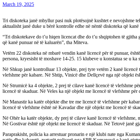
March 19, 2025
Tri diskoteka janë mbyllur pasi nuk plotësojnë kushtet e nevojshme te
aktualisht janë duke u bërë kontrolle edhe në nëntë diskoteka që kanë
“Tri diskotekave do t’u hiqen licencat dhe do t’u shqiptohen të gjitha 
që kanë punuar në të kaluarën”, tha Miteva.
Vetëm 22 diskoteka në mbarë vendin kanë licencë për të punuar, është ko
persona, kryesisht të moshave 14-25. 15 klubeve u konstatua se u ka 
Në Shkup janë kontrolluar 13 objekte, prej tyre vetëm 2 kanë licencë 
vlefshme për kabare. Në Shtip, Vinicë dhe Dellçevë nga një objekt është
Në Strumicë ka 4 objekte, 2 prej të cilave kanë licencë të vlefshme pë
licencë të skaduar. Në Veles ka një objekt me licencë të vlefshme për 
Në Manastir ka katër objekte dhe tre me licencë të vlefshme për kabare
licencë të vlefshme është në Kavadar dhe një objekt me licencë të sk
Në Ohër ka katër objekte, dy prej të cilave kanë licencë të vlefshme, 
Në Gostivar është një objekt me licencë të skaduar. Në Tetovë janë gja
Paraprakisht, policia ka arrestuar pronarin e një klubi nate nga Kuman
natës dhe kabaretë, zyrtarët policorë nga SPB Kumanovë e kanë gjetur