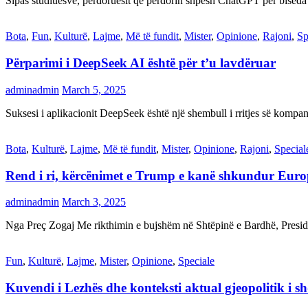
Sipas studiuesve, përdoruesit që përdorin shpesh ChatGPT për biseda
Bota
,
Fun
,
Kulturë
,
Lajme
,
Më të fundit
,
Mister
,
Opinione
,
Rajoni
,
Sp
Përparimi i DeepSeek AI është për t’u lavdëruar
adminadmin
March 5, 2025
Suksesi i aplikacionit DeepSeek është një shembull i rritjes së kompani
Bota
,
Kulturë
,
Lajme
,
Më të fundit
,
Mister
,
Opinione
,
Rajoni
,
Special
Rend i ri, kërcënimet e Trump e kanë shkundur Eur
adminadmin
March 3, 2025
Nga Preç Zogaj Me rikthimin e bujshëm në Shtëpinë e Bardhë, Presid
Fun
,
Kulturë
,
Lajme
,
Mister
,
Opinione
,
Speciale
Kuvendi i Lezhës dhe konteksti aktual gjeopolitik i s