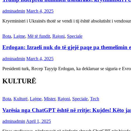
adminadmin
March 4, 2025
Kryeministri i Ukrainës thotë se vendi i tij është absolutisht i vendo
Bota
,
Lajme
,
Më të fundit
,
Rajoni
,
Speciale
Erdogan: Izraeli nuk do të gjejë paqe pa themelimin e 
adminadmin
March 4, 2025
Presidenti turk, Recep Tayyip Erdogan, ka deklaruar se siguria e Ev
KULTURË
Bota
,
Kulturë
,
Lajme
,
Mister
,
Rajoni
,
Speciale
,
Tech
Varësia nga ChatGPT është në rritje: Kujdes! Këto 
adminadmin
April 1, 2025