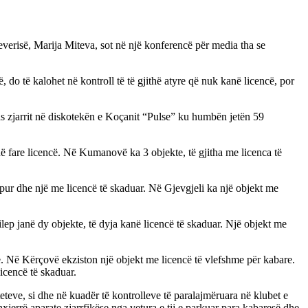
everisë, Marija Miteva, sot në një konferencë për media tha se
 do të kalohet në kontroll të të gjithë atyre që nuk kanë licencë, por
 pas zjarrit në diskotekën e Koçanit “Pulse” ku humbën jetën 59
ë fare licencë. Në Kumanovë ka 3 objekte, të gjitha me licenca të
apur dhe një me licencë të skaduar. Në Gjevgjeli ka një objekt me
lep janë dy objekte, të dyja kanë licencë të skaduar. Një objekt me
cë. Në Kërçovë ekziston një objekt me licencë të vlefshme për kabare.
icencë të skaduar.
eteve, si dhe në kuadër të kontrolleve të paralajmëruara në klubet e
rrë aparate zjarrfikëse nga vetura e tij e parkuar para kabaresë dhe