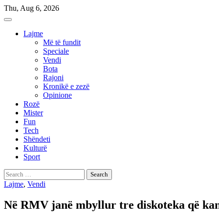
Skip
Thu, Aug 6, 2026
to
content
Lajme
Më të fundit
Speciale
Vendi
Bota
Rajoni
Kronikë e zezë
Opinione
Rozë
Mister
Fun
Tech
Shëndeti
Kulturë
Sport
Search
for:
Lajme
,
Vendi
Në RMV janë mbyllur tre diskoteka që kanë 