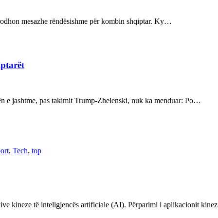
ot prodhon mesazhe rëndësishme për kombin shqiptar. Ky…
iptarët
kën e jashtme, pas takimit Trump-Zhelenski, nuk ka menduar: Po…
ort
,
Tech
,
top
ve kineze të inteligjencës artificiale (AI). Përparimi i aplikacionit kin