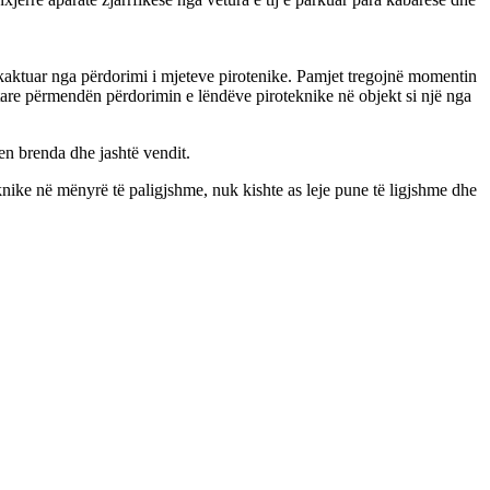
hkaktuar nga përdorimi i mjeteve pirotenike. Pamjet tregojnë momentin
are përmendën përdorimin e lëndëve piroteknike në objekt si një nga
en brenda dhe jashtë vendit.
knike në mënyrë të paligjshme, nuk kishte as leje pune të ligjshme dhe