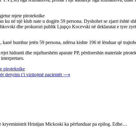
gjetur mjete piroteknike
an ku në një klub nate u dogjën 59 persona. Dyshohet se zjarri është s
hkovski dhe prokurori publik Ljupço Kocevski në deklaratat e tyre zyrt
 kanë humbur jetën 59 persona, ndërsa kishte 196 të lënduar që trajtoh
 rrjet hidranti dhe mjaftueshëm aparate PP, përdoreshin materiale pirote
interpretues.
te piroteknike
r detyrim t’i vizitojmë pacientët
⟶
he kryeministrit Hristijan Mickoski ka përfunduar pa epilog. Edhe…