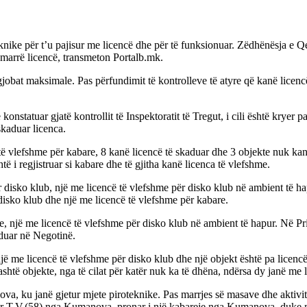
knike për t’u pajisur me licencë dhe për të funksionuar. Zëdhënësja e Q
 marrë licencë, transmeton Portalb.mk.
gjobat maksimale. Pas përfundimit të kontrolleve të atyre që kanë licencë,
nstatuar gjatë kontrollit të Inspektoratit të Tregut, i cili është kryer
skaduar licenca.
të vlefshme për kabare, 8 kanë licencë të skaduar dhe 3 objekte nuk kan
 i regjistruar si kabare dhe të gjitha kanë licenca të vlefshme.
r disko klub, një me licencë të vlefshme për disko klub në ambient të h
disko klub dhe një me licencë të vlefshme për kabare.
, një me licencë të vlefshme për disko klub në ambient të hapur. Në Pri
aduar në Negotinë.
një me licencë të vlefshme për disko klub dhe një objekt është pa licen
shtë objekte, nga të cilat për katër nuk ka të dhëna, ndërsa dy janë me l
ova, ku janë gjetur mjete piroteknike. Pas marrjes së masave dhe aktivit
 T.V.(58) nga Kumanova, pronar i një kabareje nga Kumanova, duke nxje