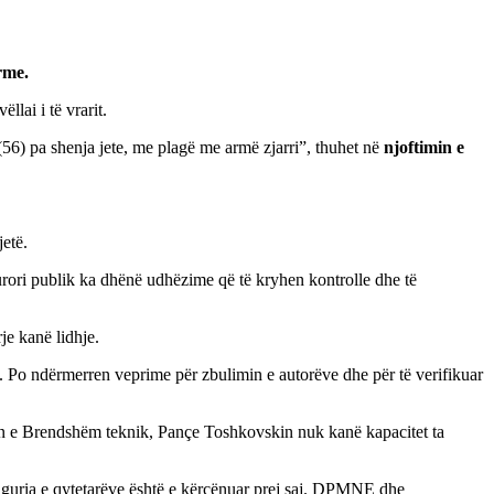
rme.
lai i të vrarit.
(56) pa shenja jete, me plagë me armë zjarri”, thuhet në
njoftimin e
jetë.
kurori publik ka dhënë udhëzime që të kryhen kontrolle dhe të
je kanë lidhje.
e. Po ndërmerren veprime për zbulimin e autorëve dhe për të verifikuar
 Brendshëm teknik, Pançe Toshkovskin nuk kanë kapacitet ta
iguria e qytetarëve është e kërcënuar prej saj. DPMNE dhe