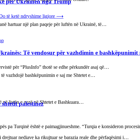
ake për Ukrainën nga Trump
Do të ketë ndryshime ligjore
⟶
kanë hartuar një plan paqeje për luftën në Ukrainë, të…
op
Ukrainës: Të vendosur për vazhdimin e bashkëpunimi
ervistë për “PlusInfo” thotë se edhe përkundër asaj që…
sur të vazhdojë bashkëpunimin e saj me Shtetet e…
në në listën e zezë në Shtetet e Bashkuara…
shtetit palestinez
ropës pa Turqinë është e paimagjinueshme. “Turqia e konsideron proce
 drejtuar nediave ka rikujtuar se barazia reale dhe përfaqësimi i…