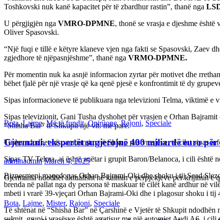
Toshkovski nuk kanë kapacitet për të zbardhur rastin”, thanë nga
LS
U përgjigjën nga
VMRO-DPMNE
, thonë se vrasja e djeshme është
Oliver Spasovski.
“Një fuqi e tillë e këtyre klaneve vjen nga fakti se Spasovski, Zae
zgjedhore të njëpasnjëshme”, thanë nga
VRMO-DPMNE.
Për momentin nuk ka asnjë informacion zyrtar për motivet dhe rrethanat
bëhet fjalë për një vrasje që ka qenë pjesë e konfrontimit të dy grupev
Sipas informacioneve të publikuara nga televizioni Telma, viktimë e vra
Sipas televizionit, Gani Tusha dyshohet për vrasjen e Orhan Bajramit 
Bota
,
Lajme
,
Më të fundit
,
Opinione
,
Rajoni
,
Speciale
“Shisha Bar” të Shkupit një vit. më parë.
Gjermani, ekspertët sugjerojnë 400 miliardë euro për
Tusha ndodhet në paraburgim në Shkup pas vrasjeve, të cilat sipas in
Sipas TV Telma, ai është anëtar i grupit Baron/Belanoca, i cili është
adminadmin
March 4, 2025
Biznesmeni maqedonas Orhan Bajrami-Oki dhe shoku i tij Sead Slezoviq 
Gjermania ndodhet aktualisht në kulmin e përpjekjeve për krijimi
brenda në pallat nga dy persona të maskuar të cilët kanë ardhur në vi
mbeti i vrarë 39-vjeçari Orhan Bajrami-Oki dhe i plagosur shoku i tij 
Bota
,
Lajme
,
Mister
,
Rajoni
,
Speciale
Të shtënat në “Shisha Bar” në Çarshinë e Vjetër të Shkupit ndodhën më 
sulmit, grupi i vrasësve është arratisur me një automjet Audi A6, i cili