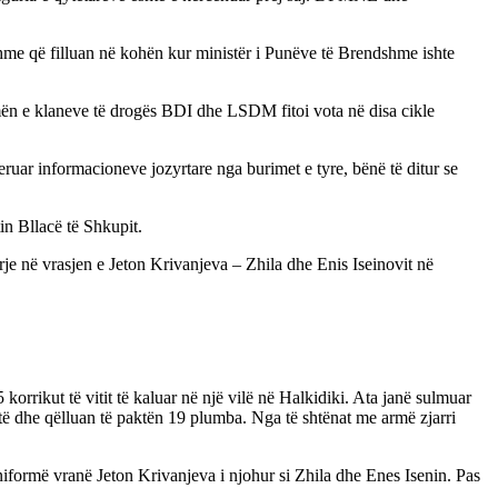
shme që filluan në kohën kur ministër i Punëve të Brendshme ishte
ën e klaneve të drogës BDI dhe LSDM fitoi vota në disa cikle
ruar informacioneve jozyrtare nga burimet e tyre, bënë të ditur se
in Bllacë të Shkupit.
je në vrasjen e Jeton Krivanjeva – Zhila dhe Enis Iseinovit në
rrikut të vitit të kaluar në një vilë në Halkidiki. Ata janë sulmuar
qtë dhe qëlluan të paktën 19 plumba. Nga të shtënat me armë zjarri
niformë vranë Jeton Krivanjeva i njohur si Zhila dhe Enes Isenin. Pas