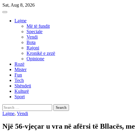
Skip
Sat, Aug 8, 2026
to
content
Lajme
Më të fundit
Speciale
Vendi
Bota
Rajoni
Kronikë e zezë
Opinione
Rozë
Mister
Fun
Tech
Shëndeti
Kulturë
Sport
Search
for:
Lajme
,
Vendi
Një 56-vjeçar u vra në afërsi të Bllacës, 