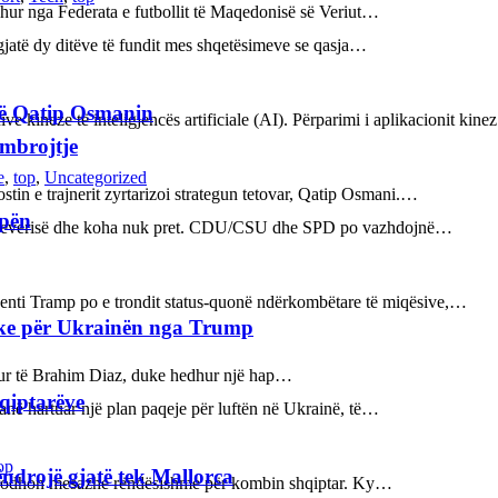
rdhur nga Federata e futbollit të Maqedonisë së Veriut…
ë gjatë dy ditëve të fundit mes shqetësimeve se qasja…
rë Qatip Osmanin
ve kineze të inteligjencës artificiale (AI). Përparimi i aplikacionit kin
 mbrojtje
e
,
top
,
Uncategorized
tin e trajnerit zyrtarizoi strategun tetovar, Qatip Osmani.…
opën
n e qeverisë dhe koha nuk pret. CDU/CSU dhe SPD po vazhdojnë…
enti Tramp po e trondit status-quonë ndërkombëtare të miqësive,…
ake për Ukrainën nga Trump
bukur të Brahim Diaz, duke hedhur një hap…
hqiptarëve
kanë hartuar një plan paqeje për luftën në Ukrainë, të…
op
ëndrojë gjatë tek Mallorca
ot prodhon mesazhe rëndësishme për kombin shqiptar. Ky…