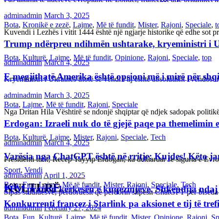
adminadmin
March 3, 2025
Bota
,
Kronikë e zezë
,
Lajme
,
Më të fundit
,
Mister
,
Rajoni
,
Speciale
,
t
Kuvendi i Lezhës i vitit 1444 është një ngjarje historike që edhe s
Trump ndërpreu ndihmën ushtarake, kryeministri i 
Bota
,
Kulturë
,
Lajme
,
Më të fundit
,
Opinione
,
Rajoni
,
Speciale
,
top
adminadmin
March 4, 2025
E megjithatë Amerika është opsioni më i mirë për shq
Kryeministri i Ukrainës thotë se vendi i tij është absolutisht i vendo
adminadmin
March 3, 2025
Bota
,
Lajme
,
Më të fundit
,
Rajoni
,
Speciale
Nga Dritan Hila Vështirë se ndonjë shqiptar që ndjek sadopak politi
Erdogan: Izraeli nuk do të gjejë paqe pa themelimin e 
Bota
,
Kulturë
,
Lajme
,
Mister
,
Rajoni
,
Speciale
,
Tech
adminadmin
March 4, 2025
Varësia nga ChatGPT është në rritje: Kujdes! Këto 
Presidenti turk, Recep Tayyip Erdogan, ka deklaruar se siguria e Ev
Sport
,
Vendi
adminadmin
April 1, 2025
Bota
,
Fun
,
Lajme
,
Më të fundit
,
Mister
,
Rajoni
,
Speciale
,
Tech
KULTURË
FFM pranon kërkesën e kuqezinjëve, Shkëndija ndaj Va
Sipas studiuesve, përdoruesit që përdorin shpesh ChatGPT për biseda
Konkurrenti francez i Starlink pa aksionet e tij të t
adminadmin
February 27, 2024
Bota
,
Fun
,
Kulturë
,
Lajme
,
Më të fundit
,
Mister
,
Opinione
,
Rajoni
,
Sp