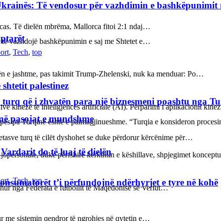
Ukrainës: Të vendosur për vazhdimin e bashkëpunimi
orcas. Të dielën mbrëma, Mallorca fitoi 2:1 ndaj…
iptarët
sur të vazhdojë bashkëpunimin e saj me Shtetet e…
ort
,
Tech
,
top
kën e jashtme, pas takimit Trump-Zhelenski, nuk ka menduar: Po…
shtetit palestinez
 turq që i zhvatën para një biznesmeni poashtu nga Tu
ve kineze të inteligjencës artificiale (AI). Përparimi i aplikacionit kin
janë pasojat e mundshme
ropës pa Turqinë është e paimagjinueshme. “Turqia e konsideron proce
etasve turq të cilët dyshohet se duke përdorur kërcënime për…
rdarit do të luaj të dielën
 jopersonale, duke përfshirë kërkimin e këshillave, shpjegimet konce
ort
,
Tech
,
top
konsumatorët t’i përfundojnë ndërhyrjet e tyre në kohë
rdhur nga Federata e futbollit të Maqedonisë së Veriut…
hur me sistemin qendror të ngrohjes në qytetin e…