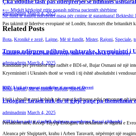
Çka ndodhë tash pas ndërprerjes së ndihmës ushtar
Post
⟵
Mjekët kërkojnë rritje pagash ndërsa pacientët shërbime
adminadmin
March 4, 2025
Në fund të muajit ndërpritet masa për çmime të garantuara! Bekteshi: 
navigation
Pas takimit të liderëve evropianë në Londër, francezët dhe britanikët 
Related Posts
Bota
,
Kronikë e zezë
,
Lajme
,
Më të fundit
,
Mister
,
Rajoni
,
Speciale
,
t
Trump ndërpreu ndihmën ushtarake, kryeministri i 
Osmani: Nëse një muaj nuk marr rrogë, duhet të marr borxh që të mbijetoj
adminadmin
March 4, 2025
Kandidati për president nga radhët e BDI-së, Bujar Osmani në një int
Kryeministri i Ukrainës thotë se vendi i tij është absolutisht i vendo
RMV: Ligji për masat restriktive të martën në Qeveri
Bota
,
Lajme
,
Më të fundit
,
Rajoni
,
Speciale
Ligji i shpallur prej kohësh për masat kufizuese ndaj personave që ja
Erdogan: Izraeli nuk do të gjejë paqe pa themelimin e 
adminadmin
March 4, 2025
ASH kërkon pakt të ri politik shqiptaro-maqedonas: Barazi gjithandej
Presidenti turk, Recep Tayyip Erdogan, ka deklaruar se siguria e Ev
Aleanca për Shqiptarët, krahu i Arben Taravarit, nëpërmjet një reagimi