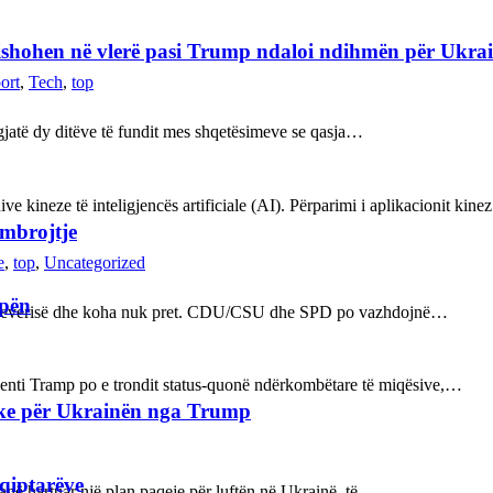
refishohen në vlerë pasi Trump ndaloi ndihmën për Ukra
ort
,
Tech
,
top
ë gjatë dy ditëve të fundit mes shqetësimeve se qasja…
ve kineze të inteligjencës artificiale (AI). Përparimi i aplikacionit kin
 mbrojtje
e
,
top
,
Uncategorized
opën
n e qeverisë dhe koha nuk pret. CDU/CSU dhe SPD po vazhdojnë…
enti Tramp po e trondit status-quonë ndërkombëtare të miqësive,…
ake për Ukrainën nga Trump
hqiptarëve
kanë hartuar një plan paqeje për luftën në Ukrainë, të…