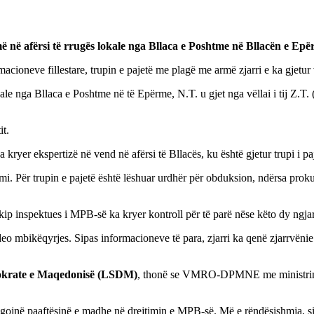
më në afërsi të rrugës lokale nga Bllaca e Poshtme në Bllacën e Epë
ioneve fillestare, trupin e pajetë me plagë me armë zjarri e ka gjetur vël
le nga Bllaca e Poshtme në të Epërme, N.T. u gjet nga vëllai i tij Z.T. 
it.
 kryer ekspertizë në vend në afërsi të Bllacës, ku është gjetur trupi i pa
rtimi. Për trupin e pajetë është lëshuar urdhër për obduksion, ndërsa pro
 ekip inspektues i MPB-së ka kryer kontroll për të parë nëse këto dy ngjar
deo mbikëqyrjes. Sipas informacioneve të para, zjarri ka qenë zjarrvëni
okrate e Maqedonisë (LSDM)
, thonë se VMRO-DPMNE me ministrin e
gojnë paaftësinë e madhe në drejtimin e MPB-së. Më e rëndësishmja, s