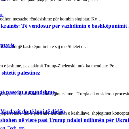
op
ot prodhon mesazhe rëndësishme për kombin shqiptar. Ky…
Ukrainës: Të vendosur për vazhdimin e bashkëpunimi
iptarët
sur të vazhdojë bashkëpunimin e saj me Shtetet e…
kën e jashtme, pas takimit Trump-Zhelenski, nuk ka menduar: Po…
shtetit palestinez
janë pasojat e mundshme
ropës pa Turqinë është e paimagjinueshme. “Turqia e konsideron proce
rdarit do të luaj të dielën
 jopersonale, duke përfshirë kërkimin e këshillave, shpjegimet konce
refishohen në vlerë pasi Trump ndaloi ndihmën për Ukra
ort
,
Tech
,
top