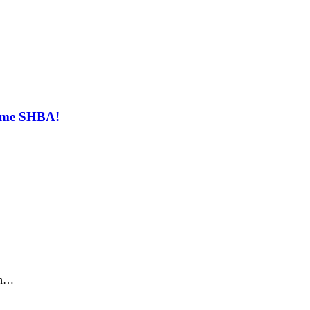
t me SHBA!
sin…