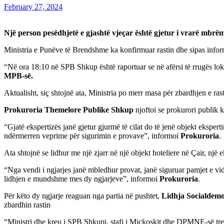
February 27, 2024
Një person pesëdhjetë e gjashtë vjeçar është gjetur i vrarë mbrë
Ministria e Punëve të Brendshme ka konfirmuar rastin dhe sipas informac
“Në ora 18:10 në SPB Shkup është raportuar se në afërsi të rrugës loka
MPB-së.
Aktualisht, siç shtojnë ata, Ministria po merr masa për zbardhjen e rast
Prokuroria Themelore Publike Shkup
njoftoi se prokurori publik ka
“Gjatë ekspertizës janë gjetur gjurmë të cilat do të jenë objekt ekspe
ndërmerren veprime për sigurimin e provave”, informoi
Prokuroria
.
Ata shtojnë se lidhur me një zjarr në një objekt hoteliere në Çair, një
“Nga vendi i ngjarjes janë mbledhur provat, janë siguruar pamjet e vi
lidhjen e mundshme mes dy ngjarjeve”, informoi
Prokuroria
.
Për këto dy ngjarje reaguan nga partia në pushtet,
Lidhja Socialdem
zbardhin rastin
“Ministri dhe kreu i SPB Shkupi, stafi i Mickoskit dhe DPMNE-së tre