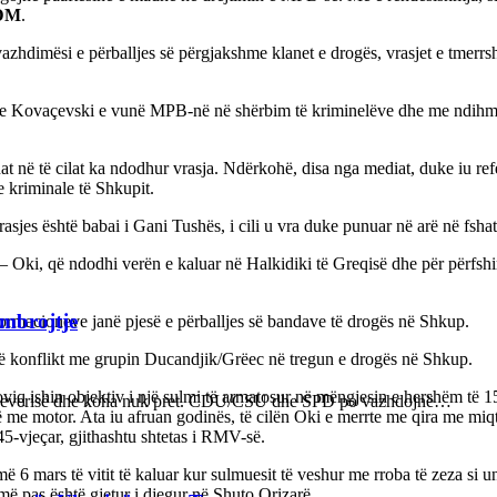
DM
.
 vazhdimësi e përballjes së përgjakshme klanet e drogës, vrasjet e tmerr
v dhe Kovaçevski e vunë MPB-në në shërbim të kriminelëve dhe me ndihm
 në të cilat ka ndodhur vrasja. Ndërkohë, disa nga mediat, duke iu refe
e kriminale të Shkupit.
sjes është babai i Gani Tushës, i cili u vra duke punuar në arë në fshat
– Oki, që ndodhi verën e kaluar në Halkidiki të Greqisë dhe për përfshir
 mbrojtje
formacioneve janë pjesë e përballjes së bandave të drogës në Shkup.
 në konflikt me grupin Ducandjik/Grëec në tregun e drogës në Shkup.
ishin objektiv i një sulmi të armatosur në mëngjesin e hershëm të 15 ko
n e qeverisë dhe koha nuk pret. CDU/CSU dhe SPD po vazhdojnë…
lë me motor. Ata iu afruan godinës, të cilën Oki e merrte me qira me mi
45-vjeçar, gjithashtu shtetas i RMV-së.
6 mars të vitit të kaluar kur sulmuesit të veshur me rroba të zeza si u
 më pas është gjetur i djegur në Shuto Orizarë.