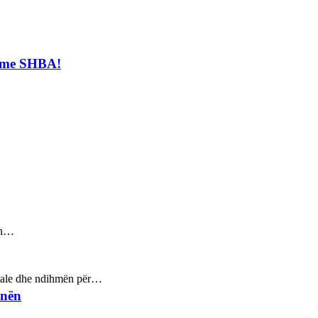
t me SHBA!
sin…
ptuale dhe ndihmën për…
inën