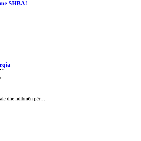
t me SHBA!
rqia
ez…
sin…
ptuale dhe ndihmën për…