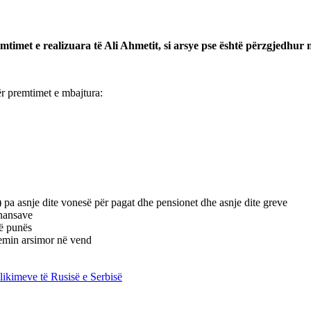
imet e realizuara të Ali Ahmetit, si arsye pse është përzgjedhur n
ër premtimet e mbajtura:
 pa asnje dite vonesë për pagat dhe pensionet dhe asnje dite greve
inansave
të punës
temin arsimor në vend
likimeve të Rusisë e Serbisë