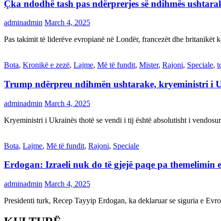
Çka ndodhë tash pas ndërprerjes së ndihmës ushtar
adminadmin
March 4, 2025
Pas takimit të liderëve evropianë në Londër, francezët dhe britanikët 
Bota
,
Kronikë e zezë
,
Lajme
,
Më të fundit
,
Mister
,
Rajoni
,
Speciale
,
t
Trump ndërpreu ndihmën ushtarake, kryeministri i 
adminadmin
March 4, 2025
Kryeministri i Ukrainës thotë se vendi i tij është absolutisht i vendo
Bota
,
Lajme
,
Më të fundit
,
Rajoni
,
Speciale
Erdogan: Izraeli nuk do të gjejë paqe pa themelimin e 
adminadmin
March 4, 2025
Presidenti turk, Recep Tayyip Erdogan, ka deklaruar se siguria e Ev