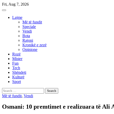
Skip
Fri, Aug 7, 2026
to
content
Lajme
Më të fundit
Speciale
Vendi
Bota
Rajoni
Kronikë e zezë
Opinione
Rozë
Mister
Fun
Tech
Shëndeti
Kulturë
Sport
Search
for:
Më të fundit
,
Vendi
Osmani: 10 premtimet e realizuara të Ali A