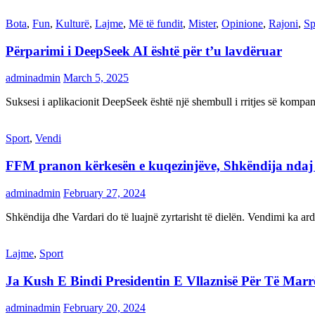
Bota
,
Fun
,
Kulturë
,
Lajme
,
Më të fundit
,
Mister
,
Opinione
,
Rajoni
,
Sp
Përparimi i DeepSeek AI është për t’u lavdëruar
adminadmin
March 5, 2025
Suksesi i aplikacionit DeepSeek është një shembull i rritjes së kompani
Sport
,
Vendi
FFM pranon kërkesën e kuqezinjëve, Shkëndija ndaj Va
adminadmin
February 27, 2024
Shkëndija dhe Vardari do të luajnë zyrtarisht të dielën. Vendimi ka a
Lajme
,
Sport
Ja Kush E Bindi Presidentin E Vllaznisë Për Të Mar
adminadmin
February 20, 2024