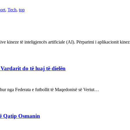
ort
,
Tech
,
top
ve kineze të inteligjencës artificiale (AI). Përparimi i aplikacionit kin
rdarit do të luaj të dielën
rdhur nga Federata e futbollit të Maqedonisë së Veriut…
rë Qatip Osmanin