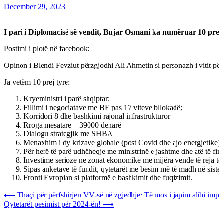
December 29, 2023
I pari i Diplomacisë së vendit, Bujar Osmani ka numëruar 10 premt
Postimi i plotë në facebook:
Opinon i Blendi Fevziut përzgjodhi Ali Ahmetin si personazh i vitit p
Ja vetëm 10 prej tyre:
Kryeministri i parë shqiptar;
Fillimi i negociatave me BE pas 17 viteve bllokadë;
Korridori 8 dhe bashkimi rajonal infrastrukturor
Rroga mesatare – 39000 denarë
Dialogu strategjik me SHBA
Menaxhim i dy krizave globale (post Covid dhe ajo energjetike)
Për herë të parë udhëheqje me ministrinë e jashtme dhe atë të f
Investime serioze ne zonat ekonomike me mijëra vende të reja 
Sipas anketave të fundit, qytetarët me besim më të madh në sis
Fronti Evropian si platformë e bashkimit dhe fuqizimit.
Post
⟵
Thaçi për përfshirjen VV-së në zgjedhje: Të mos i japim alibi imp
Qytetarët pesimist për 2024-ën!
⟶
navigation