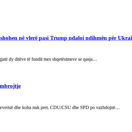
refishohen në vlerë pasi Trump ndaloi ndihmën për Ukra
ë gjatë dy ditëve të fundit mes shqetësimeve se qasja…
 mbrojtje
n e qeverisë dhe koha nuk pret. CDU/CSU dhe SPD po vazhdojnë…