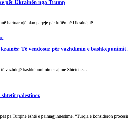
ake për Ukrainën nga Trump
kanë hartuar një plan paqeje për luftën në Ukrainë, të…
op
Ukrainës: Të vendosur për vazhdimin e bashkëpunimi
sur të vazhdojë bashkëpunimin e saj me Shtetet e…
shtetit palestinez
ropës pa Turqinë është e paimagjinueshme. “Turqia e konsideron proce