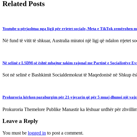
Related Posts
Youtube u përjashtua nga ligji për rrjetet sociale, Meta e TikTok zemërohen m
Në fund të vitit të shkuar, Australia miratoi një ligj që ndalon rrjete
Në selinë e LSDM-së është mbajtur takim rajonal me Partinë e Socialistëve E
Sot në selinë e Bashkimit Socialdemokrat të Maqedonisë në Shkup ës
Prokuroria kërkon paraburgim për 21-vjeçarin që për 5 muaj dhunoi një vajz
Prokuroria Themelore Publike Manastir ka lëshuar urdhër për zhvillim
Leave a Reply
You must be
logged in
to post a comment.