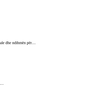
ptuale dhe ndihmën për…
ez…