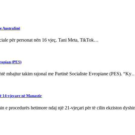
e Australinë
t sociale për personat nën 16 vjeç. Tani Meta, TikTok…
vropian (PES)
htë mbajtur takim rajonal me Partinë Socialiste Evropiane (PES). “Ky
ë 14-vjeçare në Manastir
in e procedurës hetimore ndaj një 21-vjeçari për të cilin ekziston dys