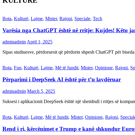
KULTURË
Bota
,
Kulturë
,
Lajme
,
Mister
,
Rajoni
,
Speciale
,
Tech
Varësia nga ChatGPT është në rritje: Kujdes! Këto 
adminadmin
April 1, 2025
Sipas studiuesve, përdoruesit që përdorin shpesh ChatGPT për biseda
Bota
,
Fun
,
Kulturë
,
Lajme
,
Më të fundit
,
Mister
,
Opinione
,
Rajoni
,
Sp
Përparimi i DeepSeek AI është për t’u lavdëruar
adminadmin
March 5, 2025
Suksesi i aplikacionit DeepSeek është një shembull i rritjes së kompani
Bota
,
Kulturë
,
Lajme
,
Më të fundit
,
Mister
,
Opinione
,
Rajoni
,
Special
Rend i ri, kërcënimet e Trump e kanë shkundur Eur