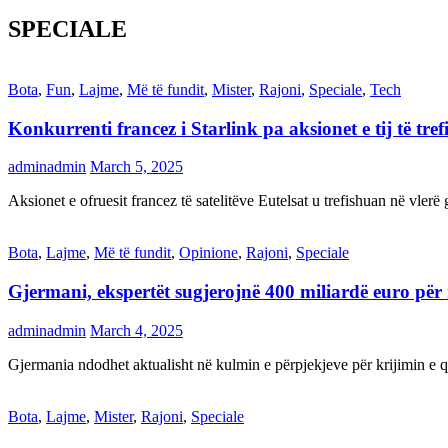
SPECIALE
Bota
,
Fun
,
Lajme
,
Më të fundit
,
Mister
,
Rajoni
,
Speciale
,
Tech
Konkurrenti francez i Starlink pa aksionet e tij të t
adminadmin
March 5, 2025
Aksionet e ofruesit francez të satelitëve Eutelsat u trefishuan në vler
Bota
,
Lajme
,
Më të fundit
,
Opinione
,
Rajoni
,
Speciale
Gjermani, ekspertët sugjerojnë 400 miliardë euro për
adminadmin
March 4, 2025
Gjermania ndodhet aktualisht në kulmin e përpjekjeve për krijimi
Bota
,
Lajme
,
Mister
,
Rajoni
,
Speciale