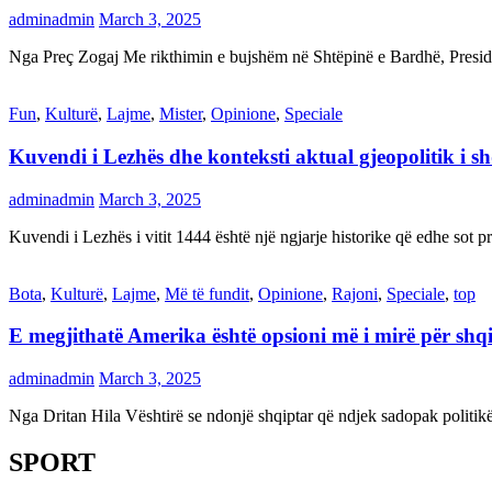
adminadmin
March 3, 2025
Nga Preç Zogaj Me rikthimin e bujshëm në Shtëpinë e Bardhë, Presid
Fun
,
Kulturë
,
Lajme
,
Mister
,
Opinione
,
Speciale
Kuvendi i Lezhës dhe konteksti aktual gjeopolitik i s
adminadmin
March 3, 2025
Kuvendi i Lezhës i vitit 1444 është një ngjarje historike që edhe s
Bota
,
Kulturë
,
Lajme
,
Më të fundit
,
Opinione
,
Rajoni
,
Speciale
,
top
E megjithatë Amerika është opsioni më i mirë për shq
adminadmin
March 3, 2025
Nga Dritan Hila Vështirë se ndonjë shqiptar që ndjek sadopak politi
SPORT