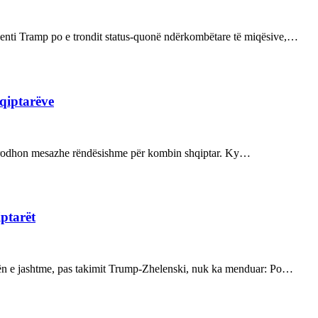
enti Tramp po e trondit status-quonë ndërkombëtare të miqësive,…
hqiptarëve
ot prodhon mesazhe rëndësishme për kombin shqiptar. Ky…
iptarët
kën e jashtme, pas takimit Trump-Zhelenski, nuk ka menduar: Po…