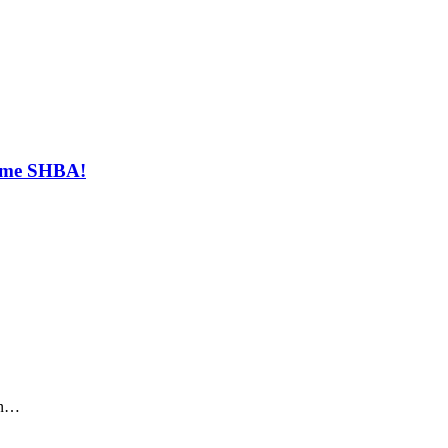
t me SHBA!
sin…