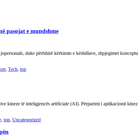
janë pasojat e mundshme
 jopersonale, duke përfshirë kërkimin e këshillave, shpjegimet konce
ort
,
Tech
,
top
ve kineze të inteligjencës artificiale (AI). Përparimi i aplikacionit kin
e
,
top
,
Uncategorized
opën