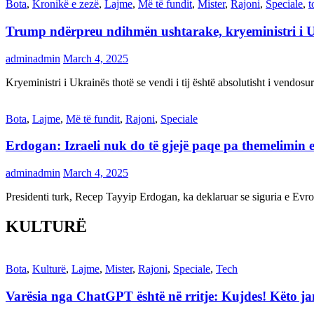
Bota
,
Kronikë e zezë
,
Lajme
,
Më të fundit
,
Mister
,
Rajoni
,
Speciale
,
t
Trump ndërpreu ndihmën ushtarake, kryeministri i 
adminadmin
March 4, 2025
Kryeministri i Ukrainës thotë se vendi i tij është absolutisht i vendo
Bota
,
Lajme
,
Më të fundit
,
Rajoni
,
Speciale
Erdogan: Izraeli nuk do të gjejë paqe pa themelimin e 
adminadmin
March 4, 2025
Presidenti turk, Recep Tayyip Erdogan, ka deklaruar se siguria e Ev
KULTURË
Bota
,
Kulturë
,
Lajme
,
Mister
,
Rajoni
,
Speciale
,
Tech
Varësia nga ChatGPT është në rritje: Kujdes! Këto 