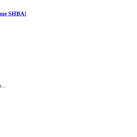
t me SHBA!
sin…