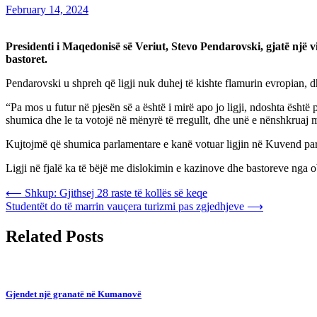
February 14, 2024
Presidenti i Maqedonisë së Veriut, Stevo Pendarovski, gjatë një viz
bastoret.
Pendarovski u shpreh që ligji nuk duhej të kishte flamurin evropian, d
“Pa mos u futur në pjesën së a është i mirë apo jo ligji, ndoshta është
shumica dhe le ta votojë në mënyrë të rregullt, dhe unë e nënshkruaj m
Kujtojmë që shumica parlamentare e kanë votuar ligjin në Kuvend para 
Ligji në fjalë ka të bëjë me dislokimin e kazinove dhe bastoreve nga o
Post
⟵
Shkup: Gjithsej 28 raste të kollës së keqe
Studentët do të marrin vauçera turizmi pas zgjedhjeve
⟶
navigation
Related Posts
Gjendet një granatë në Kumanovë