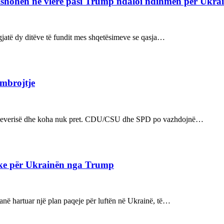
refishohen në vlerë pasi Trump ndaloi ndihmën për Ukra
ë gjatë dy ditëve të fundit mes shqetësimeve se qasja…
 mbrojtje
n e qeverisë dhe koha nuk pret. CDU/CSU dhe SPD po vazhdojnë…
ake për Ukrainën nga Trump
kanë hartuar një plan paqeje për luftën në Ukrainë, të…