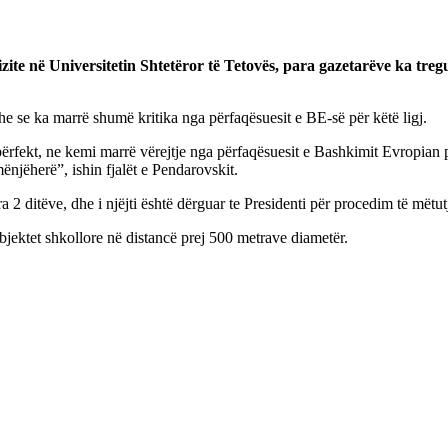
ite në Universitetin Shtetëror të Tetovës, para gazetarëve ka tregua
he se ka marrë shumë kritika nga përfaqësuesit e BE-së për këtë ligj.
 përfekt, ne kemi marrë vërejtje nga përfaqësuesit e Bashkimit Evropian p
ënjëherë”, ishin fjalët e Pendarovskit.
2 ditëve, dhe i njëjti është dërguar te Presidenti për procedim të mëtu
bjektet shkollore në distancë prej 500 metrave diametër.