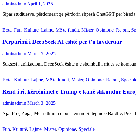
adminadmin
April 1, 2025
Sipas studiuesve, përdoruesit që përdorin shpesh ChatGPT për biseda
Bota
,
Fun
,
Kulturë
,
Lajme
,
Më të fundit
,
Mister
,
Opinione
,
Rajoni
,
Sp
Përparimi i DeepSeek AI është për t’u lavdëruar
adminadmin
March 5, 2025
Suksesi i aplikacionit DeepSeek është një shembull i rritjes së kompani
Bota
,
Kulturë
,
Lajme
,
Më të fundit
,
Mister
,
Opinione
,
Rajoni
,
Special
Rend i ri, kërcënimet e Trump e kanë shkundur Eur
adminadmin
March 3, 2025
Nga Preç Zogaj Me rikthimin e bujshëm në Shtëpinë e Bardhë, Presid
Fun
,
Kulturë
,
Lajme
,
Mister
,
Opinione
,
Speciale