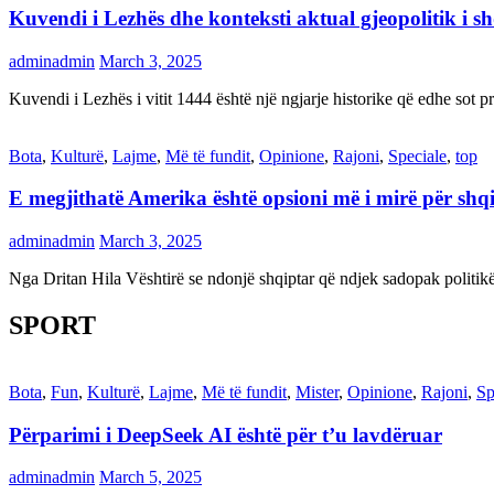
Kuvendi i Lezhës dhe konteksti aktual gjeopolitik i s
adminadmin
March 3, 2025
Kuvendi i Lezhës i vitit 1444 është një ngjarje historike që edhe s
Bota
,
Kulturë
,
Lajme
,
Më të fundit
,
Opinione
,
Rajoni
,
Speciale
,
top
E megjithatë Amerika është opsioni më i mirë për shq
adminadmin
March 3, 2025
Nga Dritan Hila Vështirë se ndonjë shqiptar që ndjek sadopak politi
SPORT
Bota
,
Fun
,
Kulturë
,
Lajme
,
Më të fundit
,
Mister
,
Opinione
,
Rajoni
,
Sp
Përparimi i DeepSeek AI është për t’u lavdëruar
adminadmin
March 5, 2025