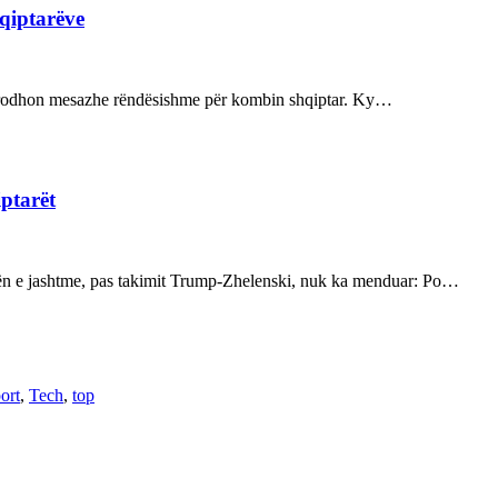
hqiptarëve
ot prodhon mesazhe rëndësishme për kombin shqiptar. Ky…
iptarët
kën e jashtme, pas takimit Trump-Zhelenski, nuk ka menduar: Po…
ort
,
Tech
,
top