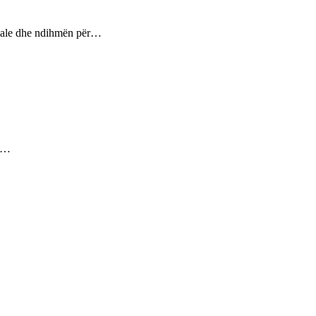
ptuale dhe ndihmën për…
ez…