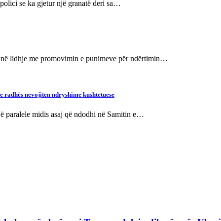
polici se ka gjetur një granatë deri sa…
r në lidhje me promovimin e punimeve për ndërtimin…
 e radhës nevojiten ndryshime kushtetuese
jë paralele midis asaj që ndodhi në Samitin e…