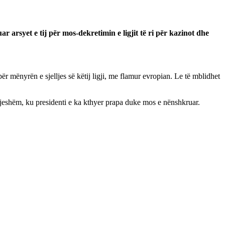
r arsyet e tij për mos-dekretimin e ligjit të ri për kazinot dhe
ër mënyrën e sjelljes së këtij ligji, me flamur evropian. Le të mblidhet
tjeshëm, ku presidenti e ka kthyer prapa duke mos e nënshkruar.