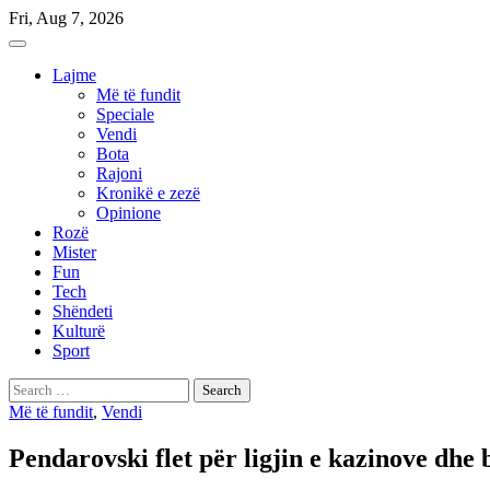
Skip
Fri, Aug 7, 2026
to
content
Lajme
Më të fundit
Speciale
Vendi
Bota
Rajoni
Kronikë e zezë
Opinione
Rozë
Mister
Fun
Tech
Shëndeti
Kulturë
Sport
Search
for:
Më të fundit
,
Vendi
Pendarovski flet për ligjin e kazinove dhe 