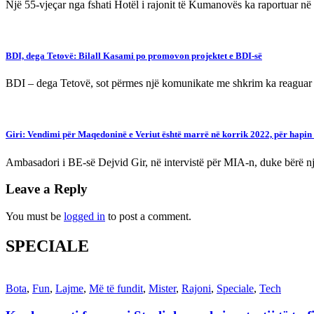
Një 55-vjeçar nga fshati Hotël i rajonit të Kumanovës ka raportuar në 
BDI, dega Tetovë: Bilall Kasami po promovon projektet e BDI-së
BDI – dega Tetovë, sot përmes një komunikate me shkrim ka reagua
Giri: Vendimi për Maqedoninë e Veriut është marrë në korrik 2022, për hapin
Ambasadori i BE-së Dejvid Gir, në intervistë për MIA-n, duke bërë n
Leave a Reply
You must be
logged in
to post a comment.
SPECIALE
Bota
,
Fun
,
Lajme
,
Më të fundit
,
Mister
,
Rajoni
,
Speciale
,
Tech