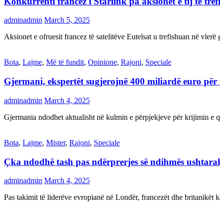
Konkurrenti francez i Starlink pa aksionet e tij të t
adminadmin
March 5, 2025
Aksionet e ofruesit francez të satelitëve Eutelsat u trefishuan në vler
Bota
,
Lajme
,
Më të fundit
,
Opinione
,
Rajoni
,
Speciale
Gjermani, ekspertët sugjerojnë 400 miliardë euro për
adminadmin
March 4, 2025
Gjermania ndodhet aktualisht në kulmin e përpjekjeve për krijimi
Bota
,
Lajme
,
Mister
,
Rajoni
,
Speciale
Çka ndodhë tash pas ndërprerjes së ndihmës ushtar
adminadmin
March 4, 2025
Pas takimit të liderëve evropianë në Londër, francezët dhe britanikët 