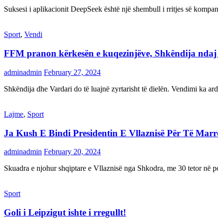
Suksesi i aplikacionit DeepSeek është një shembull i rritjes së kompani
Sport
,
Vendi
FFM pranon kërkesën e kuqezinjëve, Shkëndija ndaj Va
adminadmin
February 27, 2024
Shkëndija dhe Vardari do të luajnë zyrtarisht të dielën. Vendimi ka a
Lajme
,
Sport
Ja Kush E Bindi Presidentin E Vllaznisë Për Të Mar
adminadmin
February 20, 2024
Skuadra e njohur shqiptare e Vllaznisë nga Shkodra, me 30 tetor në pos
Sport
Goli i Leipzigut ishte i rregullt!