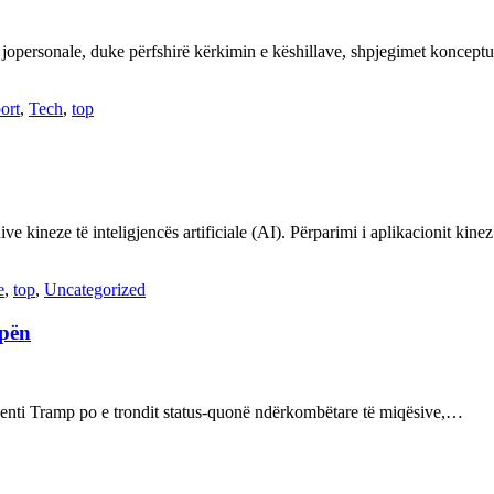
 jopersonale, duke përfshirë kërkimin e këshillave, shpjegimet konce
ort
,
Tech
,
top
ve kineze të inteligjencës artificiale (AI). Përparimi i aplikacionit kin
e
,
top
,
Uncategorized
opën
enti Tramp po e trondit status-quonë ndërkombëtare të miqësive,…