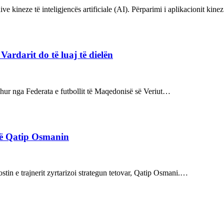
ve kineze të inteligjencës artificiale (AI). Përparimi i aplikacionit kin
rdarit do të luaj të dielën
rdhur nga Federata e futbollit të Maqedonisë së Veriut…
rë Qatip Osmanin
tin e trajnerit zyrtarizoi strategun tetovar, Qatip Osmani.…