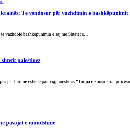
op
Ukrainës: Të vendosur për vazhdimin e bashkëpunimi
sur të vazhdojë bashkëpunimin e saj me Shtetet e…
shtetit palestinez
ropës pa Turqinë është e paimagjinueshme. “Turqia e konsideron proce
janë pasojat e mundshme